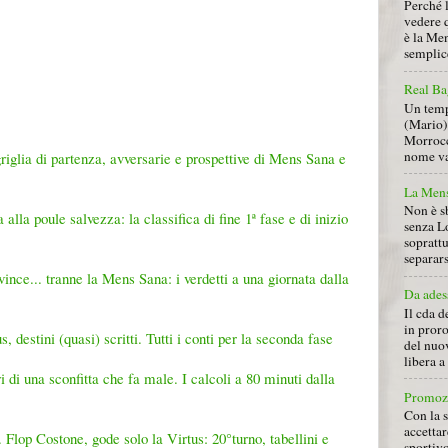
Perché 
vedere 
è la Men
semplice
Real Ba
Un tempo
(Mario) 
Morrocc
nome va 
griglia di partenza, avversarie e prospettive di Mens Sana e
La Mens
Non è s
lla poule salvezza: la classifica di fine 1ª fase e di inizio
senza L
soprattu
separars
ince... tranne la Mens Sana: i verdetti a una giornata dalla
Da ades
Il cda d
in proro
 destini (quasi) scritti. Tutti i conti per la seconda fase
del nuov
libera 
 di una sconfitta che fa male. I calcoli a 80 minuti dalla
Promoz
Con la s
accettar
 Flop Costone, gode solo la Virtus: 20°turno, tabellini e
sportiv