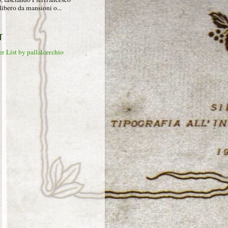
libero da mansioni o...
T
r List by pallalcerchio