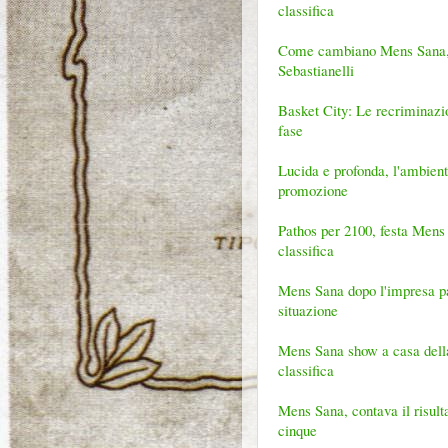
classifica
Come cambiano Mens Sana, Vi
Sebastianelli
Basket City: Le recriminazi
fase
Lucida e profonda, l'ambiente
promozione
Pathos per 2100, festa Mens 
classifica
Mens Sana dopo l'impresa pad
situazione
Mens Sana show a casa della 
classifica
Mens Sana, contava il risulta
cinque