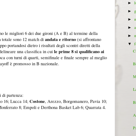
►
►
►
►
o le migliori 6 dei due gironi (A e B) al termine della
►
andata e ritorno
n totale sono 12 match di
(si affrontano
▼
ppo portandosi dietro i risultati degli scontri diretti della
le prime 8 si qualificano ai
elineare una classifica in cui
C
ca con turni di quarti, semifinale e finale sempre al meglio
playoff è promosso in B nazionale.
B
M
L
i di partenza:
Costone
to 16; Lucca 14;
, Arezzo, Borgomanero, Pavia 10;
B
onferrato 8; Empoli e Derthona Basket Lab 6; Quarrata 4.
A
P