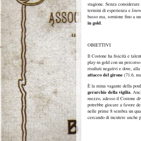
stagione. Senza considerare
termini di esperienza e
kno
basso ma, sornione fino a un
in gold
.
OBIETTIVI
Il Costone ha fisicità e talen
play-in gold con un percorso
risultati negativi e dove, all
attacco del girone
(71.6, me
È la mina vagante della po
gerarchie della vigilia
. Anc
mezzo, adesso il Costone di
potrebbe giocare a favore dei
nelle prime 8 sembra un qualc
cercando di incutere anche p