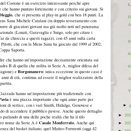
 del Costone è un esercizio interessante perché apre
L
 e che hanno puntato fortemente e con criterio sui giovani. Si
Oleggio
, che si presenta al play-in gold con ben 18 punti. La
I
Mens Sana Michele Catalani (in doppio tesseramento con
A
orre di giocatori giovani ma già molto noti nel panorama
azionale (Lonati, Garavaglia e Suigo, solo per citare i
 far da chioccia a questi ragazzi, con 45 anni sulla carta
I
 Pilotti, che con la Mens Sana ha giocato dal 1999 al 2002,
 Coppa Saporta.
G
dre che hanno un’impostazione decisamente orientata sui
adra B di quella che milita in Serie A, miglior difesa del
G
Borgomanero
stagione) e
: unica eccezione in questo caso è
anni di età, continua ad essere il miglior realizzatore della
A
partita.
V
Gazzada hanno un’impostazione più tradizionale con
Pavia
è una piazza importante che ogni anno parte per
zioni di vertice, con i vari Smith, Hidalgo, Genovese e
►
do di accendere il pubblico pavese. Anche questo dettaglio
20
►
 parlando di una delle poche realtà che ha il tifo
Casale Monferrato
ltro nome da Serie A è
. Anche qui
20
►
enza del basket italiano, quel Matteo Formenti (oggi 42
20
►