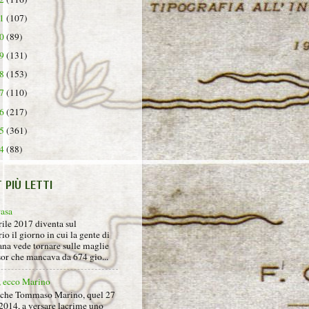
21
(107)
20
(89)
19
(131)
18
(153)
17
(110)
16
(217)
15
(361)
14
(88)
T PIÙ LETTI
rasa
rile 2017 diventa sul
io il giorno in cui la gente di
na vede tornare sulle maglie
sor che mancava da 674 gio...
, ecco Marino
nche Tommaso Marino, quel 27
2014, a versare lacrime uno