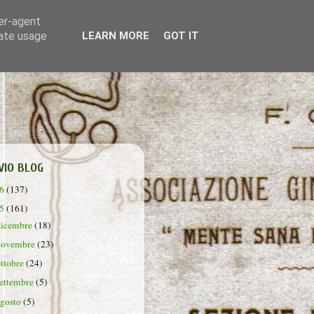
ser-agent
rate usage
LEARN MORE
GOT IT
VIO BLOG
26
(137)
25
(161)
dicembre
(18)
novembre
(23)
ottobre
(24)
settembre
(5)
agosto
(5)