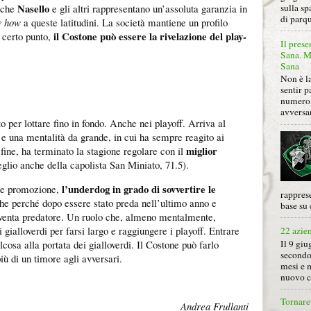
Nasello
sulla sp
 che
e gli altri rappresentano un’assoluta garanzia in
di parqu
w how
a queste latitudini. La società mantiene un profilo
il Costone può essere la rivelazione del play-
 certo punto,
Il prese
Sana. Mi
Sana
Non è la
sentir p
numero 
avversa
to per lottare fino in fondo. Anche nei playoff. Arriva al
 e una mentalità da grande, in cui ha sempre reagito ai
miglior
a fine, ha terminato la stagione regolare con il
glio anche della capolista San Miniato, 71.5).
l’underdog in grado di sovvertire le
ule promozione,
rapprese
he perché dopo essere stato preda nell’ultimo anno e
base su 
venta predatore. Un ruolo che, almeno mentalmente,
 gialloverdi per farsi largo e raggiungere i playoff. Entrare
22 azie
Il 9 giu
osa alla portata dei gialloverdi. Il Costone può farlo
secondo
iù di un timore agli avversari.
mesi e 
nuovo ca
Tornare 
Andrea Frullanti