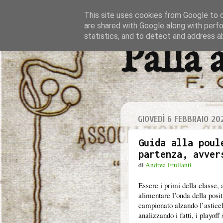
This site uses cookies from Google to de
are shared with Google along with perfo
statistics, and to detect and address a
Palla 
GIOVEDÌ 6 FEBBRAIO 20
Guida alla poul
partenza, avver
di
Andrea Frullanti
Essere i primi della classe, 
alimentare l’onda della posit
campionato alzando l’asticel
analizzando i fatti, i playof