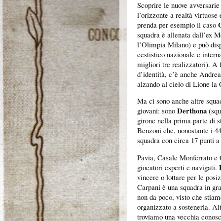
Scoprire le nuove avversarie
l’orizzonte a realtà virtuose
prenda per esempio il caso
squadra è allenata dall’ex 
l’Olimpia Milano) e può disp
cestistico nazionale e intern
migliori tre realizzatori). A
d’identità, c’è anche Andrea
alzando al cielo di Lione la
Ma ci sono anche altre squa
Derthona
giovani: sono
(squ
girone nella prima parte di 
Benzoni che, nonostante i 44 
squadra con circa 17 punti a 
Pavia, Casale Monferrato e 
giocatori esperti e navigati.
vincere o lottare per le posi
Carpani è una squadra in gra
non da poco, visto che stiamo
organizzato a sostenerla. A
troviamo una vecchia conosc