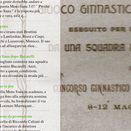
la gente dovrebbe andare a
questa Mens Sana 3.0? " Perché
s Sana " è la risposta più
 e vera, ed è q...
gatta
 c'erano stati Bruttini
e Lanfredini, Rossi e Ciupi,
hi e Lazzeroni, Minucci. Il suo
ad allungare un elen...
 Sana dopo Bucarelli
bagliato costruire una squadra
orenzo Bucarelli. Anzi,
tto a queste condizioni,
i era diventata la strada più ...
so in poi
ella Mens Sana in scadenza, e
ga fino alla sospirata nomina
o cda, ha formalizzato il via
a Lorenzo Marrugant...
ione da promozione
celta di Riccardo Caliani di
e l'incarico di direttore
o, lasciando Pierfrancesco