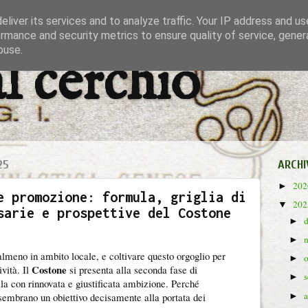
liver its services and to analyze traffic. Your IP address and u
rmance and security metrics to ensure quality of service, gene
buse.
al cerchio
25
ARCHI
20
►
e promozione: formula, griglia di
20
▼
sarie e prospettive del Costone
►
►
almeno in ambito locale, e coltivare questo orgoglio per
►
Costone
ività. Il
si presenta alla seconda fase di
►
la con rinnovata e giustificata ambizione. Perché
f sembrano un obiettivo decisamente alla portata dei
►