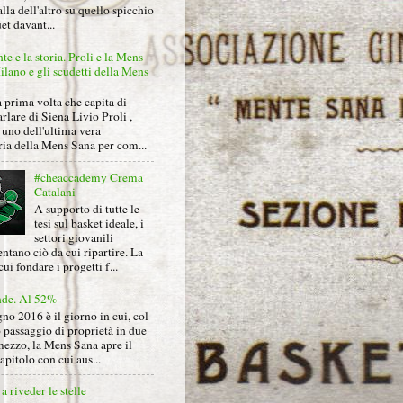
alla dell'altro su quello spicchio
et davant...
nte e la storia. Proli e la Mens
lano e gli scudetti della Mens
 prima volta che capita di
arlare di Siena Livio Proli ,
uno dell'ultima vera
ria della Mens Sana per com...
#cheaccademy Crema
Catalani
A supporto di tutte le
tesi sul basket ideale, i
settori giovanili
ntano ciò da cui ripartire. La
cui fondare i progetti f...
nde. Al 52%
gno 2016 è il giorno in cui, col
 passaggio di proprietà in due
mezzo, la Mens Sana apre il
pitolo con cui aus...
a riveder le stelle