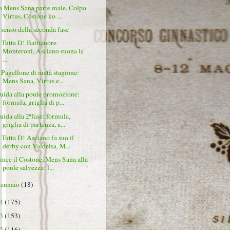
a Mens Sana parte male. Colpo
Virtus, Costone ko ...
l senso della seconda fase
 Tutta D! Batticuore
Monteroni, Asciano suona la
...
l Pagellone di metà stagione:
Mens Sana, Virtus e...
uida alla poule promozione:
formula, griglia di p...
uida alla 2ªfase: formula,
griglia di partenza, a...
 Tutta D! Asciano fa suo il
derby con Valdelsa, M...
ince il Costone, Mens Sana alla
poule salvezza: l...
gennaio
(18)
24
(175)
23
(153)
22
(116)