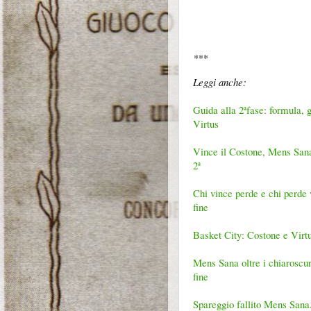
***
Leggi anche:
Guida alla 2ªfase: formula, 
Virtus
Vince il Costone, Mens Sana a
2ª
Chi vince perde e chi perde v
fine
Basket City: Costone e Virtus,
Mens Sana oltre i chiaroscuri
fine
Spareggio fallito Mens Sana.