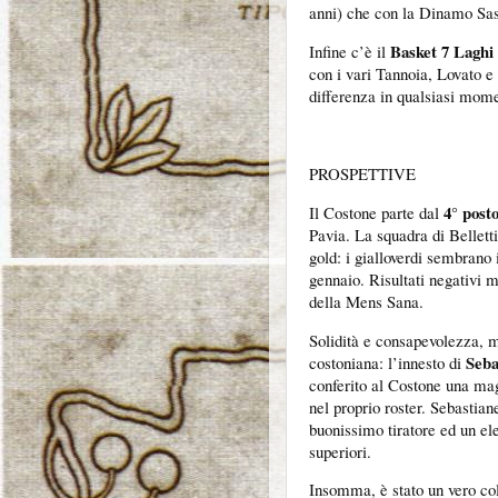
anni) che con la Dinamo Sass
Basket 7 Laghi
Infine c’è il
con i vari Tannoia, Lovato e
differenza in qualsiasi mom
PROSPETTIVE
4° post
Il Costone parte dal
Pavia. La squadra di Bellett
gold: i gialloverdi sembrano 
gennaio. Risultati negativi m
della Mens Sana.
Solidità e consapevolezza, 
Seba
costoniana: l’innesto di
conferito al Costone una magg
nel proprio roster. Sebastian
buonissimo tiratore ed un el
superiori.
Insomma, è stato un vero col