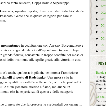
ari ha vinto scudetto, Coppa Italia e Supercoppa.
20
►
 Gazzada
, squadra esperta, dinamica e dall’indubbio talento
20
►
 Pesenato. Gente che in questa categoria può fare la
20
►
ento.
20
►
20
►
20
►
20
o momentaneo
in coabitazione con Arezzo, Borgomanero e
►
i arriva con grande slancio all’appuntamento con il play-in
20
►
in grande fiducia, nonostante le troppe sconfitte del mese di
essi definitivamente alle spalle grazie alla vittoria in casa
I POS
ma c'è anche qualcosa in più che testimonia l’ambizione
Tabula 
stianelli al posto di Radchenko
Il 18 ap
. Una mossa che ha
calendar
iore qualità, soprattutto nelle scelte, oltre che profondità
Mens Sa
elli è sì un giocatore atletico e fisico, ma anche un
lo spon
emento che ha esperienza di questa e delle categorie
Lo vedi
C'era a
po di mercato che fa crescere le credenziali costoniane in
giugno 