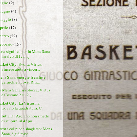
luglio
(2)
giugno
(4)
maggio
(8)
aprile
(17)
marzo
(22)
febbraio
(15)
osa significa per la Mens Sana
l'arrivo di Ivanaj
asket City: Svolta Virtus,
vincere aiuta a vincer...
ens Sana, energie fresche e
gerarchie nuove. Ritr...
a Mens Sana si sblocca, Virtus
e Costone 2 su 2 (...
asket City: La Virtus ha
trovato la quadratura. C...
 Tutta D! Asciano non smette
di stupire, al 4° po...
artita col piede sbagliato: Mens
Sana, è già misc...