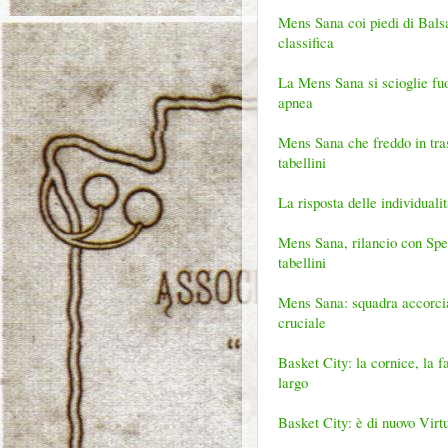
Mens Sana coi piedi di Balsa
classifica
La Mens Sana si scioglie fuo
apnea
Mens Sana che freddo in trasf
tabellini
La risposta delle individuali
Mens Sana, rilancio con Spezi
tabellini
Mens Sana: squadra accorciat
cruciale
Basket City: la cornice, la fa
largo
Basket City: è di nuovo Virtu