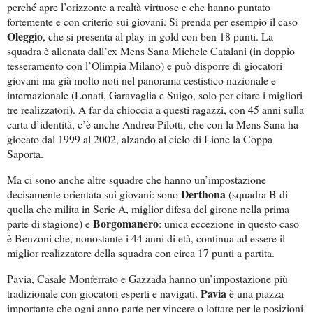
perché apre l’orizzonte a realtà virtuose e che hanno puntato
fortemente e con criterio sui giovani. Si prenda per esempio il caso
Oleggio
, che si presenta al play-in gold con ben 18 punti. La
squadra è allenata dall’ex Mens Sana Michele Catalani (in doppio
tesseramento con l’Olimpia Milano) e può disporre di giocatori
giovani ma già molto noti nel panorama cestistico nazionale e
internazionale (Lonati, Garavaglia e Suigo, solo per citare i migliori
tre realizzatori). A far da chioccia a questi ragazzi, con 45 anni sulla
carta d’identità, c’è anche Andrea Pilotti, che con la Mens Sana ha
giocato dal 1999 al 2002, alzando al cielo di Lione la Coppa
Saporta.
Ma ci sono anche altre squadre che hanno un’impostazione
Derthona
decisamente orientata sui giovani: sono
(squadra B di
quella che milita in Serie A, miglior difesa del girone nella prima
Borgomanero
parte di stagione) e
: unica eccezione in questo caso
è Benzoni che, nonostante i 44 anni di età, continua ad essere il
miglior realizzatore della squadra con circa 17 punti a partita.
Pavia, Casale Monferrato e Gazzada hanno un’impostazione più
Pavia
tradizionale con giocatori esperti e navigati.
è una piazza
importante che ogni anno parte per vincere o lottare per le posizioni