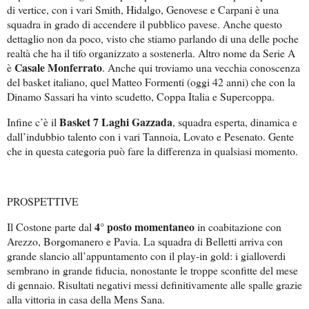
di vertice, con i vari Smith, Hidalgo, Genovese e Carpani è una
squadra in grado di accendere il pubblico pavese. Anche questo
dettaglio non da poco, visto che stiamo parlando di una delle poche
realtà che ha il tifo organizzato a sostenerla. Altro nome da Serie A
Casale Monferrato
è
. Anche qui troviamo una vecchia conoscenza
del basket italiano, quel Matteo Formenti (oggi 42 anni) che con la
Dinamo Sassari ha vinto scudetto, Coppa Italia e Supercoppa.
Basket 7 Laghi Gazzada
Infine c’è il
, squadra esperta, dinamica e
dall’indubbio talento con i vari Tannoia, Lovato e Pesenato. Gente
che in questa categoria può fare la differenza in qualsiasi momento.
PROSPETTIVE
4° posto momentaneo
Il Costone parte dal
in coabitazione con
Arezzo, Borgomanero e Pavia. La squadra di Belletti arriva con
grande slancio all’appuntamento con il play-in gold: i gialloverdi
sembrano in grande fiducia, nonostante le troppe sconfitte del mese
di gennaio. Risultati negativi messi definitivamente alle spalle grazie
alla vittoria in casa della Mens Sana.