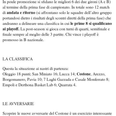
In poule promozione si sfidano le migliori 6 dei due gironi (A e B)
al termine della prima fase di campionato. In totale sono 12 match
andata e ritorno
di
(si affrontano solo le squadre dell’altro gruppo
portandosi dietro i risultati degli scontri diretti della prima fase) che
le prime 8 si qualificano
andranno a delineare una classifica in cui
ai playoff.
La post-season si gioca con turni di quarti, semifinale e
finale sempre al meglio delle 3 partite. Chi vince i playoff è
promosso in B nazionale.
LA CLASSIFICA
Questa la situazione ai nastri di partenza:
Costone
Oleggio 18 punti; San Miniato 16; Lucca 14;
, Arezzo,
Borgomanero, Pavia 10; 7 Laghi Gazzada e Casale Monferrato 8;
Empoli e Derthona Basket Lab 6; Quarrata 4.
LE AVVERSARIE
Scoprire le nuove avversarie del Costone è un esercizio interessante