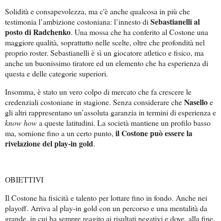
Solidità e consapevolezza, ma c'è anche qualcosa in più che
Sebastianelli al
testimonia l’ambizione costoniana: l’innesto di
posto di Radchenko
. Una mossa che ha conferito al Costone una
maggiore qualità, soprattutto nelle scelte, oltre che profondità nel
proprio roster. Sebastianelli è sì un giocatore atletico e fisico, ma
anche un buonissimo tiratore ed un elemento che ha esperienza di
questa e delle categorie superiori.
Insomma, è stato un vero colpo di mercato che fa crescere le
Nasello
credenziali costoniane in stagione. Senza considerare che
e
gli altri rappresentano un’assoluta garanzia in termini di esperienza e
know how
a queste latitudini. La società mantiene un profilo basso
il Costone può essere la
ma, sornione fino a un certo punto,
rivelazione del play-in gold
.
OBIETTIVI
Il Costone ha fisicità e talento per lottare fino in fondo. Anche nei
playoff. Arriva al play-in gold con un percorso e una mentalità da
grande, in cui ha sempre reagito ai risultati negativi e dove, alla fine,