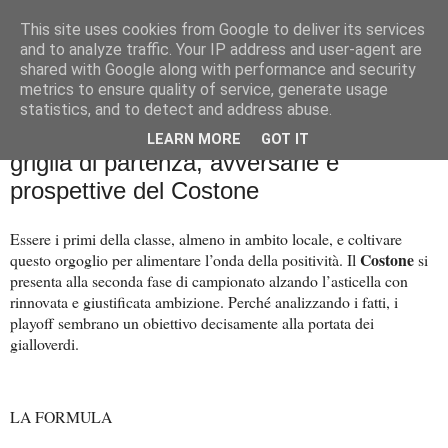
This site uses cookies from Google to deliver its services
Palla al cerchio
and to analyze traffic. Your IP address and user-agent are
shared with Google along with performance and security
metrics to ensure quality of service, generate usage
statistics, and to detect and address abuse.
giovedì 6 febbraio 2025
Guida alla poule promozione: formula,
LEARN MORE
GOT IT
griglia di partenza, avversarie e
prospettive del Costone
Essere i primi della classe, almeno in ambito locale, e coltivare
Costone
questo orgoglio per alimentare l’onda della positività. Il
si
presenta alla seconda fase di campionato alzando l’asticella con
rinnovata e giustificata ambizione. Perché analizzando i fatti, i
playoff sembrano un obiettivo decisamente alla portata dei
gialloverdi.
LA FORMULA