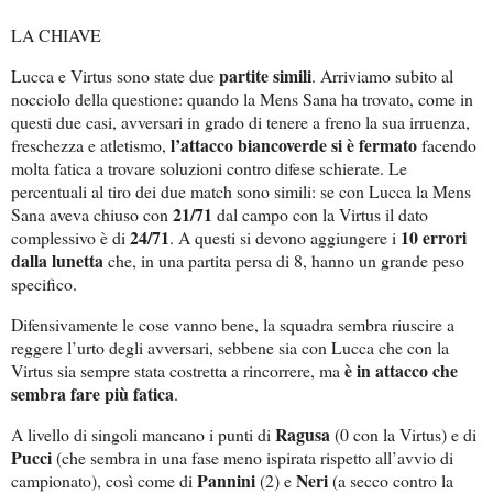
LA CHIAVE
partite simili
Lucca e Virtus sono state due
. Arriviamo subito al
nocciolo della questione: quando la Mens Sana ha trovato, come in
questi due casi, avversari in grado di tenere a freno la sua irruenza,
l’attacco biancoverde si è fermato
freschezza e atletismo,
facendo
molta fatica a trovare soluzioni contro difese schierate. Le
percentuali al tiro dei due match sono simili: se con Lucca la Mens
21/71
Sana aveva chiuso con
dal campo con la Virtus il dato
24/71
10 errori
complessivo è di
. A questi si devono aggiungere i
dalla lunetta
che, in una partita persa di 8, hanno un grande peso
specifico.
Difensivamente le cose vanno bene, la squadra sembra riuscire a
reggere l’urto degli avversari, sebbene sia con Lucca che con la
è in attacco che
Virtus sia sempre stata costretta a rincorrere, ma
sembra fare più fatica
.
Ragusa
A livello di singoli mancano i punti di
(0 con la Virtus) e di
Pucci
(che sembra in una fase meno ispirata rispetto all’avvio di
Pannini
Neri
campionato), così come di
(2) e
(a secco contro la