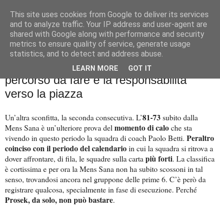
This site uses cookies from Google to deliver its services
Palla al cerchio
and to analyze traffic. Your IP address and user-agent are
shared with Google along with performance and security
metrics to ensure quality of service, generate usage
statistics, and to detect and address abuse.
lunedì 11 novembre 2024
Mens Sana, si è fermato l'attacco. Il
LEARN MORE
GOT IT
percorso da fare e la responsabilità
verso la piazza
81-73
Un’altra sconfitta, la seconda consecutiva. L’
subito dalla
momento di calo
Mens Sana è un’ulteriore prova del
che sta
Peraltro
vivendo in questo periodo la squadra di coach Paolo Betti.
coinciso con il periodo del calendario
in cui la squadra si ritrova a
più forti
dover affrontare, di fila, le squadre sulla carta
. La classifica
è cortissima e per ora la Mens Sana non ha subito scossoni in tal
senso, trovandosi ancora nel gruppone delle prime 6. C’è però da
registrare qualcosa, specialmente in fase di esecuzione. Perché
Prosek, da solo, non può bastare
.