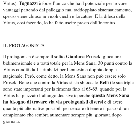
Tognazzi
Virtus).
è forse l’unico che ha il potenziale per trovare
vantaggi partendo dal palleggio ma, raddoppiato sistematicamente,
spesso viene chiuso in vicoli ciechi e forzature. E la difesa della
Virtus, così facendo, lo ha fatto uscire presto dall’incontro.
IL PROTAGONISTA
Gianluca Prosek
Il protagonista è sempre il solito
, giocatore
bidimensionale e a tratti totale per la Mens Sana. 30 punti contro la
Virtus conditi da 11 rimbalzi per l’ennesima doppia doppia
stagionale. Però, come detto, la Mens Sana non può essere solo
Belli
Prosek. Bene che contro la Virtus si sia sbloccato
(le sue triple
sono state importanti per la rimonta fino al 65-65, quando poi la
questa Mens Sana
Virtus ha piazzato l’allungo decisivo): perché
ha bisogno di trovare via via protagonisti diversi
e di avere
quante più alternative possibili per cercare di tenere il passo di un
campionato che sembra aumentare sempre più, giornata dopo
giornata.