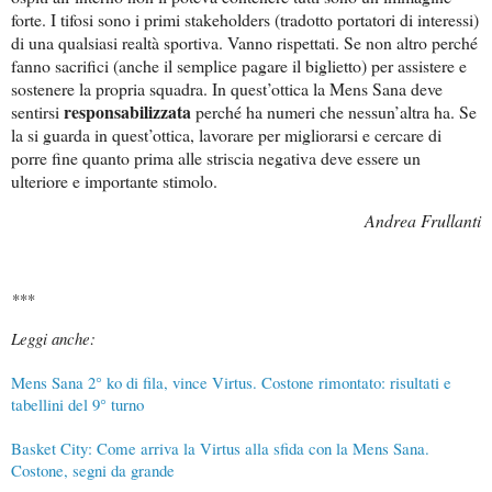
forte. I tifosi sono i primi stakeholders (tradotto portatori di interessi)
di una qualsiasi realtà sportiva. Vanno rispettati. Se non altro perché
fanno sacrifici (anche il semplice pagare il biglietto) per assistere e
sostenere la propria squadra. In quest’ottica la Mens Sana deve
responsabilizzata
sentirsi
perché ha numeri che nessun’altra ha. Se
la si guarda in quest’ottica, lavorare per migliorarsi e cercare di
porre fine quanto prima alle striscia negativa deve essere un
ulteriore e importante stimolo.
Andrea Frullanti
***
Leggi anche:
Mens Sana 2° ko di fila, vince Virtus. Costone rimontato: risultati e
tabellini del 9° turno
Basket City: Come arriva la Virtus alla sfida con la Mens Sana.
Costone, segni da grande