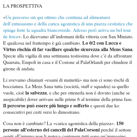
LA PROSPETTIVA
«
Un percorso sin qui ottimo che continua ad alimentarsi
dell’entusiasmo e della carica agonistica di una piazza cestistica che
spinge forte la squadra biancoverde. Adesso però arriva un bel tour
de force
». Lo dicevamo all’indomani della vittoria con San Miniato.
Lo 0/2 con Lucca e
E qualcosa nel frattempo è già cambiato.
Virtus rischia di far vacillare qualche sicurezza alla Mens Sana
.
Specie alla vigilia di una settimana tostissima dove c’è da affrontare
Quarrata, Empoli in casa e il Costone al PalaOrlandi per chiudere il
girone di andata.
Li avevamo chiamati «esami di maturità» ma non ci sono rischi di
bocciatura. La Mens Sana tutta (società, staff e squadra) sa quello
la salvezza
vuole, cioè
, e che per ottenerla non è dovuto (anche se
auspicabile) dover arrivare nelle prime 6 al termine della prima fase.
Il percorso può essere più lungo e sofferto
e questi due ko
consecutivi per certi versi lo dimostrano.
150
Cosa non è cambiato? La «carica agonistica della piazza».
persone all’esterno dei cancelli del PalaCorsoni
perché il settore
ospiti all’interno non li poteva contenere tutti sono un’immagine