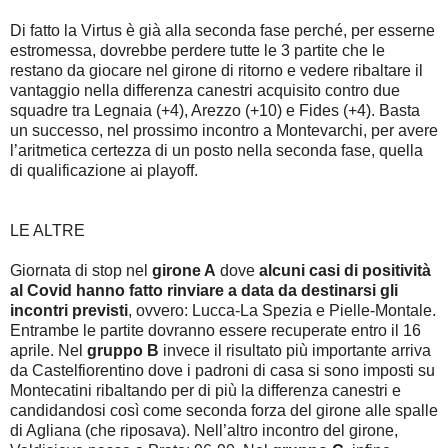
Di fatto la Virtus è già alla seconda fase perché, per esserne
estromessa, dovrebbe perdere tutte le 3 partite che le
restano da giocare nel girone di ritorno e vedere ribaltare il
vantaggio nella differenza canestri acquisito contro due
squadre tra Legnaia (+4), Arezzo (+10) e Fides (+4). Basta
un successo, nel prossimo incontro a Montevarchi, per avere
l’aritmetica certezza di un posto nella seconda fase, quella
di qualificazione ai playoff.
LE ALTRE
Giornata di stop nel
girone A
dove
alcuni casi di positività
al Covid hanno fatto rinviare a data da destinarsi gli
incontri previsti
, ovvero: Lucca-La Spezia e Pielle-Montale.
Entrambe le partite dovranno essere recuperate entro il 16
aprile. Nel
gruppo B
invece il risultato più importante arriva
da Castelfiorentino dove i padroni di casa si sono imposti su
Montecatini ribaltando per di più la differenza canestri e
candidandosi così come seconda forza del girone alle spalle
di Agliana (che riposava). Nell’altro incontro del girone,