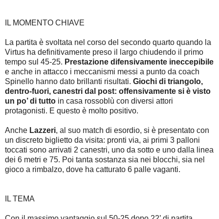
IL MOMENTO CHIAVE
La partita è svoltata nel corso del secondo quarto quando la
Virtus ha definitivamente preso il largo chiudendo il primo
tempo sul 45-25.
Prestazione difensivamente ineccepibile
e anche in attacco i meccanismi messi a punto da coach
Spinello hanno dato brillanti risultati.
Giochi di triangolo,
dentro-fuori, canestri dal post: offensivamente si è visto
un po’ di tutto
in casa rossoblù con diversi attori
protagonisti. E questo è molto positivo.
Anche
Lazzeri
, al suo match di esordio, si è presentato con
un discreto biglietto da visita: pronti via, ai primi 3 palloni
toccati sono arrivati 2 canestri, uno da sotto e uno dalla linea
dei 6 metri e 75. Poi tanta sostanza sia nei blocchi, sia nel
gioco a rimbalzo, dove ha catturato 6 palle vaganti.
IL TEMA
Con il massimo vantaggio sul 50-25 dopo 22’ di partita,