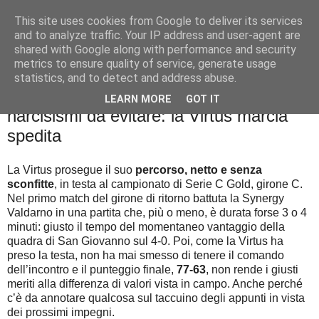
This site uses cookies from Google to deliver its services
Palla al cerchio
and to analyze traffic. Your IP address and user-agent are
shared with Google along with performance and security
metrics to ensure quality of service, generate usage
statistics, and to detect and address abuse.
lunedì 29 marzo 2021
I giovani, la (quasi) matematica e i
LEARN MORE
GOT IT
narcisismi da evitare: la Virtus marcia
spedita
La Virtus prosegue il suo
percorso, netto e senza
sconfitte
, in testa al campionato di Serie C Gold, girone C.
Nel primo match del girone di ritorno battuta la Synergy
Valdarno in una partita che, più o meno, è durata forse 3 o 4
minuti: giusto il tempo del momentaneo vantaggio della
quadra di San Giovanno sul 4-0. Poi, come la Virtus ha
preso la testa, non ha mai smesso di tenere il comando
dell’incontro e il punteggio finale,
77-63
, non rende i giusti
meriti alla differenza di valori vista in campo. Anche perché
c’è da annotare qualcosa sul taccuino degli appunti in vista
dei prossimi impegni.