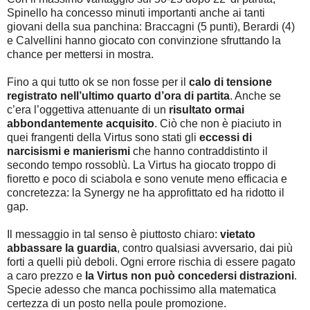
Spinello ha concesso minuti importanti anche ai tanti
giovani della sua panchina: Braccagni (5 punti), Berardi (4)
e Calvellini hanno giocato con convinzione sfruttando la
chance per mettersi in mostra.
Fino a qui tutto ok se non fosse per il
calo di tensione
registrato nell’ultimo quarto d’ora di partita
. Anche se
c’era l’oggettiva attenuante di un
risultato ormai
abbondantemente acquisito
. Ciò che non è piaciuto in
quei frangenti della Virtus sono stati gli
eccessi di
narcisismi e manierismi
che hanno contraddistinto il
secondo tempo rossoblù. La Virtus ha giocato troppo di
fioretto e poco di sciabola e sono venute meno efficacia e
concretezza: la Synergy ne ha approfittato ed ha ridotto il
gap.
Il messaggio in tal senso è piuttosto chiaro:
vietato
abbassare la guardia
, contro qualsiasi avversario, dai più
forti a quelli più deboli. Ogni errore rischia di essere pagato
a caro prezzo e
la Virtus non può concedersi distrazioni
.
Specie adesso che manca pochissimo alla matematica
certezza di un posto nella poule promozione.