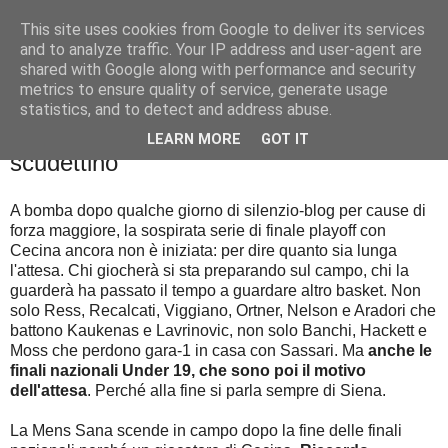
This site uses cookies from Google to deliver its services
Palla al cerchio
and to analyze traffic. Your IP address and user-agent are
shared with Google along with performance and security
metrics to ensure quality of service, generate usage
statistics, and to detect and address abuse.
domenica 31 maggio 2015
Cartoline in salsa senese dallo
LEARN MORE
GOT IT
scudettino
A bomba dopo qualche giorno di silenzio-blog per cause di
forza maggiore, la sospirata serie di finale playoff con
Cecina ancora non è iniziata: per dire quanto sia lunga
l'attesa. Chi giocherà si sta preparando sul campo, chi la
guarderà ha passato il tempo a guardare altro basket. Non
solo Ress, Recalcati, Viggiano, Ortner, Nelson e Aradori che
battono Kaukenas e Lavrinovic, non solo Banchi, Hackett e
Moss che perdono gara-1 in casa con Sassari. Ma
anche le
finali nazionali Under 19, che sono poi il motivo
dell'attesa
. Perché alla fine si parla sempre di Siena.
La Mens Sana scende in campo dopo la fine delle finali