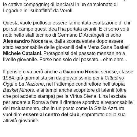
le cattive compagnie) di lanciarsi in un campionato di
Legadue in "subaffitto" da Veroli.
Questa vuole piuttosto essere la meritata esaltazione di chi
poi sul campo quest'idea l'ha portata avanti. E ci sono volti
noti: nello staff tecnico di Germano D'Arcangeli ci sono
Alessandro Nocera
e, dalla scorsa estate dopo essere
stato responsabile delle giovanili della Mens Sana Basket,
Michele Catalani
. Protagonisti del passato mensanino a
livello giovanile. Forse non solo del passato... ehm ehm...
Il pensiero va però anche a
Giacomo Rossi
, senese, classe
1984, già giornalista sin da giovanissimo per
Il Cittadino
Oggi
e
La Nazione
, nel frattempo condirettore nell'utopia
Basket Minors
, e ai tempi anche scopritore di talenti (oltre
che poi addetto stampa) per la Virtus Siena. L'ha lasciata
per andare a Roma a fare il direttore sportivo e responsabile
del reclutamento, che in un posto come la Stella Azzurra
vuol dire
essere al centro del club
, soprattutto della sua
attività giovanile.