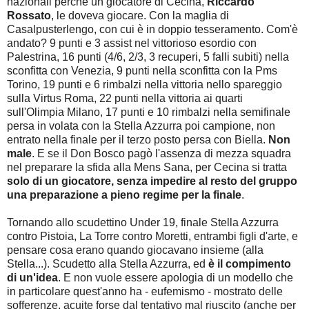
nazionali perché un giocatore di Cecina,
Riccardo
Rossato
, le doveva giocare. Con la maglia di
Casalpusterlengo, con cui è in doppio tesseramento. Com'è
andato? 9 punti e 3 assist nel vittorioso esordio con
Palestrina, 16 punti (4/6, 2/3, 3 recuperi, 5 falli subiti) nella
sconfitta con Venezia, 9 punti nella sconfitta con la Pms
Torino, 19 punti e 6 rimbalzi nella vittoria nello spareggio
sulla Virtus Roma, 22 punti nella vittoria ai quarti
sull'Olimpia Milano, 17 punti e 10 rimbalzi nella semifinale
persa in volata con la Stella Azzurra poi campione, non
entrato nella finale per il terzo posto persa con Biella.
Non
male
. E se il Don Bosco pagò l'assenza di mezza squadra
nel preparare la sfida alla Mens Sana, per Cecina si tratta
solo di un giocatore, senza impedire al resto del gruppo
una preparazione a pieno regime per la finale
.
Tornando allo scudettino Under 19, finale Stella Azzurra
contro Pistoia, La Torre contro Moretti, entrambi figli d'arte, e
pensare cosa erano quando giocavano insieme (alla
Stella...). Scudetto alla Stella Azzurra, ed
è il compimento
di un'idea
. E non vuole essere apologia di un modello che
in particolare quest'anno ha - eufemismo - mostrato delle
sofferenze, acuite forse dal tentativo mal riuscito (anche per