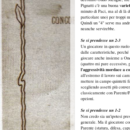
arie
Pignatti c'è una buona v
minuto di Paci, ma al di là d
particolare uno) per troppi m
Quindi un "4" serve ma andr
neanche servirebbe.
Se si prendesse un 2-3
Un giocatore in questo ruo
dalle caratteristiche, perché
giocare anche insieme a Ond
(quattro mi pare eccessivo, p
l'aggressività mordace a c
all'estremo il lavoro sui ca
mettere in campo quintetti 
scegliendo assetti più conve
classicamente con Parente/P
opzioni.
Se si prendesse un 1-2
Non credo sia un'ipotesi pre
generale. Ma il giocatore con
Parente (statura, difesa, cap