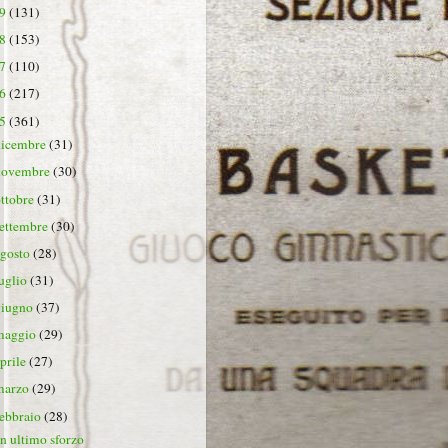
19
(131)
18
(153)
17
(110)
16
(217)
15
(361)
dicembre
(31)
novembre
(30)
ottobre
(31)
settembre
(30)
agosto
(28)
luglio
(31)
giugno
(37)
maggio
(29)
aprile
(27)
marzo
(29)
febbraio
(28)
n ultimo sforzo