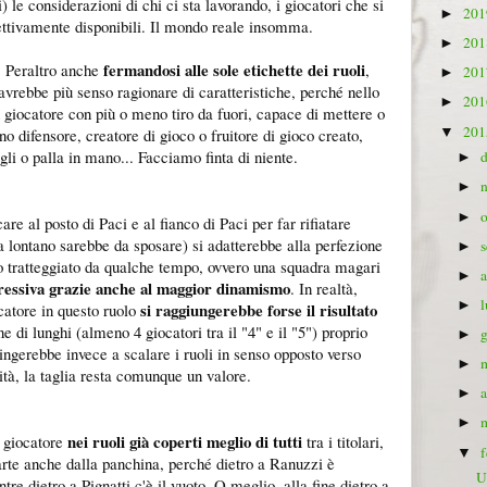
 le considerazioni di chi ci sta lavorando, i giocatori che si
20
►
fettivamente disponibili. Il mondo reale insomma.
20
►
fermandosi alle sole etichette dei ruoli
. Peraltro anche
,
20
►
avrebbe più senso ragionare di caratteristiche, perché nello
20
►
n giocatore con più o meno tiro da fuori, capace di mettere o
20
▼
o difensore, creatore di gioco o fruitore di gioco creato,
agli o palla in mano... Facciamo finta di niente.
►
►
►
re al posto di Paci e al fianco di Paci per far rifiatare
da lontano sarebbe da sposare) si adatterebbe alla perfezione
►
co tratteggiato da qualche tempo, ovvero una squadra magari
►
ressiva grazie anche al maggior dinamismo
. In realtà,
►
si raggiungerebbe forse il risultato
catore in questo ruolo
ne di lunghi (almeno 4 giocatori tra il "4" e il "5") proprio
►
ingerebbe invece a scalare i ruoli in senso opposto verso
►
rità, la taglia resta comunque un valore.
►
►
nei ruoli già coperti meglio di tutti
 giocatore
tra i titolari,
▼
arte anche dalla panchina, perché dietro a Ranuzzi è
U
e dietro a Pignatti c'è il vuoto. O meglio, alla fine dietro a