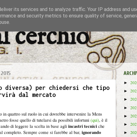
liver its services and to analyze traffic. Your IP address and u
rmance and security metrics to ensure quality of service, gene
buse.
al cerchio
 2015
ARCHI
20
►
o diversa) per chiedersi che tipo
20
►
rvirà dal mercato
20
►
20
►
 in quattro sul ruolo in cui dovrebbe intervenire la Mens
20
►
tro fosse quello di tutelarsi da possibili infortuni
(qui)
, è il
20
►
incastri tecnici
ndo di leggere la scelta in base agli
che
ignorando
 al completo. Sempre come si farebbe al bar,
20
►