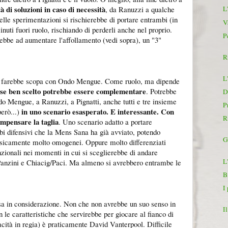
tà di soluzioni in caso di necessità
, da Ranuzzi a qualche
L
elle sperimentazioni si rischierebbe di portare entrambi (in
V
inuti fuori ruolo, rischiando di perderli anche nel proprio.
Pe
ebbe ad aumentare l'affollamento (vedi sopra), un "3"
R
L'
lo farebbe scopa con Ondo Mengue. Come ruolo, ma dipende
se ben scelto potrebbe essere complementare
. Potrebbe
D
o Mengue, a Ranuzzi, a Pignatti, anche tutti e tre insieme
P
in uno scenario esasperato. E interessante. Con
erò...)
R
ompensare la taglia
. Uno scenario adatto a portare
mbi difensivi che la Mens Sana ha già avviato, potendo
G
fisicamente molto omogenei. Oppure molto differenziati
nzionali nei momenti in cui si sceglierebbe di andare
L
anzini e Chiacig/Paci. Ma almeno si avrebbero entrambe le
B
I
sa in considerazione. Non che non avrebbe un suo senso in
I
 le caratteristiche che servirebbe per giocare al fianco di
acità in regia) è praticamente David Vanterpool. Difficile