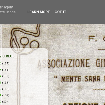
ser-agent
rate usage
LEARN MORE
GOT IT
VIO BLOG
26
(137)
25
(161)
24
(175)
23
(153)
22
(116)
21
(107)
20
(89)