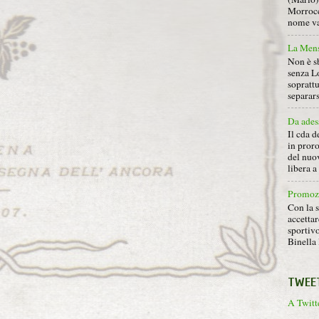
Morrocc
nome va 
La Mens
Non è s
senza L
soprattu
separars
Da ades
Il cda d
in proro
del nuov
libera 
Promoz
Con la s
accettar
sportiv
Binella 
TWEE
A Twitte