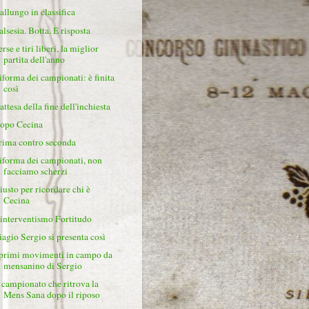
'allungo in classifica
alsesia. Botta. E risposta
rse e tiri liberi, la miglior
partita dell'anno
iforma dei campionati: è finita
così
attesa della fine dell'inchiesta
opo Cecina
rima contro seconda
iforma dei campionati, non
facciamo scherzi
iusto per ricordare chi è
Cecina
'interventismo Fortitudo
iagio Sergio si presenta così
 primi movimenti in campo da
mensanino di Sergio
l campionato che ritrova la
Mens Sana dopo il riposo