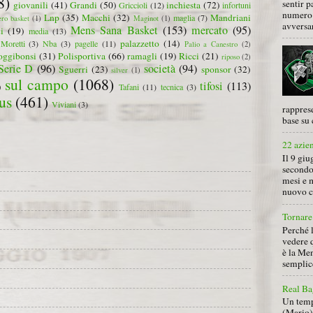
8)
sentir p
giovanili
(41)
Grandi
(50)
inchiesta
(72)
Griccioli
(12)
infortuni
numero 
Lnp
(35)
Macchi
(32)
Mandriani
maglia
(7)
ero basket
(1)
Maginot
(1)
avversa
Mens Sana Basket
(153)
mercato
(95)
i
(19)
media
(13)
palazzetto
(14)
Moretti
(3)
Nba
(3)
pagelle
(11)
Palio a Canestro
(2)
oggibonsi
(31)
Polisportiva
(66)
ramagli
(19)
Ricci
(21)
riposo
(2)
Serie D
(96)
società
(94)
Sguerri
(23)
sponsor
(32)
silver
(1)
sul campo
(1068)
tifosi
(113)
)
Tafani
(11)
tecnica
(3)
us
(461)
Viviani
(3)
rapprese
base su 
22 azie
Il 9 giu
secondo
mesi e 
nuovo ca
Tornare 
Perché 
vedere 
è la Men
semplice
Real Ba
Un tempo
(Mario) 