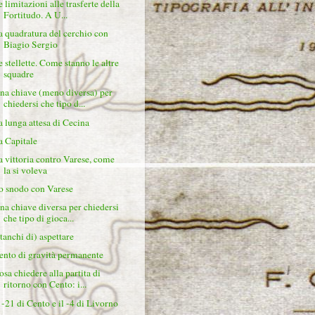
e limitazioni alle trasferte della
Fortitudo. A U...
a quadratura del cerchio con
Biagio Sergio
e stellette. Come stanno le altre
squadre
na chiave (meno diversa) per
chiedersi che tipo d...
a lunga attesa di Cecina
a Capitale
a vittoria contro Varese, come
la si voleva
o snodo con Varese
na chiave diversa per chiedersi
che tipo di gioca...
stanchi di) aspettare
ento di gravità permanente
osa chiedere alla partita di
ritorno con Cento: i...
l -21 di Cento e il -4 di Livorno