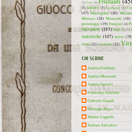
Frullanti
(45
(1)
Frati
(1)
(5)
iniziative
(5)
Legabasket
(1)
Lib
(17)
Marruganti
(20)
Mecacc
Minucci
(28)
Monciatti
(16)
personaggi
(19)
P
Pianigiani
(4)
Salvadori
(183)
Serie A
(3)
statistiche
(107)
storia
(78
Virt
titoli
(21)
trasferte
(22)
CHI SCRIVE
Andrea Frullanti
Andrea Monciatti
Andrea Sguerri
Francesco Anichini
Gabriele Grandi
Giuseppe Nigro
Matteo Cappelli
Stefano Salvadori