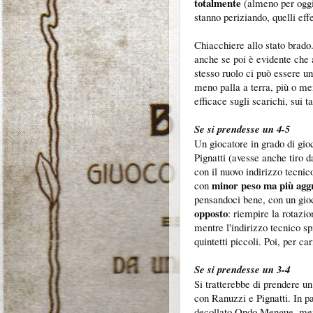
totalmente
(almeno per oggi)
stanno periziando, quelli ef
Chiacchiere allo stato brado
anche se poi è evidente che 
stesso ruolo ci può essere u
meno palla a terra, più o men
efficace sugli scarichi, sui t
Se si prendesse un 4-5
Un giocatore in grado di gioca
Pignatti (avesse anche tiro 
con il nuovo indirizzo tecni
minor peso ma più agg
con
pensandoci bene, con un gio
opposto
: riempire la rotazio
mentre l'indirizzo tecnico sp
quintetti piccoli. Poi, per ca
Se si prendesse un 3-4
Si tratterebbe di prendere un
con Ranuzzi e Pignatti. In p
decollato Ondo Mengue, mentr