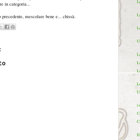
L
e in categoria...
L
 precedente, mescolare bene e... chissà.
L
U
:
L
to
L
L
L
U
(
C
C
I