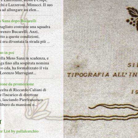
hi e Lazzeroni, Minucci. Il suo
ad allungare un elen...
 Sana dopo Bucarelli
bagliato costruire una squadra
orenzo Bucarelli. Anzi,
tto a queste condizioni,
i era diventata la strada più ...
so in poi
ella Mens Sana in scadenza, e
ga fino alla sospirata nomina
o cda, ha formalizzato il via
a Lorenzo Marrugant...
ione da promozione
celta di Riccardo Caliani di
e l'incarico di direttore
o, lasciando Pierfrancesco
libero da mansioni o...
T
r List by pallalcerchio