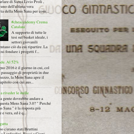
arlare di Siena Livio Proli ,
uno dell'ultima vera
ria della Mens Sana per com...
#cheaccademy Crema
Catalani
A supporto di tutte le
tesi sul basket ideale, i
settori giovanili
ntano ciò da cui ripartire. La
cui fondare i progetti f...
nde. Al 52%
gno 2016 è il giorno in cui, col
 passaggio di proprietà in due
mezzo, la Mens Sana apre il
pitolo con cui aus...
a riveder le stelle
la gente dovrebbe andare a
questa Mens Sana 3.0? " Perché
s Sana " è la risposta più
 e vera, ed è q...
gatta
 c'erano stati Bruttini
e Lanfredini, Rossi e Ciupi,