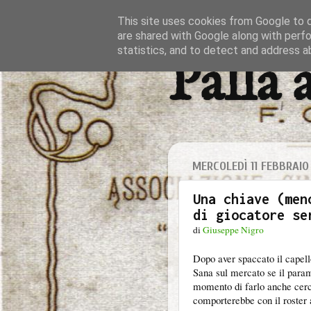
This site uses cookies from Google to de
are shared with Google along with perfo
statistics, and to detect and address a
Palla 
MERCOLEDÌ 11 FEBBRAIO
Una chiave (men
di giocatore se
di
Giuseppe Nigro
Dopo aver spaccato il capello
Sana sul mercato se il parame
momento di farlo anche cerca
comporterebbe con il roster