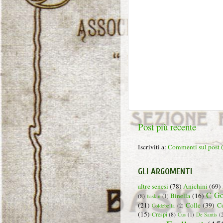
Post più recente
Iscriviti a:
Commenti sul post
GLI ARGOMENTI
altre senesi
(78)
Anichini
(69)
C Go
Binella
(16)
(8)
baskin
(1)
(21)
Colle
(39)
C
Coldebella
(2)
(15)
Crespi
(8)
Cus
(1)
De Santis
(