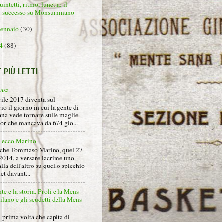
intetti, ritmo, lunetta: il
successo su Monsummano
gennaio
(30)
14
(88)
T PIÙ LETTI
rasa
rile 2017 diventa sul
io il giorno in cui la gente di
na vede tornare sulle maglie
sor che mancava da 674 gio...
, ecco Marino
nche Tommaso Marino, quel 27
2014, a versare lacrime uno
alla dell'altro su quello spicchio
et davant...
nte e la storia. Proli e la Mens
lano e gli scudetti della Mens
 prima volta che capita di