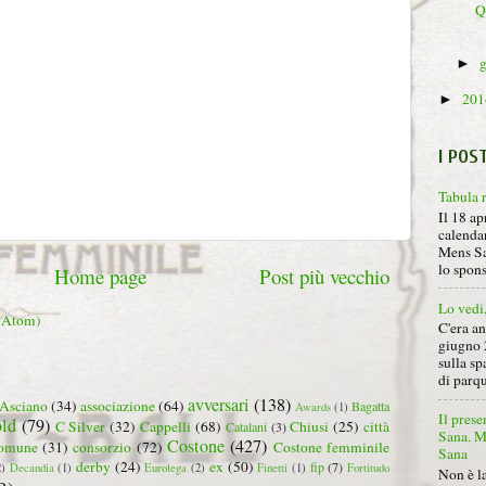
Qu
►
20
►
I POS
Tabula 
Il 18 ap
calendar
Mens Sa
lo spon
Home page
Post più vecchio
Lo vedi
 (Atom)
C'era a
giugno 
sulla sp
di parqu
avversari
(138)
Asciano
(34)
associazione
(64)
Bagatta
Awards
(1)
Il prese
ld
(79)
C Silver
(32)
Cappelli
(68)
Chiusi
(25)
città
Catalani
(3)
Sana. Mi
Costone
(427)
omune
(31)
consorzio
(72)
Costone femminile
Sana
derby
(24)
ex
(50)
fip
(7)
2)
Decandia
(1)
Eurolega
(2)
Finetti
(1)
Fortitudo
Non è la