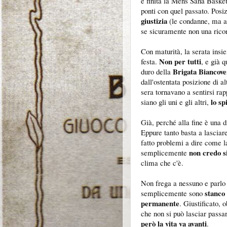
è finita la Mens Sana Basket 
ponti con quel passato. Posi
giustizia
(le condanne, ma an
se sicuramente non una rico
Con maturità, la serata insi
Non per tutti
festa.
, e già 
Brigata Biancov
duro della
dall'ostentata posizione di al
sera tornavano a sentirsi ra
lo sp
siano gli uni e gli altri,
Già, perché alla fine è una 
Eppure tanto basta a lasciar
fatto problemi a dire come l
non credo si
semplicemente
clima che c'è.
Non frega a nessuno e parlo
stanco
semplicemente sono
permanente
. Giustificato, 
che non si può lasciar passar
però la vita va avanti
.