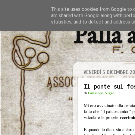
This site uses cookies from Google to de
are shared with Google along with perfo
statistics, and to detect and address a
Palla 
VENERDÌ 5 DICEMBRE 20
Il ponte sul fo
di
Giuseppe Nigro
Mi ero avvicinato alla serata
fatto che "il palcoscenico" p
recrimin
veicolare le proprie
E quando lo dico, sia chiaro