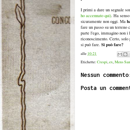
I primi a dare un segnale so
ho accennato qui)
. Ha senso 
h
sicuramente non oggi. Ma
fare un passo su un terreno 
parte l'ego, immagino non i l
riconoscimento. Certo, solo 
Si può fare?
si può fare.
alle
10:21
Etichette:
Crespi
,
ex
,
Mens San
Nessun commento
Posta un commen