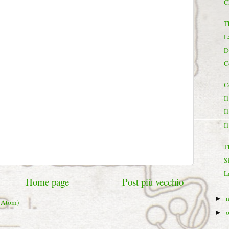
C
T
L
D
C
C
I
I
I
T
S
L
Home page
Post più vecchio
►
 (Atom)
►