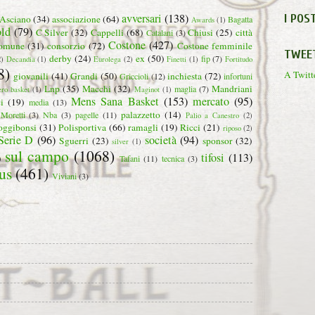
avversari
(138)
I POS
Asciano
(34)
associazione
(64)
Bagatta
Awards
(1)
ld
(79)
C Silver
(32)
Cappelli
(68)
Chiusi
(25)
città
Catalani
(3)
Costone
(427)
omune
(31)
consorzio
(72)
Costone femminile
TWEE
derby
(24)
ex
(50)
fip
(7)
2)
Decandia
(1)
Eurolega
(2)
Finetti
(1)
Fortitudo
8)
A Twitte
giovanili
(41)
Grandi
(50)
inchiesta
(72)
Griccioli
(12)
infortuni
Lnp
(35)
Macchi
(32)
Mandriani
maglia
(7)
ero basket
(1)
Maginot
(1)
Mens Sana Basket
(153)
mercato
(95)
i
(19)
media
(13)
palazzetto
(14)
Moretti
(3)
Nba
(3)
pagelle
(11)
Palio a Canestro
(2)
oggibonsi
(31)
Polisportiva
(66)
ramagli
(19)
Ricci
(21)
riposo
(2)
Serie D
(96)
società
(94)
Sguerri
(23)
sponsor
(32)
silver
(1)
sul campo
(1068)
tifosi
(113)
)
Tafani
(11)
tecnica
(3)
us
(461)
Viviani
(3)