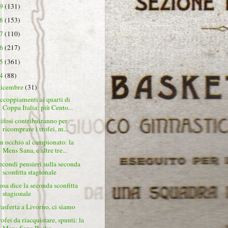
19
(131)
18
(153)
17
(110)
16
(217)
15
(361)
14
(88)
dicembre
(31)
ccoppiamenti ai quarti di
Coppa Italia: più Cento...
 tifosi contribuiranno per
ricomprare i trofei, m...
n occhio al campionato: la
Mens Sana, e altre tre...
econdi pensieri sulla seconda
sconfitta stagionale
osa dice la seconda sconfitta
stagionale
rasferta a Livorno, ci siamo
rofei da riacquistare, spunti: la
Mens Sana Baske...