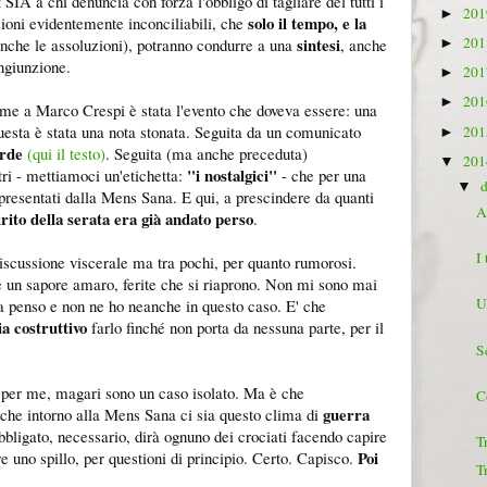
SIA a chi denuncia con forza l'obbligo di tagliare del tutti i
20
►
solo il tempo, e la
zioni evidentemente inconciliabili, che
sintesi
20
che le assoluzioni), potranno condurre a una
, anche
►
ngiunzione.
20
►
20
►
eme a Marco Crespi è stata l'evento che doveva essere: una
questa è stata una nota stonata. Seguita da un comunicato
20
►
erde
(qui il testo)
. Seguita (ma anche preceduta)
20
▼
"i nostalgici"
tri - mettiamoci un'etichetta:
- che per una
▼
ppresentati dalla Mens Sana. E qui, a prescindere da quanti
A
irito della serata era già andato perso
.
I
discussione viscerale ma tra pochi, per quanto rumorosi.
e un sapore amaro, ferite che si riaprono. Non mi sono mai
U
a penso e non ne ho neanche in questo caso. E' che
a costruttivo
farlo finché non porta da nessuna parte, per il
S
 per me, magari sono un caso isolato. Ma è che
C
guerra
che intorno alla Mens Sana ci sia questo clima di
obbligato, necessario, dirà ognuno dei crociati facendo capire
T
Poi
e uno spillo, per questioni di principio. Certo. Capisco.
T