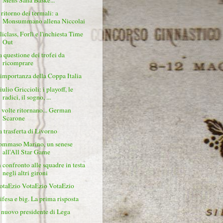
 ritorno dei termali: a
Monsummano allena Niccolai
liclass, Forlì e l'inchiesta Time
Out
a questione dei trofei da
ricomprare
'importanza della Coppa Italia
ulio Griccioli: i playoff, le
radici, il sogno, ...
 volte ritornano... German
Scarone
a trasferta di Livorno
ommaso Marino, un senese
all'All Star Game
n confronto alle squadre in testa
negli altri gironi
otaEzio VotaEzio VotaEzio
ifesa e big. La prima risposta
l nuovo presidente di Lega