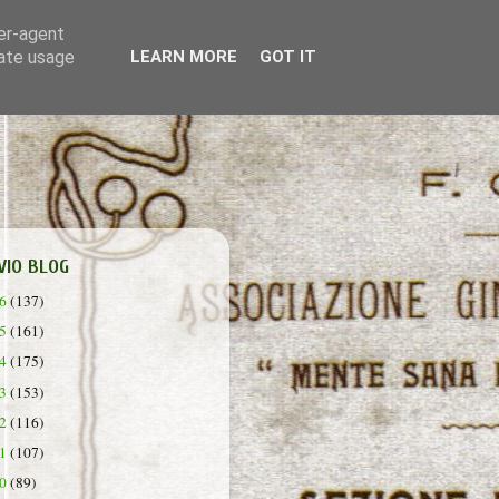
ser-agent
rate usage
LEARN MORE
GOT IT
VIO BLOG
26
(137)
25
(161)
24
(175)
23
(153)
22
(116)
21
(107)
20
(89)