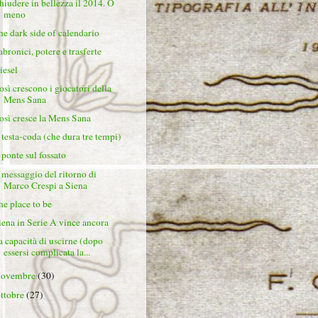
hiudere in bellezza il 2014. O
meno
he dark side of calendario
abronici, potere e trasferte
iesel
osì crescono i giocatori della
Mens Sana
osì cresce la Mens Sana
l testa-coda (che dura tre tempi)
l ponte sul fossato
l messaggio del ritorno di
Marco Crespi a Siena
he place to be
iena in Serie A vince ancora
a capacità di uscirne (dopo
essersi complicata la...
novembre
(30)
ottobre
(27)