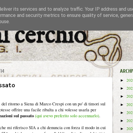
liver its services and to analyze traffic. Your IP address and u
rmance and security metrics to ensure quality of service, gene
buse.
al cerchio
14
ARCHI
20
►
ssato
20
►
20
►
 del ritorno a Siena di Marco Crespi con un po' di timori sul
20
►
otesse offrire una facile ribalta a chi volesse usarla per
20
►
azioni sul passato
(qui avevo preferito solo accennarlo)
.
20
►
 che mi riferisco SIA a chi denuncia con forza il modo in cui
20
►