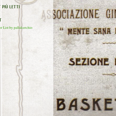
T PIÙ LETTI
T
r List by pallalcerchio