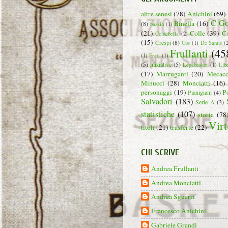
altre senesi
(78)
Anichini
(69)
C Go
Binella
(16)
(8)
baskin
(1)
(21)
Colle
(39)
C
Coldebella
(2)
(15)
Crespi
(8)
Cus
(1)
De Santis
(
Frullanti
(45
(1)
Frati
(1)
(5)
iniziative
(5)
Legabasket
(1)
Lib
(17)
Marruganti
(20)
Mecacc
Minucci
(28)
Monciatti
(16)
personaggi
(19)
P
Pianigiani
(4)
Salvadori
(183)
Serie A
(3)
statistiche
(107)
storia
(78
Virt
titoli
(21)
trasferte
(22)
CHI SCRIVE
Andrea Frullanti
Andrea Monciatti
Andrea Sguerri
Francesco Anichini
Gabriele Grandi