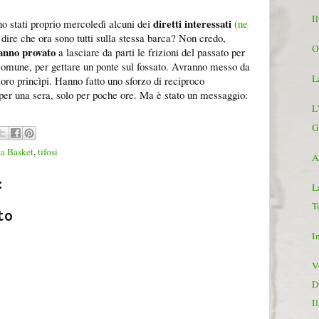
Il
diretti interessati
no stati proprio mercoledì alcuni dei
(ne
dire che ora sono tutti sulla stessa barca? Non credo,
O
anno provato
a lasciare da parti le frizioni del passato per
comune, per gettare un ponte sul fossato. Avranno messo da
L
oro princìpi. Hanno fatto uno sforzo di reciproco
per una sera, solo per poche ore. Ma è stato un messaggio:
L
Gi
a Basket
,
tifosi
A
:
L
T
to
I
V
D
I