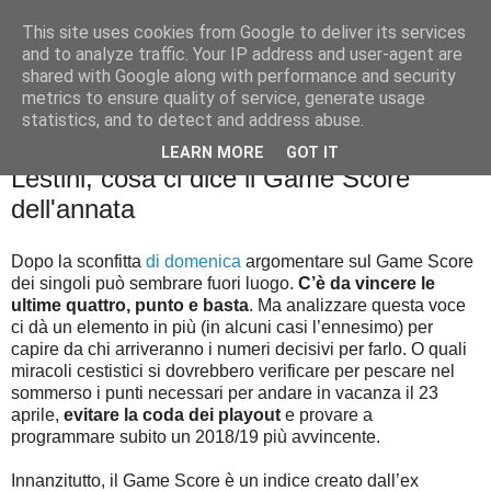
This site uses cookies from Google to deliver its services
Palla al cerchio
and to analyze traffic. Your IP address and user-agent are
shared with Google along with performance and security
metrics to ensure quality of service, generate usage
statistics, and to detect and address abuse.
lunedì 26 marzo 2018
St.Sal.Stats: Da Ebanks a Casella e
LEARN MORE
GOT IT
Lestini, cosa ci dice il Game Score
dell'annata
Dopo la sconfitta
di domenica
argomentare sul Game Score
dei singoli può sembrare fuori luogo.
C’è da vincere le
ultime quattro, punto e basta
. Ma analizzare questa voce
ci dà un elemento in più (in alcuni casi l’ennesimo) per
capire da chi arriveranno i numeri decisivi per farlo. O quali
miracoli cestistici si dovrebbero verificare per pescare nel
sommerso i punti necessari per andare in vacanza il 23
aprile,
evitare la coda dei playout
e provare a
programmare subito un 2018/19 più avvincente.
Innanzitutto, il Game Score è un indice creato dall’ex