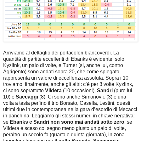
Arriviamo al dettaglio dei portacolori biancoverdi. La
quantità di partite eccellenti di Ebanks è evidente; solo
Kyzlink, un paio di volte, e Turner (sì, anche lui, contro
Agrigento) sono andati sopra 20, che come spiegato
rappresenta un valore di eccellenza assoluta. Sopra i 10
troviamo, finalmente, anche gli altri: c’è per 3 volte Kyzlink,
ci sono soprattutto
Vildera
(10 occasioni),
Sandri
(pure lui
10) e
Saccaggi
(8). Ci sono anche Simonovic (3) e una
volta a testa perfino il trio Borsato, Casella, Lestini, questi
ultimi due in contemporanea nella gara d’esordio di Mecacci
in panchina. Leggiamo gli stessi numeri in chiave negativa:
se
Ebanks e Sandri non sono mai andati sotto zero
, se
Vildera è sceso col segno meno giusto un paio di volte,
peraltro un secolo fa (quarta e quinta giornata), in zona
frigorifero troviamo per
4 volte Borsato, Saccaggi e