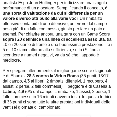
analista Espn John Hollinger per indicizzare una singola
performance di un giocatore. Semplificando il concetto,
è
una sorta di valutazione da cui si differenzia per un
valore diverso attribuito alla varie voci
. Un rimbalzo
offensivo conta più di uno difensivo, un errore dal campo
pesa più di un fallo commesso, giusto per fare un paio di
esempi. Per chiarire ancora: una gara con un Game Score
sopra i 20 definisce una linea di eccellenza assoluta
, tra i
10 e i 20 siamo di fronte a una buonissima prestazione, tra i
5 e i 10 siamo attorno alla sufficienza, sotto i 5, fino a
scendere a numeri negativi, va da sé che l’apporto è
mediocre.
Per spiegare ulteriormente: il miglior game score stagionale
è di Ebanks,
28,3 contro la Virtus Roma
(35 punti, 13/17
dal campo, 4/5 ai liberi, 2 rimbalzi difensivi, 1 recupero, 4
assist, 2 perse, 2 falli commessi); il peggiore è di Casella
a
Latina, -4,9
(0/5 dal campo, 1 rimbalzo, 1 assist, 2 perse, 1
fallo commesso in 16 minuti davvero tristi). In questa forbice
di 33 punti ci sono tutte le altre prestazioni individuali delle
ventisei giornate di campionato.