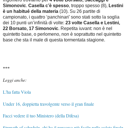
Simonovic
.
Casella c’è spesso
, troppo spesso (8),
Lestini
è un habitué della materia
(10). Su 26 partite di
campionato, i quattro ‘panchinari’ sono stati sotto la soglia
dei 10 punti un’infinità di volte:
23 volte Casella e Lestini,
22 Borsato, 17 Simonovic
. Repetita iuvant: non è nel
quintetto base, o perlomeno, non è soprattutto nel quintetto
base che sta il male di questa tormentata stagione.
***
Leggi anche:
L'ha fatta Viola
Under 16, doppietta travolgente verso il gran finale
Facci vedere il tuo Ministero (della Difesa)
Strength of schedule, chi ha il percorso più facile nella volata finale