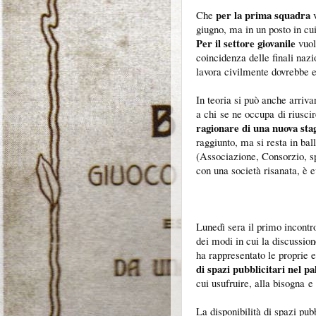
per la prima squadra
Che
v
giugno, ma in un posto in cu
Per il settore giovanile
vuol
coincidenza delle finali nazio
lavora civilmente dovrebbe e
In teoria si può anche arriva
a chi se ne occupa di riusci
ragionare di una nuova sta
raggiunto, ma si resta in bal
(Associazione, Consorzio, sp
con una società risanata, è ev
Lunedì sera il primo incontro
dei modi in cui la discussio
ha rappresentato le proprie 
di spazi pubblicitari nel pa
cui usufruire, alla bisogna e 
La disponibilità di spazi pubb