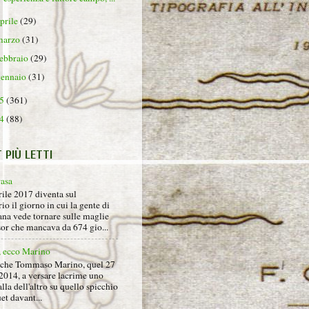
aprile
(29)
marzo
(31)
febbraio
(29)
gennaio
(31)
15
(361)
14
(88)
T PIÙ LETTI
rasa
rile 2017 diventa sul
io il giorno in cui la gente di
na vede tornare sulle maglie
sor che mancava da 674 gio...
, ecco Marino
nche Tommaso Marino, quel 27
2014, a versare lacrime uno
alla dell'altro su quello spicchio
et davant...