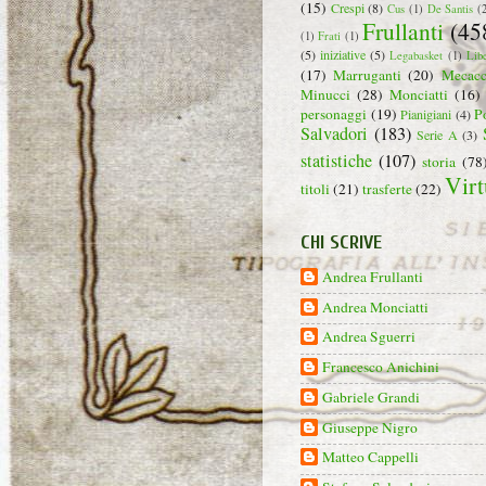
(15)
Crespi
(8)
Cus
(1)
De Santis
(
Frullanti
(45
(1)
Frati
(1)
(5)
iniziative
(5)
Legabasket
(1)
Lib
(17)
Marruganti
(20)
Mecacc
Minucci
(28)
Monciatti
(16)
personaggi
(19)
P
Pianigiani
(4)
Salvadori
(183)
Serie A
(3)
statistiche
(107)
storia
(78
Virt
titoli
(21)
trasferte
(22)
CHI SCRIVE
Andrea Frullanti
Andrea Monciatti
Andrea Sguerri
Francesco Anichini
Gabriele Grandi
Giuseppe Nigro
Matteo Cappelli