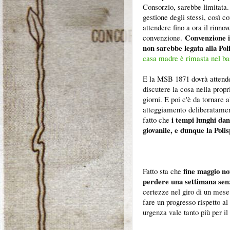
Consorzio, sarebbe limitata.
gestione degli stessi, così 
attendere fino a ora il rinno
Convenzione i
convenzione.
non sarebbe legata alla Po
casa madre è rimasta nel ba
E la MSB 1871 dovrà attender
discutere la cosa nella propr
giorni. E poi c'è da tornare a
atteggiamento deliberatamente
i tempi lunghi da
fatto che
giovanile, e dunque la Polis
fine maggio no
Fatto sta che
perdere una settimana senz
certezze nel giro di un mese 
fare un progresso rispetto a
urgenza vale tanto più per il