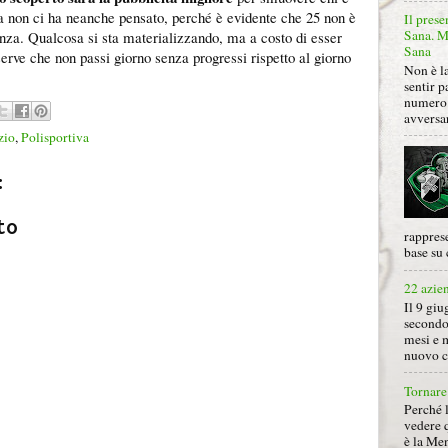
a non ci ha neanche pensato, perché è evidente che 25 non è
Il prese
Sana. Mi
tenza. Qualcosa si sta materializzando, ma a costo di esser
Sana
 serve che non passi giorno senza progressi rispetto al giorno
Non è la
sentir p
numero 
avversa
zio
,
Polisportiva
:
to
rapprese
base su 
22 azie
Il 9 giu
secondo
mesi e 
nuovo ca
Tornare 
Perché 
vedere 
è la Men