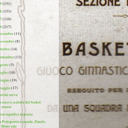
19
(131)
18
(153)
17
(110)
16
(217)
dicembre
(11)
novembre
(8)
ottobre
(14)
settembre
(13)
agosto
(5)
luglio
(10)
giugno
(19)
maggio
(17)
urché serva
a nuova scaletta del basket
senese
osa significa urgenza
a Polisportiva scende, Danilo
Bono sale