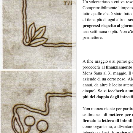
Un volontariato a cui va reso
Comprensibilmente l'impeto 
tutto quello che è stato fatto
se
ci tiene più di ogni altro -
progressi rispetto al gior
una settimana o più. Non c'è
permettere.
A fine maggio o al primo gio
finanziamento 
procederà al
Mens Sana al 31 maggio. Il 
aziende di un certo peso. Al
annui, da altre è lecito atte
Se si toccherà a un
cinque).
più del doppio degli introit
Non manca niente per partire
mettere per u
settimane - di
firmato la lettera di intenti
come organismo, a diventare
uscire al
intendono darsi. E