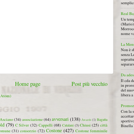
semplice
Real Ba
Un tempo
(Mario) 
Morrocc
nome va 
La Mens
Non è s
senza L
soprattu
separars
Da ades
Il cda d
Home page
Post più vecchio
in proro
del nuov
libera 
 (Atom)
Promoz
Con la s
accettar
avversari
(138)
Asciano
(34)
associazione
(64)
Bagatta
Awards
(1)
sportiv
ld
(79)
C Silver
(32)
Cappelli
(68)
Chiusi
(25)
città
Catalani
(3)
Binella 
Costone
(427)
omune
(31)
consorzio
(72)
Costone femminile