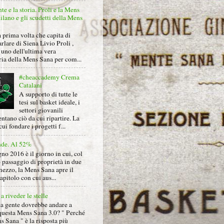
nte e la storia. Proli e la Mens
lano e gli scudetti della Mens
 prima volta che capita di
arlare di Siena Livio Proli ,
uno dell'ultima vera
ria della Mens Sana per com...
#cheaccademy Crema
Catalani
A supporto di tutte le
tesi sul basket ideale, i
settori giovanili
ntano ciò da cui ripartire. La
cui fondare i progetti f...
nde. Al 52%
gno 2016 è il giorno in cui, col
 passaggio di proprietà in due
mezzo, la Mens Sana apre il
pitolo con cui aus...
a riveder le stelle
la gente dovrebbe andare a
questa Mens Sana 3.0? " Perché
s Sana " è la risposta più