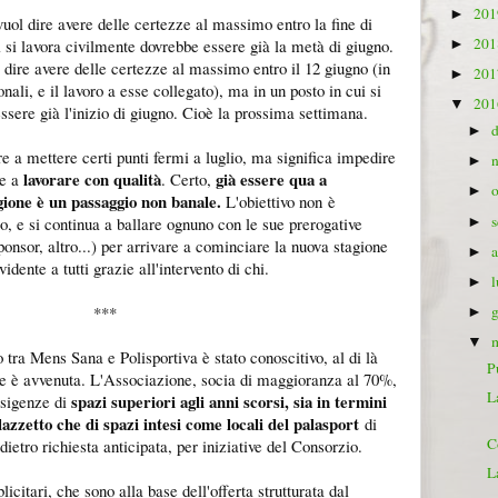
20
►
uol dire avere delle certezze al massimo entro la fine di
20
i si lavora civilmente dovrebbe essere già la metà di giugno.
►
 dire avere delle certezze al massimo entro il 12 giugno (in
20
►
nali, e il lavoro a esse collegato), ma in un posto in cui si
20
▼
ssere già l'inizio di giugno. Cioè la prossima settimana.
►
re a mettere certi punti fermi a luglio, ma significa impedire
►
lavorare con qualità
già essere qua a
re a
. Certo,
►
gione è un passaggio non banale.
L'obiettivo non è
lo, e si continua a ballare ognuno con le sue prerogative
►
onsor, altro...) per arrivare a cominciare la nuova stagione
►
idente a tutti grazie all'intervento di chi.
►
***
►
▼
 tra Mens Sana e Polisportiva è stato conoscitivo, al di là
P
ne è avvenuta. L'Associazione, socia di maggioranza al 70%,
L
spazi superiori agli anni scorsi, sia in termini
esigenze di
lazzetto che di spazi intesi come locali del palasport
di
C
dietro richiesta anticipata, per iniziative del Consorzio.
L
licitari, che sono alla base dell'offerta strutturata dal