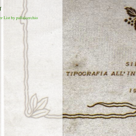
T
r List by pallalcerchio