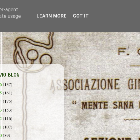
ser-agent
rate usage
LEARN MORE
GOT IT
VIO BLOG
26
(137)
25
(161)
24
(175)
23
(153)
22
(116)
21
(107)
20
(89)