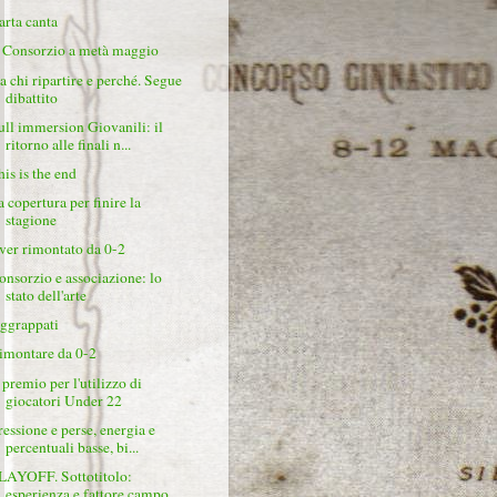
arta canta
l Consorzio a metà maggio
a chi ripartire e perché. Segue
dibattito
ull immersion Giovanili: il
ritorno alle finali n...
his is the end
a copertura per finire la
stagione
ver rimontato da 0-2
onsorzio e associazione: lo
stato dell'arte
ggrappati
imontare da 0-2
 premio per l'utilizzo di
giocatori Under 22
ressione e perse, energia e
percentuali basse, bi...
LAYOFF. Sottotitolo:
esperienza e fattore campo, ...