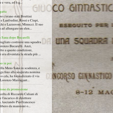
 e vera, ed è q...
gatta
 c'erano stati Bruttini
e Lanfredini, Rossi e Ciupi,
hi e Lazzeroni, Minucci. Il suo
ad allungare un elen...
 Sana dopo Bucarelli
bagliato costruire una squadra
orenzo Bucarelli. Anzi,
tto a queste condizioni,
i era diventata la strada più ...
so in poi
ella Mens Sana in scadenza, e
ga fino alla sospirata nomina
o cda, ha formalizzato il via
a Lorenzo Marrugant...
ione da promozione
celta di Riccardo Caliani di
e l'incarico di direttore
o, lasciando Pierfrancesco
libero da mansioni o...