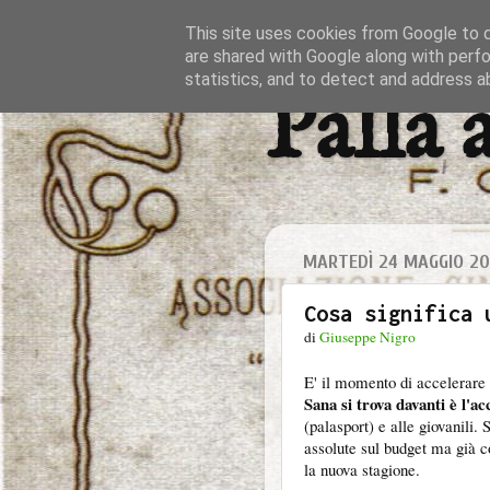
This site uses cookies from Google to de
are shared with Google along with perfo
statistics, and to detect and address a
Palla 
MARTEDÌ 24 MAGGIO 20
Cosa significa 
di
Giuseppe Nigro
E' il momento di accelerare i
Sana si trova davanti è l'ac
(palasport) e alle giovanili
assolute sul budget ma già c
la nuova stagione.