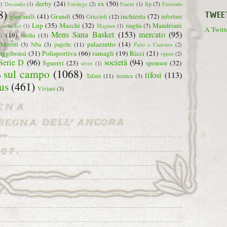
derby
(24)
ex
(50)
fip
(7)
2)
Decandia
(1)
Eurolega
(2)
Finetti
(1)
Fortitudo
8)
TWEE
giovanili
(41)
Grandi
(50)
inchiesta
(72)
Griccioli
(12)
infortuni
Lnp
(35)
Macchi
(32)
Mandriani
maglia
(7)
ero basket
(1)
Maginot
(1)
A Twitte
Mens Sana Basket
(153)
mercato
(95)
i
(19)
media
(13)
palazzetto
(14)
Moretti
(3)
Nba
(3)
pagelle
(11)
Palio a Canestro
(2)
oggibonsi
(31)
Polisportiva
(66)
ramagli
(19)
Ricci
(21)
riposo
(2)
Serie D
(96)
società
(94)
Sguerri
(23)
sponsor
(32)
silver
(1)
sul campo
(1068)
tifosi
(113)
)
Tafani
(11)
tecnica
(3)
us
(461)
Viviani
(3)