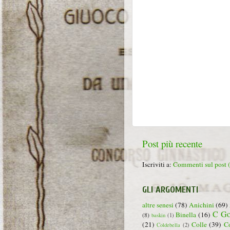
Post più recente
Iscriviti a:
Commenti sul post
GLI ARGOMENTI
altre senesi
(78)
Anichini
(69)
C Go
Binella
(16)
(8)
baskin
(1)
(21)
Colle
(39)
C
Coldebella
(2)