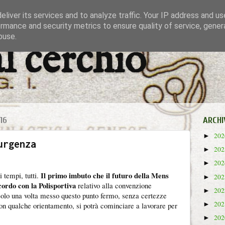
liver its services and to analyze traffic. Your IP address and u
rmance and security metrics to ensure quality of service, gene
buse.
al cerchio
16
ARCHI
20
►
urgenza
20
►
20
►
Il primo imbuto che il futuro della Mens
 tempi, tutti.
20
►
cordo con la Polisportiva
relativo alla convenzione
20
►
. Solo una volta messo questo punto fermo, senza certezze
20
►
on qualche orientamento, si potrà cominciare a lavorare per
20
►