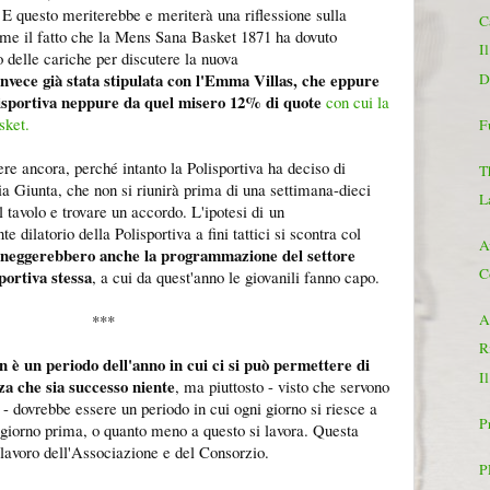
 E questo meriterebbe e meriterà una riflessione sulla
C
come il fatto che la Mens Sana Basket 1871 ha dovuto
I
vo delle cariche per discutere la nuova
nvece già stata stipulata con l'Emma Villas, che eppure
D
lisportiva neppure da quel misero 12% di quote
con cui la
sket.
F
e ancora, perché intanto la Polisportiva ha deciso di
T
ia Giunta, che non si riunirà prima di una settimana-dieci
L
l tavolo e trovare un accordo. L'ipotesi di un
 dilatorio della Polisportiva a fini tattici si scontra col
A
nneggerebbero anche la programmazione del settore
C
portiva stessa
, a cui da quest'anno le giovanili fanno capo.
***
A
R
n è un periodo dell'anno in cui ci si può permettere di
Il
a che sia successo niente
, ma piuttosto - visto che servono
- dovrebbe essere un periodo in cui ogni giorno si riesce a
P
l giorno prima, o quanto meno a questo si lavora. Questa
 lavoro dell'Associazione e del Consorzio.
P