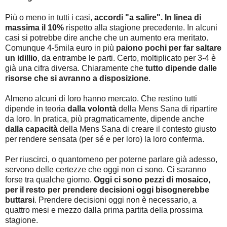
Più o meno in tutti i casi,
accordi "a salire". In linea di
massima il 10%
rispetto alla stagione precedente. In alcuni
casi si potrebbe dire anche che un aumento era meritato.
Comunque 4-5mila euro in più
paiono pochi per far saltare
un idillio
, da entrambe le parti. Certo, moltiplicato per 3-4 è
già una cifra diversa. Chiaramente che
tutto dipende dalle
risorse che si avranno a disposizione
.
Almeno alcuni di loro hanno mercato. Che restino tutti
dipende in teoria
dalla volontà
della Mens Sana di ripartire
da loro. In pratica, più pragmaticamente, dipende anche
dalla capacità
della Mens Sana di creare il contesto giusto
per rendere sensata (per sé e per loro) la loro conferma.
Per riuscirci, o quantomeno per poterne parlare già adesso,
servono delle certezze che oggi non ci sono. Ci saranno
forse tra qualche giorno.
Oggi ci sono pezzi di mosaico,
per il resto per prendere decisioni oggi bisognerebbe
buttarsi
. Prendere decisioni oggi non è necessario, a
quattro mesi e mezzo dalla prima partita della prossima
stagione.