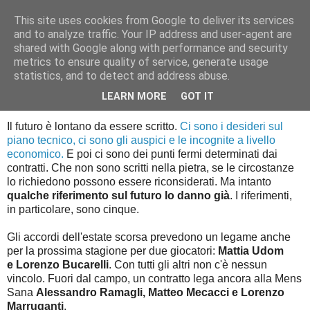
This site uses cookies from Google to deliver its services
Palla al cerchio
and to analyze traffic. Your IP address and user-agent are
shared with Google along with performance and security
metrics to ensure quality of service, generate usage
statistics, and to detect and address abuse.
martedì 17 maggio 2016
Carta canta
LEARN MORE
GOT IT
Il futuro è lontano da essere scritto.
Ci sono i desideri sul
piano tecnico,
ci sono gli auspici e le incognite a livello
economico.
E poi ci sono dei punti fermi determinati dai
contratti. Che non sono scritti nella pietra, se le circostanze
lo richiedono possono essere riconsiderati. Ma intanto
qualche riferimento sul futuro lo danno già
. I riferimenti,
in particolare, sono cinque.
Gli accordi dell'estate scorsa prevedono un legame anche
per la prossima stagione per due giocatori:
Mattia Udom
e Lorenzo Bucarelli
. Con tutti gli altri non c'è nessun
vincolo. Fuori dal campo, un contratto lega ancora alla Mens
Sana
Alessandro Ramagli, Matteo Mecacci e Lorenzo
Marruganti
.