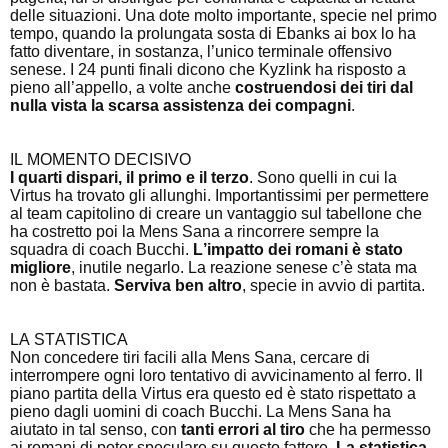
delle situazioni. Una dote molto importante, specie nel primo
tempo, quando la prolungata sosta di Ebanks ai box lo ha
fatto diventare, in sostanza, l’unico terminale offensivo
senese. I 24 punti finali dicono che Kyzlink ha risposto a
pieno all’appello, a volte anche
costruendosi dei tiri dal
nulla vista la scarsa assistenza dei compagni
.
IL MOMENTO DECISIVO
I quarti dispari, il primo e il terzo
. Sono quelli in cui la
Virtus ha trovato gli allunghi. Importantissimi per permettere
al team capitolino di creare un vantaggio sul tabellone che
ha costretto poi la Mens Sana a rincorrere sempre la
squadra di coach Bucchi.
L’impatto dei romani è stato
migliore
, inutile negarlo. La reazione senese c’è stata ma
non è bastata.
Serviva ben altro
, specie in avvio di partita.
LA STATISTICA
Non concedere tiri facili alla Mens Sana, cercare di
interrompere ogni loro tentativo di avvicinamento al ferro. Il
piano partita della Virtus era questo ed è stato rispettato a
pieno dagli uomini di coach Bucchi. La Mens Sana ha
aiutato in
tal
senso, con
tanti errori al tiro
che ha permesso
ai romani di poter speculare su questo fattore.
La statistica