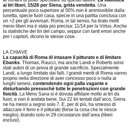
ai tiri liberi, 15/26 per Siena, grida vendetta
. Una
percentuale poco superiore al 50% non è ammissibile dalla
lunetta, specie fuori casa, specie in una partita conclusa con
un +2 per gli avversari. Roma, in tal senso, ha tirato molti
meno liberi ma è stata più precisa: 11/14 per la Virtus. Anche
la statistiche dei tiri del campo, seppur con tanti errori anche
per i capitoli, dicono le stesse cose.
LA CHIAVE
La capacità di Roma di intasare il pitturato e di limitare
Ebanks
. Thomas, Raucci, ma anche Landi e Roberts sono
stati autori di un prova di grande sacrificio. Specialmente
Landi, a lungo limitato dai falli. I grandi meriti di Roma vanno
proprio nella direzione di aver concesso poco o nulla ai
lunghi senesi,
contendendo ogni palla vagante e
disturbando pressoché tutte le penetrazioni con grande
fisicità
. La Mens Sana si è dovuta affidare molto ai tiri da
fuori, e non è andata bene. Sui 22 tiri tentati dall’arco, Siena
ne ha messi a segno solo 7. E, per di più, ha smesso di
attaccare il ferro e il pitturato (forse la cosa che le riesce
meglio), tirando solo in 29 circostanze dall’area (liberi
esclusi).