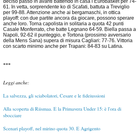
deciso passo in avanti battendo in casa l’Eurobasket per 74-
61. In vetta, sorprendente ko di Scafati, battuta a Treviglio
per 99-88. Attenzione anche ai bergamaschi, in ottica
playoff: con due partite ancora da giocare, possono sperare
anche loro. Torna capolista in solitaria a quota 42 punti
Casale Monferrato, che batte Legnano 64-59. Biella passa a
Napoli, 92-62 il punteggio, e Tortona (prossimo avversario
della Mens Sana) supera di misura Cagliari: 77-76. Vittoria
con scarto minimo anche per Trapani: 84-83 su Latina.
***
Leggi anche:
La salvezza, gli sciabolatori, Cesare e le fideiussioni
Alla scoperta di Riismaa. E la Primavera Under 15: è l'ora di
sbocciare
Scenari playoff, nel mirino quota 30. E Agrigento