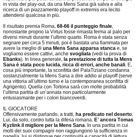
in vista dei play-out, da una Mens Sana già salva e alla
ricerca di un piazzamento playoff in extremis era lecito
attendersi qualcosa in più.
Il risultato premia Roma,
68-66 il punteggio finale
,
nonostante proprio la Virtus fosse rimasta ferma al palo per
diversi minuti durante l’ultimo quarto. Roma è stata senza
segnare per circa 5 minuti, poi è bastata una fiammata per
avere la meglio di
una Mens Sana apparsa stanca
e, se
vogliamo essere cattivi, anche
svogliata
(vedi la prova di
Ebanks
). In linea generale,
la prestazione di tutta la Mens
Sana è stata poco lucida, ricca di errori, anche banali
. E,
cosa più importante, la sconfitta del PalaTiziano condanna
sostanzialmente la Mens Sana a dire addio ai playoff (serve
una vittoria all'ultimo turno e la contemporanea sconfitta di
Agrigento). Quella con Tortona sarà con molte probabilità
l’ultima partita di un’annata non particolarmente
entusiasmante per i colori biancoverdi.
IL GIOCATORE
Offensivamente parlando, a tratti,
ha predicato nel deserto
.
Lui, da solo, contro tutta la difesa romana.
E’ ancora Tomas
Kyzlink il migliore per la Mens Sana
. In una partita in cui
molti dei suoi compagni non raggiungono la sufficienza in
pagella, lui si distingue per continuità e capacità di lettura