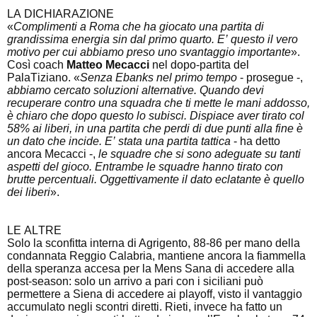
LA DICHIARAZIONE
«
Complimenti a Roma che ha giocato una partita di
grandissima energia sin dal primo quarto. E’ questo il vero
motivo per cui abbiamo preso uno svantaggio importante
».
Così coach
Matteo Mecacci
nel dopo-partita del
PalaTiziano. «
Senza Ebanks nel primo tempo
- prosegue -,
abbiamo cercato soluzioni alternative. Quando devi
recuperare contro una squadra che ti mette le mani addosso,
è chiaro che dopo questo lo subisci. Dispiace aver tirato col
58% ai liberi, in una partita che perdi di due punti alla fine è
un dato che incide. E’ stata una partita tattica
- ha detto
ancora Mecacci -,
le squadre che si sono adeguate su tanti
aspetti del gioco. Entrambe le squadre hanno tirato con
brutte percentuali. Oggettivamente il dato eclatante è quello
dei liberi
».
LE ALTRE
Solo la sconfitta interna di Agrigento, 88-86 per mano della
condannata Reggio Calabria, mantiene ancora la fiammella
della speranza accesa per la Mens Sana di accedere alla
post-season: solo un arrivo a pari con i siciliani può
permettere a Siena di accedere ai playoff, visto il vantaggio
accumulato negli scontri diretti. Rieti, invece ha fatto un