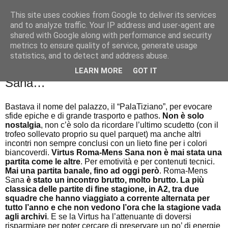
This site uses cookies from Google to deliver its services
Palla al cerchio
and to analyze traffic. Your IP address and user-agent are
shared with Google along with performance and security
metrics to ensure quality of service, generate usage
statistics, and to detect and address abuse.
domenica 15 aprile 2018
C’era una volta Virtus Roma-Mens
LEARN MORE
GOT IT
Sana…
Bastava il nome del palazzo, il “PalaTiziano”, per evocare
sfide epiche e di grande trasporto e pathos.
Non è solo
nostalgia
, non c’è solo da ricordare l’ultimo scudetto (con il
trofeo sollevato proprio su quel parquet) ma anche altri
incontri non sempre conclusi con un lieto fine per i colori
biancoverdi.
Virtus Roma-Mens Sana non è mai stata una
partita come le altre
. Per emotività e per contenuti tecnici.
Mai una partita banale, fino ad oggi però
. Roma-Mens
Sana
è stato un incontro brutto, molto brutto. La più
classica delle partite di fine stagione, in A2, tra due
squadre che hanno viaggiato a corrente alternata per
tutto l’anno e che non vedono l’ora che la stagione vada
agli archivi
. E se la Virtus ha l’attenuante di doversi
risparmiare per poter cercare di preservare un po’ di energie