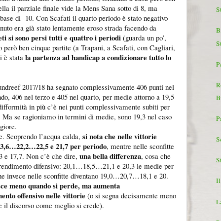
lla il parziale finale vide la Mens Sana sotto di 8, ma
S
ase di -10. Con Scafati il quarto periodo è stato negativo
nuto era già stato lentamente eroso strada facendo da
Bi
ti si sono persi tutti e quattro i periodi
(guarda un po’,
S
erò ben cinque partite (a Trapani, a Scafati, con Cagliari,
la partenza ad handicap a condizionare tutto lo
i è stata
Pa
R
reef 2017/18 ha segnato complessivamente 406 punti nel
do, 406 nel terzo e 405 nel quarto, per medie attorno a 19,5
B
difformità in più c’è nei punti complessivamente subiti per
. Ma se ragioniamo in termini di medie, sono 19,3 nel caso
P
giore.
si nota che nelle vittorie
te. Scoprendo l’acqua calda,
Sc
23,6…22,2…22,5 e 21,7 per periodo
, mentre nelle sconfitte
una bella differenza
 e 17,7. Non c’è che dire,
, cosa che
St
i rendimento difensivo: 20,1…18,5…21,1 e 20,3 le medie per
 che invece nelle sconfitte diventano 19,0…20,7…18,1 e 20.
Il
isce meno quando si perde, ma aumenta
nto offensivo nelle vittorie
(o si segna decisamente meno
La
are il discorso come meglio si crede).