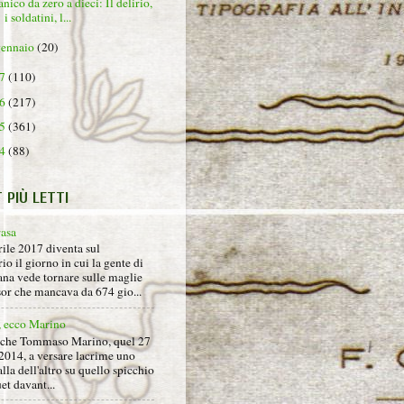
nico da zero a dieci: Il delirio,
i soldatini, l...
gennaio
(20)
17
(110)
16
(217)
15
(361)
14
(88)
T PIÙ LETTI
rasa
rile 2017 diventa sul
io il giorno in cui la gente di
na vede tornare sulle maglie
sor che mancava da 674 gio...
, ecco Marino
nche Tommaso Marino, quel 27
2014, a versare lacrime uno
alla dell'altro su quello spicchio
et davant...