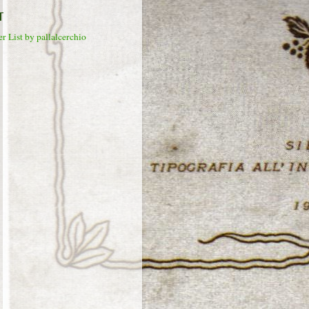
T
r List by pallalcerchio