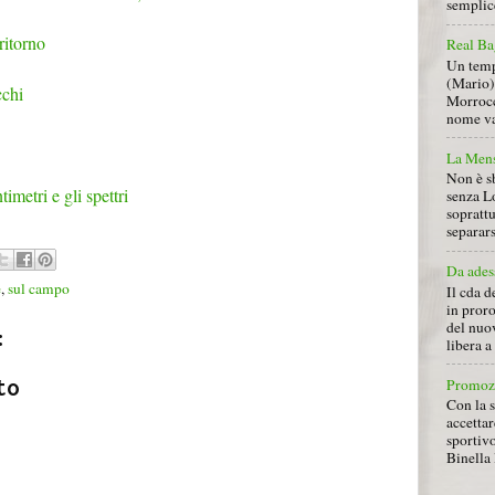
semplice
ritorno
Real Ba
Un tempo
(Mario) 
cchi
Morrocc
nome va 
La Mens
Non è s
ntimetri e gli spettri
senza L
soprattu
separars
Da ades
e
,
sul campo
Il cda d
in proro
del nuov
:
libera 
to
Promoz
Con la s
accettar
sportiv
Binella 