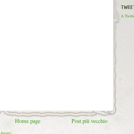
TWEE
A Twitte
Home page
Post più vecchio
 (Atom)