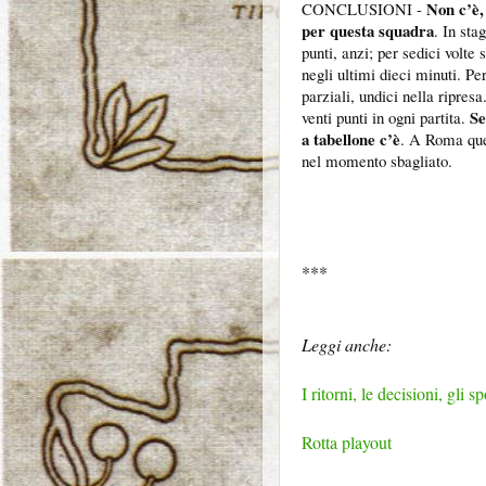
Non c’è,
CONCLUSIONI -
per questa squadra
. In sta
punti, anzi; per sedici volte 
negli ultimi dieci minuti. Per
parziali, undici nella ripre
Se
venti punti in ogni partita.
a tabellone c’è
. A Roma ques
nel momento sbagliato.
***
Leggi anche:
I ritorni, le decisioni, gli s
Rotta playout