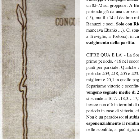
un 82-72 sul groppone. A Bie
partendo già da una corposa b
(-5), ma il +14 al decimo mi
Solo con Rie
Ranuzzi e soci.
mancava Ebanks…). Ci sono p
a Treviglio, a Tortona), in cu
svolgimento della partita
.
CIFRE QUA E LA’ - La Sound
primo periodo, 416 nel secon
punti per parziale. Qualche 
periodo: 409, 418, 405 e 423
migliore e 20,1 in quello peg
Separiamo vittorie e sconfit
vengono segnate medie di 
si scende a 16,7…18,3…17,3
invece non c’è in termini d
periodo in caso di vittoria,
si sub
Non è un paradosso:
esponenzialmente il rendime
nelle sconfitte, si può rigir