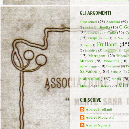
GLI ARGOMENTI
altre senesi
(78)
Anichini
(69)
C Go
Binella
(16)
(8)
baskin
(1)
(21)
Colle
(39)
C
Coldebella
(2)
(15)
Crespi
(8)
Cus
(1)
De Santis
(
Frullanti
(45
(1)
Frati
(1)
(5)
iniziative
(5)
Legabasket
(1)
Lib
(17)
Marruganti
(20)
Mecacc
Minucci
(28)
Monciatti
(16)
personaggi
(19)
P
Pianigiani
(4)
Salvadori
(183)
Serie A
(3)
statistiche
(107)
storia
(78
Virt
titoli
(21)
trasferte
(22)
CHI SCRIVE
Andrea Frullanti
Andrea Monciatti
Andrea Sguerri