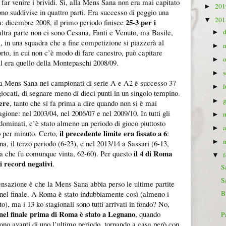
 far venire i brividi. Sì, alla Mens Sana non era mai capitato
20
►
ono suddivise in quattro parti. Era successo di peggio una
20
▼
25-3 per i
a: dicembre 2008, il primo periodo finisce
altra parte non ci sono Cesana, Fanti e Venuto, ma Basile,
►
 in una squadra che a fine competizione si piazzerà al
►
to, in cui non c’è modo di fare canestro, può capitare
►
al era quello della Montepaschi 2008/09.
►
ns Sana nei campionati di serie A e A2 è successo 37
►
giocati, di segnare meno di dieci punti in un singolo tempino.
►
ere
, tanto che si fa prima a dire quando non si è mai
agione: nel 2003/04, nel 2006/07 e nel 2009/10. In tutti gli
►
radominati, c’è stato almeno un periodo di gioco piuttosto
►
il precedente limite era fissato a 6
o per minuto. Certo,
:
►
na, il terzo periodo (6-23), e nel 2013/14 a Sassari (6-13,
il 4 di Roma
ita che fu comunque vinta, 62-60). Per questo
▼
ei record negativi
.
S
S
ione è che la Mens Sana abbia perso le ultime partite
o nel finale. A Roma è stato indubbiamente così (almeno i
B
), ma i 13 ko stagionali sono tutti arrivati in fondo? No,
 nel finale prima di Roma è stato a Legnano
, quando
P
no avanti di uno l’ultimo periodo, tornando a casa però con