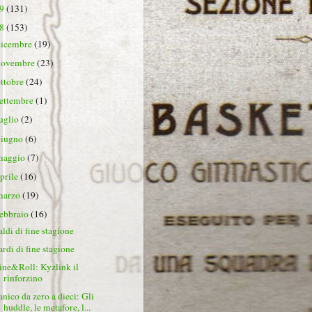
19
(131)
18
(153)
dicembre
(19)
novembre
(23)
ottobre
(24)
settembre
(1)
luglio
(2)
giugno
(6)
maggio
(7)
aprile
(16)
marzo
(19)
febbraio
(16)
aldi di fine stagione
ardi di fine stagione
ine&Roll: Kyzlink il
rinforzino
anico da zero a dieci: Gli
huddle, le metafore, l...