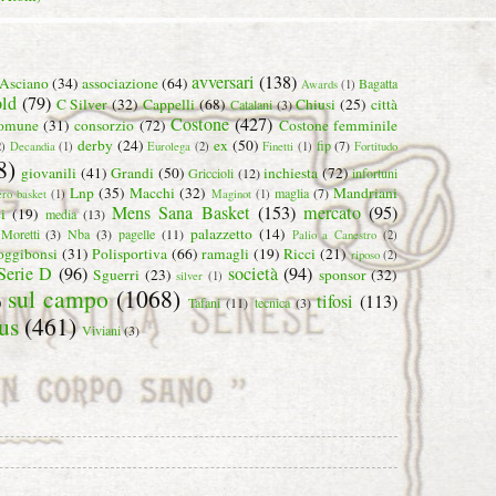
avversari
(138)
Asciano
(34)
associazione
(64)
Bagatta
Awards
(1)
ld
(79)
C Silver
(32)
Cappelli
(68)
Chiusi
(25)
città
Catalani
(3)
Costone
(427)
omune
(31)
consorzio
(72)
Costone femminile
derby
(24)
ex
(50)
fip
(7)
2)
Decandia
(1)
Eurolega
(2)
Finetti
(1)
Fortitudo
8)
giovanili
(41)
Grandi
(50)
inchiesta
(72)
Griccioli
(12)
infortuni
Lnp
(35)
Macchi
(32)
Mandriani
maglia
(7)
ero basket
(1)
Maginot
(1)
Mens Sana Basket
(153)
mercato
(95)
i
(19)
media
(13)
palazzetto
(14)
Moretti
(3)
Nba
(3)
pagelle
(11)
Palio a Canestro
(2)
oggibonsi
(31)
Polisportiva
(66)
ramagli
(19)
Ricci
(21)
riposo
(2)
Serie D
(96)
società
(94)
Sguerri
(23)
sponsor
(32)
silver
(1)
sul campo
(1068)
tifosi
(113)
)
Tafani
(11)
tecnica
(3)
us
(461)
Viviani
(3)