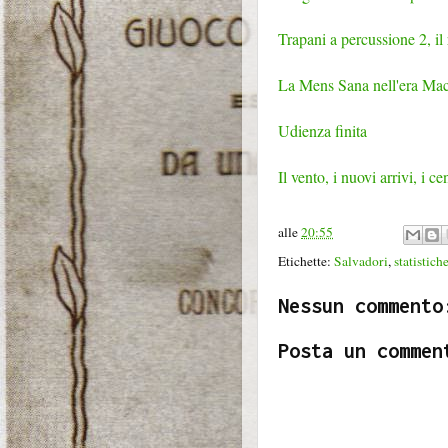
Trapani a percussione 2, il 
La Mens Sana nell'era Ma
Udienza finita
Il vento, i nuovi arrivi, i ce
alle
20:55
Etichette:
Salvadori
,
statistich
Nessun commento
Posta un commen