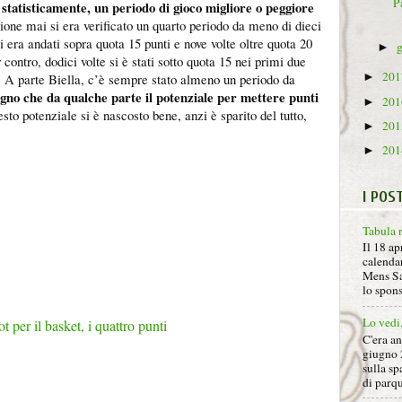
Pa
 statisticamente, un periodo di gioco migliore o peggiore
gione mai si era verificato un quarto periodo da meno di dieci
si era andati sopra quota 15 punti e nove volte oltre quota 20
►
 contro, dodici volte si è stati sotto quota 15 nei primi due
20
sa. A parte Biella, c’è sempre stato almeno un periodo da
►
gno che da qualche parte il potenziale per mettere punti
20
►
to potenziale si è nascosto bene, anzi è sparito del tutto,
20
►
20
►
I POS
Tabula 
Il 18 ap
calendar
Mens Sa
lo spon
Lo vedi
pot per il basket, i quattro punti
C'era a
giugno 
sulla sp
di parqu