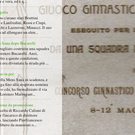
 e vera, ed è q...
gatta
 c'erano stati Bruttini
e Lanfredini, Rossi e Ciupi,
hi e Lazzeroni, Minucci. Il suo
ad allungare un elen...
 Sana dopo Bucarelli
bagliato costruire una squadra
orenzo Bucarelli. Anzi,
tto a queste condizioni,
i era diventata la strada più ...
so in poi
ella Mens Sana in scadenza, e
ga fino alla sospirata nomina
o cda, ha formalizzato il via
a Lorenzo Marrugant...
ione da promozione
celta di Riccardo Caliani di
e l'incarico di direttore
o, lasciando Pierfrancesco
libero da mansioni o...