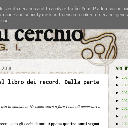
liver its services and to analyze traffic. Your IP address and u
rmance and security metrics to ensure quality of service, gene
buse.
al cerchio
 2018
ARCHI
20
►
el libro dei record. Dalla parte
20
►
20
►
20
►
 usa la statistica. Nessuno starà a fare i calcoli necessari a
20
►
20
►
Appena quattro punti segnati
cora sotto gli occhi di tutti.
20
►