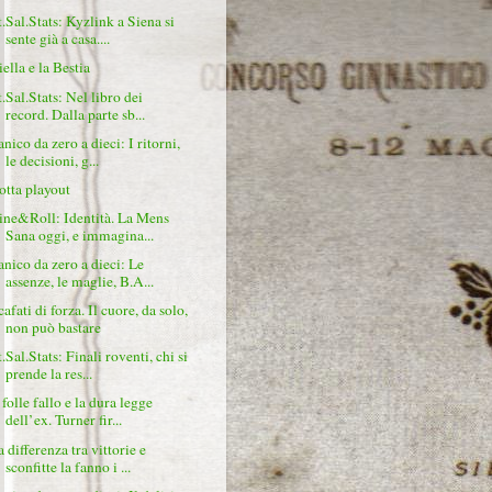
t.Sal.Stats: Kyzlink a Siena si
sente già a casa....
ella e la Bestia
t.Sal.Stats: Nel libro dei
record. Dalla parte sb...
nico da zero a dieci: I ritorni,
le decisioni, g...
otta playout
ine&Roll: Identità. La Mens
Sana oggi, e immagina...
anico da zero a dieci: Le
assenze, le maglie, B.A...
afati di forza. Il cuore, da solo,
non può bastare
.Sal.Stats: Finali roventi, chi si
prende la res...
 folle fallo e la dura legge
dell’ex. Turner fir...
 differenza tra vittorie e
sconfitte la fanno i ...