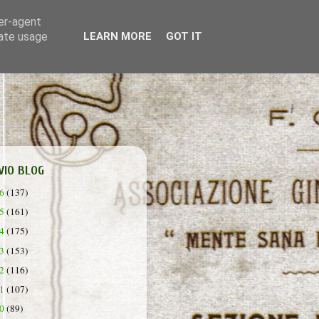
ser-agent
rate usage
LEARN MORE
GOT IT
VIO BLOG
26
(137)
25
(161)
24
(175)
23
(153)
22
(116)
21
(107)
20
(89)