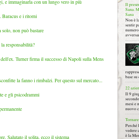
i, e immaginarla con un lungo vero in più
Il prese
Sana. Mi
Sana
 Baracus e i ritorni
Non è la
sentir p
da solo, non può bastare
numero 
avversa
e la responsabilità?
ge dell'ex. Turner firma il successo di Napoli sulla Mens
rapprese
base su 
 sconfitte la fanno i rimbalzi. Per questo sul mercato...
22 azie
Il 9 giu
scite e gli psicodrammi
secondo
mesi e 
 permanente
nuovo ca
Tornare 
Perché 
vedere 
è la Men
re. Salutato il solita, ecco il sistema