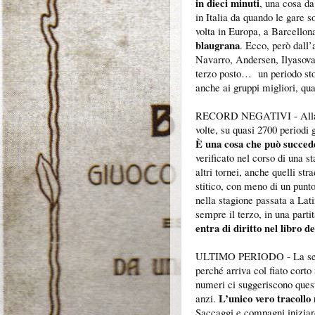
in dieci minuti
, una cosa da
in Italia da quando le gare s
volta in Europa, a Barcellon
blaugrana
. Ecco, però dall’
Navarro, Andersen, Ilyasova,
terzo posto… un periodo stor
anche ai gruppi migliori, qu
RECORD NEGATIVI - Alla Me
volte, su quasi 2700 periodi 
È una cosa che può succed
verificato nel corso di una st
altri tornei, anche quelli st
stitico, con meno di un punt
nella stagione passata a Lati
sempre il terzo, in una part
entra di diritto nel libro d
ULTIMO PERIODO - La sensaz
perché arriva col fiato cort
numeri ci suggeriscono questo
L’unico vero tracollo
anzi.
Saccaggi e compagni iniziaro