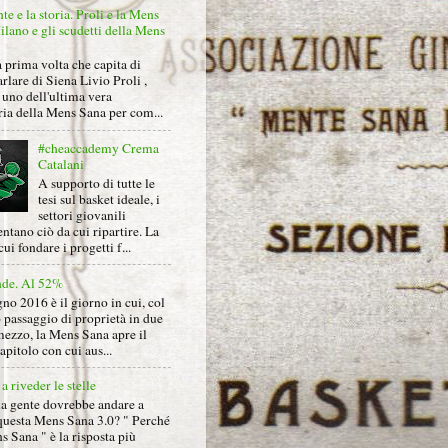
nte e la storia. Proli e la Mens
lano e gli scudetti della Mens
 prima volta che capita di
arlare di Siena Livio Proli ,
uno dell'ultima vera
ria della Mens Sana per com...
#cheaccademy Crema
Catalani
A supporto di tutte le
tesi sul basket ideale, i
settori giovanili
ntano ciò da cui ripartire. La
cui fondare i progetti f...
nde. Al 52%
gno 2016 è il giorno in cui, col
 passaggio di proprietà in due
mezzo, la Mens Sana apre il
pitolo con cui aus...
a riveder le stelle
la gente dovrebbe andare a
questa Mens Sana 3.0? " Perché
s Sana " è la risposta più