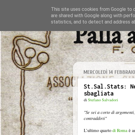
This site uses cookies from Google to de
are shared with Google along with perfo
statistics, and to detect and address a
Palla 
MERCOLEDÌ 14 FEBBRAIO
St.Sal.Stats: N
sbagliata
di
Stefano Salvadori
"Se sei a corto di argomenti,
contraddirti"
L’ultimo quarto
di Roma
è an