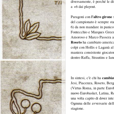
diversamente, è perché le dif
a +6 dai playout.
l'altro girone
Paragoni con
s
del campionato è sempre stat
6) da non mandare in panic
Fontecchio e Marques Green
Amoroso e Marco Passera al p
Roseto
ha cambiato america
colpi con Hollis e Laganà a
maniera consistente giocator
dentro Raffa, Strautins e Ian
cambiat
In sintesi, c'è chi ha
Jesi, Piacenza, Roseto, Ber
(Virtus Roma, in parte Eurob
nuovo Eurobasket, Latina, Re
una volta capito di dover in
Ognuna delle avversarie dell
stagione.