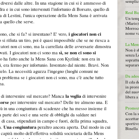
semplice
 diversi dalle altre. In una stagione in cui si è ammesso di
ra e in cui sono intervenuti l'infortunio di Borsato, quello di
Real Ba
ta di Lestini, l'unica operazione della Mens Sana è arrivata
Un tempo
 a quello che serve.
(Mario) 
Morrocc
nome va 
i giocatori non ci
ono, che si fa? si inventano? E' vero,
 si rifiuta un tiro, poi è quasi impossibile che se ne riesca a
La Mens
catori non ci sono, ma la carrellata delle avversarie dimostra
Non è s
sì, se non ci sono si
ovati. I giocatori non ci sono ma
senza L
Lo ha fatto anche la Mens Sana con Kyzlink: non era in
soprattu
ti, era fermo per infortunio. Inventato dal niente. Bravi. Non
separars
elo. La necessità aguzza l'ingegno (luoghi comuni ne
Da ades
n problema se i giocatori non ci sono, ma c'è anche tutto
Il cda d
ma.
in proro
del nuov
la voglia
di intervenire sul mercato? Manca
di intervenire
libera 
sorse
per intervenire sul mercato? Delle tre almeno una. E
Promoz
iù in una congiuntura di scadenze che ha messo insieme il
Con la s
 parte dei soci e una serie di obblighi da saldare nei
accettar
ni di casa, stipendiati in campo e fuori, della prima squadra,
sportiv
Una congiuntura
à.
peraltro ancora aperta. Dal modo in cui
Binella 
i capirà molto dell'effettiva solidità societaria della Mens