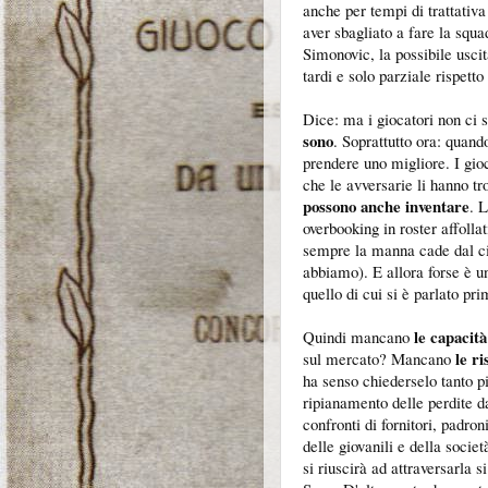
anche per tempi di trattativa
aver sbagliato a fare la squad
Simonovic, la possibile usci
tardi e solo parziale rispetto
Dice: ma i giocatori non ci s
sono
. Soprattutto ora: quando
prendere uno migliore. I gio
che le avversarie li hanno tr
possono anche inventare
. 
overbooking in roster affolla
sempre la manna cade dal ci
abbiamo). E allora forse è u
quello di cui si è parlato pri
le capacità
Quindi mancano
le ri
sul mercato? Mancano
ha senso chiederselo tanto p
ripianamento delle perdite da
confronti di fornitori, padro
delle giovanili e della societ
si riuscirà ad attraversarla s