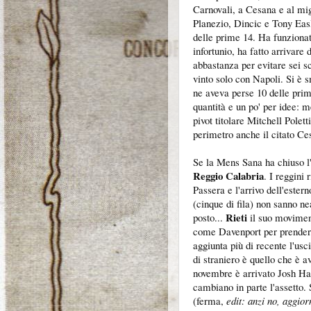
Carnovali, a Cesana e al mig
Planezio, Dincic e Tony Easl
delle prime 14. Ha funziona
infortunio, ha fatto arrivar
abbastanza per evitare sei sco
vinto solo con Napoli. Si è
ne aveva perse 10 delle prime
quantità e un po' per idee: m
pivot titolare Mitchell Polet
perimetro anche il citato C
Se la Mens Sana ha chiuso l'
Reggio Calabria
. I reggini 
Passera e l'arrivo dell'estern
(cinque di fila) non sanno ne
Rieti
posto...
il suo moviment
come Davenport per prendern
aggiunta più di recente l'us
di straniero è quello che è 
novembre è arrivato Josh Hai
cambiano in parte l'assetto. 
(ferma,
edit: anzi no, aggi