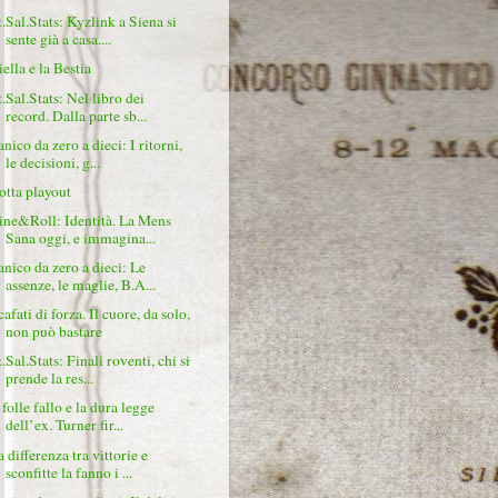
t.Sal.Stats: Kyzlink a Siena si
sente già a casa....
ella e la Bestia
t.Sal.Stats: Nel libro dei
record. Dalla parte sb...
nico da zero a dieci: I ritorni,
le decisioni, g...
otta playout
ine&Roll: Identità. La Mens
Sana oggi, e immagina...
anico da zero a dieci: Le
assenze, le maglie, B.A...
afati di forza. Il cuore, da solo,
non può bastare
.Sal.Stats: Finali roventi, chi si
prende la res...
 folle fallo e la dura legge
dell’ex. Turner fir...
 differenza tra vittorie e
sconfitte la fanno i ...