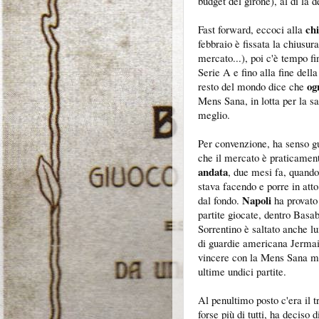
budget del girone), al di là d
ch
Fast forward, eccoci alla
febbraio è fissata la chiusur
mercato...), poi c'è tempo fi
Serie A e fino alla fine dell
og
resto del mondo dice che
Mens Sana, in lotta per la sa
meglio.
Per convenzione, ha senso gu
che il mercato è praticament
andata
, due mesi fa, quando
stava facendo e porre in atto
Napoli
dal fondo.
ha provato
partite giocate, dentro Basab
Sorrentino è saltato anche lu
di guardie americana Jerma
vincere con la Mens Sana ma 
ultime undici partite.
Al penultimo posto c'era il 
forse più di tutti, ha deciso