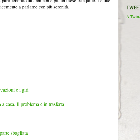
e parti febbraio da anni non è più un mese tranquillo. Le due
licemente a parlarne con più serenità.
TWEE
A Twitte
eazioni e i giri
 a casa. Il problema è in trasferta
parte sbagliata