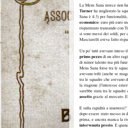
La Mens Sana invece non ha f
Turner
ha migliorato la sq
Sana è 4-3) per funzionalit
economico
: euro più euro 
risparmiato transando con Tu
si sono messi dei soldi, per 
Masciarelli aveva fatto rispa
Un po' tutti avevano inteso 
primo pezzo
di un altro rag
di minor talento ma più funz
Mens Sana forse tra le squa
avevano tolti (anche se magar
tra le squadre che avevano d
la stagione (l'interesse em
sarebbe stata tra le squadre 
assetto
grazie al mercato. E 
E sulla rapidità a muoversi
dopo essere stato messo in d
prima, e ancora manca la ri
intervenuta presto
. E quand