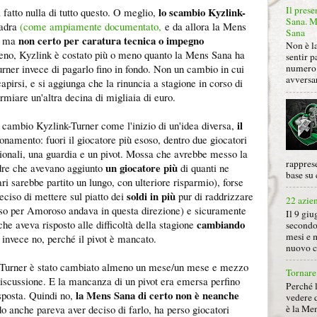
Il prese
lo scambio Kyzlink-
atto nulla di tutto questo. O meglio,
Sana. Mi
uadra
(come ampiamente documentato,
e da allora la Mens
Sana
non certo per caratura tecnica o impegno
à, ma
Non è la
meno, Kyzlink è costato più o meno quanto la Mens Sana ha
sentir p
rner invece di pagarlo fino in fondo. Non un cambio in cui
numero 
avversa
capirsi, e si aggiunga che la rinuncia a stagione in corso di
rmiare un'altra decina di migliaia di euro.
il
il cambio Kyzlink-Turner come l'inizio di un'idea diversa,
ionamento: fuori il giocatore più esoso, dentro due giocatori
ionali, una guardia e un pivot. Mossa che avrebbe messo la
rapprese
un giocatore più
dre che avevano aggiunto
di quanti ne
base su 
i sarebbe partito un lungo, con ulteriore risparmio), forse
soldi in più
eciso di mettere sul piatto dei
pur di raddrizzare
22 azie
erso per Amoroso andava in questa direzione) e sicuramente
Il 9 giu
cambiando
che aveva risposto alle difficoltà della stagione
secondo
mesi e 
invece no, perché il pivot è mancato.
nuovo ca
? Turner è stato cambiato almeno un mese/un mese e mezzo
Tornare 
iscussione. E la mancanza di un pivot era emersa perfino
Perché 
la Mens Sana di certo non è neanche
sposta. Quindi no,
vedere 
o anche pareva aver deciso di farlo, ha perso giocatori
è la Men