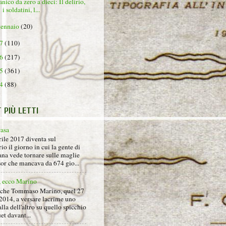
nico da zero a dieci: Il delirio,
i soldatini, l...
gennaio
(20)
17
(110)
16
(217)
15
(361)
14
(88)
T PIÙ LETTI
rasa
rile 2017 diventa sul
io il giorno in cui la gente di
na vede tornare sulle maglie
sor che mancava da 674 gio...
, ecco Marino
nche Tommaso Marino, quel 27
2014, a versare lacrime uno
alla dell'altro su quello spicchio
et davant...