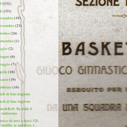
19
(131)
18
(153)
dicembre
(19)
novembre
(23)
ottobre
(24)
settembre
(1)
luglio
(2)
giugno
(6)
maggio
(7)
aprile
(16)
marzo
(19)
febbraio
(16)
aldi di fine stagione
ardi di fine stagione
ine&Roll: Kyzlink il
rinforzino
anico da zero a dieci: Gli
huddle, le metafore, l...