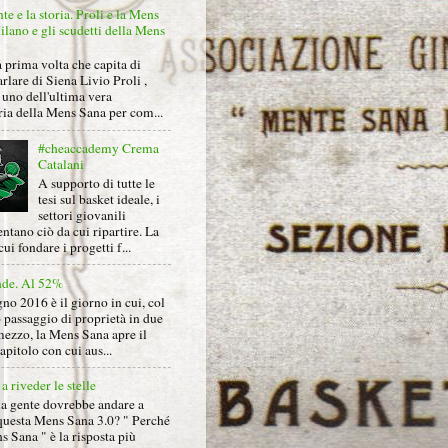
nte e la storia. Proli e la Mens
lano e gli scudetti della Mens
 prima volta che capita di
arlare di Siena Livio Proli ,
uno dell'ultima vera
ria della Mens Sana per com...
#cheaccademy Crema
Catalani
A supporto di tutte le
tesi sul basket ideale, i
settori giovanili
ntano ciò da cui ripartire. La
cui fondare i progetti f...
nde. Al 52%
gno 2016 è il giorno in cui, col
 passaggio di proprietà in due
mezzo, la Mens Sana apre il
pitolo con cui aus...
a riveder le stelle
la gente dovrebbe andare a
questa Mens Sana 3.0? " Perché
s Sana " è la risposta più