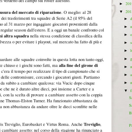
el verdetto del campo sul roster allestito.
20
►
iusura del mercato di riparazione
20
. O meglio: al 28
▼
a dei trasferimenti tra squadre di Serie A2 (il 95% del
►
no al 31 marzo per ingaggiare giocatori provenienti dalla
►
a regular season dall'estero. E a oggi un banale confronto col
ni altra squadra
►
nella stessa condizione di classifica della
lvezza o per evitare i playout, sul mercato ha fatto di più e
►
►
ardare alle squadre coinvolte in questa lotta non tanto oggi,
►
alla fine del girone di
e chiuso e i giochi sono fatti, ma
►
 c'era il tempo per realizzare il tipo di campionato che si
►
 delle contromisure, cercando i giocatori giusti. Partiamo
 da subito a cambiare qualcosa: via Vucic dopo cinque
►
e che ne è durato altre dieci, poi insieme a Carter e a
▼
i, con la scelta di provare a cambiare assetto con la coppia
S
ine Thomas-Elston Turner. Ha funzionato abbastanza da
S
non abbastanza da andare oltre le dieci sconfitte nelle
B
Treviglio
tris Treviglio, Eurobasket e Virtus Roma. Anche
,
P
 di cambiare assetto: nel corso della stagione ha rinunciato a