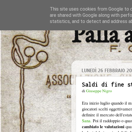
This site uses cookies from Google to de
are shared with Google along with perfo
statistics, and to detect and address a
Palla 
LUNEDÌ 26 FEBBRAIO 20
Saldi di fine s
di
Giuseppe Nigro
Era inizio luglio quando il mi
giocatori scelti oggettivame
definire il mercato dell'est
Sana.
Poi il raddoppio o qua
cambiato le valutazioni
qua