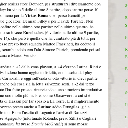
lior realizzatore Douvier, per strutturarsi diversamente con
S
ey: ha vinto 5 delle ultime 8 partite, dopo averne perse 10
Virtus Roma
to meno per la
che, perso Benetti per
Bi
e due giocatori: Demian Filloy e poi Davide Parente. Non
S
nfitte nelle ultime otto partite: nelle ultime quattro, ha
Eurobasket
 smossa invece
(6 vittorie nelle ultime 9 partite,
Pa
 14), che però è quella che ha cambiato più di tutti, per
esso presto fuori squadra Matteo Frassineti, ha ceduto il
R
ti, scambiandolo con l'ala Simone Pierich, prendendo poi sul
esana e Marco Venuto.
B
andata a +2 dalla zona playout, a +4 c'erano Latina, Rieti e
P
rivelazione hanno aggiunto fisicità, con l'uscita del play
o Carnovali, e oggi sull'onda di otto vittorie in dieci partite
Sc
anche più cosa sia la lotta salvezza: sesti, a -2 dal terzo
o l'ha fatto presto, rinunciando a uno straniero improduttivo
St
e uno molto più incisivo come Olasewere, a cui si è
cita di Hassan per far spazio a La Torre. E il miglioramento
Il
Latina
avvenuto presto anche a
: addio Drungilas, già a
rston. E ora l'uscita di Laganà e l'arrivo di Ranuzzi
La
Se Agrigento (infortunato Rotondo, preso Zilli) e Cagliari
ornamento, ha preso Donnie McGrath!
) si sono mosse