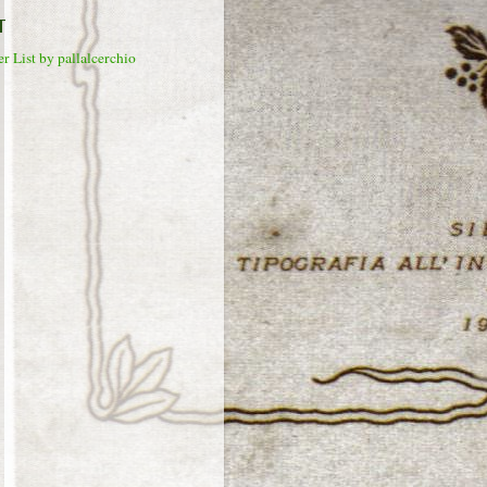
T
r List by pallalcerchio