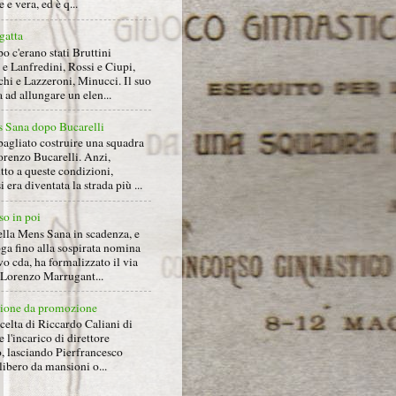
 e vera, ed è q...
gatta
 c'erano stati Bruttini
e Lanfredini, Rossi e Ciupi,
hi e Lazzeroni, Minucci. Il suo
ad allungare un elen...
 Sana dopo Bucarelli
bagliato costruire una squadra
orenzo Bucarelli. Anzi,
tto a queste condizioni,
i era diventata la strada più ...
so in poi
ella Mens Sana in scadenza, e
ga fino alla sospirata nomina
o cda, ha formalizzato il via
a Lorenzo Marrugant...
ione da promozione
celta di Riccardo Caliani di
e l'incarico di direttore
o, lasciando Pierfrancesco
libero da mansioni o...