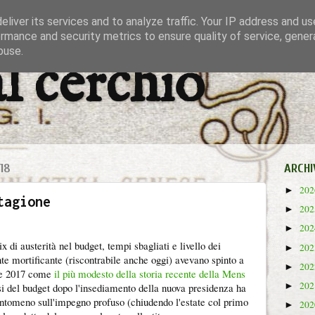
liver its services and to analyze traffic. Your IP address and u
rmance and security metrics to ensure quality of service, gene
buse.
al cerchio
18
ARCHI
20
►
tagione
20
►
20
►
x di austerità nel budget, tempi sbagliati e livello dei
20
►
nte mortificante (riscontrabile anche oggi) avevano spinto a
20
►
ate 2017 come
il più modesto della storia recente della Mens
20
►
si del budget dopo l'insediamento della nuova presidenza ha
ntomeno sull'impegno profuso (chiudendo l'estate col primo
20
►