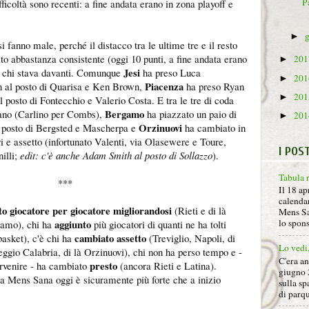
Pa
ficoltà sono recenti: a fine andata erano in zona playoff e
►
i fanno male, perché il distacco tra le ultime tre e il resto
o abbastanza consistente (oggi 10 punti, a fine andata erano
20
►
Jesi
o chi stava davanti. Comunque
ha preso Luca
20
►
Piacenza
 al posto di Quarisa e Ken Brown,
ha preso Ryan
20
►
osto di Fontecchio e Valerio Costa. E tra le tre di coda
Bergamo
no (Carlino per Combs),
ha piazzato un paio di
20
►
Orzinuovi
l posto di Bergsted e Mascherpa e
ha cambiato in
i e assetto (infortunato Valenti, via Olasewere e Toure,
I POS
nilli;
edit: c'è anche Adam Smith al posto di Sollazzo
).
Tabula 
***
Il 18 ap
calendar
o giocatore per giocatore migliorandosi
(Rieti e di là
Mens Sa
aggiunto
lo spon
gamo), chi ha
più giocatori di quanti ne ha tolti
cambiato assetto
asket), c'è chi ha
(Treviglio, Napoli, di
Lo vedi
ggio Calabria, di là Orzinuovi), chi non ha perso tempo e -
C'era a
presto
tervenire - ha cambiato
(ancora Rieti e Latina).
giugno 
a Mens Sana oggi è sicuramente più forte che a inizio
sulla sp
di parqu