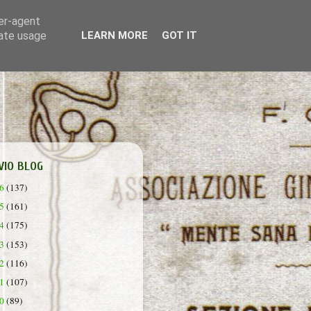
ser-agent
rate usage
LEARN MORE
GOT IT
VIO BLOG
26
(137)
25
(161)
24
(175)
23
(153)
22
(116)
21
(107)
20
(89)