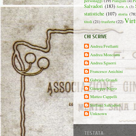
personaggi
(19)
P
Pianigiani
(4)
Salvadori
(183)
Serie A
(3)
statistiche
(107)
storia
(78
Virt
titoli
(21)
trasferte
(22)
CHI SCRIVE
Andrea Frullanti
Andrea Monciatti
Andrea Sguerri
Francesco Anichini
Gabriele Grandi
Giuseppe Nigro
Matteo Cappelli
Stefano Salvadori
Unknown
TESTATA