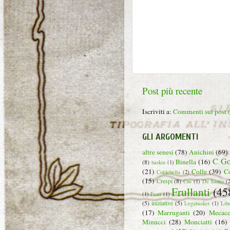
Post più recente
Iscriviti a:
Commenti sul post
GLI ARGOMENTI
altre senesi
(78)
Anichini
(69)
C Go
Binella
(16)
(8)
baskin
(1)
(21)
Colle
(39)
C
Coldebella
(2)
(15)
Crespi
(8)
Cus
(1)
De Santis
(
Frullanti
(45
(1)
Frati
(1)
(5)
iniziative
(5)
Legabasket
(1)
Lib
(17)
Marruganti
(20)
Mecacc
Minucci
(28)
Monciatti
(16)