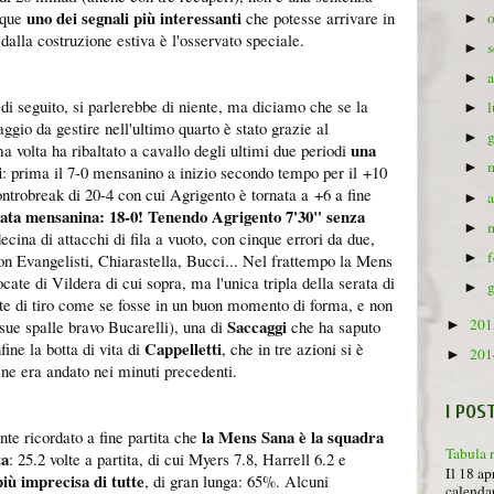
uno dei segnali più interessanti
nque
che potesse arrivare in
►
 dalla costruzione estiva è l'osservato speciale.
►
►
di seguito, si parlerebbe di niente, ma diciamo che se la
►
gio da gestire nell'ultimo quarto è stato grazie al
►
una
ma volta ha ribaltato a cavallo degli ultimi due periodi
►
i
: prima il 7-0 mensanino a inizio secondo tempo per il +10
ontrobreak di 20-4 con cui Agrigento è tornata a +6 a fine
►
data mensanina: 18-0!
Tenendo Agrigento 7'30" senza
►
ina di attacchi di fila a vuoto, con cinque errori da due,
►
con Evangelisti, Chiarastella, Bucci... Nel frattempo la Mens
cate di Vildera di cui sopra, ma l'unica tripla della serata di
►
lte di tiro come se fosse in un buon momento di forma, e non
20
Saccaggi
ue spalle bravo Bucarelli), una di
che ha saputo
►
Cappelletti
fine la botta di vita di
, che in tre azioni si è
20
►
ene era andato nei minuti precedenti.
I POS
la Mens Sana è la squadra
te ricordato a fine partita che
Tabula 
ta
: 25.2 volte a partita, di cui Myers 7.8, Harrell 6.2 e
Il 18 ap
iù imprecisa di tutte
, di gran lunga: 65%. Alcuni
calendar