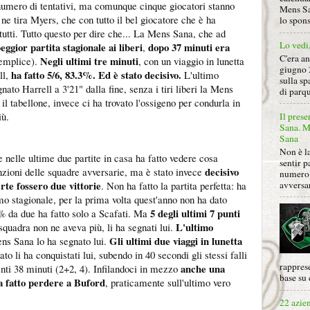
numero di tentativi, ma comunque cinque giocatori stanno
Mens Sa
ti ne tira Myers, che con tutto il bel giocatore che è ha
lo spon
utti. Tutto questo per dire che... La Mens Sana, che ad
Lo vedi
peggior partita stagionale ai liberi
dopo 37 minuti era
,
C'era a
Negli ultimi tre minuti
semplice).
, con un viaggio in lunetta
giugno 
ha fatto 5/6, 83.3%. Ed è stato decisivo.
ll,
L'ultimo
sulla sp
ato Harrell a 3'21" dalla fine, senza i tiri liberi la Mens
di parqu
l tabellone, invece ci ha trovato l'ossigeno per condurla in
iù.
Il prese
Sana. Mi
Sana
Non è la
e nelle ultime due partite in casa ha fatto vedere cosa
sentir p
decisivo
tenzioni delle squadre avversarie, ma è stato invece
numero 
rte fossero due vittorie
avversa
. Non ha fatto la partita perfetta: ha
mo stagionale, per la prima volta quest'anno non ha dato
5 degli ultimi 7 punti
0% da due ha fatto solo a Scafati. Ma
L'ultimo
quadra non ne aveva più, li ha segnati lui.
Gli ultimi due viaggi in lunetta
ns Sana lo ha segnato lui.
tato li ha conquistati lui, subendo in 40 secondi gli stessi falli
rapprese
anche una
nti 38 minuti (2+2, 4). Infilandoci in mezzo
base su 
ha fatto perdere a Buford
, praticamente sull'ultimo vero
22 azie