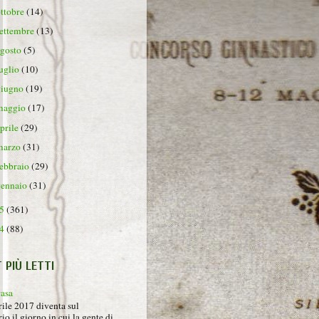
ottobre
(14)
settembre
(13)
agosto
(5)
luglio
(10)
giugno
(19)
maggio
(17)
aprile
(29)
marzo
(31)
febbraio
(29)
gennaio
(31)
15
(361)
14
(88)
T PIÙ LETTI
rasa
rile 2017 diventa sul
io il giorno in cui la gente di