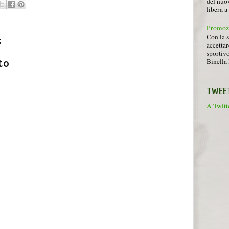
del nuov
libera 
Promoz
Con la s
:
accettar
sportiv
Binella 
to
TWEE
A Twitte