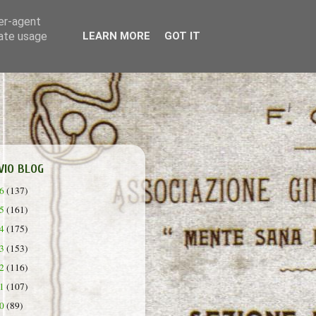
ser-agent
rate usage
LEARN MORE
GOT IT
VIO BLOG
26
(137)
25
(161)
24
(175)
23
(153)
22
(116)
21
(107)
20
(89)