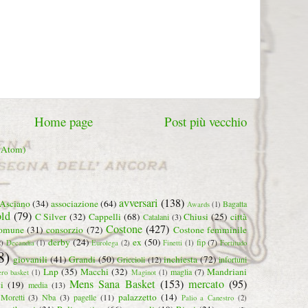
Home page
Post più vecchio
 (Atom)
avversari
(138)
Asciano
(34)
associazione
(64)
Bagatta
Awards
(1)
ld
(79)
C Silver
(32)
Cappelli
(68)
Chiusi
(25)
città
Catalani
(3)
Costone
(427)
omune
(31)
consorzio
(72)
Costone femminile
derby
(24)
ex
(50)
fip
(7)
2)
Decandia
(1)
Eurolega
(2)
Finetti
(1)
Fortitudo
8)
giovanili
(41)
Grandi
(50)
inchiesta
(72)
Griccioli
(12)
infortuni
Lnp
(35)
Macchi
(32)
Mandriani
maglia
(7)
ero basket
(1)
Maginot
(1)
Mens Sana Basket
(153)
mercato
(95)
i
(19)
media
(13)
palazzetto
(14)
Moretti
(3)
Nba
(3)
pagelle
(11)
Palio a Canestro
(2)