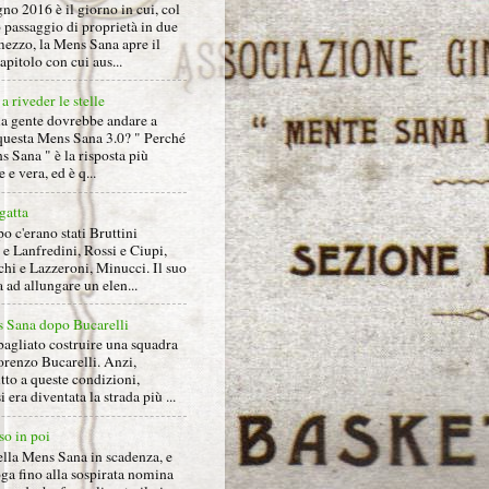
gno 2016 è il giorno in cui, col
 passaggio di proprietà in due
mezzo, la Mens Sana apre il
pitolo con cui aus...
a riveder le stelle
la gente dovrebbe andare a
questa Mens Sana 3.0? " Perché
s Sana " è la risposta più
 e vera, ed è q...
gatta
 c'erano stati Bruttini
e Lanfredini, Rossi e Ciupi,
hi e Lazzeroni, Minucci. Il suo
ad allungare un elen...
 Sana dopo Bucarelli
bagliato costruire una squadra
orenzo Bucarelli. Anzi,
tto a queste condizioni,
i era diventata la strada più ...
so in poi
ella Mens Sana in scadenza, e
ga fino alla sospirata nomina