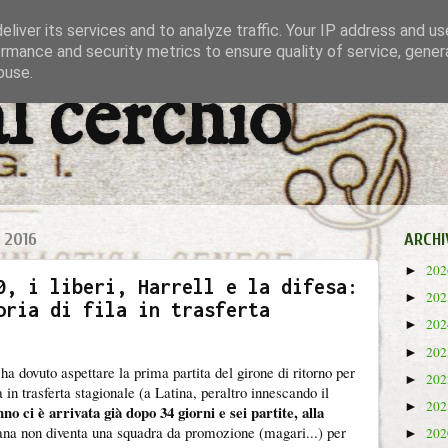
liver its services and to analyze traffic. Your IP address and u
rmance and security metrics to ensure quality of service, gene
buse.
al cerchio
 2016
ARCHI
20
►
0, i liberi, Harrell e la difesa:
20
►
oria di fila in trasferta
20
►
20
►
a dovuto aspettare la prima partita del girone di ritorno per
20
►
 in trasferta stagionale (a Latina, peraltro innescando il
20
►
o ci è arrivata già dopo 34 giorni e sei partite, alla
na non diventa una squadra da promozione (magari...) per
20
►