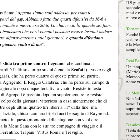
Il 9 giu
secondo
s Sana: "
Appena siamo stati addosso, pressato il
mesi e 
nuovo ca
erti dei gap. Abbiamo fatto due quarti difensivi da 16-6 e
o minuto e mezzo era 20-8. La chiave sta lì: quando sei fuori
Tornare 
ai benissimo che certi contatti possono essere lasciati andare
Perché 
are difensivamente i miei giocatori, e
quando difendono
vedere 
i giocare contro di noi
".
è la Men
semplice
Real Ba
sfida tra prime contro Legnano
rà
, che continua a
Un tempo
Scafati
bardi è l'ultimo campo su cui è caduta
(a vuoto negli
(Mario) 
 gara), che ha perso quattro di queste prime sei partite.
Morrocc
nome va 
sa Agrigento. E Reggio Calabria, che ha perso sul campo di
agionale dopo cinque tentativi a vuoto. Resiste in testa
La Mens
 di Agropoli è passata dopo un supplementare, e resiste
Non è s
o colpo della giornata, vittoriosa in casa nientemeno che di
senza L
tre degli ultimi quattro tiri liberi a 11" dalla fine, ma
soprattu
vo laziale, chiuso con una tripla fuori bersaglio di Raymond.
separars
l vuoto: in questo momento della stagione non vuol dire
Da ades
ra la Mens Sana con le sue tre compagne di viaggio e il
Il cda d
 Ferentino, Trapani, Virtus Roma e Treviglio.
in proro