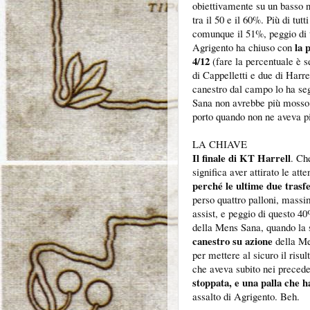
obiettivamente su un basso 
tra il 50 e il 60%. Più di tut
comunque il 51%, peggio di t
la 
Agrigento ha chiuso con
4/12
(fare la percentuale è 
di Cappelletti e due di Harre
canestro dal campo lo ha segn
Sana non avrebbe più mosso i
porto quando non ne aveva p
LA CHIAVE
Il finale di KT Harrell
. Ch
significa aver attirato le at
perché le ultime due trasfe
perso quattro palloni, massi
assist, e peggio di questo 4
della Mens Sana, quando la s
canestro su azione
della Me
per mettere al sicuro il risul
che aveva subito nei precede
stoppata, e una palla che 
assalto di Agrigento. Beh.