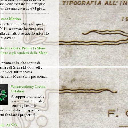
na vede tornare sulle maglie
sor che mancava da 674 gio...
, ecco Marino
nche Tommaso Marino, quel 27
2014, a versare lacrime uno
alla dell'altro su quello spicchio
et davant...
nte e la storia. Proli e la Mens
lano e gli scudetti della Mens
 prima volta che capita di
arlare di Siena Livio Proli ,
uno dell'ultima vera
ria della Mens Sana per com...
#cheaccademy Crema
Catalani
A supporto di tutte le
tesi sul basket ideale, i
settori giovanili
ntano ciò da cui ripartire. La
cui fondare i progetti f...
nde. Al 52%