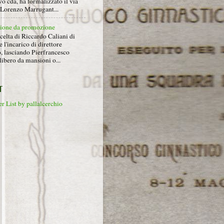
o cda, ha formalizzato il via
a Lorenzo Marrugant...
ione da promozione
celta di Riccardo Caliani di
e l'incarico di direttore
o, lasciando Pierfrancesco
libero da mansioni o...
T
r List by pallalcerchio