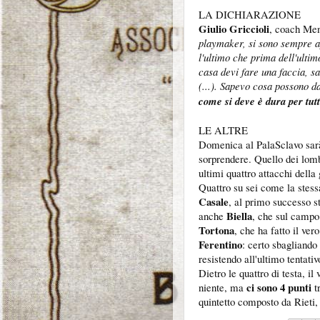
LA DICHIARAZIONE
Giulio Griccioli
, coach Men
playmaker, si sono sempre ap
l'ultimo che prima dell'ultim
casa devi fare una faccia, s
(...). Sapevo cosa possono d
come si deve è dura per tutt
LE ALTRE
Domenica al PalaSclavo sa
sorprendere. Quello dei lom
ultimi quattro attacchi della
Quattro su sei come la stes
Casale
, al primo successo st
Biella
anche
, che sul campo
Tortona
, che ha fatto il ver
Ferentino
: certo sbagliando 
resistendo all'ultimo tentati
Dietro le quattro di testa, i
ci sono 4 punti
niente, ma
t
quintetto composto da Rieti,