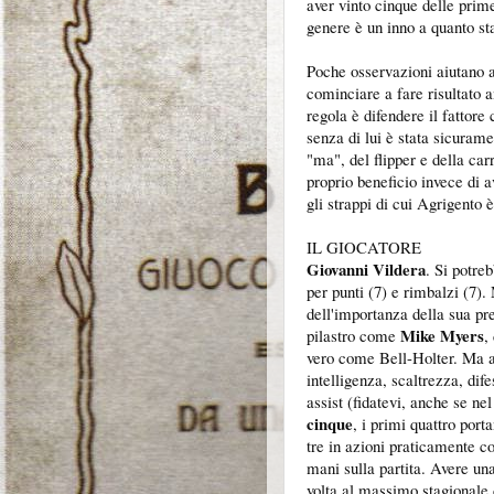
aver vinto cinque delle prim
genere è un inno a quanto st
Poche osservazioni aiutano a
cominciare a fare risultato a
regola è difendere il fattor
senza di lui è stata sicuramen
"ma", del flipper e della car
proprio beneficio invece di a
gli strappi di cui Agrigento 
IL GIOCATORE
Giovanni Vildera
. Si potre
per punti (7) e rimbalzi (7).
dell'importanza della sua pr
Mike Myers
pilastro come
,
vero come Bell-Holter. Ma an
intelligenza, scaltrezza, dif
assist (fidatevi, anche se nel
cinque
, i primi quattro port
tre in azioni praticamente c
mani sulla partita. Avere un
volta al massimo stagionale 