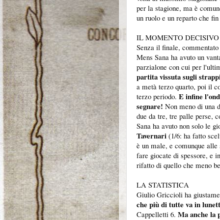
per la stagione, ma è comu
un ruolo e un reparto che fin
IL MOMENTO DECISIVO
Senza il finale, commentato 
Mens Sana ha avuto un vantag
parzialone con cui per l'ulti
partita vissuta sugli strapp
a metà terzo quarto, poi il c
E infine l'on
terzo periodo.
segnare!
Non meno di una dec
due da tre, tre palle perse, 
Sana ha avuto non solo le gio
Tavernari
(1/6: ha fatto sce
è un male, e comunque alle s
fare giocate di spessore, e in
rifatto di quello che meno b
LA STATISTICA
Giulio Griccioli ha giustamen
che più di tutte va in lunet
Ma anche la p
Cappelletti 6.