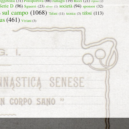
oggibonsi
(31)
Polisportiva
(66)
ramagli
(19)
Ricci
(21)
riposo
(2)
Serie D
(96)
società
(94)
Sguerri
(23)
sponsor
(32)
silver
(1)
sul campo
(1068)
tifosi
(113)
)
Tafani
(11)
tecnica
(3)
us
(461)
Viviani
(3)