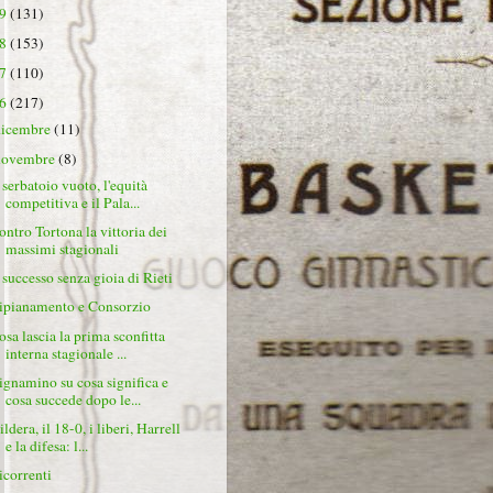
19
(131)
18
(153)
17
(110)
16
(217)
dicembre
(11)
novembre
(8)
l serbatoio vuoto, l'equità
competitiva e il Pala...
ontro Tortona la vittoria dei
massimi stagionali
l successo senza gioia di Rieti
ipianamento e Consorzio
osa lascia la prima sconfitta
interna stagionale ...
ignamino su cosa significa e
cosa succede dopo le...
ldera, il 18-0, i liberi, Harrell
e la difesa: l...
icorrenti