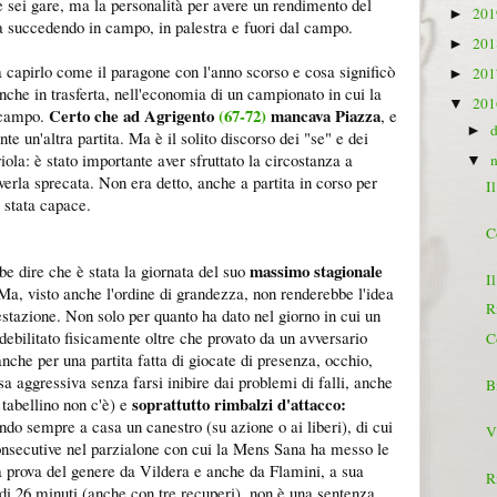
e sei gare, ma la personalità per avere un rendimento del
20
►
a succedendo in campo, in palestra e fuori dal campo.
20
►
 capirlo come il paragone con l'anno scorso e cosa significò
20
►
nche in trasferta, nell'economia di un campionato in cui la
20
▼
Certo che ad Agrigento
(67-72)
mancava Piazza
e campo.
, e
►
te un'altra partita. Ma è il solito discorso dei "se" e dei
riola: è stato importante aver sfruttato la circostanza a
▼
verla sprecata. Non era detto, anche a partita in corso per
I
è stata capace.
C
massimo stagionale
bbe dire che è stata la giornata del suo
I
 Ma, visto anche l'ordine di grandezza, non renderebbe l'idea
R
estazione. Non solo per quanto ha dato nel giorno in cui un
 debilitato fisicamente oltre che provato da un avversario
C
che per una partita fatta di giocate di presenza, occhio,
esa aggressiva senza farsi inibire dai problemi di falli, anche
B
soprattutto rimbalzi d'attacco:
 tabellino non c'è) e
ando sempre a casa un canestro (su azione o ai liberi), di cui
Vi
onsecutive nel parzialone con cui la Mens Sana ha messo le
a prova del genere da Vildera e anche da Flamini, a sua
R
di 26 minuti (anche con tre recuperi), non è una sentenza