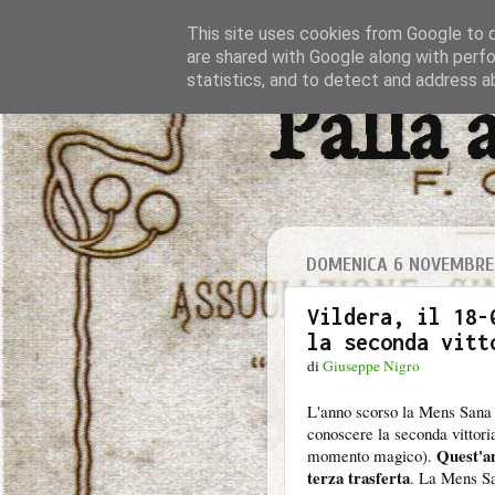
This site uses cookies from Google to de
are shared with Google along with perfo
statistics, and to detect and address a
Palla 
DOMENICA 6 NOVEMBRE
Vildera, il 18-
la seconda vitt
di
Giuseppe Nigro
L'anno scorso la Mens Sana h
conoscere la seconda vittoria
Quest'ann
momento magico).
terza trasferta
. La Mens Sa