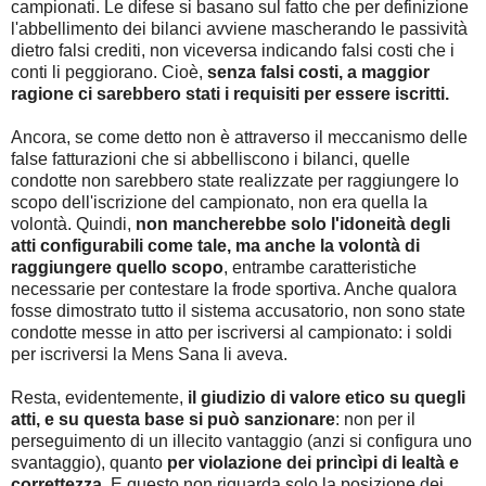
campionati. Le difese si basano sul fatto che per definizione
l'abbellimento dei bilanci avviene mascherando le passività
dietro falsi crediti, non viceversa indicando falsi costi che i
conti li peggiorano. Cioè,
senza falsi costi, a maggior
ragione ci sarebbero stati i requisiti per essere iscritti.
Ancora, se come detto non è attraverso il meccanismo delle
false fatturazioni che si abbelliscono i bilanci, quelle
condotte non sarebbero state realizzate per raggiungere lo
scopo dell'iscrizione del campionato, non era quella la
volontà. Quindi,
non mancherebbe solo l'idoneità degli
atti configurabili come tale, ma anche la volontà di
raggiungere quello scopo
, entrambe caratteristiche
necessarie per contestare la frode sportiva. Anche qualora
fosse dimostrato tutto il sistema accusatorio, non sono state
condotte messe in atto per iscriversi al campionato: i soldi
per iscriversi la Mens Sana li aveva.
Resta, evidentemente,
il giudizio di valore etico su quegli
atti, e su questa base si può sanzionare
: non per il
perseguimento di un illecito vantaggio (anzi si configura uno
svantaggio), quanto
per violazione dei princìpi di lealtà e
correttezza
. E questo non riguarda solo la posizione dei