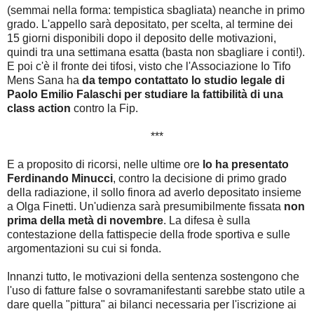
(semmai nella forma: tempistica sbagliata) neanche in primo
grado. L'appello sarà depositato, per scelta, al termine dei
15 giorni disponibili dopo il deposito delle motivazioni,
quindi tra una settimana esatta (basta non sbagliare i conti!).
E poi c'è il fronte dei tifosi, visto che l'Associazione Io Tifo
Mens Sana ha
da tempo contattato lo studio legale di
Paolo Emilio Falaschi per studiare la fattibilità di una
class action
contro la Fip.
***
E a proposito di ricorsi, nelle ultime ore
lo ha presentato
Ferdinando Minucci
, contro la decisione di primo grado
della radiazione, il sollo finora ad averlo depositato insieme
a Olga Finetti. Un'udienza sarà presumibilmente fissata
non
prima della metà di novembre
. La difesa è sulla
contestazione della fattispecie della frode sportiva e sulle
argomentazioni su cui si fonda.
Innanzi tutto, le motivazioni della sentenza sostengono che
l'uso di fatture false o sovramanifestanti sarebbe stato utile a
dare quella "pittura" ai bilanci necessaria per l'iscrizione ai