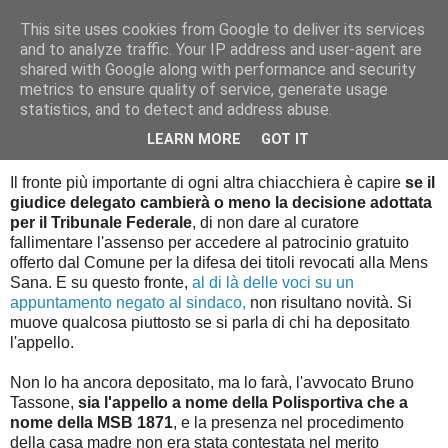
This site uses cookies from Google to deliver its services
Palla al cerchio
and to analyze traffic. Your IP address and user-agent are
shared with Google along with performance and security
metrics to ensure quality of service, generate usage
statistics, and to detect and address abuse.
mercoledì 26 ottobre 2016
Il deposito dell'appello
LEARN MORE
GOT IT
Il fronte più importante di ogni altra chiacchiera è capire
se il
giudice delegato cambierà o meno la decisione adottata
per il Tribunale Federale
, di non dare al curatore
fallimentare l'assenso per accedere al patrocinio gratuito
offerto dal Comune per la difesa dei titoli revocati alla Mens
Sana. E su questo fronte,
al di là delle voci su un
appuntamento negato al sindaco,
non risultano novità. Si
muove qualcosa piuttosto se si parla di chi ha depositato
l'appello.
Non lo ha ancora depositato, ma lo farà, l'avvocato Bruno
Tassone,
sia l'appello a nome della Polisportiva che a
nome della MSB 1871
, e la presenza nel procedimento
della casa madre non era stata contestata nel merito