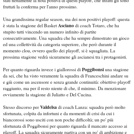
stati nettamente la nota postiva di questi playoff, che infatti gli sono
fruttati la conferma per l'anno prossimo.
Una grandissima regular season, ma dei non positivi playoff: questa
Asciano
è stata la stagione del Basket
di coach Totaro, che ha
stupito tutti vincendo un numero infinito di partite
consecutivamente. Una squadra che ha sempre dimostrato un gioco
ed una collettività da categoria superiore, che però durante il
momento clou, ovvero quello dei playoff, si è squagliata. La
prossima stagione vedrà sicuramene gli ascianesi tra i protagonisti.
Poggibonsi
Per quanto riguarda invece i giallorossi di
una stagione
da sei, che ha visto veramente la squadra di Franceschini andare su
e giù come un ascensore e senza grande continuità: obiettivo playoff
raggiunto, ma per il resto niente di che, il minimo. Da menzionare
ovviamente la stagione di Juliatto e Del Cucina.
Valdelsa
Stesso discorso per
di coach Lanza: squadra però molto
sfortunata, colpita da infortuni e da momenti di crisi da cui i
biancorossi sono usciti con non poche difficoltà; un po' più
sfortunata di Poggibonsi per quanto riguarda il mancato accesso ai
playoff. La squadra sicuramente partiva con un po' di ambizione e