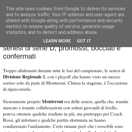
This site uses cookies from Google to deliver its services
Palla al cerchio
and to analyze traffic. Your IP address and user-agent are
shared with Google along with performance and security
metrics to ensure quality of service, generate usage
statistics, and to detect and address abuse.
giovedì 12 giugno 2025
A Tutta D! I giudizi di fine anno delle
LEARN MORE
GOT IT
senesi di serie D, promossi, bocciati e
confermati
Troppo altalenanti durante tutte le fasi del campionato, le senesi di
Divisione Regionale 1
, con i playoff che hanno visto un mezzo
sorriso solo da parte di Monteroni. Chiusa la stagione, è l'occasione
di ripercorrerla.
Monteroni
Sicuramente proprio
era delle senesi, quella che, tramite
mercato e tramite collaborazioni con settori giovanili di livello,
poteva ottenere qualche risultato in più, ma purtroppo per Coach
Rossi, gli infortuni e qualche partita sfortunata ne hanno
condizionato l'andamento. Certo rimane però che i rossoblù sono