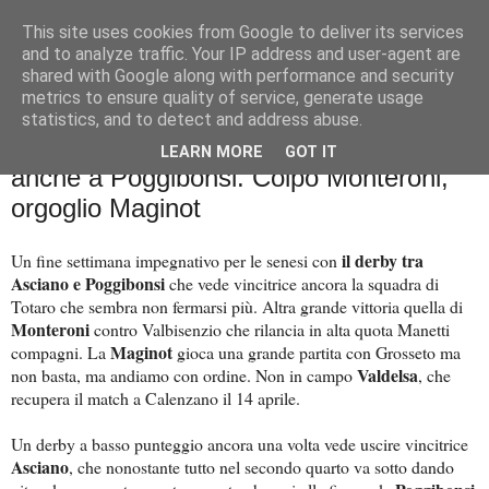
This site uses cookies from Google to deliver its services
Palla al cerchio
and to analyze traffic. Your IP address and user-agent are
shared with Google along with performance and security
metrics to ensure quality of service, generate usage
statistics, and to detect and address abuse.
mercoledì 26 marzo 2025
A tutta D! Asciano inarrestabile, colpo
LEARN MORE
GOT IT
anche a Poggibonsi. Colpo Monteroni,
orgoglio Maginot
il derby tra
Un fine settimana impegnativo per le senesi con
Asciano e Poggibonsi
che vede vincitrice ancora la squadra di
Totaro che sembra non fermarsi più. Altra grande vittoria quella di
Monteroni
contro Valbisenzio che rilancia in alta quota Manetti
Maginot
compagni. La
gioca una grande partita con Grosseto ma
Valdelsa
non basta, ma andiamo con ordine. Non in campo
, che
recupera il match a Calenzano il 14 aprile.
Un derby a basso punteggio ancora una volta vede uscire vincitrice
Asciano
, che nonostante tutto nel secondo quarto va sotto dando