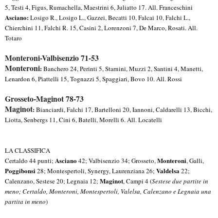
5, Testi 4, Figus, Rumachella, Maestrini 6, Juliatto 17. All. Franceschini
Asciano:
Losigo R., Losigo L., Gazzei, Becatti 10, Falcai 10, Falchi L.,
Chierchini 11, Falchi R. 15, Casini 2, Lorenzoni 7, De Marco, Rosati. All.
Totaro
Monteroni-Valbisenzio 71-53
Monteroni
:
Banchero 24, Perinti 5, Starnini, Muzzi 2, Santini 4, Manetti,
Lenardon 6, Piattelli 15, Tognazzi 5, Spaggiari, Bovo 10. All. Rossi
Grosseto-Maginot 78-73
Maginot
:
Bianciardi, Falchi 17, Bartelloni 20, Iannoni, Caldarelli 13, Bicchi,
Liotta, Senbergs 11, Cini 6, Batelli, Morelli 6. All. Locatelli
LA CLASSIFICA
Asciano
Monteroni
Certaldo 44 punti;
42; Valbisenzio 34; Grosseto,
, Galli,
Poggibonsi
Valdelsa
28; Montespertoli, Synergy, Laurenziana 26;
22;
Maginot
Calenzano, Sestese 20; Legnaia 12;
, Campi 4 (
Sestese due partite in
meno; Certaldo, Monteroni, Montespertoli, Valelsa, Calenzano e Legnaia una
partita in meno
)