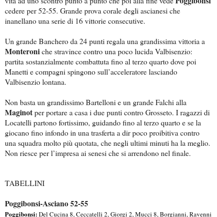
Poggibonsi
vita ad uno scontro punto a punto che poi alla fine vede
cedere per 52-55. Grande prova corale degli ascianesi che
inanellano una serie di 16 vittorie consecutive.
Un grande Banchero da 24 punti regala una grandissima vittoria a
Monteroni
che stravince contro una poco lucida Valbisenzio:
partita sostanzialmente combattuta fino al terzo quarto dove poi
Manetti e compagni spingono sull’acceleratore lasciando
Valbisenzio lontana.
Non basta un grandissimo Bartelloni e un grande Falchi alla
Maginot
per portare a casa i due punti contro Grosseto. I ragazzi di
Locatelli partono fortissimo, guidando fino al terzo quarto e se la
giocano fino infondo in una trasferta a dir poco proibitiva contro
una squadra molto più quotata, che negli ultimi minuti ha la meglio.
Non riesce per l’impresa ai senesi che si arrendono nel finale.
TABELLINI
Poggibonsi-Asciano 52-55
Poggibonsi:
Del Cucina 8, Ceccatelli 2, Giorgi 2, Mucci 8, Borgianni, Ravenni