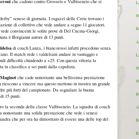
eroni
che cadono contro Grosseto e Valbisenzio che si
L
M
derby” senese di giornata. I ragazzi delle Crete trovano i
azione di collettivo che vede andare a segno 11 giocatori.
B
vede convincenti le solite prove di Del Cucina-Giorgi,
rnata è Borgianni autore di 13 punti.
A
ldelsa
di coach Lanza, i biancorossi infatti procedono senza
ano. Il match vede i valdelsani andare in vantaggio e
L
ndi difficoltà chiudendo a +25. Con questa vittoria la
a in classifica a sei punti dalla capolista.
M
Maginot
che cade nonostante una bellissima prestazione
M
on riescono a vincere ma questo mettono in mostra un grande
dre più forti del campionato. Da segnalare la buona
B
di 15 punti.
ro la seconda della classe Valbisenzio. La squadra di coach
A
a nonostante una solida prestazione che vede i senesi
adra che per ora ha dimostrato di essere una delle top del
B
R