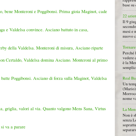
rapprese
base su 
lpo, bene Monteroni e Poggibonsi. Prima gioia Maginot, cade
22 azie
Il 9 giu
secondo
ga e Valdelsa convince. Asciano battuto in casa,
mesi e 
nuovo ca
Tornare 
erby della Valdelsa. Monteroni di misura, Asciano riparte
Perché 
vedere 
con Certaldo, Valdelsa domina Asciano. Monteroni al primo
è la Men
semplice
i batte Poggibonsi. Asciano di forza sulla Maginot, Valdelsa
Real Ba
Un tempo
(Mario) 
Morrocc
nome va 
, griglia, valori al via. Quanto valgono Mens Sana, Virtus
La Mens
Non è s
senza L
soprattu
 si va a parare
separars