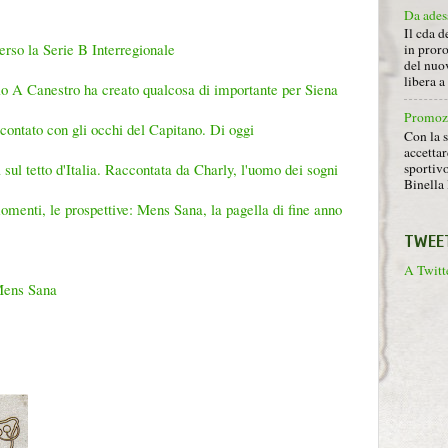
Da ades
Il cda d
rso la Serie B Interregionale
in proro
del nuov
libera 
lio A Canestro ha creato qualcosa di importante per Siena
Promoz
ccontato con gli occhi del Capitano. Di oggi
Con la s
accettar
sportiv
sul tetto d'Italia. Raccontata da Charly, l'uomo dei sogni
Binella 
momenti, le prospettive: Mens Sana, la pagella di fine anno
TWEE
A Twitte
 Mens Sana