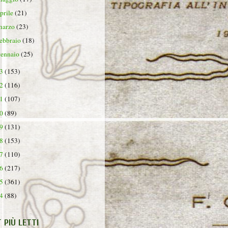
aprile
(21)
marzo
(23)
febbraio
(18)
gennaio
(25)
23
(153)
22
(116)
21
(107)
20
(89)
19
(131)
18
(153)
17
(110)
16
(217)
15
(361)
14
(88)
T PIÙ LETTI