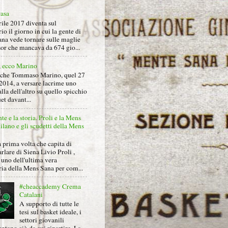
rasa
rile 2017 diventa sul
io il giorno in cui la gente di
na vede tornare sulle maglie
sor che mancava da 674 gio...
, ecco Marino
nche Tommaso Marino, quel 27
2014, a versare lacrime uno
alla dell'altro su quello spicchio
et davant...
nte e la storia. Proli e la Mens
lano e gli scudetti della Mens
 prima volta che capita di
arlare di Siena Livio Proli ,
uno dell'ultima vera
ria della Mens Sana per com...
#cheaccademy Crema
Catalani
A supporto di tutte le
tesi sul basket ideale, i
settori giovanili