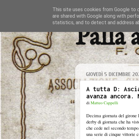
This site uses cookies from Google to de
are shared with Google along with perfo
statistics, and to detect and address a
Palla 
GIOVEDÌ 5 DICEMBRE 20
A tutta D: Asci
avanza ancora. 
di
Matteo Cappelli
Decima giornata del girone B
derby di giornata che ha vist
che cede nel secondo tempo.
una serie di cinque vittorie c