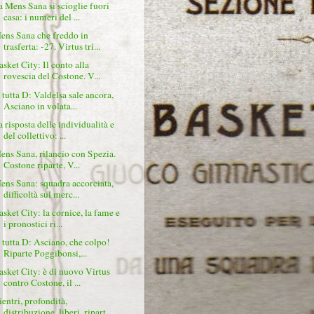
a Mens Sana si scioglie fuori
casa: i numeri del ...
ens Sana che freddo in
trasferta: -27. Virtus tri...
asket City: Il conto alla
rovescia del Costone. V...
 tutta D: Valdelsa sale ancora,
Asciano in volata...
a risposta delle individualità e
del collettivo: ...
ens Sana, rilancio con Spezia.
Costone riparte, V...
ens Sana: squadra accorciata,
difficoltà sul merc...
asket City: la cornice, la fame e
i pronostici ri...
 tutta D: Asciano, che colpo!
Riparte Poggibonsi,...
asket City: è di nuovo Virtus
contro Costone, il ...
ientri, profondità,
distribuzione, liberi, ripart...