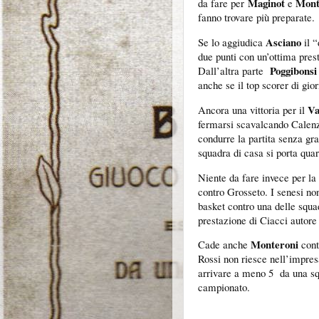
Maginot
Mont
da fare per
e
fanno trovare più preparate.
Asciano
Se lo aggiudica
il “
due punti con un’ottima prest
Poggibonsi
Dall’altra parte
anche se il top scorer di gio
Va
Ancora una vittoria per il
fermarsi scavalcando Calenz
condurre la partita senza gra
squadra di casa si porta quart
Niente da fare invece per la
contro Grosseto. I senesi n
basket contro una delle squa
prestazione di Ciacci autore 
Monteroni
Cade anche
cont
Rossi non riesce nell’impres
arrivare a meno 5 da una squ
campionato.