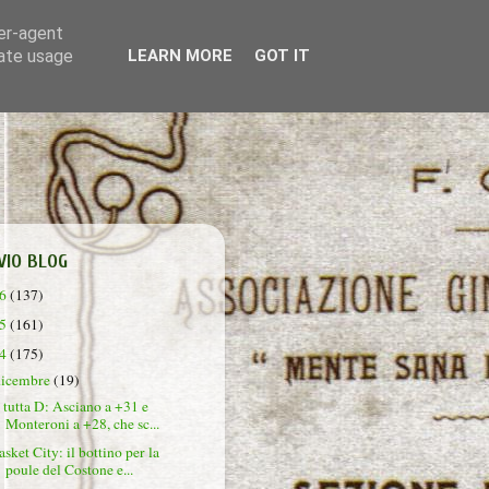
ser-agent
rate usage
LEARN MORE
GOT IT
VIO BLOG
26
(137)
25
(161)
24
(175)
dicembre
(19)
 tutta D: Asciano a +31 e
Monteroni a +28, che sc...
asket City: il bottino per la
poule del Costone e...