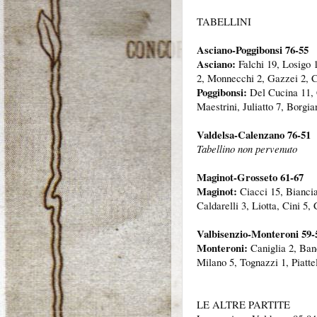
TABELLINI
Asciano-Poggibonsi 76-55
Asciano:
Falchi 19, Losigo 1
2, Monnecchi 2, Gazzei 2, Ch
Poggibonsi:
Del Cucina 11, C
Maestrini, Juliatto 7, Borgi
Valdelsa
-Calenzano 76-51
Tabellino non pervenuto
Maginot
-Grosseto 61-67
Maginot:
Ciacci 15, Biancia
Caldarelli 3, Liotta, Cini 5, 
Valbisenzio-
Monteroni
59-
Monteroni:
Caniglia 2, Banc
Milano 5, Tognazzi 1, Piattel
LE ALTRE PARTITE