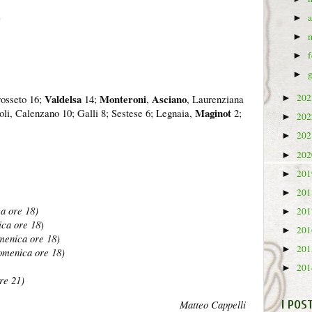
1
►
►
►
►
20
Valdelsa
Monteroni
Asciano
rosseto 16;
14;
,
, Laurenziana
►
Maginot
li, Calenzano 10; Galli 8; Sestese 6; Legnaia,
2;
20
►
20
►
20
►
20
►
20
►
a ore 18)
20
►
ca ore 18
)
20
►
enica ore 18)
20
►
menica ore 18)
20
►
re 21)
I POS
Matteo Cappelli