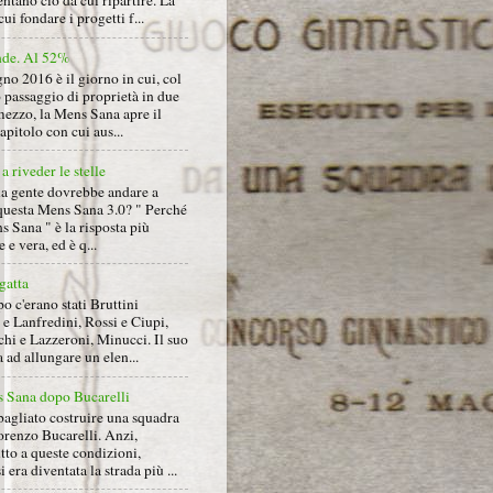
ntano ciò da cui ripartire. La
cui fondare i progetti f...
nde. Al 52%
gno 2016 è il giorno in cui, col
 passaggio di proprietà in due
mezzo, la Mens Sana apre il
pitolo con cui aus...
a riveder le stelle
la gente dovrebbe andare a
questa Mens Sana 3.0? " Perché
s Sana " è la risposta più
 e vera, ed è q...
gatta
 c'erano stati Bruttini
e Lanfredini, Rossi e Ciupi,
hi e Lazzeroni, Minucci. Il suo
ad allungare un elen...
 Sana dopo Bucarelli
bagliato costruire una squadra
orenzo Bucarelli. Anzi,
tto a queste condizioni,
i era diventata la strada più ...