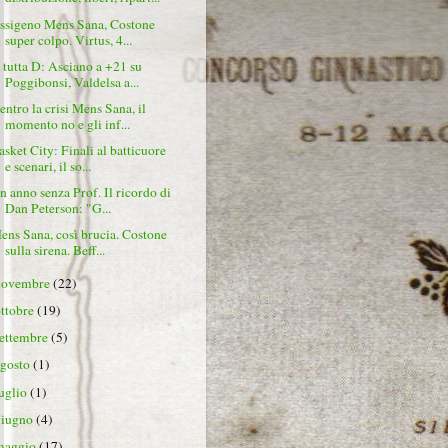
ssigeno Mens Sana, Costone
super colpo. Virtus, 4...
 tutta D: Asciano a +21 su
Poggibonsi, Valdelsa a...
entro la crisi Mens Sana, il
momento no e gli inf...
asket City: Finali al batticuore
e scenari, il so...
n anno senza Prof. Il ricordo di
Dan Peterson: "G...
ens Sana, così brucia. Costone
sulla sirena. Beff...
novembre
(22)
ottobre
(19)
settembre
(5)
agosto
(1)
luglio
(1)
giugno
(4)
maggio
(17)