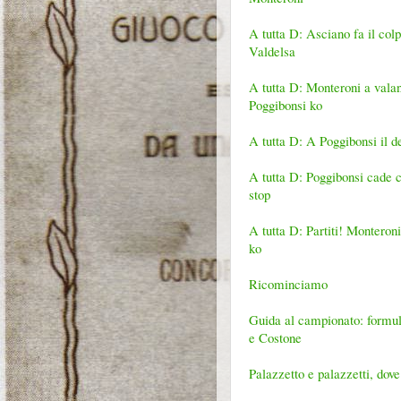
A tutta D: Asciano fa il co
Valdelsa
A tutta D: Monteroni a valan
Poggibonsi ko
A tutta D: A Poggibonsi il d
A tutta D: Poggibonsi cade 
stop
A tutta D: Partiti! Monteron
ko
Ricominciamo
Guida al campionato: formula
e Costone
Palazzetto e palazzetti, dove