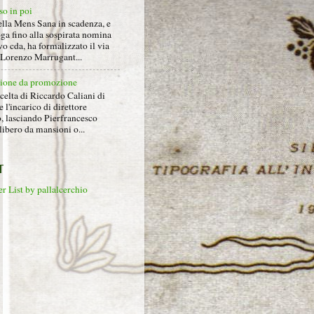
so in poi
ella Mens Sana in scadenza, e
ga fino alla sospirata nomina
o cda, ha formalizzato il via
a Lorenzo Marrugant...
ione da promozione
celta di Riccardo Caliani di
e l'incarico di direttore
o, lasciando Pierfrancesco
libero da mansioni o...
T
r List by pallalcerchio