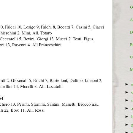
O
A
0, Falcai 10, Losigo 9, Falchi 8, Becatti 7, Casini 5, Ciacci
D
ierchini 2, Mini, All. Totaro
eccatelli 5, Rovini, Giorgi 13, Mucci 2, Testi, Figus,
anni 13, Ravenni 4. All.Franceschini
B
U
M
rdi 2, Giovenali 5, Falchi 7, Bartelloni, Delfino, Iannoni 2,
►
Chellini 14, Morelli 8. All. Locatelli
►
54
►
hero 13, Perinti, Starnini, Santini, Manetti, Brocco n.e.,
►
li 22, Bovo 11. All. Rossi
►
►
►