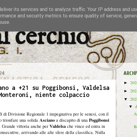
liver its services and to analyze traffic. Your IP address and u
rmance and security metrics to ensure quality of service, gene
buse.
al cerchio
24
ARCHI
20
►
ano a +21 su Poggibonsi, Valdelsa
20
►
Monteroni, niente colpaccio
20
▼
▼
 di Divisione Regionale 1 impegnativa per le senesi, con il
A
Asciano
Poggibonsi
o trionfare una solida
a discapito di una
Valdelsa
 Grande vittoria anche per
che vince ed entra in
B
onsecutive, arrivando alle alte sfere della classifica. Nulla