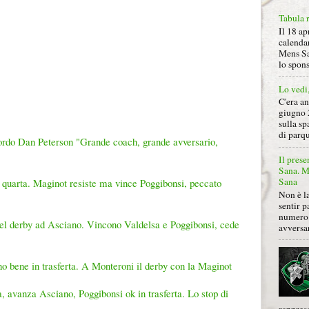
Tabula 
Il 18 ap
calendar
Mens Sa
lo spon
Lo vedi
C'era a
giugno 
sulla sp
di parqu
icordo Dan Peterson "Grande coach, grande avversario,
Il prese
Sana. Mi
Sana
 quarta. Maginot resiste ma vince Poggibonsi, peccato
Non è la
sentir p
numero 
nel derby ad Asciano. Vincono Valdelsa e Poggibonsi, cede
avversa
o bene in trasferta. A Monteroni il derby con la Maginot
 avanza Asciano, Poggibonsi ok in trasferta. Lo stop di