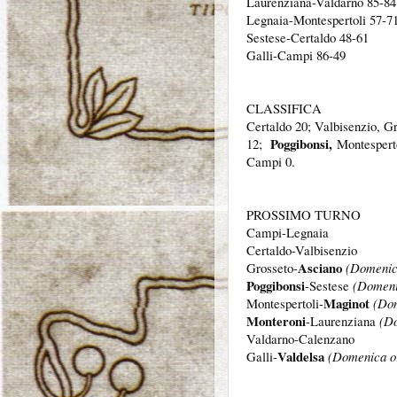
Laurenziana-Valdarno 85-84
Legnaia-Montespertoli 57-7
Sestese-Certaldo 48-61
Galli-Campi 86-49
CLASSIFICA
Certaldo 20; Valbisenzio, G
Poggibonsi,
12;
Montesperto
Campi 0.
PROSSIMO TURNO
Campi-Legnaia
Certaldo-Valbisenzio
Asciano
Grosseto-
(Domenic
Poggibonsi
-Sestese
(Domeni
Maginot
Montespertoli-
(Dom
Monteroni
-Laurenziana
(Do
Valdarno-Calenzano
Valdelsa
Galli-
(Domenica o