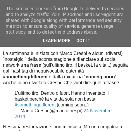
This site uses cookies from Google to deliver its services
Palla al cerchio
and to analyze traffic. Your IP address and user-agent are
shared with Google along with performance and security
metrics to ensure quality of service, generate usage
statistics, and to detect and address abuse.
martedì 25 novembre 2014
Segnare sul calendario
LEARN MORE
GOT IT
La settimana è iniziata con Marco Crespi e alcuni (diversi)
"nostalgici" della scorsa stagione a rilanciare sui social
network
una frase
(sull'ultimo tiro, il basket, la vita...) seguita
dall'hashtag di inequivocabile paternità
#somethingdifferent
e dalla minaccia "
coming soon
".
Anche io ho ritwittato Crespi. Che vuol dire quella frase?
L’ultimo tiro. Dentro o fuori. Hanno inventato il
basket perché la vita da sola non basta.
#somethingdifferent
(coming soon..)
— Marco Crespi (@marcocrespi)
24 Novembre
2014
Nessuna restaurazione, non mi risulta. Ma una rimpatriata