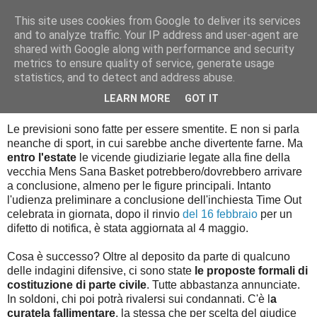
This site uses cookies from Google to deliver its services
Palla al cerchio
and to analyze traffic. Your IP address and user-agent are
shared with Google along with performance and security
metrics to ensure quality of service, generate usage
statistics, and to detect and address abuse.
giovedì 6 aprile 2017
L'udienza preliminare
LEARN MORE
GOT IT
Le previsioni sono fatte per essere smentite. E non si parla
neanche di sport, in cui sarebbe anche divertente farne. Ma
entro l'estate
le vicende giudiziarie legate alla fine della
vecchia Mens Sana Basket potrebbero/dovrebbero arrivare
a conclusione, almeno per le figure principali. Intanto
l'udienza preliminare a conclusione dell'inchiesta Time Out
celebrata in giornata, dopo il rinvio
del 16 febbraio
per un
difetto di notifica, è stata aggiornata al 4 maggio.
Cosa è successo? Oltre al deposito da parte di qualcuno
delle indagini difensive, ci sono state
le proposte formali di
costituzione di parte civile
. Tutte abbastanza annunciate.
In soldoni, chi poi potrà rivalersi sui condannati. C'è l
a
curatela fallimentare
, la stessa che per scelta del giudice