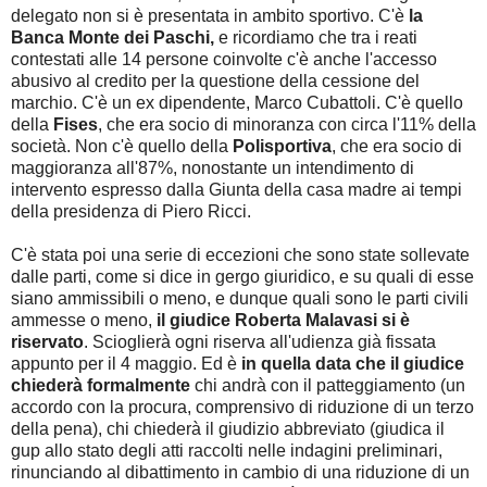
delegato non si è presentata in ambito sportivo. C'è
la
Banca Monte dei Paschi,
e ricordiamo che tra i reati
contestati alle 14 persone coinvolte c'è anche l'accesso
abusivo al credito per la questione della cessione del
marchio. C'è un ex dipendente, Marco Cubattoli. C'è quello
della
Fises
, che era socio di minoranza con circa l'11% della
società. Non c'è quello della
Polisportiva
, che era socio di
maggioranza all'87%, nonostante un intendimento di
intervento espresso dalla Giunta della casa madre ai tempi
della presidenza di Piero Ricci.
C'è stata poi una serie di eccezioni che sono state sollevate
dalle parti, come si dice in gergo giuridico, e su quali di esse
siano ammissibili o meno, e dunque quali sono le parti civili
ammesse o meno,
il giudice Roberta Malavasi si è
riservato
. Scioglierà ogni riserva all'udienza già fissata
appunto per il 4 maggio. Ed è
in quella data che il giudice
chiederà formalmente
chi andrà con il patteggiamento (un
accordo con la procura, comprensivo di riduzione di un terzo
della pena), chi chiederà il giudizio abbreviato (giudica il
gup allo stato degli atti raccolti nelle indagini preliminari,
rinunciando al dibattimento in cambio di una riduzione di un