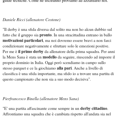
guide tecniche. Come ne usciranno proviamo ad azzardarlo noi.
Daniele Ricci (allenatore Costone)
"Il derby è una sfida diversa dal solito ma non ho alcun dubbio sul
pronto
fatto che il gruppo sia
. In una stracittadina entrano in ballo
motivazioni particolari
, ma noi dovremo essere bravi a non farci
condizionare negativamente e sfruttare solo le emozioni positive.
il primo derby
Per me è
da allenatore della prima squadra. Per anni
modello
la Mens Sana è stata un
da seguire, riuscendo ad imporre il
proprio dominio in Italia. Oggi però scendiamo in campo sullo
alla pari
stesso parquet e ce la giochiamo
. Anche a livello di
classifica è una sfida importante, ma sfido io a trovare una partita di
questo campionato che non sia a suo modo decisiva".
Pierfrancesco Binella (allenatore Mens Sana)
derby cittadino
"E' una partita affascinante come sempre in un
.
Affrontiamo una squadra che è cambiata rispetto all'andata sia nel