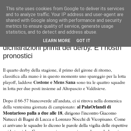
This site uses cookies from Google to deliver its services
Palla al cerchio
and to analyze traffic. Your IP address and user-agent are
shared with Google along with performance and security
metrics to ensure quality of service, generate usage
statistics, and to detect and address abuse.
sabato 18 febbraio 2023
Verso Costone-Mens Sana: le
LEARN MORE
GOT IT
dichiarazioni prima del derby. E i nostri
pronostici
Il quarto derby della stagione, il primo del girone di ritorno,
classifica alla mano è in questo momento uno spareggio per la lotta
Costone e Mens Sana
playoff, laddove
sono tra le quattro squadre
in lotta per due posti insieme ad Altopascio e Valdisieve.
Dopo il 66-57 biancoverde all'andata, ci si ritrova nella domenica
a
l PalaOrlandi di
della ventesima giornata di campionato:
Montarioso palla a due alle 18
, dirigono l'incontro Giacomo
Natucci di Bagni di Lucca e Lorenzo Nocchi di Vicopisano. Come
ci arrivano le squadre lo dicono le parole della vigilia delle rispettive