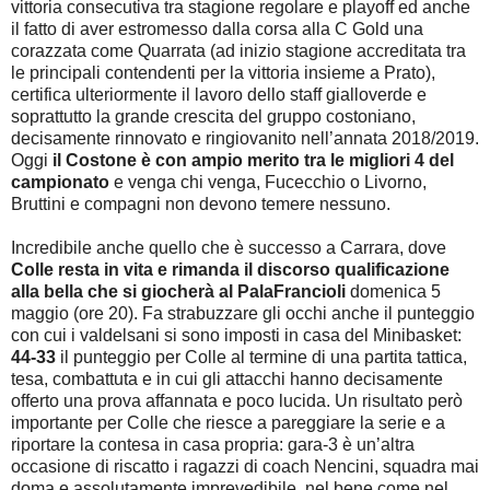
vittoria consecutiva tra stagione regolare e playoff ed anche
il fatto di aver estromesso dalla corsa alla C Gold una
corazzata come Quarrata (ad inizio stagione accreditata tra
le principali contendenti per la vittoria insieme a Prato),
certifica ulteriormente il lavoro dello staff gialloverde e
soprattutto la grande crescita del gruppo costoniano,
decisamente rinnovato e ringiovanito nell’annata 2018/2019.
Oggi
il Costone è con ampio merito tra le migliori 4 del
campionato
e venga chi venga, Fucecchio o Livorno,
Bruttini e compagni non devono temere nessuno.
Incredibile anche quello che è successo a Carrara, dove
Colle resta in vita e rimanda il discorso qualificazione
alla bella che si giocherà al PalaFrancioli
domenica 5
maggio (ore 20). Fa strabuzzare gli occhi anche il punteggio
con cui i valdelsani si sono imposti in casa del Minibasket:
44-33
il punteggio per Colle al termine di una partita tattica,
tesa, combattuta e in cui gli attacchi hanno decisamente
offerto una prova affannata e poco lucida. Un risultato però
importante per Colle che riesce a pareggiare la serie e a
riportare la contesa in casa propria: gara-3 è un’altra
occasione di riscatto i ragazzi di coach Nencini, squadra mai
doma e assolutamente imprevedibile, nel bene come nel