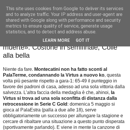
This site uses cookies from Google to deliver its services
Palla al cerchio
and to analyze traffic. Your IP address and user-agent are
shared with Google along with performance and security
metrics to ensure quality of service, generate usage
statistics, and to detect and address abuse.
giovedì 2 maggio 2019
Basket City: Virtus, a Siena «o victoria o
LEARN MORE
GOT IT
muerte». Costone in semifinale, Colle
alla bella
Niente da fare.
Montecatini non ha fatto sconti al
PalaTerme, condannando la Virtus a nuovo ko
, questa
volta più pesante rispetto a gara-1: 65-49 il punteggio in
favore dei padroni di casa, adesso ad una sola vittoria dalla
salvezza. L’altra faccia della medaglia è che, ahinoi,
la
Virtus si trova ad una sola sconfitta di distanza dalla
retrocessione in Serie C Gold
: domenica 5 maggio si
gioca al PalaEstra (palla a due alle 18), serve
obbligatoriamente un successo per allungare la stagione e
cercare di ribaltare una situazione a questo punto disperata
(sportivamente parlando). E viene in mente la canzone di