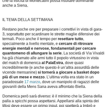
che la fisicità di Montecatini possa risultare dominante
anche a Siena.
IL TEMA DELLA SETTIMANA
Restano poche ore per preparare i correttivi in vista di gara-
3, soprattutto per scardinare le strette maglie difensive dei
termali. Poco anche il tempo per
resettare tutto
,
specialmente a livello mentale, e
cercare di ritrovare
energie mentali e nervose, fondamentali per cercare
quantomeno di allungare la serie
. La società di Via Vivaldi
ha già chiamato alle armi tutto il popolo virtussino in vista
del match di domenica
al PalaEstra
, dove quasi
incredibilmente (e anche questo è un’altra assurdità delle
vicende mensanine)
si tornerà a giocare a basket dopo
più di un mese e mezzo
. L’ultima volta era stato in un
paradossale
17 marzo
, dove un manipolo di ragazzi delle
giovanili della Mens Sana aveva affrontato Biella.
Domenica però sarà diverso: è il minimo che la Siena della
palla a spicchi possa aspettarsi. Appellarsi alla spinta dei
tifosi deve essere un primo input, poi spetterà a Imbrò e