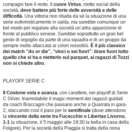
compagni fare il resto. Il
cuore Virtus
, motto social della
società,
deve battere più forte delle avversità e delle
difficoltà
. Una vittoria non ribalta da sé la situazione di una
serie eufemisticamente in salita, ma sarebbe comunque un
bel modo per regalare alla società un’altra apparizione di
fronte al pubblico senese. Sarebbe soprattutto un gran bel
gesto di orgoglio da parte di una squadra e di un gruppo da
sempre molto attaccata ai colori rossoblù.
È il più classico
dei match “do or die”, “vinci o sei fuori”: tirare fuori tutto
quello che si ha e metterlo sul parquet, ai ragazzi di Tozzi
non si chiede altro
.
PLAYOFF SERIE C
Il Costone vola e avanza
, con carattere, nei playoff di Serie
C Silver. Inarrestabile il magic-moment dei ragazzi guidati
da coach Braccagni che passano anche a Quarrata in gara-
2, staccando così il pass per le
semifinale
(dove attendono
la
vincente della serie tra Fucecchio e Libertas Livorno,
1-1
la situazione, il 5 maggio alle 19:30 la bella in casa della
Folgore). Per la società della Piaggia si tratta della nona