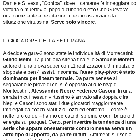
Daniele Silvestri, “Cohiba”, dove il cantante fa inneggiare «o
victoria o muerte» al popolo cubano dietro Che Guevara:
una come tante altre citazioni che circostanziano la
situazione virtussina.
Serve solo vincere
.
IL GIOCATORE DELLA SETTIMANA
A decidere gara-2 sono state le individualità di Montecatini:
Guido Meini
, 17 punti alla sirena finale, e
Samuele Moretti
,
autore di una prova super con 11 realizzazioni, 9 rimbalzi, 5
stoppate e ben 4 assist. Insomma,
l’asse play-pivot è stato
dominante per il team termale
. Da parte senese si
segnalano le prove di chi si è opposto ai due mvp di
Montecatini:
Alessandro Nepi e Federico Casoni
. In una
serata in cui nessun virtussino è arrivato alla doppia cifra,
Nepi e Casoni sono stati i due giocatori maggiormente
impiegati da coach Maurizio Tozzi ed entrambi – come è
nelle loro corde – hanno cercato di spremere ogni briciolo di
energia sul parquet. Certo,
per invertire la tendenza di una
serie che appare onestamente compromessa serve un
altro tipo di apporto, da parte di tutti
. Altrimenti si rischia