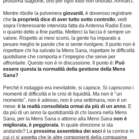
prossima stagione, uno per ogni lodo non onorato. Arrivarci.
Mentre ribolle la polveriera
giovanili
, è doveroso registrare
che
la proprietà dice di aver tutto sotto controllo
, vedi
sopra l'interessante intervista fatta da Antenna Radio Esse,
o quanto detto a fine partita. Metterci la faccia è sempre un
valore. Rispetto ai mesi scorsi, la gente ha imparato a
pesare meglio le parole che si sente rivolgere. Il punto non è
rispettare chi ha salvato la Mens Sana, rispettare le difficoltà
quotidiane che comporta e l’impegno che serve per
affrontarle. Questo non è in discussione. Il punto è:
Può
essere questa la normalità della gestione della Mens
Sana?
Perché il rodaggio era inevitabile, si capisce. Si capiscono i
momenti di difficoltà e le crisi di liquidità. Ma non è "un
momento", non è adesso, non è una settimana, non è un
mese:
è la realtà consolidata ormai da più di un anno
. E
da più di un anno la quotidianità di chi lavora nella Mens
Sana, per la Mens Sana o attorno alla Mens Sana
non è
migliorata, è peggiorata
. In quale direzione si sta
andando? La
prossima assemblea dei soci
è la cornice in
cui ci si aspetta che le altre componenti della compagine