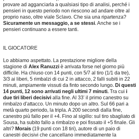
provare ad agganciarla a qualsiasi tipo di analisi, perché i
pensieri in questo periodo non riescono ad andare oltre al
proprio naso, oltre viale Sclavo. Che sia una ripartenza?
Sicuramente un messaggio, a se stessi
. Anche se i
pensieri continuano a essere tanti.
IL GIOCATORE
Lo abbiamo aspettato. La prestazione migliore della
stagione di
Alex Ranuzzi
è arrivata forse nel giorno più
difficile. Ha chiuso con 14 punti, con 5/7 al tiro (1/1 da tre),
3/3 ai liberi, 5 rimbalzi di cui 2 in attacco, 2 falli subiti in 22
minuti, ampiamente vissuti da finto secondo lungo.
Di questi
14 punti, 12 sono arrivati negli ultimi 7 minuti.
Tra cui
i
due tiri liberi decisivi
alla fine. Al 33' il primo canestro su
rimbalzo d'attacco. Un minuto dopo un altro. Sul 66 pari a
metà quarto periodo, la tripla. A 200 secondi dalla fine,
canestro più fallo per il +4. Fino al sigillo: sul tiro sbagliato di
Sousa, ha subito fallo a rimbalzo e poi fissato il +5 finale. Gli
altri?
Morais
(19 punti con 18 tiri), autore di un paio di
canestri decisivi che cancellano immediatamente la