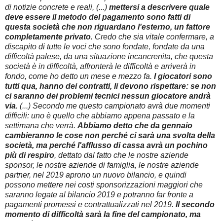
di notizie concrete e reali, (...)
mettersi a descrivere quale
deve essere il metodo del pagamento sono fatti di
questa società che non riguardano l'esterno, un fattore
completamente privato
. Credo che sia vitale confermare, a
discapito di tutte le voci che sono fondate, fondate da una
difficoltà palese, da una situazione incancrenita, che questa
società è in difficoltà, affronterà le difficoltà e arriverà in
fondo, come ho detto un mese e mezzo fa.
I giocatori sono
tutti qua, hanno dei contratti, li devono rispettare: se non
ci saranno dei problemi tecnici nessun giocatore andrà
via.
(...) Secondo me questo campionato avrà due momenti
difficili: uno è quello che abbiamo appena passato e la
settimana che verrà.
Abbiamo detto che da gennaio
cambieranno le cose non perché ci sarà una svolta della
società, ma perché l'afflusso di cassa avrà un pochino
più di respiro
, dettato dal fatto che le nostre aziende
sponsor, le nostre aziende di famiglia, le nostre aziende
partner, nel 2019 aprono un nuovo bilancio, e quindi
possono mettere nei costi sponsorizzazioni maggiori che
saranno legate al bilancio 2019 e potranno far fronte a
pagamenti promessi e contrattualizzati nel 2019.
Il secondo
momento di difficoltà sarà la fine del campionato, ma