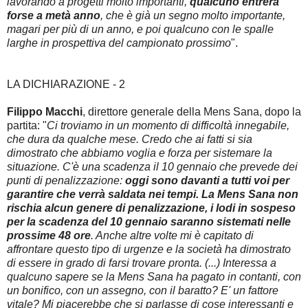
lavorando a progetti molto importanti,
qualcuno entrerà
forse a metà anno
, che è già un segno molto importante,
magari per più di un anno, e poi qualcuno con le spalle
larghe in prospettiva del campionato prossimo
".
LA DICHIARAZIONE - 2
Filippo Macchi
, direttore generale della Mens Sana, dopo la
partita: "
Ci troviamo in un momento di difficoltà innegabile,
che dura da qualche mese. Credo che ai fatti si sia
dimostrato che abbiamo voglia e forza per sistemare la
situazione. C'è una scadenza il 10 gennaio che prevede dei
punti di penalizzazione:
oggi sono davanti a tutti voi per
garantire che verrà saldata nei tempi. La Mens Sana non
rischia alcun genere di penalizzazione, i lodi in sospeso
per la scadenza del 10 gennaio saranno sistemati nelle
prossime 48 ore
. Anche altre volte mi è capitato di
affrontare questo tipo di urgenze e la società ha dimostrato
di essere in grado di farsi trovare pronta. (...) Interessa a
qualcuno sapere se la Mens Sana ha pagato in contanti, con
un bonifico, con un assegno, con il baratto? E' un fattore
vitale? Mi piacerebbe che si parlasse di cose interessanti e