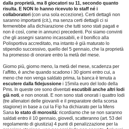
dalla proprietà, ma 8 giocatori su 11, secondo quanto
risulta. E NON lo hanno ricevuto lo staff né i
collaboratori
(con una sola eccezione). Certi dettagli non
saranno importanti (cit.), ma senza certi dettagli ci si
fermerebbe alla dichiarazione che tutti sono stati pagati e
non è così, come in annunci precedenti. Poi siamo convinti
che gli assegni saranno incassabili, e il bonifico alla
Polisportiva accreditato, ma intanto è già maturato lo
stipendio successivo, quello del 5 gennaio, che la proprietà
ha promesso di onorare entro la metà del mese.
Giorno più, giorno meno, la metà del mese, scadenza per
l'affitto, è anche quando scadono i 30 giorni entro cui, a
meno che non venga saldato prima, la banca è tenuta a
escutere dalla fidejussione
i 15mila euro del lodo della
Pms. In queste ore sono diventati
escutibili anche altri lodi
già noti
, e non onorati. E non sono stati onorati i quattro lodi
(tre allenatori delle giovanili e il preparatore della scorsa
stagione) in base a cui la Fip ha dichiarato per la Mens
Sana
lo stato di morosità
: ricordiamo che se non saranno
saldati entro il 10 gennaio, giovedì, scatteranno (art. 53 del
regolamento di giustizia) 4 punti di penalizzazione per la