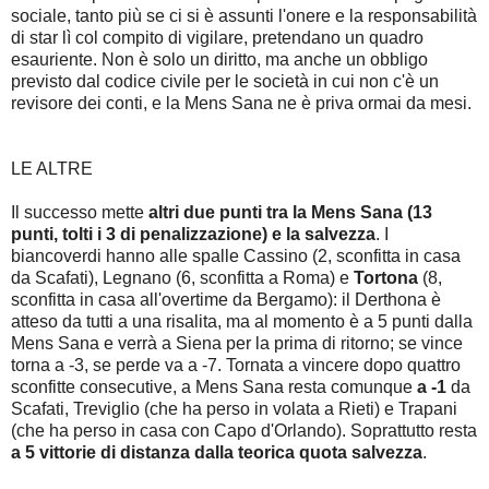
sociale, tanto più se ci si è assunti l'onere e la responsabilità
di star lì col compito di vigilare, pretendano un quadro
esauriente. Non è solo un diritto, ma anche un obbligo
previsto dal codice civile per le società in cui non c'è un
revisore dei conti, e la Mens Sana ne è priva ormai da mesi.
LE ALTRE
Il successo mette
altri due punti tra la Mens Sana (13
punti, tolti i 3 di penalizzazione) e la salvezza
. I
biancoverdi hanno alle spalle Cassino (2, sconfitta in casa
da Scafati), Legnano (6, sconfitta a Roma) e
Tortona
(8,
sconfitta in casa all'overtime da Bergamo): il Derthona è
atteso da tutti a una risalita, ma al momento è a 5 punti dalla
Mens Sana e verrà a Siena per la prima di ritorno; se vince
torna a -3, se perde va a -7. Tornata a vincere dopo quattro
sconfitte consecutive, a Mens Sana resta comunque
a -1
da
Scafati, Treviglio (che ha perso in volata a Rieti) e Trapani
(che ha perso in casa con Capo d'Orlando). Soprattutto resta
a 5 vittorie di distanza dalla teorica quota salvezza
.