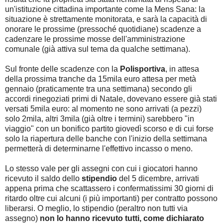
un'istituzione cittadina importante come la Mens Sana: la
situazione è strettamente monitorata, e sarà la capacità di
onorare le prossime (pressoché quotidiane) scadenze a
cadenzare le prossime mosse dell'amministrazione
comunale (già attiva sul tema da qualche settimana).
Sul fronte delle scadenze con la
Polisportiva
, in attesa
della prossima tranche da 15mila euro attesa per metà
gennaio (praticamente tra una settimana) secondo gli
accordi rinegoziati primi di Natale, dovevano essere già stati
versati 5mila euro: al momento ne sono arrivati (a pezzi)
solo 2mila, altri 3mila (già oltre i termini) sarebbero "in
viaggio" con un bonifico partito giovedì scorso e di cui forse
solo la riapertura delle banche con l'inizio della settimana
permetterà di determinarne l'effettivo incasso o meno.
Lo stesso vale per gli assegni con cui i giocatori hanno
ricevuto il saldo dello
stipendio
del 5 dicembre, arrivati
appena prima che scattassero i confermatissimi 30 giorni di
ritardo oltre cui alcuni (i più importanti) per contratto possono
liberarsi. O meglio, lo stipendio (peraltro non tutti via
assegno)
non lo hanno ricevuto tutti, come dichiarato