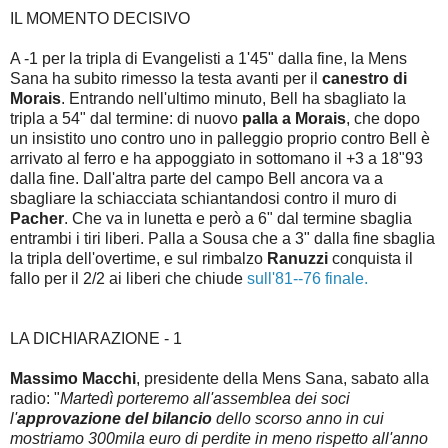
IL MOMENTO DECISIVO
A -1 per la tripla di Evangelisti a 1'45" dalla fine, la Mens
Sana ha subito rimesso la testa avanti per il
canestro di
Morais
. Entrando nell'ultimo minuto, Bell ha sbagliato la
tripla a 54" dal termine: di nuovo
palla a Morais
, che dopo
un insistito uno contro uno in palleggio proprio contro Bell è
arrivato al ferro e ha appoggiato in sottomano il +3 a 18"93
dalla fine. Dall'altra parte del campo Bell ancora va a
sbagliare la schiacciata schiantandosi contro il muro di
Pacher
. Che va in lunetta e però a 6" dal termine sbaglia
entrambi i tiri liberi. Palla a Sousa che a 3" dalla fine sbaglia
la tripla dell'overtime, e sul rimbalzo
Ranuzzi
conquista il
fallo per il 2/2 ai liberi che chiude
sull'81--76 finale.
LA DICHIARAZIONE - 1
Massimo Macchi
, presidente della Mens Sana, sabato alla
radio: "
Martedì porteremo all'assemblea dei soci
l'
approvazione del bilancio
dello scorso anno in cui
mostriamo 300mila euro di perdite in meno rispetto all'anno