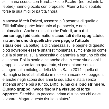
settimana scorsa con Eurobasket, e
Pacher
(nonostante la
febbre) hanno giocato con proposito.
Marino
ha disputato
forse la sua miglior partita finora.
Mancava
Mitch Poletti
, assenza più pesante di quella di
Zilli dall'altra parte: infortunio al polpaccio, e non
diplomatico. Anche se risulta che
Poletti, uno dei
personaggi più carismatici e ascoltati dello spogliatoio,
sia anche uno di quelli che vive peggio l'attuale
situazione
. La battaglia di chiarezza sulle pagine di questo
blog dovrebbe essere una testimonianza sufficiente su come
qui la si pensa, sulla necessità di garantire a ognuno ciò che
gli spetta. Poi la storia dice anche che in certe situazioni i
gruppi di lavoro fanno quadrato, si cementano: senza
attingere alla mitologia della Mens Sana 2014, quella di
Ramagli si trovò sballottata in mezzo a incertezze peggiori,
e anche negli scorsi due anni la squadra è stata senza
stipendi anche più a lungo. Difficile, ma
ci si può stringere.
Questo gruppo invece finora ha vissuto di forze
opposte.
Sarebbe un peccato, prima di tutto per chi deve
lavorare. Magari questo risultato aiuterà.