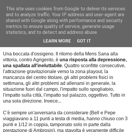
This site uses cookies from Google to deliver its services
Palla al cerchio
and to analyze traffic. Your IP address and user-agent are
shared with Google along with performance and security
metrics to ensure quality of service, generate usage
statistics, and to detect and address abuse.
domenica 6 gennaio 2019
Aggrapparsi
LEARN MORE
GOT IT
Una boccata d'ossigeno. Il ritorno della Mens Sana alla
vittoria, contro Agrigento, è
una risposta alla depressione,
una spallata all'ineluttabile
. Quattro sconfitte consecutive,
l'attrazione gravitazionale verso la zona playout, la
mancanza del centro titolare, gli altri problemi fisici in
settimana, gli altri problemi ad allenarsi in generale, la
situazione fuori dal campo, l'impatto sullo spogliatoio,
l'impatto sulla città, l'impatto sul palazzo, oggettivo. Tutto in
una sola direzione. Invece...
C'è sempre un'avversaria da considerare (Bell e Pepe
viaggiavano a 11 punti a testa di media, hanno chiuso con 3
punti e 1/12 in coppia, tamponato solo in parte dalla
prestazione di Ambrosin), ma stavolta è veramente difficile