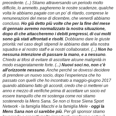
precedente. (...) Stiamo attraversando un periodo molto
difficile, lo ammetto. pagheremo le nostre scadenze, qualche
volta le abbiamo pagate con un po' di ritardo, comprese le
remunerazioni del mese di dicembre, che venerdì abbiamo
concluso.
Ho già detto più volte che per la fine del mese
di gennaio avremo normalizzato la nostra situazione,
dopo di che attaccheremo i debiti pregressi, di cui molti
sono già stati affrontati e risolti
. Dobbiamo dare le giuste
priorità: nel caso degli stipendi le abbiamo date alla nostra
squadra e al nostro staff e ai nostri collaboratori. (...)
Non ho
nessuna intenzione di passare la mano, e a nessuno
.
Chiedo ai tifosi di evitare di ascoltare alcune malignità in
modo esageratamente forte. (...)
Nuovi soci no, non c'è
all'orizzonte nessuno
. Anche perché se dovessi decidere
di prendere un nuovo socio, dopo l'esperienza che ho
passato con quelli che ho incontrato a maggio-giugno 2017
quando abbiamo fatto gli accordi, credo che ci metterei un
anno e mezzo di verifiche prima di accettare un socio ed
essere tranquillo che mi sostenga come noi stiamo
sostenendo la Mens Sana. Se non ci fosse Siena Sport
Network - la famiglia Macchi e la famiglia Mele -
oggi la
Mens Sana non ci sarebbe più
. Per gli sponsor stiamo