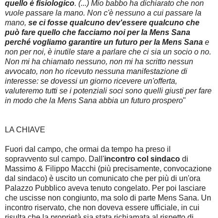
quello è fisiologico
. (...) Mio babbo ha dichiarato che non
vuole passare la mano. Non c'è nessuno a cui passare la
mano,
se ci fosse qualcuno dev'essere qualcuno che
può fare quello che facciamo noi per la Mens Sana
perché vogliamo garantire un futuro per la Mens Sana
e
non per noi, è inutile stare a parlare che ci sia un socio o no.
Non mi ha chiamato nessuno, non mi ha scritto nessun
avvocato, non ho ricevuto nessuna manifestazione di
interesse: se dovessi un giorno ricevere un'offerta,
valuteremo tutti se i potenziali soci sono quelli giusti per fare
in modo che la Mens Sana abbia un futuro prospero
"
LA CHIAVE
Fuori dal campo, che ormai da tempo ha preso il
sopravvento sul campo. Dall'
incontro col sindaco
di
Massimo & Filippo Macchi (più precisamente, convocazione
dal sindaco) è uscito un comunicato che per più di un'ora
Palazzo Pubblico aveva tenuto congelato. Per poi lasciare
che uscisse non congiunto, ma solo di parte Mens Sana. Un
incontro riservato, che non doveva essere ufficiale, in cui
risulta che la proprietà sia stata richiamata al rispetto di