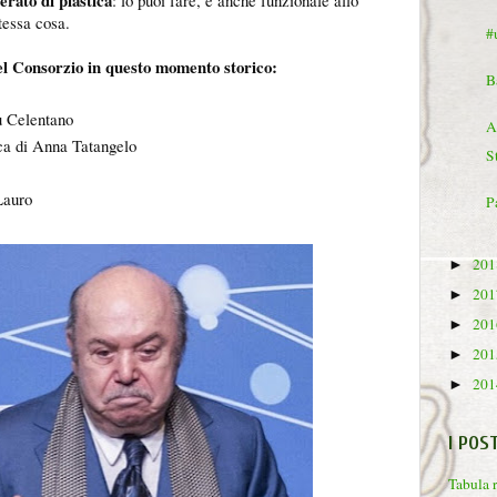
erato di plastica
: lo puoi fare, è anche funzionale allo
tessa cosa.
#
del Consorzio in questo momento storico:
B
u Celentano
A
ica di Anna Tatangelo
S
Lauro
P
20
►
20
►
20
►
20
►
20
►
I POS
Tabula 