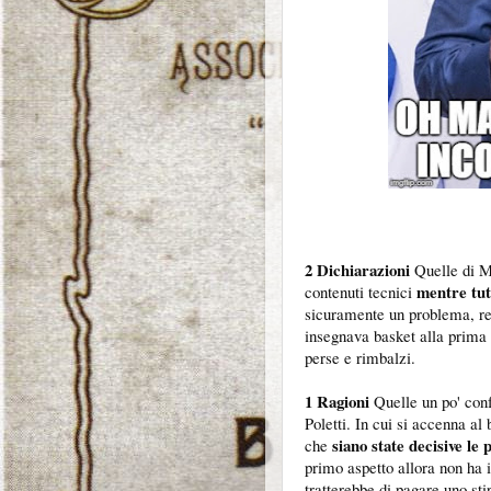
2 Dichiarazioni
Quelle di Mo
mentre tut
contenuti tecnici
sicuramente un problema, re
insegnava basket alla prima 
perse e rimbalzi.
1 Ragioni
Quelle un po' conf
Poletti. In cui si accenna al
siano state decisive le 
che
primo aspetto allora non ha 
tratterebbe di pagare uno sti