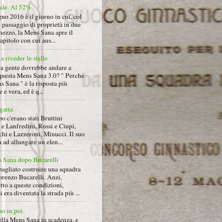
nde. Al 52%
gno 2016 è il giorno in cui, col
 passaggio di proprietà in due
mezzo, la Mens Sana apre il
pitolo con cui aus...
a riveder le stelle
la gente dovrebbe andare a
questa Mens Sana 3.0? " Perché
s Sana " è la risposta più
 e vera, ed è q...
gatta
 c'erano stati Bruttini
e Lanfredini, Rossi e Ciupi,
hi e Lazzeroni, Minucci. Il suo
ad allungare un elen...
 Sana dopo Bucarelli
bagliato costruire una squadra
orenzo Bucarelli. Anzi,
tto a queste condizioni,
i era diventata la strada più ...
so in poi
ella Mens Sana in scadenza, e