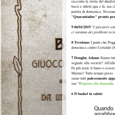
racconta la storia del dualis
bassi e difetti qua e là, ma 
partita di domenica. Nessuno
"Quarantadue" pronto per 
9
06/01/2019
"
I giocatori son
ci saranno dei problemi tecn
8 Trentuno
I punti che Poggi
domenica contro Certaldo (
7 Douglas Adams
Siamo tutt
segnale alla società? All'al
Fa più male il fumo o essere 
Marino? Tutto tempo perso. La
palesemente app
siano tutti
sua "
Risposta alla domanda f
6 Il basket in salute