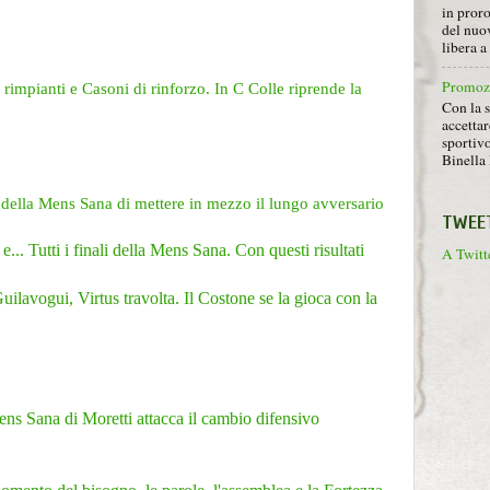
in proro
del nuov
libera 
Promoz
 rimpianti e Casoni di rinforzo. In C Colle riprende la
Con la s
accettar
sportiv
Binella 
della Mens Sana di mettere in mezzo il lungo avversario
TWEE
e... Tutti i finali della Mens Sana. Con questi risultati
A Twitte
uilavogui, Virtus travolta. Il Costone se la gioca con la
s Sana di Moretti attacca il cambio difensivo