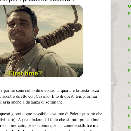
Q
P
St
P
B
A
P
St
 partite sono nell'ordine contro la quarta e la sesta forza
B
o scontro diretto con Cassino. E io di questi tempi ormai
l'aria
anche a distanza di settimane.
L
questi giorni come possibile sostituto di Poletti (a patto che
P
utivi però). A prescindere dal fatto che si tratti probabilmente
sostituire un
bero sul mercato, penso comunque sia come
P