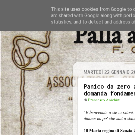
This site uses cookies from Google to de
are shared with Google along with perfo
statistics, and to detect and address a
Palla 
MARTEDÌ 22 GENNAIO 2
Panico da zero 
domanda fondame
di
Francesco Anichini
"
E benvenute a ste cessioni, 
dimme un po' che stai a sbl
10 Maria regina di Scozia