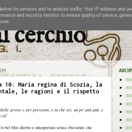
liver its services and to analyze traffic. Your IP address and u
rmance and security metrics to ensure quality of service, gene
buse.
al cerchio
019
ARCHI
20
►
a 10: Maria regina di Scozia, la
20
►
ntale, le ragioni e il rispetto
20
►
20
►
belle grosse e per pressioni, e tu che sei, un po' gnà gnà, e
20
►
occà
"
20
►
Un bel film diretto e interpretato senza sbavature che
20
►