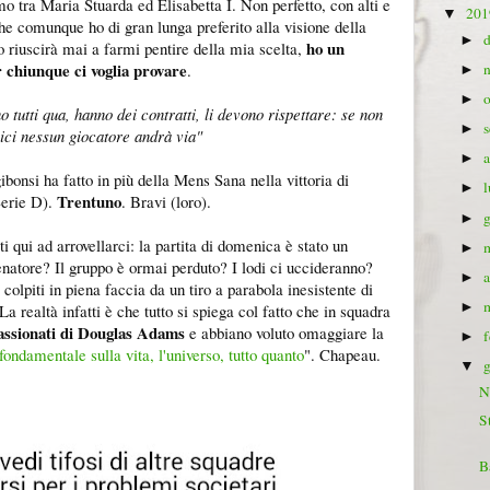
mo tra Maria Stuarda ed Elisabetta I. Non perfetto, con alti e
20
▼
che comunque ho di gran lunga preferito alla visione della
►
ho un
 riuscirà mai a farmi pentire della mia scelta,
chiunque ci voglia provare
.
►
►
o tutti qua, hanno dei contratti, li devono rispettare: se non
►
ici nessun giocatore andrà via"
►
bonsi ha fatto in più della Mens Sana nella vittoria di
►
Trentuno
Serie D).
. Bravi (loro).
►
i qui ad arrovellarci: la partita di domenica è stato un
►
lenatore? Il gruppo è ormai perduto? I lodi ci uccideranno?
►
colpiti in piena faccia da un tiro a parabola inesistente di
►
 realtà infatti è che tutto si spiega col fatto che in squadra
assionati di Douglas Adams
e abbiano voluto omaggiare la
►
ondamentale sulla vita, l'universo, tutto quanto
". Chapeau.
▼
N
S
B