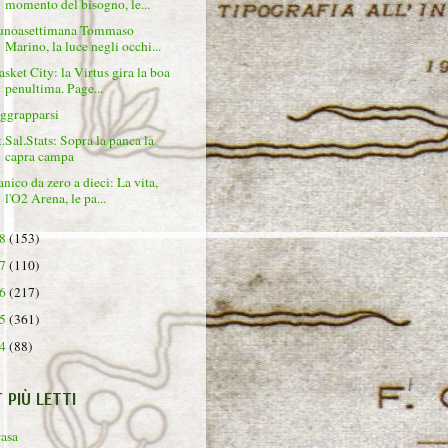
momento del bisogno, le...
unoasettimana Tommaso
Marino, la luce negli occhi...
asket City: la Virtus gira la boa
penultima. Page...
ggrapparsi
t.Sal.Stats: Sopra la panca la
capra campa
anico da zero a dieci: La vita,
l'O2 Arena, le pa...
18
(153)
17
(110)
16
(217)
15
(361)
14
(88)
T PIÙ LETTI
rasa