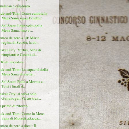
ualcosa è cambiato
ick-and-Tom: Come cambia la
Mens Sana senza Poletti?
.Sal.Stats: I due volti della
Mens Sana, fino a ...
anico da zero a 10: Maria
regina di Scozia, la do...
asket City: Virtus, Alba di
rimpianti e Casoni di...
 Rieti inviolate
ick-and-Tom: La capacità della
Mens Sana di mette...
.Sal.Stats: Palla a Morais e...
Tutti i finali d...
asket City: si salva solo
Guilavogui, Virtus trav...
a prima di ritorno
ick-and-Tom: Come la Mens
Sana di Moretti attacca...
anico da zero a dieci: Il