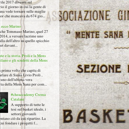
rile 2017 diventa sul
io il giorno in cui la gente di
na vede tornare sulle maglie
sor che mancava da 674 gio...
, ecco Marino
nche Tommaso Marino, quel 27
2014, a versare lacrime uno
alla dell'altro su quello spicchio
et davant...
nte e la storia. Proli e la Mens
lano e gli scudetti della Mens
 prima volta che capita di
arlare di Siena Livio Proli ,
uno dell'ultima vera
ria della Mens Sana per com...
#cheaccademy Crema
Catalani
A supporto di tutte le
tesi sul basket ideale, i
settori giovanili
ntano ciò da cui ripartire. La
cui fondare i progetti f...