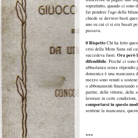
soprattutto, quando ci sono 
far pendere l'ago della bilan
chiede se davvero basti ques
uno su cui ci si era basati p
passava.
0 Rispetto
Chi ha letto ques
crisi della Mens Sana sul ca
Ora però l
succedeva fuori.
difendibile
. Perché ci sono t
abbastanza senza stipendio p
domenica è una mancanza di r
mezzo sono venuti a sostener
o abbonamenti finanziando sq
partite, delle vittorie, delle
lavorare in certe condizioni
comportarsi in questo mod
sentirne la mancanza, quest
***