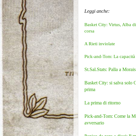
Leggi anche:
Basket City: Virtus, Alba di
corsa
A Rieti inviolate
Pick-and-Tom: La capacità 
St.Sal.Stats: Palla a Morais 
Basket City: si salva solo G
prima
La prima di ritorno
Pick-and-Tom: Come la Men
avversario