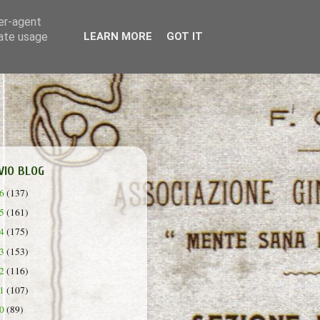
ser-agent
rate usage
LEARN MORE
GOT IT
VIO BLOG
26
(137)
25
(161)
24
(175)
23
(153)
22
(116)
21
(107)
20
(89)