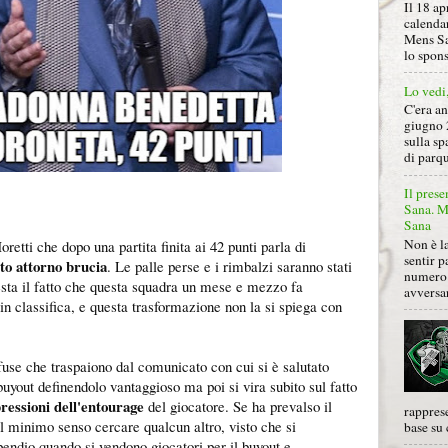
Il 18 ap
calendar
Mens Sa
lo spon
Lo vedi
C'era a
giugno 
sulla sp
di parqu
Il prese
Sana. Mi
Sana
Non è la
retti che dopo una partita finita ai 42 punti parla di
sentir p
to attorno brucia
. Le palle perse e i rimbalzi saranno stati
numero 
sta il fatto che questa squadra un mese e mezzo fa
avversa
in classifica, e questa trasformazione non la si spiega con
use che traspaiono dal comunicato con cui si è salutato
 buyout definendolo vantaggioso ma poi si vira subito sul fatto
pressioni dell'entourage
del giocatore. Se ha prevalso il
rapprese
il minimo senso cercare qualcun altro, visto che si
base su 
pendio quando si vendono giocatori per il buyout e,