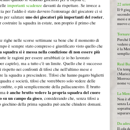
22 azie
delle
importanti scadenze
davanti da rispettare. Se invece a
Il 9 giu
cia per l'addio è stato davvero l'entourage del giocatore ci si
secondo
uno dei giocatori più importanti del roster
to per salutare
,
mesi e 
er costruire la squadra in estate, non proprio il primo che
nuovo ca
Tornare 
Perché 
te righe nelle scorse settimane sa bene che il momento di
vedere 
mpo è sempre stato compreso e giustificato visto quello che
è la Men
a squadra si è messa nella condizione di non essere più
semplice
utte le ragioni per essere arrabbiati (e io ho lavorato
er capirlo), ma a tutto c'è un limite. Quello che è successo
Real Ba
ispetto nei confronti di tifosi che nell'ultimo mese e
Un tempo
(Mario) 
e la squadra a prescindere. Tifosi che hanno pagato biglietti
Morrocc
uadra e società, tifosi che vorrebbero solo vedere delle
nome va 
 sconfitte, o più semplicemente della pallacanestro. È brutto
è anche brutto vedere la propria squadra del cuore
, ma
La Mens
o su un campo da gioco
, considerando che, senza tifosi a
Non è s
o giochino della prima squadra può anche chiudere domani.
senza L
soprattu
separars
Da ades
Il cda d