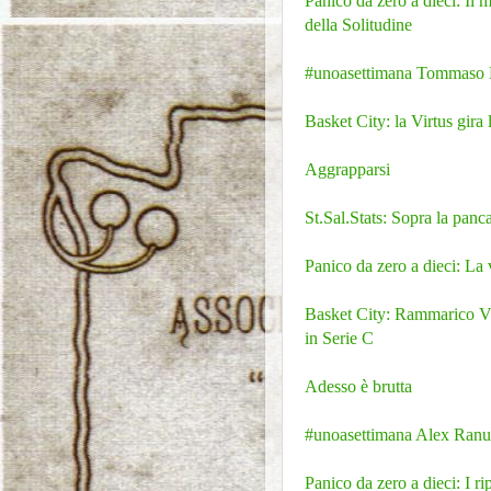
Panico da zero a dieci: Il 
della Solitudine
#unoasettimana Tommaso Mar
Basket City: la Virtus gira
Aggrapparsi
St.Sal.Stats: Sopra la panc
Panico da zero a dieci: La 
Basket City: Rammarico Vir
in Serie C
Adesso è brutta
#unoasettimana Alex Ranuzz
Panico da zero a dieci: I ri