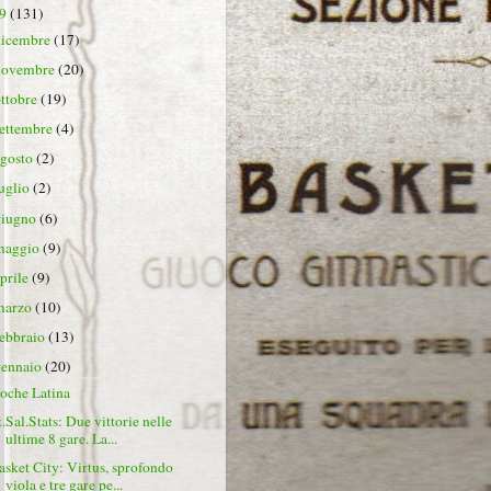
19
(131)
dicembre
(17)
novembre
(20)
ottobre
(19)
settembre
(4)
agosto
(2)
luglio
(2)
giugno
(6)
maggio
(9)
aprile
(9)
marzo
(10)
febbraio
(13)
gennaio
(20)
oche Latina
t.Sal.Stats: Due vittorie nelle
ultime 8 gare. La...
asket City: Virtus, sprofondo
viola e tre gare pe...