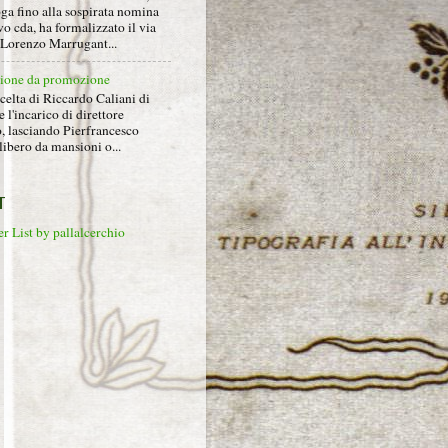
ga fino alla sospirata nomina
o cda, ha formalizzato il via
a Lorenzo Marrugant...
ione da promozione
celta di Riccardo Caliani di
e l'incarico di direttore
o, lasciando Pierfrancesco
libero da mansioni o...
T
r List by pallalcerchio