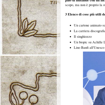
paio di mutande con un inc
scopo, ma non è proprio la s
3 Elenco di cose più utili 
Un cartone animato s
La carriera discograf
Il singhiozzo
Un biopic su Achille 
Lino Banfi all'Unesco