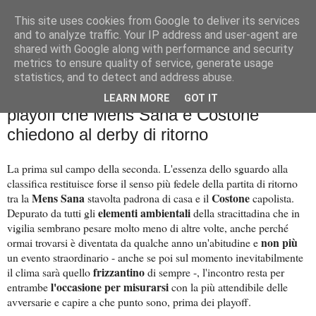
This site uses cookies from Google to deliver its services
Palla al cerchio
and to analyze traffic. Your IP address and user-agent are
shared with Google along with performance and security
metrics to ensure quality of service, generate usage
statistics, and to detect and address abuse.
sabato 6 aprile 2024
Così in campo: Le risposte in chiave
LEARN MORE
GOT IT
playoff che Mens Sana e Costone
chiedono al derby di ritorno
La prima sul campo della seconda. L'essenza dello sguardo alla
classifica restituisce forse il senso più fedele della partita di ritorno
Mens Sana
Costone
tra la
stavolta padrona di casa e il
capolista.
elementi ambientali
Depurato da tutti gli
della stracittadina che in
vigilia sembrano pesare molto meno di altre volte, anche perché
non più
ormai trovarsi è diventata da qualche anno un'abitudine e
un evento straordinario - anche se poi sul momento inevitabilmente
frizzantino
il clima sarà quello
di sempre -, l'incontro resta per
l'occasione per misurarsi
entrambe
con la più attendibile delle
avversarie e capire a che punto sono, prima dei playoff.