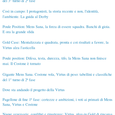
del 3° turno di 2ª fase
Così in campo: I protagonisti, la storia recente e non, l'identità,
l'ambiente. La guida al Derby
Poule Position: Mens Sana, la forza di essere squadra. Banchi di gioia.
E ora la grande sfida
Gold Case: Mentalizzata e quadrata, pronta e coi risultati a favore, la
Virtus alza l'asticella
Poule position: Difesa, testa, durezza, tifo, la Mens Sana non finisce
mai. Il Costone è tornato
Gigante Mens Sana. Costone vola, Virtus di peso: tabellini e classifiche
del 1° turno di 2ª fase
Dove sta andando il progetto della Virtus
Pagellone di fine 1
ª
fase: certezze e ambizioni, i voti ai primati di Mens
Sana, Virtus e Costone
Nuove avversarie, equilibri e ripartenze: Virtus, play-in Gold di rincorsa