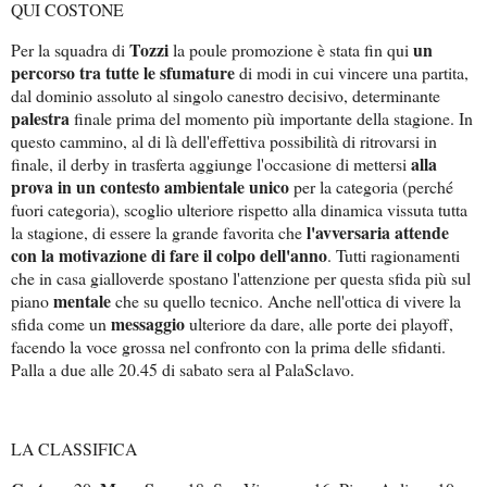
QUI COSTONE
Tozzi
un
Per la squadra di
la poule promozione è stata fin qui
percorso tra tutte le sfumature
di modi in cui vincere una partita,
dal dominio assoluto al singolo canestro decisivo, determinante
palestra
finale prima del momento più importante della stagione. In
questo cammino, al di là dell'effettiva possibilità di ritrovarsi in
alla
finale, il derby in trasferta aggiunge l'occasione di mettersi
prova in un contesto ambientale unico
per la categoria (perché
fuori categoria), scoglio ulteriore rispetto alla dinamica vissuta tutta
l'avversaria attende
la stagione, di essere la grande favorita che
con la motivazione di fare il colpo dell'anno
. Tutti ragionamenti
che in casa gialloverde spostano l'attenzione per questa sfida più sul
mentale
piano
che su quello tecnico.
Anche nell'ottica di vivere la
messaggio
sfida come un
ulteriore da dare, alle porte dei playoff,
facendo la voce grossa nel confronto con la prima delle sfidanti.
Palla a due alle 20.45 di sabato sera al PalaSclavo.
LA CLASSIFICA