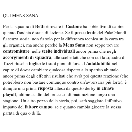
QUI MENS SANA
Betti
Costone
Per la squadra di
ritrovare il
ha l'obiettivo di capire
precedente
quanto l'andata è stata di lezione. Se il
del PalaOrlandi
fu senza storia, non fu solo per la differenza tecnica sulla carta tra
Mens Sana
gli organici, ma anche perché la
non seppe trovare
contromisure
scelte individuali
, nelle
ancor prima che negli
accorgimenti di squadra
, alle scelte tattiche con cui la squadra di
toglierle
adattabilità
Tozzi riuscì a
i suoi punti di forza. L'
nel
capire di dover cambiare qualcosa rispetto allo spartito abituale,
ancor prima degli effettivi risultati che avrà poi questa reazione (che
potrebbero non bastare comunque contro un'avversaria più forte), è
risposta
in chiave
dunque una prima
attesa da questo derby
playoff
, ultimo stadio del processo di maturazione lungo una
stagione. Un altro pezzo della storia, poi, sarà saggiare l'effettivo
fattore campo
impatto del
, se e quanto cambia giocare la stessa
partita di qua o di là.