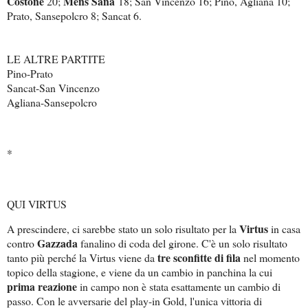
Costone
Mens Sana
20;
18; San Vincenzo 16; Pino, Agliana 10;
Prato, Sansepolcro 8; Sancat 6.
LE ALTRE PARTITE
Pino-Prato
Sancat-San Vincenzo
Agliana-Sansepolcro
*
QUI VIRTUS
Virtus
A prescindere, ci sarebbe stato un solo risultato per la
in casa
Gazzada
contro
fanalino di coda del girone. C'è un solo risultato
tre sconfitte di fila
tanto più perché la Virtus viene da
nel momento
topico della stagione, e viene da un cambio in panchina la cui
prima reazione
in campo non è stata esattamente un cambio di
passo
. Con le avversarie del play-in Gold, l'unica vittoria di