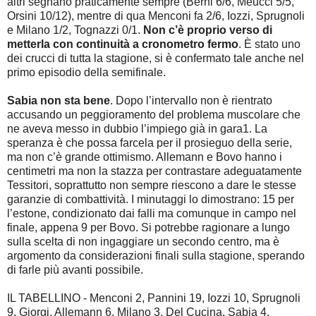
altri segnano praticamente sempre (Berni 6/6, Meucci 5/5,
Orsini 10/12), mentre di qua Menconi fa 2/6, Iozzi, Sprugnoli
e Milano 1/2, Tognazzi 0/1.
Non c’è proprio verso di
metterla con continuità a cronometro fermo
. È stato uno
dei crucci di tutta la stagione, si è confermato tale anche nel
primo episodio della semifinale.
Sabia non sta bene
. Dopo l’intervallo non è rientrato
accusando un peggioramento del problema muscolare che
ne aveva messo in dubbio l’impiego già in gara1. La
speranza è che possa farcela per il prosieguo della serie,
ma non c’è grande ottimismo. Allemann e Bovo hanno i
centimetri ma non la stazza per contrastare adeguatamente
Tessitori, soprattutto non sempre riescono a dare le stesse
garanzie di combattività. I minutaggi lo dimostrano: 15 per
l’estone, condizionato dai falli ma comunque in campo nel
finale, appena 9 per Bovo. Si potrebbe ragionare a lungo
sulla scelta di non ingaggiare un secondo centro, ma è
argomento da considerazioni finali sulla stagione, sperando
di farle più avanti possibile.
IL TABELLINO - Menconi 2, Pannini 19, Iozzi 10, Sprugnoli
9, Giorgi, Allemann 6, Milano 3, Del Cucina, Sabia 4,