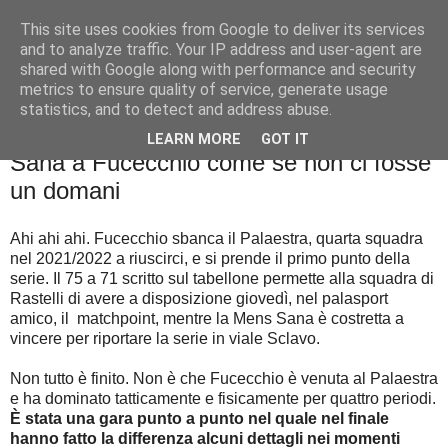
This site uses cookies from Google to deliver its services
Palla al cerchio
and to analyze traffic. Your IP address and user-agent are
shared with Google along with performance and security
metrics to ensure quality of service, generate usage
statistics, and to detect and address abuse.
lunedì 16 maggio 2022
I dettagli decisivi, in negativo: Mens
LEARN MORE
GOT IT
Sana a Fucecchio come se non ci fosse
un domani
Ahi ahi ahi. Fucecchio sbanca il Palaestra, quarta squadra
nel 2021/2022 a riuscirci, e si prende il primo punto della
serie. Il 75 a 71 scritto sul tabellone permette alla squadra di
Rastelli di avere a disposizione giovedì, nel palasport
amico, il matchpoint, mentre la Mens Sana è costretta a
vincere per riportare la serie in viale Sclavo.
Non tutto è finito. Non è che Fucecchio è venuta al Palaestra
e ha dominato tatticamente e fisicamente per quattro periodi.
È stata una gara punto a punto nel quale nel finale
hanno fatto la differenza alcuni dettagli nei momenti