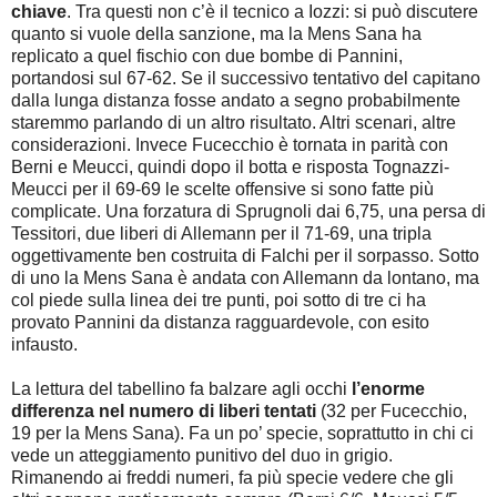
chiave
. Tra questi non c’è il tecnico a Iozzi: si può discutere
quanto si vuole della sanzione, ma la Mens Sana ha
replicato a quel fischio con due bombe di Pannini,
portandosi sul 67-62. Se il successivo tentativo del capitano
dalla lunga distanza fosse andato a segno probabilmente
staremmo parlando di un altro risultato. Altri scenari, altre
considerazioni. Invece Fucecchio è tornata in parità con
Berni e Meucci, quindi dopo il botta e risposta Tognazzi-
Meucci per il 69-69 le scelte offensive si sono fatte più
complicate. Una forzatura di Sprugnoli dai 6,75, una persa di
Tessitori, due liberi di Allemann per il 71-69, una tripla
oggettivamente ben costruita di Falchi per il sorpasso. Sotto
di uno la Mens Sana è andata con Allemann da lontano, ma
col piede sulla linea dei tre punti, poi sotto di tre ci ha
provato Pannini da distanza ragguardevole, con esito
infausto.
La lettura del tabellino fa balzare agli occhi
l’enorme
differenza nel numero di liberi tentati
(32 per Fucecchio,
19 per la Mens Sana). Fa un po’ specie, soprattutto in chi ci
vede un atteggiamento punitivo del duo in grigio.
Rimanendo ai freddi numeri, fa più specie vedere che gli