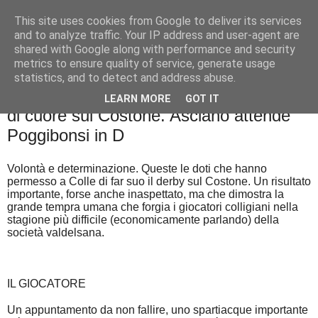
This site uses cookies from Google to deliver its services
Palla al cerchio
and to analyze traffic. Your IP address and user-agent are
shared with Google along with performance and security
metrics to ensure quality of service, generate usage
statistics, and to detect and address abuse.
mercoledì 4 dicembre 2019
Basket Land: Derby chiama derby. Colle
LEARN MORE
GOT IT
di cuore sul Costone. Asciano attende
Poggibonsi in D
Volontà e determinazione. Queste le doti che hanno
permesso a Colle di far suo il derby sul Costone. Un risultato
importante, forse anche inaspettato, ma che dimostra la
grande tempra umana che forgia i giocatori colligiani nella
stagione più difficile (economicamente parlando) della
società valdelsana.
IL GIOCATORE
Un appuntamento da non fallire, uno spartiacque importante