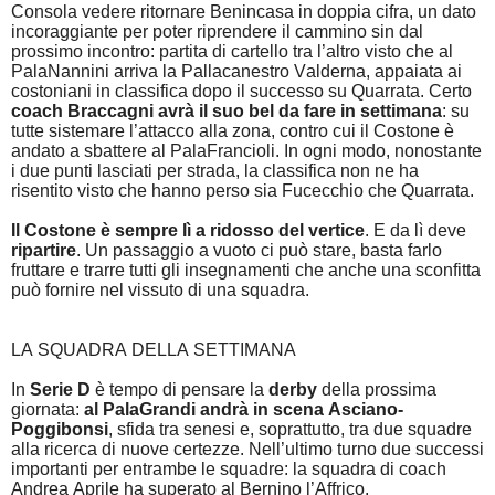
Consola vedere ritornare Benincasa in doppia cifra, un dato
incoraggiante per poter riprendere il cammino sin dal
prossimo incontro: partita di cartello tra l’altro visto che al
PalaNannini arriva la Pallacanestro Valderna, appaiata ai
costoniani in classifica dopo il successo su Quarrata. Certo
coach Braccagni avrà il suo bel da fare in settimana
: su
tutte sistemare l’attacco alla zona, contro cui il Costone è
andato a sbattere al PalaFrancioli. In ogni modo, nonostante
i due punti lasciati per strada, la classifica non ne ha
risentito visto che hanno perso sia Fucecchio che Quarrata.
Il Costone è sempre lì a ridosso del vertice
. E da lì deve
ripartire
. Un passaggio a vuoto ci può stare, basta farlo
fruttare e trarre tutti gli insegnamenti che anche una sconfitta
può fornire nel vissuto di una squadra.
LA SQUADRA DELLA SETTIMANA
In
Serie D
è tempo di pensare la
derby
della prossima
giornata:
al PalaGrandi andrà in scena Asciano-
Poggibonsi
, sfida tra senesi e, soprattutto, tra due squadre
alla ricerca di nuove certezze. Nell’ultimo turno due successi
importanti per entrambe le squadre: la squadra di coach
Andrea Aprile ha superato al Bernino l’Affrico,