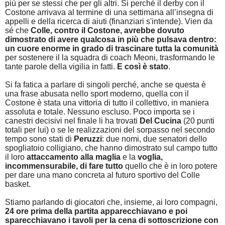
più per se stessi che per gli altri. Si perché il derby con il
Costone arrivava al termine di una settimana all’insegna di
appelli e della ricerca di aiuti (finanziari s'intende). Vien da
sé che
Colle, contro il Costone, avrebbe dovuto
dimostrato di avere qualcosa in più che pulsava dentro:
un cuore enorme
in grado di trascinare tutta la comunità
per sostenere il la squadra di coach Meoni, trasformando le
tante parole della vigilia in fatti.
E così è stato
.
Si fa fatica a parlare di singoli perché, anche se questa è
una frase abusata nello sport moderno, quella con il
Costone è stata una vittoria di tutto il collettivo, in maniera
assoluta e totale. Nessuno escluso. Poco importa se i
canestri decisivi nel finale li ha trovati
Del Cucina
(20 punti
totali per lui) o se le realizzazioni del sorpasso nel secondo
tempo sono stati di
Peruzzi
: due nomi, due senatori dello
spogliatoio colligiano, che hanno dimostrato sul campo tutto
il loro
attaccamento alla maglia
e la
voglia,
incommensurabile, di fare tutto
quello che è in loro potere
per dare una mano concreta al futuro sportivo del Colle
basket.
Stiamo parlando di giocatori che, insieme, ai loro compagni,
24 ore prima della partita apparecchiavano e poi
sparecchiavano i tavoli per la cena di sottoscrizione con