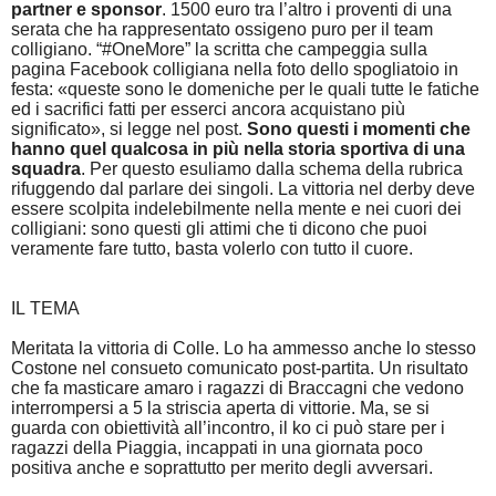
partner e sponsor
. 1500 euro tra l’altro i proventi di una
serata che ha rappresentato ossigeno puro per il team
colligiano. “#OneMore” la scritta che campeggia sulla
pagina Facebook colligiana nella foto dello spogliatoio in
festa: «queste sono le domeniche per le quali tutte le fatiche
ed i sacrifici fatti per esserci ancora acquistano più
significato», si legge nel post.
Sono questi i momenti che
hanno quel qualcosa in più nella storia sportiva di una
squadra
. Per questo esuliamo dalla schema della rubrica
rifuggendo dal parlare dei singoli. La vittoria nel derby deve
essere scolpita indelebilmente nella mente e nei cuori dei
colligiani: sono questi gli attimi che ti dicono che puoi
veramente fare tutto, basta volerlo con tutto il cuore.
IL TEMA
Meritata la vittoria di Colle. Lo ha ammesso anche lo stesso
Costone nel consueto comunicato post-partita. Un risultato
che fa masticare amaro i ragazzi di Braccagni che vedono
interrompersi a 5 la striscia aperta di vittorie. Ma, se si
guarda con obiettività all’incontro, il ko ci può stare per i
ragazzi della Piaggia, incappati in una giornata poco
positiva anche e soprattutto per merito degli avversari.