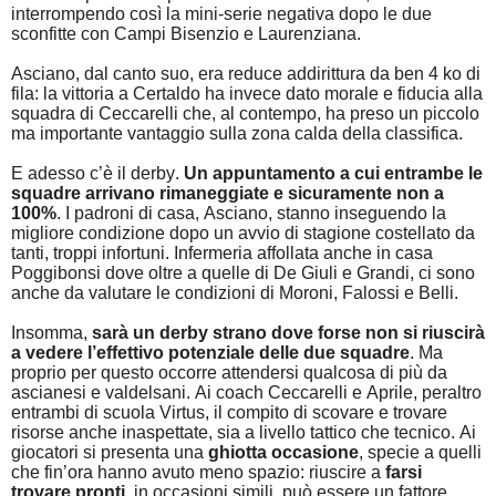
interrompendo così la mini-serie negativa dopo le due
sconfitte con Campi Bisenzio e Laurenziana.
Asciano, dal canto suo, era reduce addirittura da ben 4 ko di
fila: la vittoria a Certaldo ha invece dato morale e fiducia alla
squadra di Ceccarelli che, al contempo, ha preso un piccolo
ma importante vantaggio sulla zona calda della classifica.
E adesso c’è il derby.
Un appuntamento a cui entrambe le
squadre arrivano rimaneggiate e sicuramente non a
100%
. I padroni di casa, Asciano, stanno inseguendo la
migliore condizione dopo un avvio di stagione costellato da
tanti, troppi infortuni. Infermeria affollata anche in casa
Poggibonsi dove oltre a quelle di De Giuli e Grandi, ci sono
anche da valutare le condizioni di Moroni, Falossi e Belli.
Insomma,
sarà un derby strano dove forse non si riuscirà
a vedere l’effettivo potenziale delle due squadre
. Ma
proprio per questo occorre attendersi qualcosa di più da
ascianesi e valdelsani. Ai coach Ceccarelli e Aprile, peraltro
entrambi di scuola Virtus, il compito di scovare e trovare
risorse anche inaspettate, sia a livello tattico che tecnico. Ai
giocatori si presenta una
ghiotta occasione
, specie a quelli
che fin’ora hanno avuto meno spazio: riuscire a
farsi
trovare pronti
, in occasioni simili, può essere un fattore