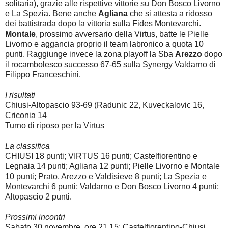
solitaria), grazie alle rispettive vittorie su Don Bosco Livorno
e La Spezia. Bene anche
Agliana
che si attesta a ridosso
dei battistrada dopo la vittoria sulla Fides Montevarchi.
Montale
, prossimo avversario della Virtus, batte le Pielle
Livorno e aggancia proprio il team labronico a quota 10
punti. Raggiunge invece la zona playoff la Sba
Arezzo
dopo
il rocambolesco successo 67-65 sulla Synergy Valdarno di
Filippo Franceschini.
I risultati
Chiusi-Altopascio 93-69 (Radunic 22, Kuveckalovic 16,
Criconia 14
Turno di riposo per la Virtus
La classifica
CHIUSI 18 punti; VIRTUS 16 punti; Castelfiorentino e
Legnaia 14 punti; Agliana 12 punti; Pielle Livorno e Montale
10 punti; Prato, Arezzo e Valdisieve 8 punti; La Spezia e
Montevarchi 6 punti; Valdarno e Don Bosco Livorno 4 punti;
Altopascio 2 punti.
Prossimi incontri
Sabato 30 novembre, ore 21.15: Castelfiorentino-Chiusi.