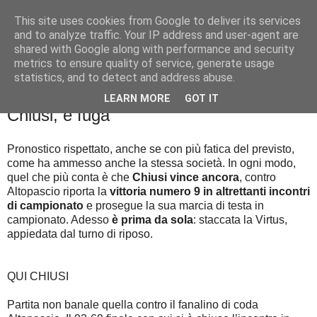
This site uses cookies from Google to deliver its services
Palla al cerchio
and to analyze traffic. Your IP address and user-agent are
shared with Google along with performance and security
metrics to ensure quality of service, generate usage
statistics, and to detect and address abuse.
lunedì 25 novembre 2019
Mai dire Gold: La nona sinfonia di
LEARN MORE
GOT IT
Chiusi, è fuga
Pronostico rispettato, anche se con più fatica del previsto,
come ha ammesso anche la stessa società. In ogni modo,
quel che più conta è che
Chiusi vince ancora
, contro
Altopascio riporta la
vittoria numero 9 in altrettanti incontri
di campionato
e prosegue la sua marcia di testa in
campionato. Adesso
è prima da sola
: staccata la Virtus,
appiedata dal turno di riposo.
QUI CHIUSI
Partita non banale quella contro il fanalino di coda