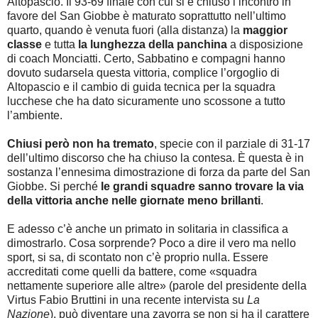
Altopascio. Il 93-69 finale con cui si è chiuso l’incontro in
favore del San Giobbe è maturato soprattutto nell’ultimo
quarto, quando è venuta fuori (alla distanza) la
maggior
classe
e tutta
la lunghezza della panchina
a disposizione
di coach Monciatti. Certo, Sabbatino e compagni hanno
dovuto sudarsela questa vittoria, complice l’orgoglio di
Altopascio e il cambio di guida tecnica per la squadra
lucchese che ha dato sicuramente uno scossone a tutto
l’ambiente.
Chiusi però non ha tremato
, specie con il parziale di 31-17
dell’ultimo discorso che ha chiuso la contesa. È questa è in
sostanza l’ennesima dimostrazione di forza da parte del San
Giobbe. Si perché
le grandi squadre sanno trovare la via
della vittoria anche nelle giornate meno brillanti
.
E adesso c’è anche un primato in solitaria in classifica a
dimostrarlo. Cosa sorprende? Poco a dire il vero ma nello
sport, si sa, di scontato non c’è proprio nulla. Essere
accreditati come quelli da battere, come «squadra
nettamente superiore alle altre» (parole del presidente della
Virtus Fabio Bruttini in una recente intervista su
La
Nazione
), può diventare una zavorra se non si ha il carattere