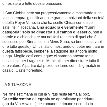
di resistere a tutte queste pressioni.
Il San Giobbe però sta progressivamente dimostrando tutta
la sua tempra, giustificando le grandi ambizioni della società
e della Reyer Venezia che ha scelto Chiusi come suo
satellite in Toscana.
Una squadra è veramente “fuori
categoria” solo se dimostra sul campo di esserlo
, non a
parole o a chiacchiere ma nei fatti (al netto di quel che è
successo poi, Siena, con la Mens Sana, sa bene cosa vuol
dire tutto questo). Chiusi sta dimostrando di poter rientrare in
questa fattispecie, sebbene la stagione sia ancora molto
lunga. Meglio così comunque: ci saranno ancora tante
occasioni, per i ragazzi di Monciatti, per dimostrare tutto il
loro valore. A partire dal prossimo turno con il big-match in
casa di Castelfiorentino.
LA SITUAZIONE
Nel fine settimana in cui la Virtus resta ferma ai box,
Castelfiorentino
e
Legnaia
ne approfittano per ridurre il
gap da Via Vivaldi (che comunque rimane seconda in