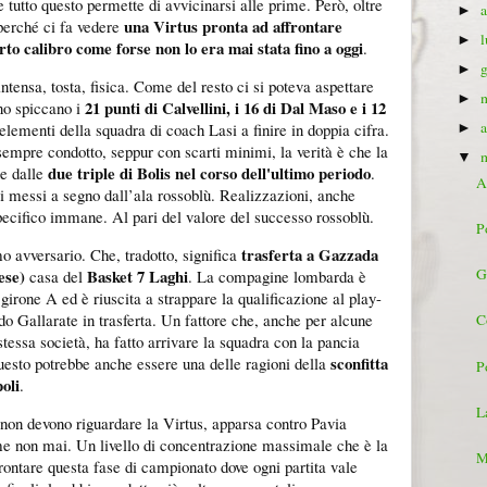
e tutto questo permette di avvicinarsi alle prime. Però, oltre
►
una Virtus pronta ad affrontare
 perché ci fa vedere
►
erto calibro come forse non lo era mai stata fino a oggi
.
►
intensa, tosta, fisica. Come del resto ci si poteva aspettare
►
21 punti di Calvellini, i 16 di Dal Maso e i 12
no spiccano i
 elementi della squadra di coach Lasi a finire in doppia cifra.
►
empre condotto, seppur con scarti minimi, la verità è che la
▼
due triple di Bolis nel corso dell'ultimo periodo
ue dalle
.
A
ti messi a segno dall’ala rossoblù. Realizzazioni, anche
ecifico immane. Al pari del valore del successo rossoblù.
P
trasferta a Gazzada
o avversario. Che, tradotto, significa
ese)
Basket 7 Laghi
G
casa del
. La compagine lombarda è
 girone A ed è riuscita a strappare la qualificazione al play-
do Gallarate in trasferta. Un fattore che, anche per alcune
C
tessa società, ha fatto arrivare la squadra con la pancia
sconfitta
uesto potrebbe anche essere una delle ragioni della
P
oli
.
L
non devono riguardare la Virtus, apparsa contro Pavia
e non mai. Un livello di concentrazione massimale che è la
M
rontare questa fase di campionato dove ogni partita vale