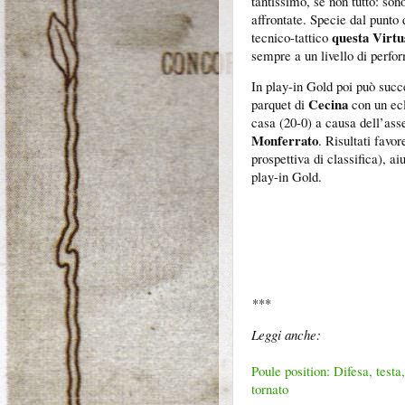
tantissimo, se non tutto: son
affrontate. Specie dal punto
questa Virtus
tecnico-tattico
sempre a un livello di perfo
In play-in Gold poi può succ
Cecina
parquet di
con un ec
casa (20-0) a causa dell’ass
Monferrato
. Risultati favo
prospettiva di classifica), a
play-in Gold.
***
Leggi anche:
Poule position: Difesa, testa
tornato