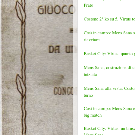
Prato
Costone 2° ko su 5, Virtus tor
Così in campo: Mens Sana spe
riavviare
Basket City: Virtus, quanto 
Mens Sana, costruzione di un
iniziata
Mens Sana alla sesta. Costone
turno
Così in campo: Mens Sana e C
big match
Basket City: Virtus, un brus
Mens Sana