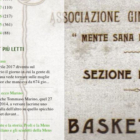
17
(110)
16
(217)
15
(361)
14
(88)
T PIÙ LETTI
rasa
rile 2017 diventa sul
io il giorno in cui la gente di
na vede tornare sulle maglie
sor che mancava da 674 gio...
, ecco Marino
nche Tommaso Marino, quel 27
2014, a versare lacrime uno
alla dell'altro su quello spicchio
et davant...
nte e la storia. Proli e la Mens
lano e gli scudetti della Mens