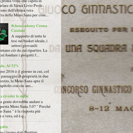
 prima volta che capita di
arlare di Siena Livio Proli ,
uno dell'ultima vera
ria della Mens Sana per com...
#cheaccademy Crema
Catalani
A supporto di tutte le
tesi sul basket ideale, i
settori giovanili
ntano ciò da cui ripartire. La
cui fondare i progetti f...
nde. Al 52%
gno 2016 è il giorno in cui, col
 passaggio di proprietà in due
mezzo, la Mens Sana apre il
pitolo con cui aus...
a riveder le stelle
la gente dovrebbe andare a
questa Mens Sana 3.0? " Perché
s Sana " è la risposta più
 e vera, ed è q...
gatta
 c'erano stati Bruttini