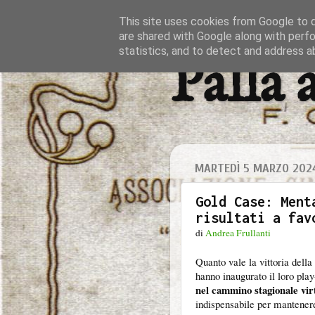
This site uses cookies from Google to de
are shared with Google along with perfo
statistics, and to detect and address a
Palla 
MARTEDÌ 5 MARZO 202
Gold Case: Ment
risultati a fav
di
Andrea Frullanti
Quanto vale la vittoria della
hanno inaugurato il loro pla
nel cammino stagionale vir
indispensabile per mantenere