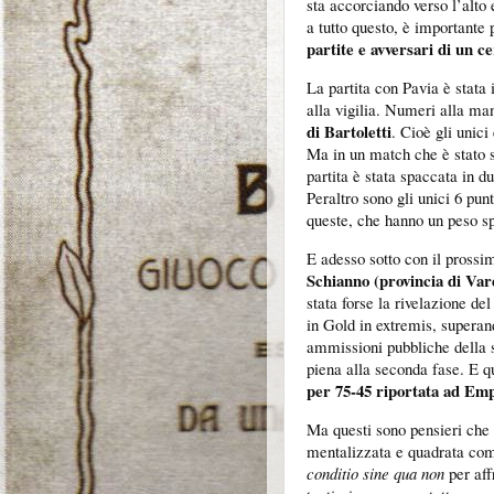
sta accorciando verso l’alto 
a tutto questo, è importante
partite e avversari di un c
La partita con Pavia è stata 
alla vigilia. Numeri alla ma
di Bartoletti
. Cioè gli unici
Ma in un match che è stato s
partita è stata spaccata in d
Peraltro sono gli unici 6 pun
queste, che hanno un peso sp
E adesso sotto con il prossim
Schianno (provincia di Var
stata forse la rivelazione del
in Gold in extremis, superan
ammissioni pubbliche della s
piena alla seconda fase. E q
per 75-45 riportata ad Emp
Ma questi sono pensieri che 
mentalizzata e quadrata com
conditio sine qua non
per aff