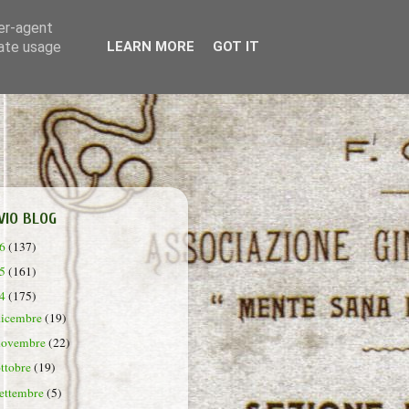
ser-agent
rate usage
LEARN MORE
GOT IT
VIO BLOG
26
(137)
25
(161)
24
(175)
dicembre
(19)
novembre
(22)
ottobre
(19)
settembre
(5)