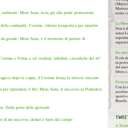
(Mario) 
Morrocc
 ambiente: Mens Sana, testa già alla poule promozione
nome va 
La Mens
della continuità. Costone, vittoria terapeutica per ripartire
Non è s
senza L
soprattu
 da grande: Mens Sana, è il momento di parlare di
separars
Da ades
tone e Virtus a +4: risultati, tabellini, classifiche del 16°
Il cda d
in proro
del nuov
libera 
logico) dopo la coppa, il Costone ferma la striscia vincente
Promoz
Con la s
 per riprendere il filo: Mens Sana, il successo su Pontedera
accettar
sportiv
Binella 
. Dalla porta delle giovanili
TWEE
i di un successo, dentro e fuori dal campo
A Twitte