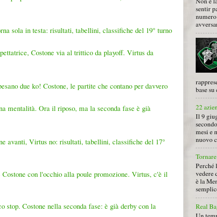
Non è la
sentir p
numero 
avversa
na sola in testa: risultati, tabellini, classifiche del 19° turno
ttatrice, Costone via al trittico da playoff. Virtus da
rapprese
pesano due ko! Costone, le partite che contano per davvero
base su 
22 azie
a mentalità. Ora il riposo, ma la seconda fase è già
Il 9 giu
secondo
mesi e 
nuovo ca
 avanti, Virtus no: risultati, tabellini, classifiche del 17°
Tornare 
Perché 
ostone con l'occhio alla poule promozione. Virtus, c'è il
vedere 
è la Men
semplice
co stop. Costone nella seconda fase: è già derby con la
Real Ba
Un tempo