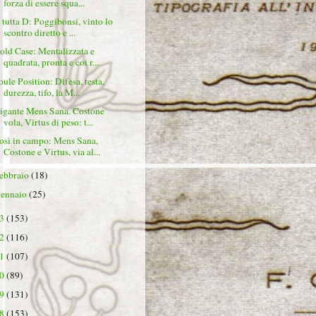
forza di essere squa...
 tutta D: Poggibonsi, vinto lo
scontro diretto e ...
old Case: Mentalizzata e
quadrata, pronta e coi r...
oule Position: Difesa, testa,
durezza, tifo, la M...
igante Mens Sana. Costone
vola, Virtus di peso: t...
osì in campo: Mens Sana,
Costone e Virtus, via al...
febbraio
(18)
gennaio
(25)
23
(153)
22
(116)
21
(107)
20
(89)
19
(131)
18
(153)