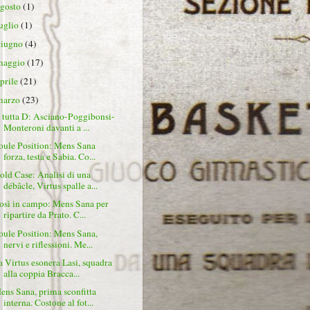
agosto
(1)
luglio
(1)
giugno
(4)
maggio
(17)
aprile
(21)
marzo
(23)
 tutta D: Asciano-Poggibonsi-
Monteroni davanti a ...
oule Position: Mens Sana
forza, testa e Sabia. Co...
old Case: Analisi di una
débâcle, Virtus spalle a...
osì in campo: Mens Sana per
ripartire da Prato. C...
oule Position: Mens Sana,
nervi e riflessioni. Me...
a Virtus esonera Lasi, squadra
alla coppia Bracca...
ens Sana, prima sconfitta
interna. Costone al fot...