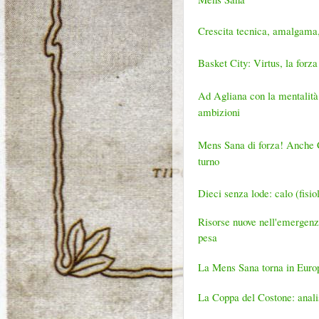
Crescita tecnica, amalgama,
Basket City: Virtus, la forza 
Ad Agliana con la mentalità
ambizioni
Mens Sana di forza! Anche Cos
turno
Dieci senza lode: calo (fisio
Risorse nuove nell'emergenza
pesa
La Mens Sana torna in Europa
La Coppa del Costone: analis