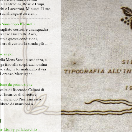
e Lanfredini, Rossi e Ciupi,
hi e Lazzeroni, Minucci. Il suo
ad allungare un elen...
 Sana dopo Bucarelli
bagliato costruire una squadra
orenzo Bucarelli. Anzi,
tto a queste condizioni,
i era diventata la strada più ...
so in poi
ella Mens Sana in scadenza, e
ga fino alla sospirata nomina
o cda, ha formalizzato il via
a Lorenzo Marrugant...
ione da promozione
celta di Riccardo Caliani di
e l'incarico di direttore
o, lasciando Pierfrancesco
libero da mansioni o...
T
r List by pallalcerchio