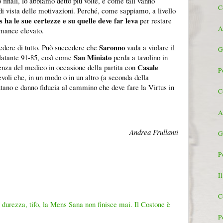
o finali, lo abbiamo detto più volte, e come tali vanno
C
 di vista delle motivazioni. Perché, come sappiamo, a livello
 ha le sue certezze e su quelle deve far leva
per restare
A
rmance elevato.
Saronno
edere di tutto. Può succedere che
vada a violare il
G
San Miniato
latante 91-85, così come
perda a tavolino in
Casale
enza del medico in occasione della partita con
P
revoli che, in un modo o in un altro (a seconda della
iutano e danno fiducia al cammino che deve fare la Virtus in
C
A
Andrea Frullanti
G
P
I
C
, durezza, tifo, la Mens Sana non finisce mai. Il Costone è
P