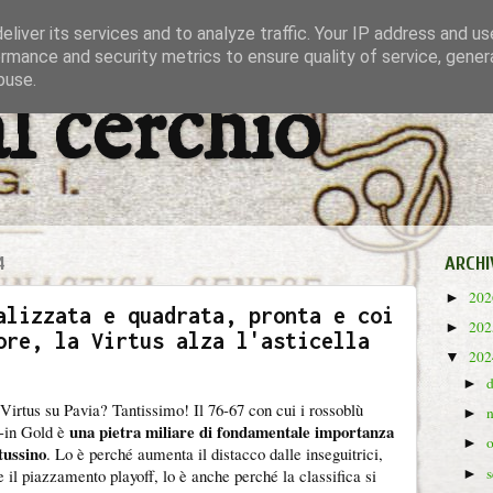
liver its services and to analyze traffic. Your IP address and u
rmance and security metrics to ensure quality of service, gene
buse.
al cerchio
4
ARCHI
20
►
alizzata e quadrata, pronta e coi
20
►
ore, la Virtus alza l'asticella
20
▼
►
 Virtus su Pavia? Tantissimo! Il 76-67 con cui i rossoblù
►
una pietra miliare di fondamentale importanza
y-in Gold è
►
tussino
. Lo è perché aumenta il distacco dalle inseguitrici,
 il piazzamento playoff, lo è anche perché la classifica si
►