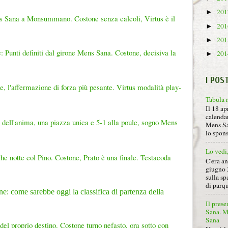
20
►
s Sana a Monsummano. Costone senza calcoli, Virtus è il
20
►
20
►
 Punti definiti dal girone Mens Sana. Costone, decisiva la
20
►
I POS
, l'affermazione di forza più pesante. Virtus modalità play-
Tabula 
Il 18 ap
calendar
o dell'anima, una piazza unica e 5-1 alla poule, sogno Mens
Mens Sa
lo spon
Lo vedi
e notte col Pino. Costone, Prato è una finale. Testacoda
C'era a
giugno 
sulla sp
di parqu
e: come sarebbe oggi la classifica di partenza della
Il prese
Sana. Mi
Sana
del proprio destino. Costone turno nefasto, ora sotto con