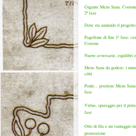
Gigante Mens Sana. Costone vo
2ª fase
Dove sta andando il progetto
Pagellone di fine 1
ª
fase: cer
Costone
Nuove avversarie, equilibri e
Mens Sana da godere: i numer
città
Poule... position: Mens Sana 
fase
Virtus, spareggio per il prima
fase
Otto di fila e un vantaggio 
promozione