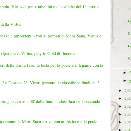
la, Virtus di peso: tabellini e classifiche del 1° turno di
A
G
 della Virtus
P
tezze e ambizioni, i voti ai primati di Mens Sana, Virtus e
G
 ripartenze: Virtus, play-in Gold di rincorsa
C
i della prima fase, la testa per la poule e il legame con la
►
►
1ª e Costone 2°. Virtus peccato: le classifiche finali di 1ª
20
►
20
►
to: gli scenari a 40' dalla fine, la classifica della seconda
20
►
20
►
importante: la Mens Sana arriva con ambizione alla poule
20
►
20
►