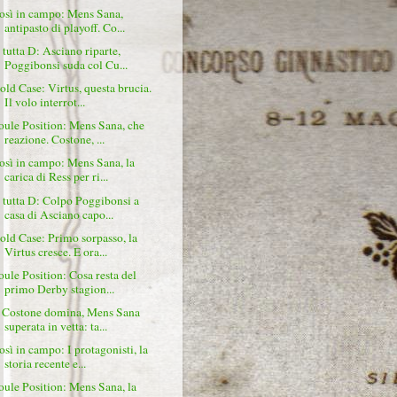
osì in campo: Mens Sana,
antipasto di playoff. Co...
 tutta D: Asciano riparte,
Poggibonsi suda col Cu...
old Case: Virtus, questa brucia.
Il volo interrot...
oule Position: Mens Sana, che
reazione. Costone, ...
osì in campo: Mens Sana, la
carica di Ress per ri...
 tutta D: Colpo Poggibonsi a
casa di Asciano capo...
old Case: Primo sorpasso, la
Virtus cresce. E ora...
oule Position: Cosa resta del
primo Derby stagion...
l Costone domina, Mens Sana
superata in vetta: ta...
osì in campo: I protagonisti, la
storia recente e...
oule Position: Mens Sana, la