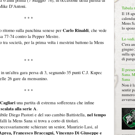
 6 anni prima (7 Maggio '78), in occasione della partita di
 Mike D'Antoni.
Tabula 
Il 18 ap
* * *
calendar
Mens Sa
lo spon
Carlo Rinaldi
o ritorno sulla panchina senese per
, che vede
sa 77-74 contro la Pepper Mestre.
Lo vedi
 tra società, per la prima volta i mestrini battono la Mens
C'era a
giugno 
sulla sp
di parqu
* * *
Il prese
 in un'altra gara persa di 3, segnando 35 punti C.J. Kupec
Sana. Mi
nelle 26 gare da mensanino.
Sana
Non è la
sentir p
* * *
numero 
avversa
 Cagliari
una partita di estrema sofferenza che infine
 scalata alla serie A
.
nel tempo
tuibile Diego Pastori e del suo cambio Battistella,
falli la Mens Sana si trova a corto di titolari.
necessariamente schierare un senior, Maurizio Lasi, al
 Aprea, Francesco Braccagni, Vincenzo Di Giuseppe e