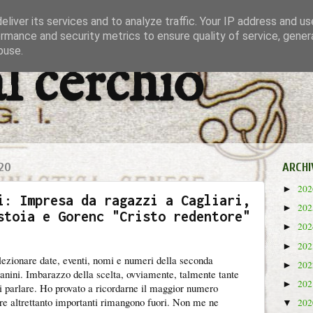
liver its services and to analyze traffic. Your IP address and u
rmance and security metrics to ensure quality of service, gene
buse.
al cerchio
20
ARCHI
20
►
i: Impresa da ragazzi a Cagliari,
20
►
stoia e Gorenc "Cristo redentore"
20
►
20
►
ezionare date, eventi, nomi e numeri della seconda
20
►
nini. Imbarazzo della scelta, ovviamente, talmente tante
20
►
ui parlare. Ho provato a ricordarne il maggior numero
re altrettanto importanti rimangono fuori. Non me ne
20
▼