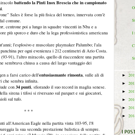
battendo la Pinti Inox Brescia che in campionato
miracolo
O
ni
.
one” Sales è forse la più fisica del torneo, innervata com'è
S
 dal comune.
er
, centrone poi a lungo in squadre vincenti in Nba e a
atore più sporco e duro che la lega professionistica americana
I
nt'anni; l'esplosivo e muscolare playmaker Palumbo; l'ala
C
panchina per ogni evenienza i 212 centimetri di Ario Costa.
a (93-91), l'altro miracolo, quello di riaccendere una partita
S
ine sembrava chiusa a causa del largo vantaggio dei
entusiasmante rimonta
n a farsi carico dell'
, sulle ali di
20
►
ri che sembra infinita.
20
►
34 punti
hiude con
, sfiorando il suo record in maglia senese.
20
►
ella sirena i tifosi si riversano sul parquet e sui giocatori,
oli sul tufo.
20
►
20
►
* * *
20
►
i all'American Eagle nella partita vinta 103-95, l'8
pareggia la sua seconda prestazione balistica di sempre.
I POS