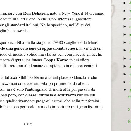
►
►
Ron Behagen
ominciare con
, nato a New York il 14 Gennaio
 cadute ma, ed è quello che a noi interessa, giocatore
►
er gli standard italiani. Nello specifico, nell'élite dei
►
aglia biancoverde.
►
sperienza Nba, nella stagione '79/'80 scegliendo la Mens
►
ile una generazione di appassionati senesi
, in virtù di un
►
odo di giocare solido ma che sa ben compiacere gli occhi.
►
Coppa Korac
uadra disputa una buona
in cui sfiora
un discreto ma altalenante campionato in cui non centra i
►
►
a lui ascrivibili, sebbene a taluni piace evidenziare che
►
ne...)
non conduce una vita propriamente da atleta.
r, ma è solo l'antesignano di molti altri poi passati da
▼
classe, fantasia e scaltrezza
conti però, con
riversa sul
S
se qualitativamente pregevolissime, che nella pur fornita
ub finiscono per porlo in modo imperituro tra i grandissimi e
5
B
* * *