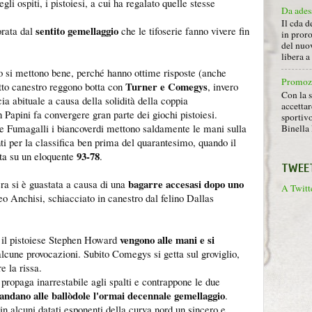
gli ospiti, i pistoiesi, a cui ha regalato quelle stesse
Da ades
Il cda d
sentito gemellaggio
orata dal
che le tifoserie fanno vivere fin
in proro
del nuov
libera 
o si mettono bene, perché hanno ottime risposte (anche
Promoz
Turner e Comegys
otto canestro reggono botta con
, invero
Con la s
cia abituale a causa della solidità della coppia
accettar
apini fa convergere gran parte dei giochi pistoiesi.
sportiv
i e Fumagalli i biancoverdi mettono saldamente le mani sulla
Binella 
ti per la classifica ben prima del quarantesimo, quando il
93-78
sta su un eloquente
.
TWEE
bagarre accesasi dopo uno
ra si è guastata a causa di una
A Twitte
eo Anchisi, schiacciato in canestro dal felino Dallas
vengono alle mani e si
e il pistoiese Stephen Howard
lcune provocazioni. Subito Comegys si getta sul groviglio,
e la rissa.
propaga inarrestabile agli spalti e contrappone le due
ndano alle ballòdole l'ormai decennale gemellaggio
.
 in alcuni datati esponenti della curva nord un sincero e