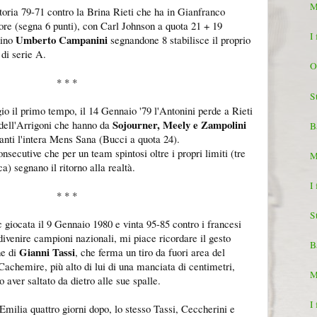
M
ttoria 79-71 contro la Brina Rieti che ha in Gianfranco
ore (segna 6 punti), con Carl Johnson a quota 21 + 19
I
Umberto Campanini
nino
segnandone 8 stabilisce il proprio
 di serie A.
O
* * *
S
io il primo tempo, il 14 Gennaio '79 l'Antonini perde a Rieti
Sojourner, Meely e Zampolini
 dell'Arrigoni che hanno da
B
uanti l'intera Mens Sana (Bucci a quota 24).
onsecutive che per un team spintosi oltre i propri limiti (tre
M
ca) segnano il ritorno alla realtà.
I
* * *
S
 giocata il 9 Gennaio 1980 e vinta 95-85 contro i francesi
divenire campioni nazionali, mi piace ricordare il gesto
B
Gianni Tassi
ne di
, che ferma un tiro da fuori area del
achemire, più alto di lui di una manciata di centimetri,
M
 aver saltato da dietro alle sue spalle.
I
milia quattro giorni dopo, lo stesso Tassi, Ceccherini e