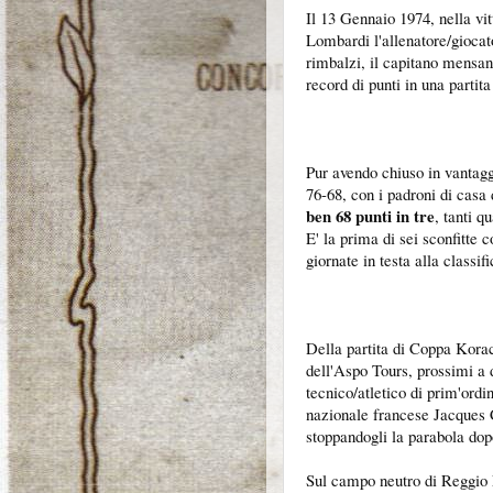
Il 13 Gennaio 1974, nella vi
Lombardi l'allenatore/giocat
rimbalzi, il capitano mensa
record di punti in una partita
Pur avendo chiuso in vantagg
76-68, con i padroni di casa
ben 68 punti in tre
, tanti q
E' la prima di sei sconfitte c
giornate in testa alla classifi
Della partita di Coppa Korac
dell'Aspo Tours, prossimi a 
tecnico/atletico di prim'ordi
nazionale francese Jacques C
stoppandogli la parabola dopo
Sul campo neutro di Reggio E