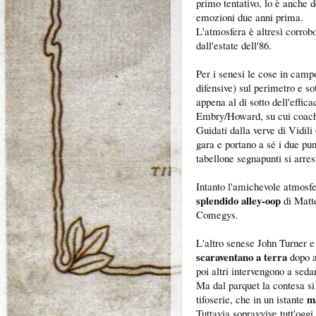
primo tentativo, lo è anche de
emozioni due anni prima.
L'atmosfera è altresì corrob
dall'estate dell'86.
Per i senesi le cose in camp
difensive) sul perimetro e s
appena al di sotto dell'effica
Embry/Howard, su cui coach P
Guidati dalla verve di Vidil
gara e portano a sé i due pun
tabellone segnapunti si arre
Intanto l'amichevole atmosfe
splendido alley-oop
di Matt
Comegys.
L'altro senese John Turner 
scaraventano a terra
dopo a
poi altri intervengono a sedar
Ma dal parquet la contesa si 
ma
tifoserie, che in un istante
Tuttavia sopravvive tutt'oggi