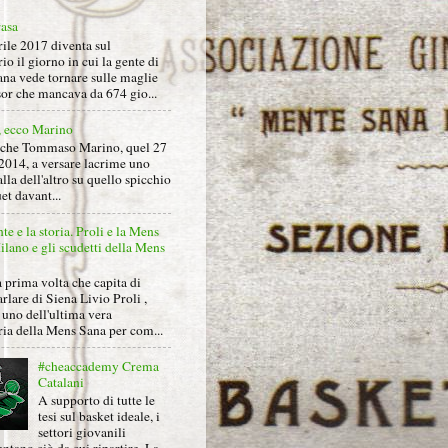
rasa
rile 2017 diventa sul
io il giorno in cui la gente di
na vede tornare sulle maglie
sor che mancava da 674 gio...
, ecco Marino
nche Tommaso Marino, quel 27
2014, a versare lacrime uno
alla dell'altro su quello spicchio
et davant...
nte e la storia. Proli e la Mens
lano e gli scudetti della Mens
 prima volta che capita di
arlare di Siena Livio Proli ,
uno dell'ultima vera
ria della Mens Sana per com...
#cheaccademy Crema
Catalani
A supporto di tutte le
tesi sul basket ideale, i
settori giovanili