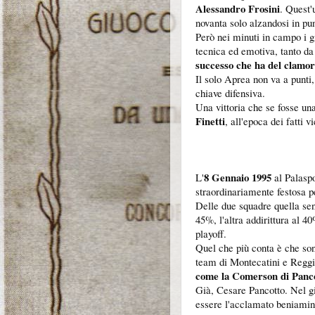
Alessandro Frosini
. Quest'
novanta solo alzandosi in pun
Però nei minuti in campo i g
tecnica ed emotiva, tanto da
successo che ha del clamo
Il solo Aprea non va a punti, 
chiave difensiva.
Una vittoria che se fosse una 
Finetti
, all'epoca dei fatti
8 Gennaio 1995
L'
al Palasp
straordinariamente festosa p
Delle due squadre quella sen
45%, l'altra addirittura al 4
playoff.
Quel che più conta è che sono
team di Montecatini e Reggi
come la Comerson di Panc
Già, Cesare Pancotto. Nel gi
essere l'acclamato beniamino