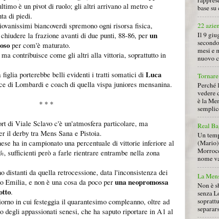
rapprese
ultimo è un pivot di ruolo; gli altri arrivano al metro e
base su 
ta di piedi.
iovanissimi biancoverdi spremono ogni risorsa fisica,
22 azie
un
 chiudere la frazione avanti di due punti, 88-86, per
Il 9 giu
secondo
roso
per com'è maturato.
mesi e 
ma contribuisce come gli altri alla vittoria, soprattutto in
nuovo ca
Luca
figlia porterebbe belli evidenti i tratti somatici di
Tornare 
 vice di Lombardi e coach di quella vispa juniores mensanina.
Perché 
vedere 
è la Men
* * *
semplice
ort di Viale Sclavo c'è un'atmosfera particolare, ma
Real Ba
er il derby tra Mens Sana e Pistoia.
Un tempo
ese ha in campionato una percentuale di vittorie inferiore al
(Mario) 
Morrocc
0%, sufficienti però a farle rientrare entrambe nella zona
nome va 
 distanti da quella retrocessione, data l'inconsistenza dei
La Mens
una neopromossa
o Emilia, e non è una cosa da poco per
Non è s
otto
.
senza L
soprattu
orno in cui festeggia il quarantesimo compleanno, oltre ad
separars
 degli appassionati senesi, che ha saputo riportare in A1 al