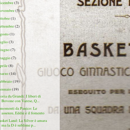
dicembre
(3)
novembre
(5)
ottobre
(1)
settembre
(2)
agosto
(1)
luglio
(3)
giugno
(7)
maggio
(7)
aprile
(8)
marzo
(14)
febbraio
(19)
gennaio
(19)
toria da Grandi: I liberi di
Bovone con Varese, Q...
 momenti da Panico: Le
assenze, Eddie e il fomento
asket Land: La Silver è amara
ma la D è sublime p...