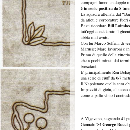
compagni fanno un doppio 
è in serie positiva da 8 tur
La squadra allenata dal “Bar
da atleti e corporature fuori
Bill Laimbe
Basti ricordare
tutt'oggi considerato il gioc
abbia mai avuto.
Con lui Marco Solfrini di ve
Marusic; Marc Iavaroni e in 
Prima di quello della vittori
che a pochi minuti dal term
bresciani.
E' principalmente Ron Behage
una serie di ciuff da 6/7 met
Il Napoletano quella sera c
Impazziti di gioia, al suono d
come a palio vinto i contradai
A Vigevano, segnando 41 punt
George Bucci
Gennaio '84