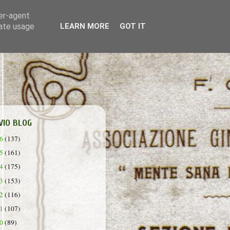
ser-agent
rate usage
LEARN MORE
GOT IT
VIO BLOG
26
(137)
25
(161)
24
(175)
23
(153)
22
(116)
21
(107)
20
(89)