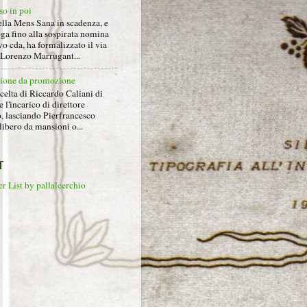
so in poi
ella Mens Sana in scadenza, e
ga fino alla sospirata nomina
o cda, ha formalizzato il via
a Lorenzo Marrugant...
ione da promozione
celta di Riccardo Caliani di
e l'incarico di direttore
o, lasciando Pierfrancesco
libero da mansioni o...
T
r List by pallalcerchio