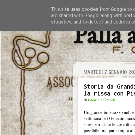
This site uses cookies from Google to de
are shared with Google along with perfo
statistics, and to detect and address a
Palla 
MARTEDÌ 7 GENNAIO 20
Storia da Grand
la rissa con Pi
di
Gabriele Grandi
Un grande imbarazzo nel sel
settimana dei Gennaio mensa
sarebbero state le cose di c
possibile, ma pur sempre alt