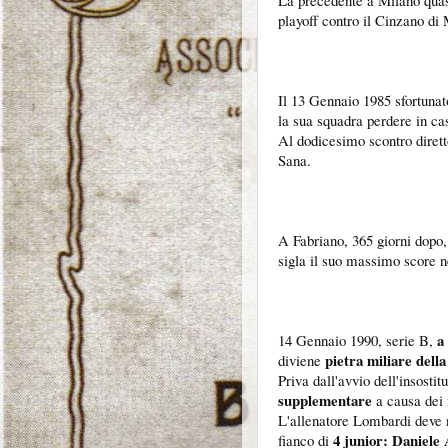
La precedente a Milano quasi
playoff contro il Cinzano di
Il 13 Gennaio 1985 sfortunat
la sua squadra perdere in ca
Al dodicesimo scontro diretto
Sana.
A Fabriano, 365 giorni dopo,
sigla il suo massimo score 
a
14 Gennaio 1990, serie B,
pietra miliare della
diviene
Priva dall'avvio dell'insosti
supplementare
a causa dei 
L'allenatore Lombardi deve 
4 junior: Daniele
fianco di