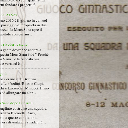
ntano ciò da cui ripartire. La
cui fondare i progetti f...
nde. Al 52%
gno 2016 è il giorno in cui, col
 passaggio di proprietà in due
mezzo, la Mens Sana apre il
pitolo con cui aus...
a riveder le stelle
la gente dovrebbe andare a
questa Mens Sana 3.0? " Perché
s Sana " è la risposta più
 e vera, ed è q...
gatta
 c'erano stati Bruttini
e Lanfredini, Rossi e Ciupi,
hi e Lazzeroni, Minucci. Il suo
ad allungare un elen...
 Sana dopo Bucarelli
bagliato costruire una squadra
orenzo Bucarelli. Anzi,
tto a queste condizioni,
i era diventata la strada più ...