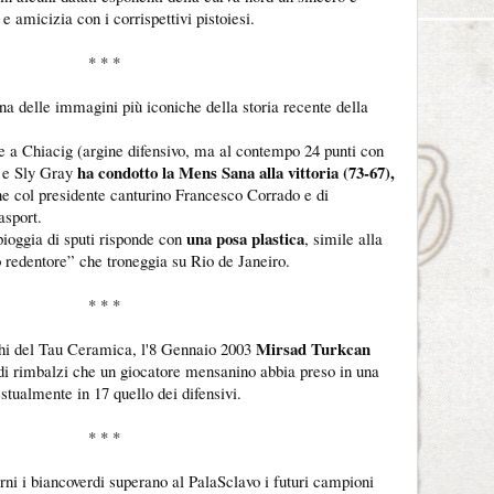
e amicizia con i corrispettivi pistoiesi.
* * *
na delle immagini più iconiche della storia recente della
e a Chiacig (argine difensivo, ma al contempo 24 punti con
ha condotto la Mens Sana alla vittoria (73-67),
s e Sly Gray
ne col presidente canturino Francesco Corrado e di
asport.
una posa plastica
pioggia di sputi risponde con
, simile alla
o redentore” che troneggia su Rio de Janeiro.
* * *
Mirsad Turkcan
schi del Tau Ceramica, l'8 Gennaio 2003
 di rimbalzi che un giocatore mensanino abbia preso in una
stualmente in 17 quello dei difensivi.
* * *
rni i biancoverdi superano al PalaSclavo i futuri campioni