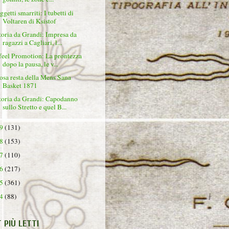
ggetti smarriti: I tubetti di
Voltaren di Ksistof
toria da Grandi: Impresa da
ragazzi a Cagliari, l...
 feel Promotion: La prontezza
dopo la pausa, le v...
osa resta della Mens Sana
Basket 1871
toria da Grandi: Capodanno
sullo Stretto e quel B...
19
(131)
18
(153)
17
(110)
16
(217)
15
(361)
14
(88)
T PIÙ LETTI