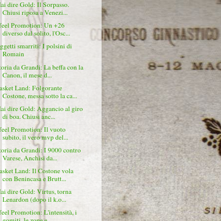
ai dire Gold: Il Sorpasso.
Chiusi riposa a Venezi...
 feel Promotion: Un +26
diverso dal solito, l'Osc...
ggetti smarriti: I polsini di
Romain
toria da Grandi: La beffa con la
Canon, il mese d...
asket Land: Folgorante
Costone, messa sotto la ca...
ai dire Gold: Aggancio al giro
di boa. Chiusi anc...
 feel Promotion: Il vuoto
subito, il vero mvp del...
toria da Grandi: I 9000 contro
Varese, Anchisi da...
asket Land: Il Costone vola
con Benincasa e Brutt...
ai dire Gold: Virtus, torna
Lenardon (dopo il k.o...
 feel Promotion: L'intensità, i
gomiti, le zone e...