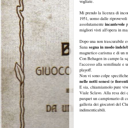
vogliate.
Mi prendo la licenza di inc
1951, uomo dalle riprovevoli
incantevole
assolutamente
p
migliori visti all'opera in m
Dopo una non trascurabile e
segna in modo indeleb
Sana
magnetico carisma e di un m
Con Behagen in campo la sq
l'accesso alla semifinale e 
playoff.
Non vi sono colpe specifiche 
nelle notti senesi (e fiorenti
E sia, chiamiamolo pure viveu
Viale Sclavo. Alla resa dei 
parquet un campionario di co
galleria dei giocatori del Cl
indimenticabili.