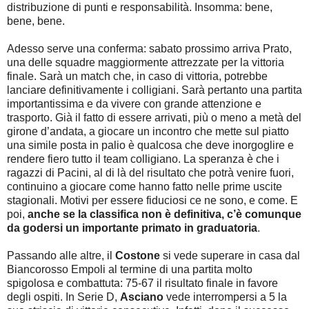
distribuzione di punti e responsabilità. Insomma: bene,
bene, bene.
Adesso serve una conferma: sabato prossimo arriva Prato,
una delle squadre maggiormente attrezzate per la vittoria
finale. Sarà un match che, in caso di vittoria, potrebbe
lanciare definitivamente i colligiani. Sarà pertanto una partita
importantissima e da vivere con grande attenzione e
trasporto. Già il fatto di essere arrivati, più o meno a metà del
girone d’andata, a giocare un incontro che mette sul piatto
una simile posta in palio è qualcosa che deve inorgoglire e
rendere fiero tutto il team colligiano. La speranza è che i
ragazzi di Pacini, al di là del risultato che potrà venire fuori,
continuino a giocare come hanno fatto nelle prime uscite
stagionali. Motivi per essere fiduciosi ce ne sono, e come. E
poi,
anche se la classifica non è definitiva, c’è comunque
da godersi un importante primato in graduatoria
.
Passando alle altre, il
Costone
si vede superare in casa dal
Biancorosso Empoli al termine di una partita molto
spigolosa e combattuta: 75-67 il risultato finale in favore
degli ospiti. In Serie D,
Asciano
vede interrompersi a 5 la