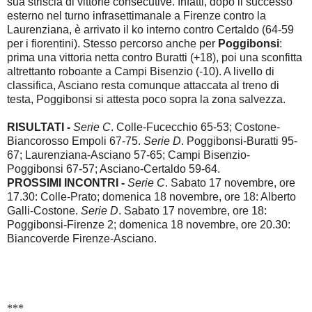
sua striscia di vittorie consecutive. Infatti, dopo il successo
esterno nel turno infrasettimanale a Firenze contro la
Laurenziana, è arrivato il ko interno contro Certaldo (64-59
per i fiorentini). Stesso percorso anche per
Poggibonsi
:
prima una vittoria netta contro Buratti (+18), poi una sconfitta
altrettanto roboante a Campi Bisenzio (-10). A livello di
classifica, Asciano resta comunque attaccata al treno di
testa, Poggibonsi si attesta poco sopra la zona salvezza.
RISULTATI -
Serie C
. Colle-Fucecchio 65-53; Costone-
Biancorosso Empoli 67-75.
Serie D
. Poggibonsi-Buratti 95-
67; Laurenziana-Asciano 57-65; Campi Bisenzio-
Poggibonsi 67-57; Asciano-Certaldo 59-64.
PROSSIMI INCONTRI -
Serie C
. Sabato 17 novembre, ore
17.30: Colle-Prato; domenica 18 novembre, ore 18: Alberto
Galli-Costone.
Serie D
. Sabato 17 novembre, ore 18:
Poggibonsi-Firenze 2; domenica 18 novembre, ore 20.30:
Biancoverde Firenze-Asciano.
***