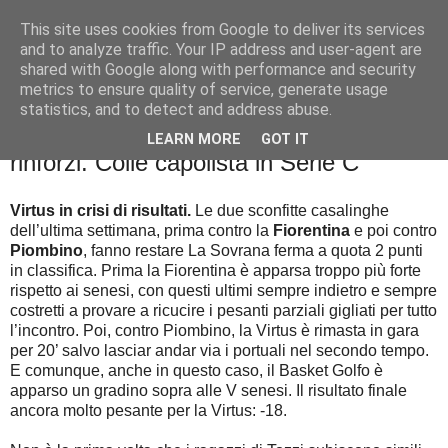
This site uses cookies from Google to deliver its services
Palla al cerchio
and to analyze traffic. Your IP address and user-agent are
shared with Google along with performance and security
metrics to ensure quality of service, generate usage
statistics, and to detect and address abuse.
lunedì 12 novembre 2018
Basket City: Mayday Virtus, servono
LEARN MORE
GOT IT
rinforzi. Colle capolista in Serie C
Virtus in crisi di risultati.
Le due sconfitte casalinghe
dell’ultima settimana, prima contro la
Fiorentina
e poi contro
Piombino
, fanno restare La Sovrana ferma a quota 2 punti
in classifica. Prima la Fiorentina è apparsa troppo più forte
rispetto ai senesi, con questi ultimi sempre indietro e sempre
costretti a provare a ricucire i pesanti parziali gigliati per tutto
l’incontro. Poi, contro Piombino, la Virtus è rimasta in gara
per 20’ salvo lasciar andar via i portuali nel secondo tempo.
E comunque, anche in questo caso, il Basket Golfo è
apparso un gradino sopra alle V senesi. Il risultato finale
ancora molto pesante per la Virtus: -18.