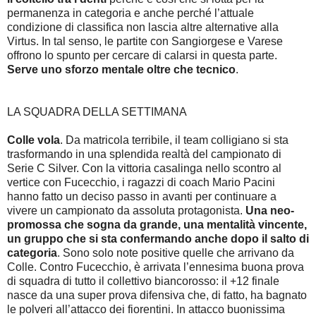
permanenza in categoria e anche perché l’attuale
condizione di classifica non lascia altre alternative alla
Virtus. In tal senso, le partite con Sangiorgese e Varese
offrono lo spunto per cercare di calarsi in questa parte.
Serve uno sforzo mentale oltre che tecnico
.
LA SQUADRA DELLA SETTIMANA
Colle vola
. Da matricola terribile, il team colligiano si sta
trasformando in una splendida realtà del campionato di
Serie C Silver. Con la vittoria casalinga nello scontro al
vertice con Fucecchio, i ragazzi di coach Mario Pacini
hanno fatto un deciso passo in avanti per continuare a
vivere un campionato da assoluta protagonista.
Una neo-
promossa che sogna da grande, una mentalità vincente,
un gruppo che si sta confermando anche dopo il salto di
categoria
. Sono solo note positive quelle che arrivano da
Colle. Contro Fucecchio, è arrivata l’ennesima buona prova
di squadra di tutto il collettivo biancorosso: il +12 finale
nasce da una super prova difensiva che, di fatto, ha bagnato
le polveri all’attacco dei fiorentini. In attacco buonissima