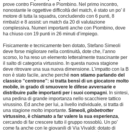
prove contro Fiorentina e Piombino. Nel primo incontro,
nonostante le oggettive difficoltà del match, è stato un po’ il
motore di tutta la squadra, concludendo con 6 punti, 8
rimbalzi e 8 assist: un match da 20 di valutazione
complessiva. Numeri importanti anche con Piombino, dove
ha chiuso con 19 punti in 26 minuti d’impiego.
Fisicamente e tecnicamente ben dotato, Stefano Simeoli
deve forse migliorare nella continuità, dote che, l’anno
scorso, lo ha reso un elemento letteralmente trascinante per
il salto di categoria virtussino. In questa nuova stagione
deve ritrovare una sua nuova dimensione. L’impatto con la B
non è stato facile, anche perché
non stiamo parlando del
classico “centrone”: si tratta bensì di un giocatore molto
mobile, in grado di smuovere le difese avversarie e
distribuire palle importanti per i suoi compagni
. In sintesi,
una pedina di grande importanza nello scacchiere tattico
virussino. Ed anche per lui, a livello individuale, si tratta di
una stagione molto importante.
Simeoli,
globetrotter
virtussino, è chiamato a far valere la sua esperienza
,
cercando di far crescere tutto il gruppo rossoblù. Un po’
come fa anche con le giovanili di Via Vivaldi: dotato di