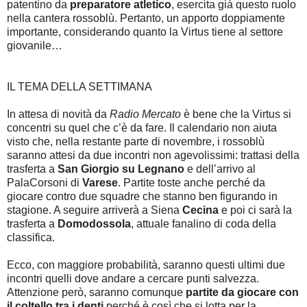
patentino da
preparatore atletico
, esercita già questo ruolo
nella cantera rossoblù. Pertanto, un apporto doppiamente
importante, considerando quanto la Virtus tiene al settore
giovanile…
IL TEMA DELLA SETTIMANA
In attesa di novità da
Radio Mercato
è bene che la Virtus si
concentri su quel che c’è da fare. Il calendario non aiuta
visto che, nella restante parte di novembre, i rossoblù
saranno attesi da due incontri non agevolissimi: trattasi della
trasferta a
San Giorgio su Legnano
e dell’arrivo al
PalaCorsoni di
Varese
. Partite toste anche perché da
giocare contro due squadre che stanno ben figurando in
stagione. A seguire arriverà a Siena
Cecina
e poi ci sarà la
trasferta a
Domodossola
, attuale fanalino di coda della
classifica.
Ecco, con maggiore probabilità, saranno questi ultimi due
incontri quelli dove andare a cercare punti salvezza.
Attenzione però, saranno comunque
partite da giocare con
il coltello tra i denti
perché è così che si lotta per la