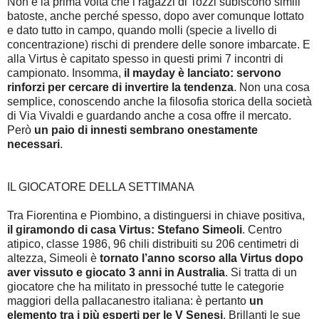
Non è la prima volta che i ragazzi di Tozzi subiscono simili
batoste, anche perché spesso, dopo aver comunque lottato
e dato tutto in campo, quando molli (specie a livello di
concentrazione) rischi di prendere delle sonore imbarcate. E
alla Virtus è capitato spesso in questi primi 7 incontri di
campionato. Insomma,
il mayday è lanciato: servono
rinforzi per cercare di invertire la tendenza
. Non una cosa
semplice, conoscendo anche la filosofia storica della società
di Via Vivaldi e guardando anche a cosa offre il mercato.
Però
un paio di innesti sembrano onestamente
necessari
.
IL GIOCATORE DELLA SETTIMANA
Tra Fiorentina e Piombino, a distinguersi in chiave positiva,
il giramondo di casa Virtus: Stefano Simeoli
. Centro
atipico, classe 1986, 96 chili distribuiti su 206 centimetri di
altezza, Simeoli è
tornato l’anno scorso alla Virtus dopo
aver vissuto e giocato 3 anni in Australia
. Si tratta di un
giocatore che ha militato in pressoché tutte le categorie
maggiori della pallacanestro italiana: è pertanto
un
elemento tra i più esperti per le V Senesi
. Brillanti le sue