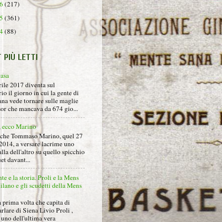
16
(217)
15
(361)
14
(88)
T PIÙ LETTI
rasa
rile 2017 diventa sul
io il giorno in cui la gente di
na vede tornare sulle maglie
sor che mancava da 674 gio...
, ecco Marino
nche Tommaso Marino, quel 27
2014, a versare lacrime uno
alla dell'altro su quello spicchio
et davant...
nte e la storia. Proli e la Mens
lano e gli scudetti della Mens
 prima volta che capita di
arlare di Siena Livio Proli ,
uno dell'ultima vera