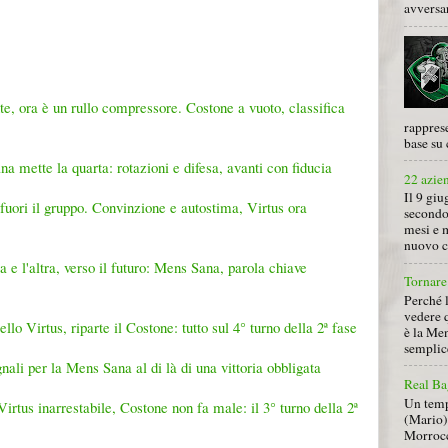
avversa
e, ora è un rullo compressore. Costone a vuoto, classifica
rapprese
base su 
ana mette la quarta: rotazioni e difesa, avanti con fiducia
22 azie
Il 9 giu
fuori il gruppo. Convinzione e autostima, Virtus ora
secondo
mesi e 
nuovo ca
ra e l'altra, verso il futuro: Mens Sana, parola chiave
Tornare 
Perché 
vedere 
lo Virtus, riparte il Costone: tutto sul 4° turno della 2ª fase
è la Men
semplice
gnali per la Mens Sana al di là di una vittoria obbligata
Real Ba
Un tempo
irtus inarrestabile, Costone non fa male: il 3° turno della 2ª
(Mario) 
Morrocc