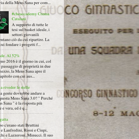
ria della Mens Sana per com...
#cheaccademy Crema
Catalani
A supporto di tutte le
tesi sul basket ideale, i
settori giovanili
ntano ciò da cui ripartire. La
cui fondare i progetti f...
nde. Al 52%
gno 2016 è il giorno in cui, col
 passaggio di proprietà in due
mezzo, la Mens Sana apre il
pitolo con cui aus...
a riveder le stelle
la gente dovrebbe andare a
questa Mens Sana 3.0? " Perché
s Sana " è la risposta più
 e vera, ed è q...
gatta
 c'erano stati Bruttini
e Lanfredini, Rossi e Ciupi,
hi e Lazzeroni, Minucci. Il suo