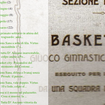
luglio
(2)
giugno
(4)
maggio
(8)
aprile
(17)
marzo
(22)
 primato solitario in attesa del
traguardo: ades...
ens Sana a sette di fila. Virtus
incredibile 1° s...
 tutta D! Asciano inarrestabile,
colpo anche a Po...
asket city: Psicanalisi del
momento del Costone. ...
ens Sana, difesa e Ivanaj senza
Prosek: il percor...
ens Sana, vale doppio. Virtus
10 e lode, colpo sf...
osa si è mosso sul palazzetto.
Cosa si muove: la ...
 Tutta D! Asciano vittoria da