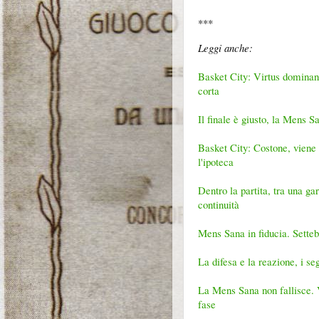
***
Leggi anche:
Basket City: Virtus dominant
corta
Il finale è giusto, la Mens S
Basket City: Costone, viene 
l'ipoteca
Dentro la partita, tra una ga
continuità
Mens Sana in fiducia. Settebel
La difesa e la reazione, i se
La Mens Sana non fallisce. V
fase