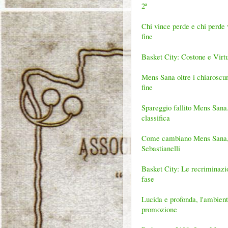
2ª
Chi vince perde e chi perde v
fine
Basket City: Costone e Virtus,
Mens Sana oltre i chiaroscuri
fine
Spareggio fallito Mens Sana.
classifica
Come cambiano Mens Sana, Vi
Sebastianelli
Basket City: Le recriminazi
fase
Lucida e profonda, l'ambiente
promozione