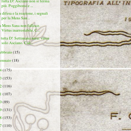
 Tutta D! Asciano non si ferma
più. Poggibonsi e ...
 difesa e la reazione, i segnali
per la Mens San...
a Mens Sana non fallisce.
Virtus inarrestabile, C...
 tutta D! Settimana nera: vince
solo Asciano. Cad...
febbraio
(15)
gennaio
(18)
24
(175)
23
(153)
22
(116)
21
(107)
20
(89)
19
(131)
18
(153)
17
(110)