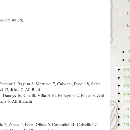
A
La
enica ore 18)
L
A
►
►
20
►
20
►
 Pannini 2, Ragusa 8, Marrucci 7, Calviani, Pucci 18, Sabia
20
►
zi 12, Jokic 7. All.Betti
20
►
 Daunys 16, Cinalli, Villa Alisi, Pellegrino 2, Pintus 8, Zini
Mana 6. All.Bianchi
20
►
20
►
20
►
c 2, Zocca 4, Ense, Olleia 6, Costantini 21, Calvellini 7,
20
►