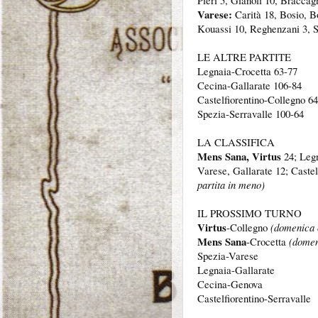
Pieri 5, Gianoli 10, Braccag
Varese:
Carità 18, Bosio, Bo
Kouassi 10, Reghenzani 3, Sc
LE ALTRE PARTITE
Legnaia-Crocetta 63-77
Cecina-Gallarate 106-84
Castelfiorentino-Collegno 6
Spezia-Serravalle 100-64
LA CLASSIFICA
Mens Sana, Virtus
24; Legn
Varese, Gallarate 12; Castel
partita in meno)
IL PROSSIMO TURNO
Virtus
-Collegno
(domenica 
Mens Sana
-Crocetta
(domen
Spezia-Varese
Legnaia-Gallarate
Cecina-Genova
Castelfiorentino-Serravalle