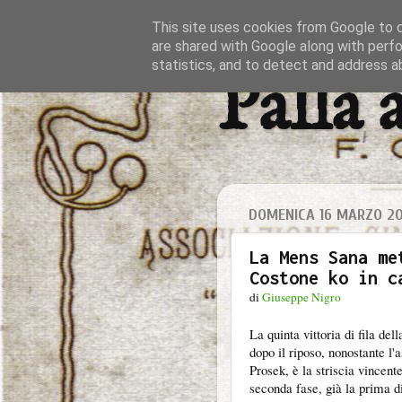
This site uses cookies from Google to de
are shared with Google along with perfo
statistics, and to detect and address a
Palla 
DOMENICA 16 MARZO 2
La Mens Sana me
Costone ko in c
di
Giuseppe Nigro
La quinta vittoria di fila del
dopo il riposo, nonostante l'
Prosek, è la striscia vincent
seconda fase, già la prima di