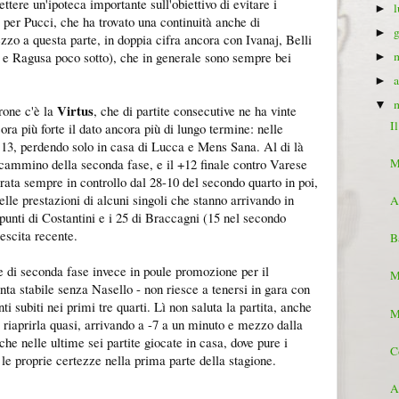
tere un'ipoteca importante sull'obiettivo di evitare i
►
ta per Pucci, che ha trovato una continuità anche di
►
o a questa parte, in doppia cifra ancora con Ivanaj, Belli
 e Ragusa poco sotto), che in generale sono sempre bei
►
►
▼
Virtus
rone c'è la
, che di partite consecutive ne ha vinte
Il
cora più forte il dato ancora più di lungo termine: nelle
e 13, perdendo solo in casa di Lucca e Mens Sana. Al di là
l cammino della seconda fase, e il +12 finale contro Varese
M
rata sempre in controllo dal 28-10 del secondo quarto in poi,
lle prestazioni di alcuni singoli che stanno arrivando in
A
 punti di Costantini e i 25 di Braccagni (15 nel secondo
escita recente.
B
te di seconda fase invece in poule promozione per il
M
nta stabile senza Nasello - non riesce a tenersi in gara con
i subiti nei primi tre quarti. Lì non saluta la partita, anche
M
di riaprirla quasi, arrivando a -7 a un minuto e mezzo dalla
nche nelle ultime sei partite giocate in casa, dove pure i
C
 le proprie certezze nella prima parte della stagione.
A