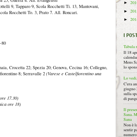
ni 25, Guerra 4. All. Evangelisti
20
►
ttelli 9, Tapparo 9, Scola Rocchetti Ti. 13, Mantovani,
20
►
ola Rocchetti To. 3, Prato 7. All. Roncari.
20
►
I POS
4-80
Tabula 
Il 18 ap
calendar
Mens Sa
aia, Crocetta 22; Spezia 20; Genova, Cecina 16; Collegno,
lo spon
fiorentino 8; Serravalle 2
(Varese e Castelfiorentino una
Lo vedi
C'era a
giugno 
sulla sp
ore 17.30)
di parqu
ica ore 18)
Il prese
Sana. Mi
Sana
Non è la
sentir p
numero 