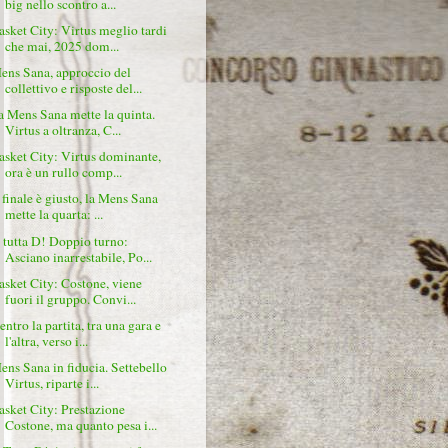
big nello scontro a...
asket City: Virtus meglio tardi
che mai, 2025 dom...
ens Sana, approccio del
collettivo e risposte del...
a Mens Sana mette la quinta.
Virtus a oltranza, C...
asket City: Virtus dominante,
ora è un rullo comp...
l finale è giusto, la Mens Sana
mette la quarta: ...
 tutta D! Doppio turno:
Asciano inarrestabile, Po...
asket City: Costone, viene
fuori il gruppo. Convi...
entro la partita, tra una gara e
l'altra, verso i...
ens Sana in fiducia. Settebello
Virtus, riparte i...
asket City: Prestazione
Costone, ma quanto pesa i...