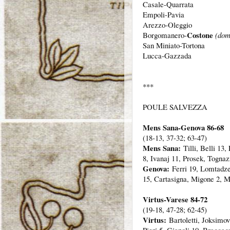
Casale-Quarrata
Empoli-Pavia
Arezzo-Oleggio
Costone
Borgomanero-
(dom
San Miniato-Tortona
Lucca-Gazzada
***
POULE SALVEZZA
Mens Sana-Genova 86-68
(18-13, 37-32; 63-47)
Mens Sana:
Tilli, Belli 13,
8, Ivanaj 11, Prosek, Tognaz
Genova:
Ferri 19, Lomtadze,
15, Cartasigna, Migone 2, 
Virtus-Varese 84-72
(19-18, 47-28; 62-45)
Virtus:
Bartoletti, Joksimovi