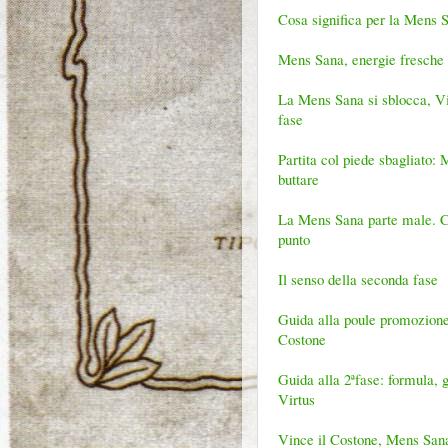
Cosa significa per la Mens Sa
Mens Sana, energie fresche e 
La Mens Sana si sblocca, Vir
fase
Partita col piede sbagliato: 
buttare
La Mens Sana parte male. Col
punto
Il senso della seconda fase
Guida alla poule promozione:
Costone
Guida alla 2ªfase: formula, 
Virtus
Vince il Costone, Mens Sana a