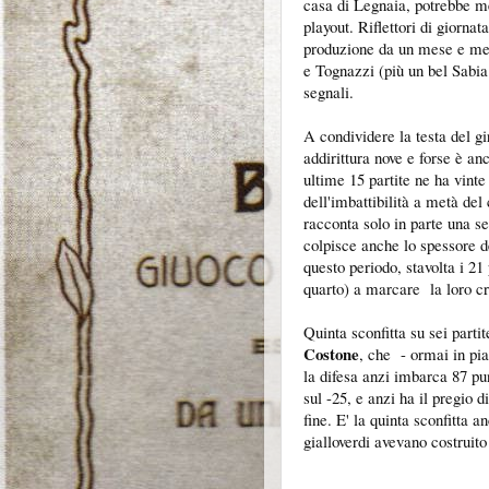
casa di Legnaia, potrebbe met
playout. Riflettori di giorna
produzione da un mese e mezz
e Tognazzi (più un bel Sabia
segnali.
A condividere la testa del gi
addirittura nove e forse è an
ultime 15 partite ne ha vint
dell'imbattibilità a metà de
racconta solo in parte una se
colpisce anche lo spessore de
questo periodo, stavolta i 21
quarto) a marcare la loro cr
Quinta sconfitta su sei parti
Costone
, che - ormai in pia
la difesa anzi imbarca 87 punt
sul -25, e anzi ha il pregio 
fine. E' la quinta sconfitta a
gialloverdi avevano costruito