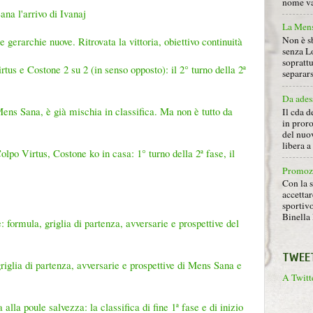
nome va 
na l'arrivo di Ivanaj
La Mens
Non è s
gerarchie nuove. Ritrovata la vittoria, obiettivo continuità
senza L
soprattu
tus e Costone 2 su 2 (in senso opposto): il 2° turno della 2ª
separars
Da ades
Mens Sana, è già mischia in classifica. Ma non è tutto da
Il cda d
in proro
del nuov
libera 
po Virtus, Costone ko in casa: 1° turno della 2ª fase, il
Promoz
Con la s
accettar
sportiv
Binella 
 formula, griglia di partenza, avversarie e prospettive del
TWEE
griglia di partenza, avversarie e prospettive di Mens Sana e
A Twitte
lla poule salvezza: la classifica di fine 1ª fase e di inizio