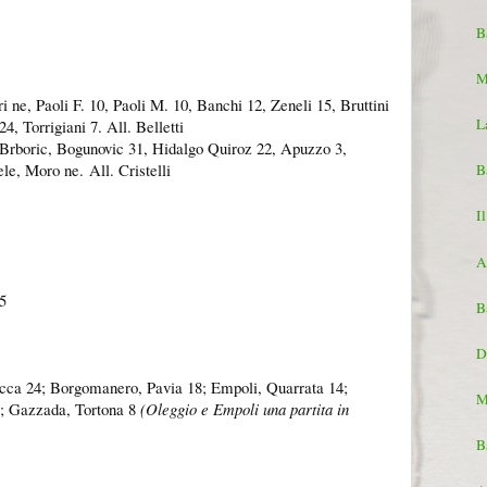
B
M
ne, Paoli F. 10, Paoli M. 10, Banchi 12, Zeneli 15, Bruttini
L
24, Torrigiani 7.
All. Belletti
 Brboric, Bogunovic 31, Hidalgo Quiroz 22, Apuzzo 3,
ele, Moro ne.
All. Cristelli
B
I
A
5
B
D
cca 24; Borgomanero, Pavia 18; Empoli, Quarrata 14;
M
2; Gazzada, Tortona 8
(Oleggio e Empoli una partita in
B