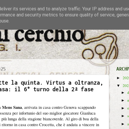
liver its services and to analyze traffic. Your IP address and u
rmance and security metrics to ensure quality of service, gene
buse.
al cerchio
025
ARCHI
20
►
tte la quinta. Virtus a oltranza,
20
▼
asa: il 6° turno della 2ª fase
►
►
Mens Sana
la
, arrivata in casa contro Genova scappando
►
assenza per infortunio del suo miglior giocatore Gianluca
►
e più lunga della stagione biancoverde. Al giro di boa della
 ritorno in casa contro Crocetta, che è andata a vincere in
►