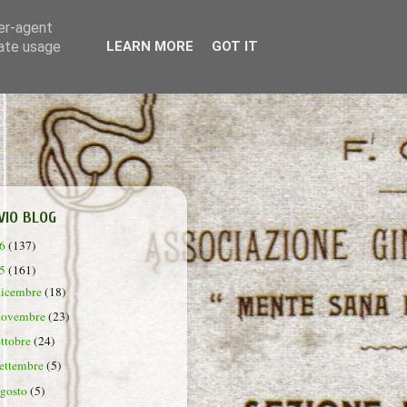
ser-agent
rate usage
LEARN MORE
GOT IT
VIO BLOG
26
(137)
25
(161)
dicembre
(18)
novembre
(23)
ottobre
(24)
settembre
(5)
agosto
(5)