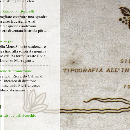
ad allungare un elen...
 Sana dopo Bucarelli
bagliato costruire una squadra
orenzo Bucarelli. Anzi,
tto a queste condizioni,
i era diventata la strada più ...
so in poi
ella Mens Sana in scadenza, e
ga fino alla sospirata nomina
o cda, ha formalizzato il via
a Lorenzo Marrugant...
ione da promozione
celta di Riccardo Caliani di
e l'incarico di direttore
o, lasciando Pierfrancesco
libero da mansioni o...
T
r List by pallalcerchio