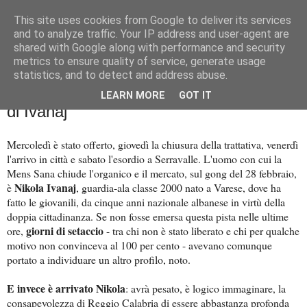
This site uses cookies from Google to deliver its services
Palla al cerchio
and to analyze traffic. Your IP address and user-agent are
shared with Google along with performance and security
metrics to ensure quality of service, generate usage
statistics, and to detect and address abuse.
giovedì 27 febbraio 2025
Cosa significa per la Mens Sana l'arrivo
LEARN MORE
GOT IT
di Ivanaj
Mercoledì è stato offerto, giovedì la chiusura della trattativa, venerdì
l'arrivo in città e sabato l'esordio a Serravalle. L'uomo con cui la
Mens Sana chiude l'organico e il mercato, sul gong del 28 febbraio,
Nikola Ivanaj
è
, guardia-ala classe 2000 nato a Varese, dove ha
fatto le giovanili, da cinque anni nazionale albanese in virtù della
doppia cittadinanza. Se non fosse emersa questa pista nelle ultime
giorni di setaccio
ore,
- tra chi non è stato liberato e chi per qualche
motivo non convinceva al 100 per cento - avevano comunque
portato a individuare un altro profilo, noto.
E invece è arrivato Nikola
: avrà pesato, è logico immaginare, la
consapevolezza di
Reggio Calabria di essere abbastanza profonda