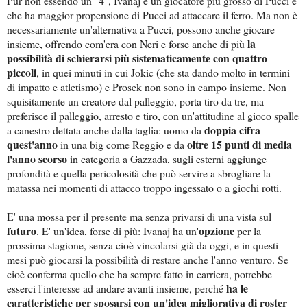
Pur non essendo un "4", Ivanaj è un giocatore più grosso di Pucci e
che ha maggior propensione di Pucci ad attaccare il ferro. Ma non è
necessariamente un'alternativa a Pucci, possono anche giocare
la
insieme, offrendo com'era con Neri e forse anche di più
possibilità di schierarsi più sistematicamente con quattro
piccoli
, in quei minuti in cui Jokic (che sta dando molto in termini
di impatto e atletismo) e Prosek non sono in campo insieme. Non
squisitamente un creatore dal palleggio, porta tiro da tre, ma
preferisce il palleggio, arresto e tiro, con un'attitudine al gioco spalle
doppia cifra
a canestro dettata anche dalla taglia: uomo da
quest'anno
oltre 15 punti di media
in una big come Reggio e da
l'anno scorso
in categoria a Gazzada, sugli esterni aggiunge
profondità e quella pericolosità che può servire a sbrogliare la
matassa nei momenti di attacco troppo ingessato o a giochi rotti.
E' una mossa per il presente ma senza privarsi di una vista sul
futuro
opzione
. E' un'idea, forse di più: Ivanaj ha un'
per la
prossima stagione, senza cioè vincolarsi già da oggi, e in questi
mesi può giocarsi la possibilità di restare anche l'anno venturo. Se
cioè conferma quello che ha sempre fatto in carriera, potrebbe
ha le
esserci l'interesse ad andare avanti insieme, perché
caratteristiche per sposarsi con un'idea migliorativa di roster