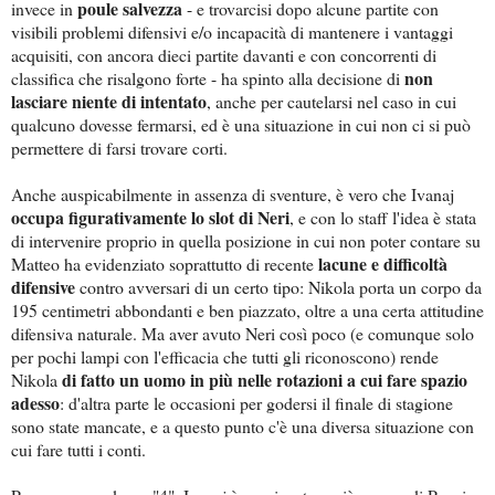
poule salvezza
invece in
- e trovarcisi dopo alcune partite con
visibili problemi difensivi e/o incapacità di mantenere i vantaggi
acquisiti, con ancora dieci partite davanti e con concorrenti di
non
classifica che risalgono forte - ha spinto alla decisione di
lasciare niente di intentato
, anche per cautelarsi nel caso in cui
qualcuno dovesse fermarsi, ed è una situazione in cui non ci si può
permettere di farsi trovare corti.
Anche auspicabilmente in assenza di sventure, è vero che Ivanaj
occupa figurativamente lo slot di Neri
, e con lo staff l'idea è stata
di intervenire proprio in quella posizione in cui non poter contare su
lacune e difficoltà
Matteo ha evidenziato soprattutto di recente
difensive
contro avversari di un certo tipo: Nikola porta un corpo da
195 centimetri abbondanti e ben piazzato, oltre a una certa attitudine
difensiva naturale. Ma aver avuto Neri così poco (e comunque solo
per pochi lampi con l'efficacia che tutti gli riconoscono) rende
di fatto un uomo in più nelle rotazioni a cui fare spazio
Nikola
adesso
: d'altra parte le occasioni per godersi il finale di stagione
sono state mancate, e a questo punto c'è una diversa situazione con
cui fare tutti i conti.