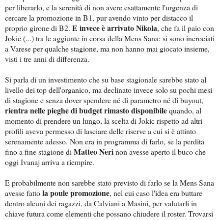
per liberarlo, e la serenità di non avere esattamente l'urgenza di
cercare la promozione in B1, pur avendo vinto per distacco il
E invece è arrivato Nikola
proprio girone di B2.
, che fa il paio con
Jokic (...) tra le aggiunte in corsa della Mens Sana: si sono incrociati
a Varese per qualche stagione, ma non hanno mai giocato insieme,
visti i tre anni di differenza.
Si parla di un investimento che su base stagionale sarebbe stato al
livello dei top dell'organico, ma declinato invece solo su pochi mesi
di stagione e senza dover spendere né di parametro né di buyout,
rientra nelle pieghe di budget rimasto disponibile
quando, al
momento di prendere un lungo, la scelta di Jokic rispetto ad altri
profili aveva permesso di lasciare delle riserve a cui si è attinto
serenamente adesso. Non era in programma di farlo, se la perdita
Matteo Neri
fino a fine stagione di
non avesse aperto il buco che
oggi Ivanaj arriva a riempire.
E probabilmente non sarebbe stato previsto di farlo se la Mens Sana
la poule promozione
avesse fatto
, nel cui caso l'idea era buttare
dentro alcuni dei ragazzi, da Calviani a Masini, per valutarli in
chiave futura come elementi che possano chiudere il roster. Trovarsi