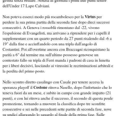
gestita senza brillare. Notizia di giornata i primi due punti senior
dell'Under 17 Lapo Calviani.
Virtus
Non poteva esserci modo più rocambolesco per la
per
perdere la sua prima partita della seconda fase dopo dieci successi
consecutivi. A Genova i rossoblù rimontano dal -22, vivono
l'espulsione di Evangelisti, ma arrivano a riprendere per i capelli il
supplementare con un quarto periodo da 27 punti risalendo dal -6 a
19" dalla fine e acciuffandolo con una tripla dall'angolo di
Costantini. Poi all'overtime ancora con Braccagni riconquistano la
parità a 6" dal termine ma sull'ultimo possesso genovese un
contestato fallo su tripla di Ferri manda i padroni di casa in lunetta
per i liberi decisivi, lasciando ai virussini le recriminazioni arbitrali e
la perdita del primo posto.
Nello scontro diretto casalingo con Casale per tenere accesa la
Costone
speranza playoff il
ritrova Nasello, dopo l'infortunio che lo
teneva fuori da un mese, e subito in campo con grande impatto (21
punti), e con lui ritrova anche il successo, il secondo di questa poule
promozione, tornando a muovere la classifica dopo tre sconfitte
consecutive e sei nelle precedenti sette partite di seconda fase, nove
su undici allargando lo sguardo al finale della prima fase. Sulle