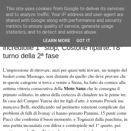
This site uses cookies from Google to deliver its services
Palla al cerchio
and to analyze traffic. Your IP address and user-agent are
shared with Google along with performance and security
metrics to ensure quality of service, generate usage
statistics, and to detect and address abuse.
domenica 30 marzo 2025
Mens Sana a sette di fila. Virtus
LEARN MORE
GOT IT
incredibile 1° stop, Costone riparte: l'8°
turno della 2ª fase
L'impressione di ritrovare, anzi per quasi tutti trovare, un tempio del
basket come Masnago, non distante da quello che deve provare chi
in queste categorie si trova a venire a Siena, ha fatto da cornice alla
Mens Sana
settima vittoria consecutiva della
che le consegna il
primato solitario, in attesa della certezza di chiudere tra le prime tre.
In casa del Campus Varese dei tre figli d'arte, è tornato Prosek ma
mancava Belli, modificando sul perimetro rotazioni complicate dai
problemi di falli di Ivanaj: ci hanno pensato Pannini, 15 punti come
Pucci che conferma il buon momento, e Tognazzi dalla panchina, in
una partita incanalata con difesa e contropiede nel 1° quarto, poi