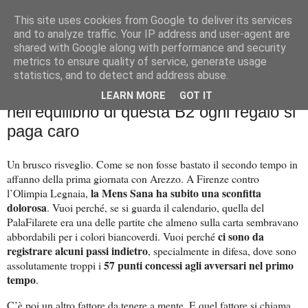
This site uses cookies from Google to deliver its services
Palla al cerchio
and to analyze traffic. Your IP address and user-agent are
shared with Google along with performance and security
metrics to ensure quality of service, generate usage
statistics, and to detect and address abuse.
lunedì 7 ottobre 2024
Condizione e difesa: Mens Sana,
LEARN MORE
GOT IT
nell'equilibrio di questa B2 ogni regalo si
paga caro
Un brusco risveglio. Come se non fosse bastato il secondo tempo in
affanno della prima giornata con Arezzo. A Firenze contro
la Mens Sana ha subito una sconfitta
l’Olimpia Legnaia,
dolorosa
. Vuoi perché, se si guarda il calendario, quella del
PalaFilarete era una delle partite che almeno sulla carta sembravano
ci sono da
abbordabili per i colori biancoverdi. Vuoi perché
registrare alcuni passi indietro
, specialmente in difesa, dove sono
57 punti concessi agli avversari nel primo
assolutamente troppi i
tempo
.
C’è poi un altro fattore da tenere a mente. E quel fattore si chiama