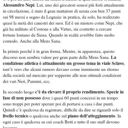
Alessandro Nepi
. Lui, uno dei giocatori senesi più forti attualmente
in circolazione, è stato il gran mattatore di serata con ben 37 punti
sui 98 messi a segno da Legnaia: in pratica, da solo, ha realizzato
quasi la metà dei canestri dei suoi. Ed è un mistero come Nepi, che
già ha militato al Costone e alla Virtus, sia costretto a cercare
fortune lontano da Siena. Quando in realtà avrebbe fatto molto
comodo. Anche alla Mens Sana.
In primis perché è in gran forma. Mentre, in apparenza, questo
La
discorso non sembra valere per gran parte della Mens Sana.
condizione atletica è attualmente un grosso tema in viale Sclavo
,
tant’è vero che alcuni rumors davano come imminente un ritorno
della società sul mercato per sopperire alle non ottimali condizioni
dei vari Neri, Pannini, ecc.
c’è da elevare il proprio rendimento. Specie in
In secondo luogo
fase di non possesso
dove i quasi 60 punti concessi in un tempo
sono troppi per poter sperare poi di portarsi a casa i due punti.
Quindi c’è qualcosa da registrare, difficile da dire se riguardi solo il
livello tecnico
piano dell’atteggiamento
o qualcosa anche sul
. In
ogni caso è qualcosa su cui coach Betti e tutto il suo staff devono
lavorare.