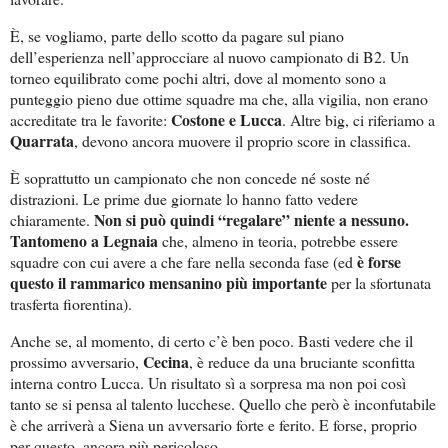
È, se vogliamo, parte dello scotto da pagare sul piano
dell’esperienza nell’approcciare al nuovo campionato di B2. Un
torneo equilibrato come pochi altri, dove al momento sono a
punteggio pieno due ottime squadre ma che, alla vigilia, non erano
Costone e Lucca
accreditate tra le favorite:
. Altre big, ci riferiamo a
Quarrata
, devono ancora muovere il proprio score in classifica.
È soprattutto un campionato che non concede né soste né
distrazioni. Le prime due giornate lo hanno fatto vedere
Non si può quindi “regalare” niente a nessuno.
chiaramente.
Tantomeno a Legnaia
che, almeno in teoria, potrebbe essere
è forse
squadre con cui avere a che fare nella seconda fase (ed
questo il rammarico mensanino più importante
per la sfortunata
trasferta fiorentina).
Anche se, al momento, di certo c’è ben poco. Basti vedere che il
Cecina
prossimo avversario,
, è reduce da una bruciante sconfitta
interna contro Lucca. Un risultato sì a sorpresa ma non poi così
tanto se si pensa al talento lucchese. Quello che però è inconfutabile
è che arriverà a Siena un avversario forte e ferito. E forse, proprio
per questo, ancora più pericoloso.