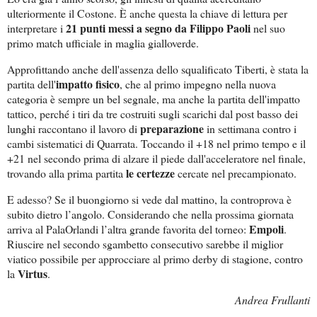
ulteriormente il Costone. È anche questa la chiave di lettura per
21 punti messi a segno da Filippo Paoli
interpretare i
nel suo
primo match ufficiale in maglia gialloverde.
Approfittando anche dell'assenza dello squalificato Tiberti, è stata la
impatto fisico
partita dell'
, che al primo impegno nella nuova
categoria è sempre un bel segnale, ma anche la partita dell'impatto
tattico, perché i tiri da tre costruiti sugli scarichi dal post basso dei
preparazione
lunghi raccontano il lavoro di
in settimana contro i
cambi sistematici di Quarrata. Toccando il +18 nel primo tempo e il
+21 nel secondo prima di alzare il piede dall'acceleratore nel finale,
le certezze
trovando alla prima partita
cercate nel precampionato.
E adesso? Se il buongiorno si vede dal mattino, la controprova è
subito dietro l’angolo. Considerando che nella prossima giornata
Empoli
arriva al PalaOrlandi l’altra grande favorita del torneo:
.
Riuscire nel secondo sgambetto consecutivo sarebbe il miglior
viatico possibile per approcciare al primo derby di stagione, contro
Virtus
la
.
Andrea Frullanti