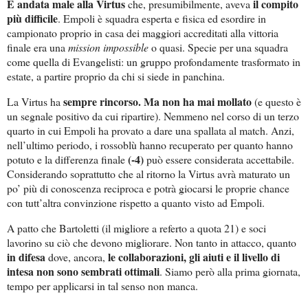
È andata male alla Virtus
il compito
che, presumibilmente, aveva
più difficile
. Empoli è squadra esperta e fisica ed esordire in
campionato proprio in casa dei maggiori accreditati alla vittoria
finale era una
mission impossible
o quasi. Specie per una squadra
come quella di Evangelisti: un gruppo profondamente trasformato in
estate, a partire proprio da chi si siede in panchina.
sempre rincorso. Ma non ha mai mollato
La Virtus ha
(e questo è
un segnale positivo da cui ripartire). Nemmeno nel corso di un terzo
quarto in cui Empoli ha provato a dare una spallata al match. Anzi,
nell’ultimo periodo, i rossoblù hanno recuperato per quanto hanno
(-4)
potuto e la differenza finale
può essere considerata accettabile.
Considerando soprattutto che al ritorno la Virtus avrà maturato un
po’ più di conoscenza reciproca e potrà giocarsi le proprie chance
con tutt’altra convinzione rispetto a quanto visto ad Empoli.
A patto che Bartoletti (il migliore a referto a quota 21) e soci
lavorino su ciò che devono migliorare. Non tanto in attacco, quanto
in difesa
le collaborazioni, gli aiuti e il livello di
dove, ancora,
intesa non sono sembrati ottimali
. Siamo però alla prima giornata,
tempo per applicarsi in tal senso non manca.