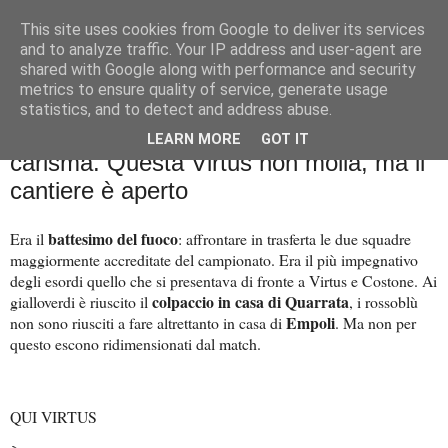
This site uses cookies from Google to deliver its services
Palla al cerchio
and to analyze traffic. Your IP address and user-agent are
shared with Google along with performance and security
metrics to ensure quality of service, generate usage
statistics, and to detect and address abuse.
martedì 1 ottobre 2024
Basket City: Gran Costone, carattere e
LEARN MORE
GOT IT
carisma. Questa Virtus non molla, ma il
cantiere è aperto
battesimo del fuoco
Era il
: affrontare in trasferta le due squadre
maggiormente accreditate del campionato. Era il più impegnativo
degli esordi quello che si presentava di fronte a Virtus e Costone. Ai
colpaccio in casa di Quarrata
gialloverdi è riuscito il
, i rossoblù
Empoli
non sono riusciti a fare altrettanto in casa di
. Ma non per
questo escono ridimensionati dal match.
QUI VIRTUS