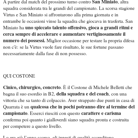
San Miniato
A partire dal match del prossimo turno contro
, altra
squadra considerata tra le grandi del campionato. La scorsa stagione
Virtus e San Miniato si affrontarono alla prima giornata e in
entrambe le occasioni vinse la squadra che giocava in trasferta. San
uno spiccato talento offensivo, gioca a grandi ritmi e
Miniato ha
cerca sempre di accelerare e aumentare vertiginosamente il
numero dei possessi.
Miglior occasione per testare la propria difesa
non c'è: se la Virtus vuole fare risultato, le sue fortune passano
necessariamente dalla fase di non possesso.
QUI COSTONE
Cinico, chirurgico, concreto
. È il Costone di Michele Belletti che
della squadra e del coach
bagna il suo esordio in B2,
, con una
vittoria che sa tanto di colpaccio. Aver strappato due punti in casa di
qualcosa che in pochi potranno dire al termine del
Quarrata è un
campionato
carattere e carisma
. Esserci riusciti con questo
conferma poi quanto i gialloverdi siano squadra pronta e costruita
per competere a questo livello.
Lo era già l’anno scorso, gli innesti di qualità accreditano