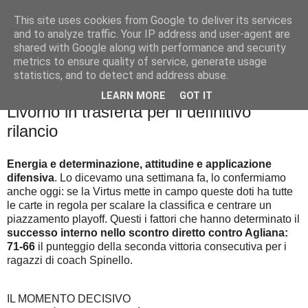
This site uses cookies from Google to deliver its services
Palla al cerchio
and to analyze traffic. Your IP address and user-agent are
shared with Google along with performance and security
metrics to ensure quality of service, generate usage
statistics, and to detect and address abuse.
domenica 6 marzo 2022
Prove di continuità per la Virtus. Lucca e
LEARN MORE
GOT IT
Livorno in trasferta per il definitivo
rilancio
Energia e determinazione, attitudine e applicazione
difensiva
. Lo dicevamo una settimana fa, lo confermiamo
anche oggi: se la Virtus mette in campo queste doti ha tutte
le carte in regola per scalare la classifica e centrare un
piazzamento playoff. Questi i fattori che hanno determinato il
successo interno nello scontro diretto contro Agliana:
71-66
il punteggio della seconda vittoria consecutiva per i
ragazzi di coach Spinello.
IL MOMENTO DECISIVO