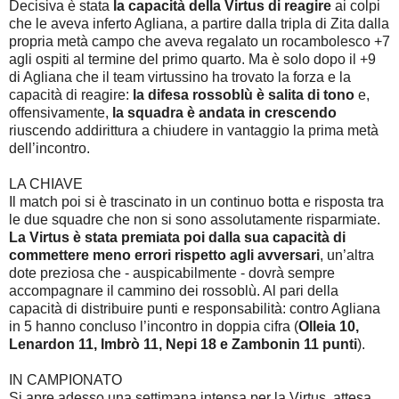
Decisiva è stata
la capacità della Virtus di reagire
ai colpi
che le aveva inferto Agliana, a partire dalla tripla di Zita dalla
propria metà campo che aveva regalato un rocambolesco +7
agli ospiti al termine del primo quarto. Ma è solo dopo il +9
di Agliana che il team virtussino ha trovato la forza e la
capacità di reagire:
la difesa rossoblù è salita di tono
e,
offensivamente,
la squadra è andata in crescendo
riuscendo addirittura a chiudere in vantaggio la prima metà
dell’incontro.
LA CHIAVE
Il match poi si è trascinato in un continuo botta e risposta tra
le due squadre che non si sono assolutamente risparmiate.
La Virtus è stata premiata poi dalla sua capacità di
commettere meno errori rispetto agli avversari
, un’altra
dote preziosa che - auspicabilmente - dovrà sempre
accompagnare il cammino dei rossoblù. Al pari della
capacità di distribuire punti e responsabilità: contro Agliana
in 5 hanno concluso l’incontro in doppia cifra (
Olleia 10,
Lenardon 11, Imbrò 11, Nepi 18 e Zambonin 11 punti
).
IN CAMPIONATO
Si apre adesso una settimana intensa per la Virtus, attesa