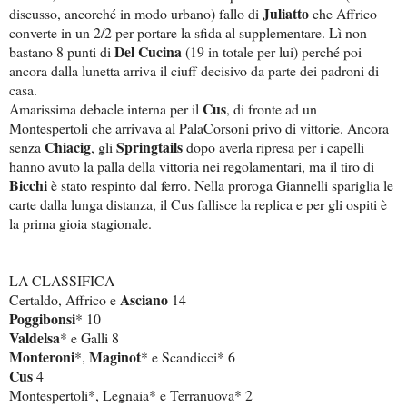
Juliatto
discusso, ancorché in modo urbano) fallo di
che Affrico
converte in un 2/2 per portare la sfida al supplementare. Lì non
Del Cucina
bastano 8 punti di
(19 in totale per lui) perché poi
ancora dalla lunetta arriva il ciuff decisivo da parte dei padroni di
casa.
Cus
Amarissima debacle interna per il
, di fronte ad un
Montespertoli che arrivava al PalaCorsoni privo di vittorie. Ancora
Chiacig
Springtails
senza
, gli
dopo averla ripresa per i capelli
hanno avuto la palla della vittoria nei regolamentari, ma il tiro di
Bicchi
è stato respinto dal ferro. Nella proroga Giannelli spariglia le
carte dalla lunga distanza, il Cus fallisce la replica e per gli ospiti è
la prima gioia stagionale.
LA CLASSIFICA
Asciano
Certaldo, Affrico e
14
Poggibonsi
* 10
Valdelsa
* e Galli 8
Monteroni
Maginot
*,
* e Scandicci* 6
Cus
4
Montespertoli*, Legnaia* e Terranuova* 2