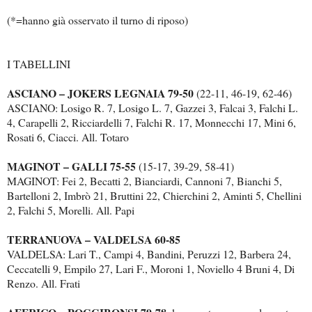
(*=hanno già osservato il turno di riposo)
I TABELLINI
ASCIANO – JOKERS LEGNAIA 79-50
(22-11, 46-19, 62-46)
ASCIANO: Losigo R. 7, Losigo L. 7, Gazzei 3, Falcai 3, Falchi L.
4, Carapelli 2, Ricciardelli 7, Falchi R. 17, Monnecchi 17, Mini 6,
Rosati 6, Ciacci. All. Totaro
MAGINOT – GALLI 75-55
(15-17, 39-29, 58-41)
MAGINOT: Fei 2, Becatti 2, Bianciardi, Cannoni 7, Bianchi 5,
Bartelloni 2, Imbrò 21, Bruttini 22, Chierchini 2, Aminti 5, Chellini
2, Falchi 5, Morelli. All. Papi
TERRANUOVA – VALDELSA 60-85
VALDELSA: Lari T., Campi 4, Bandini, Peruzzi 12, Barbera 24,
Ceccatelli 9, Empilo 27, Lari F., Moroni 1, Noviello 4 Bruni 4, Di
Renzo. All. Frati