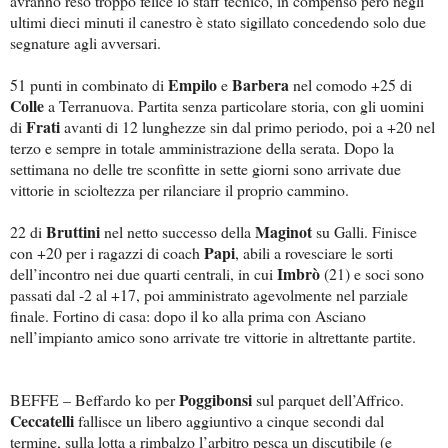
avranno reso troppo felice lo staff tecnico, in compenso però negli
ultimi dieci minuti il canestro è stato sigillato concedendo solo due
segnature agli avversari.
Empilo
Barbera
51 punti in combinato di
e
nel comodo +25 di
Colle
a Terranuova. Partita senza particolare storia, con gli uomini
Frati
di
avanti di 12 lunghezze sin dal primo periodo, poi a +20 nel
terzo e sempre in totale amministrazione della serata. Dopo la
settimana no delle tre sconfitte in sette giorni sono arrivate due
vittorie in scioltezza per rilanciare il proprio cammino.
Bruttini
Maginot
22 di
nel netto successo della
su Galli. Finisce
Papi
con +20 per i ragazzi di coach
, abili a rovesciare le sorti
Imbrò
dell’incontro nei due quarti centrali, in cui
(21) e soci sono
passati dal -2 al +17, poi amministrato agevolmente nel parziale
finale. Fortino di casa: dopo il ko alla prima con Asciano
nell’impianto amico sono arrivate tre vittorie in altrettante partite.
Poggibonsi
BEFFE – Beffardo ko per
sul parquet dell’Affrico.
Ceccatelli
fallisce un libero aggiuntivo a cinque secondi dal
termine, sulla lotta a rimbalzo l’arbitro pesca un discutibile (e