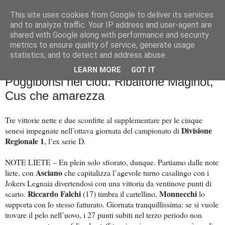
This site uses cookies from Google to deliver its services
Palla al cerchio
and to analyze traffic. Your IP address and user-agent are
shared with Google along with performance and security
metrics to ensure quality of service, generate usage
statistics, and to detect and address abuse.
mercoledì 22 novembre 2023
A tutta D: Asciano di testa, beffa
LEARN MORE
GOT IT
Poggibonsi nel clou. Ribaltone Maginot,
Cus che amarezza
Tre vittorie nette e due sconfitte al supplementare per le cinque
Divisione
senesi impegnate nell’ottava giornata del campionato di
Regionale 1
, l’ex serie D.
NOTE LIETE – En plein solo sfiorato, dunque. Partiamo dalle note
Asciano
liete, con
che capitalizza l’agevole turno casalingo con i
Jokers Legnaia divertendosi con una vittoria da ventinove punti di
Riccardo Falchi
Monnecchi
scarto.
(17) timbra il cartellino,
lo
supporta con lo stesso fatturato. Giornata tranquillissima: se si vuole
trovare il pelo nell’uovo, i 27 punti subiti nel terzo periodo non