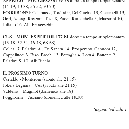
AFFRICO – POGGIBONSI 79-78
dopo un tempo supplementare
(14-19, 40-38, 56-52, 70-70)
POGGIBONSI: Calamassi, Tordini 9, Del Cucina 19, Ceccatelli 13,
Gori, Ndeng, Ravenni, Testi 8, Pucci, Rumachella 3, Maestrini 10,
Juliatto 16. All. Franceschini
CUS – MONTESPERTOLI 77-81
dopo un tempo supplementare
(15-18, 32-34, 46-48, 68-68)
Collet 17, Paladini A., De Sanctis 14, Prosperanti, Cannoni 12,
Cappellucci 3, Faso, Bicchi 13, Petraglia 4, Lotti 4, Battente 2,
Paladini S. 10. All: Bicchi
IL PROSSIMO TURNO
Certaldo - Monteroni (sabato alle 21,15)
Jokers Legnaia – Cus (sabato alle 21,15)
Valdelsa – Maginot (domenica alle 18)
Poggibonsi – Asciano (domenica alle 18,30)
Stefano Salvadori