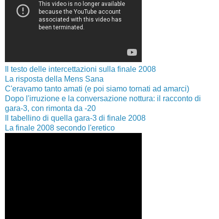
Il testo delle intercettazioni sulla finale 2008
La risposta della Mens Sana
C'eravamo tanto amati (e poi siamo tornati ad amarci)
Dopo l'irruzione e la conversazione nottura: il racconto di
gara-3, con rimonta da -20
Il tabellino di quella gara-3 di finale 2008
La finale 2008 secondo l'eretico