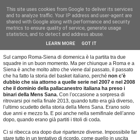
This site uses cookies from Google to deliver its services
Palla al cerchio
and to analyze traffic. Your IP address and user-agent are
shared with Google along with performance and security
metrics to ensure quality of service, generate usage
statistics, and to detect and address abuse.
venerdì 4 dicembre 2015
Bibliografia di un amarcord
LEARN MORE
GOT IT
Sul campo Roma-Siena di domenica è la partita tra due
squadre in un buon momento. Ma per chiunque a Roma e a
Siena è anche molto altro che viene dal passato, il passato
che ha fatto la storia del basket italiano, perché
non c'è
dubbio che sia attorno a quelle serie nel 2007 e nel 2008
che il dominio della pallacanestro italiana ha preso i
binari della Mens Sana.
Con l'occasione a sorpresa di
ritrovarsi poi nella finale 2013, quando tutto era già diverso,
l'ultimo scudetto della storia della Mens Sana. Erano solo
due anni e mezzo fa. E poi anche nella semifinale dell'anno
dopo, quando erano già partiti i titoli di coda.
Ci si ribecca ora dopo due ripartenze diverse. Impossibile far
stare tutto in un tentativo di ricordo, come quello in uscita