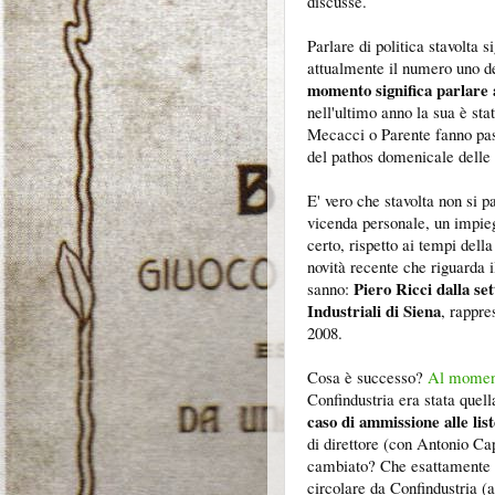
discusse.
Parlare di politica stavolta
attualmente il numero uno d
momento significa parlare 
nell'ultimo anno la sua è stat
Mecacci o Parente fanno pa
del pathos domenicale delle 
E' vero che stavolta non si p
vicenda personale, un impie
certo, rispetto ai tempi della
novità recente che riguarda 
Piero Ricci dalla se
sanno:
Industriali di Siena
, rappre
2008.
Cosa è successo?
Al moment
Confindustria era stata quella
caso di ammissione alle list
di direttore (con Antonio Ca
cambiato? Che esattamente al
circolare da Confindustria (a