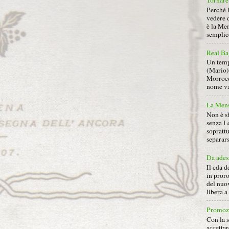
Tornare 
Perché 
vedere 
è la Men
semplice
Real Ba
Un tempo
(Mario) 
Morrocc
nome va 
La Mens
Non è s
senza L
soprattu
separars
Da ades
Il cda d
in proro
del nuov
libera 
Promoz
Con la s
accettar