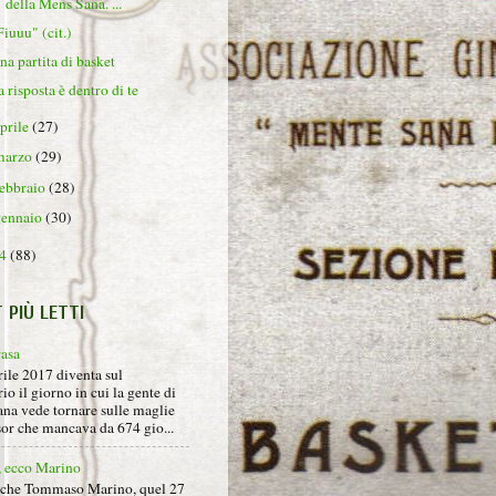
della Mens Sana. ...
Fiuuu" (cit.)
na partita di basket
a risposta è dentro di te
aprile
(27)
marzo
(29)
febbraio
(28)
gennaio
(30)
14
(88)
T PIÙ LETTI
rasa
rile 2017 diventa sul
io il giorno in cui la gente di
na vede tornare sulle maglie
sor che mancava da 674 gio...
, ecco Marino
nche Tommaso Marino, quel 27