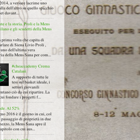
2014, a versare lacrime uno
alla dell'altro su quello spicchio
et davant...
nte e la storia. Proli e la Mens
lano e gli scudetti della Mens
 prima volta che capita di
arlare di Siena Livio Proli ,
uno dell'ultima vera
ria della Mens Sana per com...
#cheaccademy Crema
Catalani
A supporto di tutte le
tesi sul basket ideale, i
settori giovanili
ntano ciò da cui ripartire. La
cui fondare i progetti f...
nde. Al 52%
gno 2016 è il giorno in cui, col
 passaggio di proprietà in due
mezzo, la Mens Sana apre il
pitolo con cui aus...