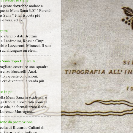
a riveder le stelle
la gente dovrebbe andare a
questa Mens Sana 3.0? " Perché
s Sana " è la risposta più
 e vera, ed è q...
gatta
 c'erano stati Bruttini
e Lanfredini, Rossi e Ciupi,
hi e Lazzeroni, Minucci. Il suo
ad allungare un elen...
 Sana dopo Bucarelli
bagliato costruire una squadra
orenzo Bucarelli. Anzi,
tto a queste condizioni,
i era diventata la strada più ...
so in poi
ella Mens Sana in scadenza, e
ga fino alla sospirata nomina
o cda, ha formalizzato il via
a Lorenzo Marrugant...
ione da promozione
celta di Riccardo Caliani di
e l'incarico di direttore