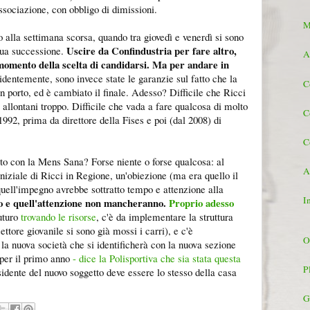
ssociazione, con obbligo di dimissioni.
M
o alla settimana scorsa, quando tra giovedì e venerdì si sono
Uscire da Confindustria per fare altro,
sua successione.
A
 momento della scelta di candidarsi. Ma per andare in
entemente, sono invece state le garanzie sul fatto che la
C
n porto, ed è cambiato il finale. Adesso? Difficile che Ricci
si allontani troppo. Difficile che vada a fare qualcosa di molto
C
1992, prima da direttore della Fises e poi (dal 2008) di
C
sto con la Mens Sana? Forse niente o forse qualcosa: al
A
iziale di Ricci in Regione, un'obiezione (ma era quello il
ll'impegno avrebbe sottratto tempo e attenzione alla
I
 e quell'attenzione non mancheranno.
Proprio adesso
uturo
trovando le risorse
, c'è da implementare la struttura
ettore giovanile si sono già mossi i carri), e c'è
O
 la nuova società che si identificherà con la nuova sezione
per il primo anno
- dice la Polisportiva che sia stata questa
P
sidente del nuovo soggetto deve essere lo stesso della casa
G