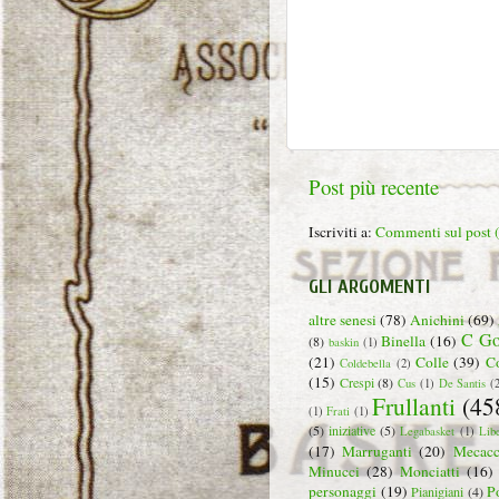
Post più recente
Iscriviti a:
Commenti sul post
GLI ARGOMENTI
altre senesi
(78)
Anichini
(69)
C Go
Binella
(16)
(8)
baskin
(1)
(21)
Colle
(39)
C
Coldebella
(2)
(15)
Crespi
(8)
Cus
(1)
De Santis
(
Frullanti
(45
(1)
Frati
(1)
(5)
iniziative
(5)
Legabasket
(1)
Lib
(17)
Marruganti
(20)
Mecacc
Minucci
(28)
Monciatti
(16)
personaggi
(19)
P
Pianigiani
(4)