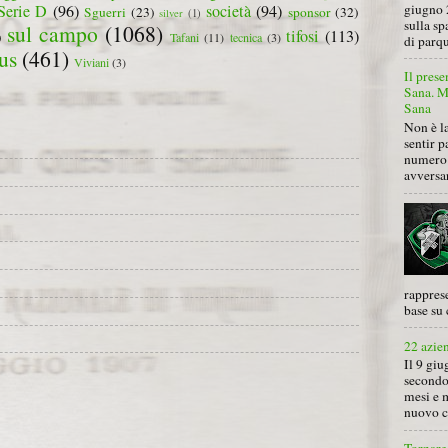
giugno 
Serie D
(96)
società
(94)
Sguerri
(23)
sponsor
(32)
silver
(1)
sulla sp
sul campo
(1068)
tifosi
(113)
)
Tafani
(11)
tecnica
(3)
di parqu
us
(461)
Viviani
(3)
Il prese
Sana. Mi
Sana
Non è la
sentir p
numero 
avversa
rapprese
base su 
22 azie
Il 9 giu
secondo
mesi e 
nuovo ca