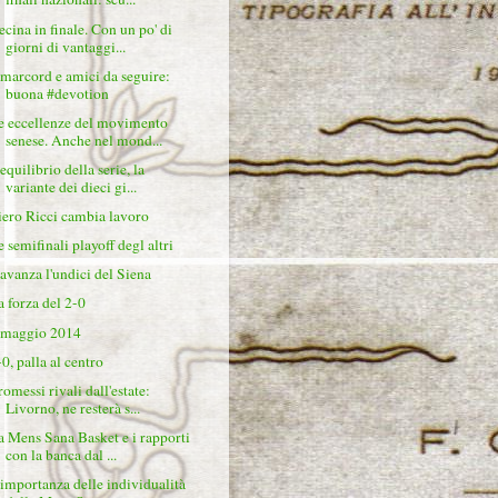
ecina in finale. Con un po' di
giorni di vantaggi...
marcord e amici da seguire:
buona #devotion
e eccellenze del movimento
senese. Anche nel mond...
equilibrio della serie, la
variante dei dieci gi...
iero Ricci cambia lavoro
e semifinali playoff degl altri
'avanza l'undici del Siena
a forza del 2-0
 maggio 2014
-0, palla al centro
romessi rivali dall'estate:
Livorno, ne resterà s...
a Mens Sana Basket e i rapporti
con la banca dal ...
'importanza delle individualità