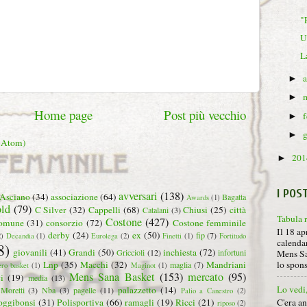
"
U
L
►
►
Home page
Post più vecchio
►
►
 (Atom)
20
►
I POS
avversari
(138)
Asciano
(34)
associazione
(64)
Bagatta
Awards
(1)
ld
(79)
C Silver
(32)
Cappelli
(68)
Chiusi
(25)
città
Catalani
(3)
Tabula 
Costone
(427)
omune
(31)
consorzio
(72)
Costone femminile
Il 18 ap
derby
(24)
ex
(50)
fip
(7)
2)
Decandia
(1)
Eurolega
(2)
Finetti
(1)
Fortitudo
calendar
8)
giovanili
(41)
Grandi
(50)
inchiesta
(72)
Griccioli
(12)
infortuni
Mens Sa
lo spon
Lnp
(35)
Macchi
(32)
Mandriani
maglia
(7)
ero basket
(1)
Maginot
(1)
Mens Sana Basket
(153)
mercato
(95)
i
(19)
media
(13)
Lo vedi
palazzetto
(14)
Moretti
(3)
Nba
(3)
pagelle
(11)
Palio a Canestro
(2)
C'era a
oggibonsi
(31)
Polisportiva
(66)
ramagli
(19)
Ricci
(21)
riposo
(2)