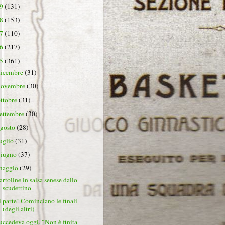
19
(131)
18
(153)
17
(110)
16
(217)
15
(361)
dicembre
(31)
novembre
(30)
ottobre
(31)
settembre
(30)
agosto
(28)
luglio
(31)
giugno
(37)
maggio
(29)
artoline in salsa senese dallo
scudettino
i parte! Cominciano le finali
(degli altri)
uccedeva oggi. "Non è finita