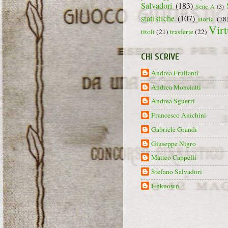
Salvadori
(183)
Serie A
(3)
statistiche
(107)
storia
(78
Virt
titoli
(21)
trasferte
(22)
CHI SCRIVE
Andrea Frullanti
Andrea Monciatti
Andrea Sguerri
Francesco Anichini
Gabriele Grandi
Giuseppe Nigro
Matteo Cappelli
Stefano Salvadori
Unknown