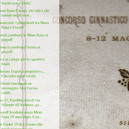
finché non è finita"
ens Sana-Cecina: chi sale e chi
scende negli scon...
marcord: i precedenti tra Mens
Sana e Cecina
om'è cambiata la Mens Sana ai
playoff
ome è cambiata Cecina ai
playoff
osì in campo per le (quattro)
finali
lmeno l'equità competitiva...
Che roba da poveretti
n finale lanciando un
messaggio. Ora Cecina
(oddi...
re 21, PalaMacchia di via
Allende all'Ardenza: ga...
layoff Scudetto senza Mens
Sana 19 anni dopo. Con...
li Under 19 di Livorno alle
finali nazionali: scu...