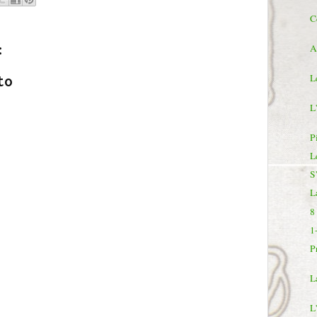
C
:
A
L
to
L'
P
L
S
L
8
1
P
L
L