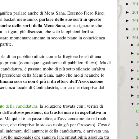
20
►
20
 significa parlare anche di Mens Sana. Essendo Piero Ricci
►
parlare delle sue sorti in questo
el basket mensanino,
20
►
anche delle sorti della Mens Sana
, senza ignorare che
20
►
a la figura più discussa, che solo le opinioni forti su
ssare momentaneamente in secondo piano in coincidenza
20
▼
partite.
►
►
arla di un pubblico ufficio come la Regione bensì di una
go privato (comunque ugualmente di pubblico rilievo). Ma di
►
 candidatura, è passata molto di più sotto silenzio un'altra
►
il presidente della Mens Sana, tanto che molti neanche lo
►
ttimana scorsa non è più il direttore dell'Associazione
sentanza locale di Confindustria, carica che ricopriva dal
►
►
▼
o della candidatura,
la soluzione trovata con i vertici di
C
autosospensione, da trasformare in aspettativa in
 dell'
e
. Ma qui si è un passo oltre, all'avvicendamento nel ruolo
pone, che ricopriva lo stesso ruolo già per Grosseto). Cosa è
S
l'indomani dell'annuncio della candidatura, è arrivata una
 livello nazionale) che sanciva l'incompatibilità assoluta tra
S