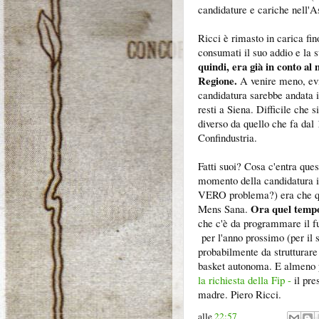
candidature e cariche nell'A
Ricci è rimasto in carica fin
consumati il suo addio e la 
quindi, era già in conto al
Regione.
A venire meno, evid
candidatura sarebbe andata i
resti a Siena. Difficile che 
diverso da quello che fa dal 
Confindustria.
Fatti suoi? Cosa c'entra que
momento della candidatura in
VERO problema?) era che que
Ora quel tempo
Mens Sana.
che c'è da programmare il f
per l'anno prossimo (per il s
probabilmente da strutturare
basket autonoma. E almeno 
la richiesta della Fip -
il pre
madre. Piero Ricci.
alle
22:57