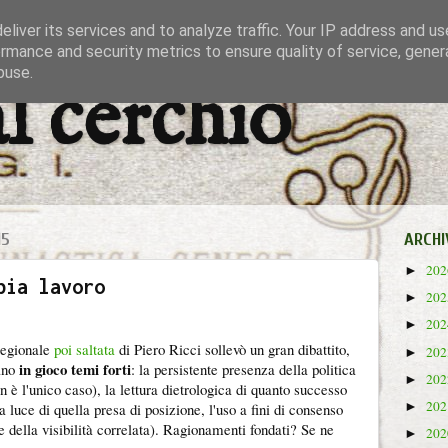
liver its services and to analyze traffic. Your IP address and u
rmance and security metrics to ensure quality of service, gene
buse.
al cerchio
15
ARCHI
20
►
bia lavoro
20
►
20
►
regionale
poi saltata
di Piero Ricci sollevò un gran dibattito,
20
►
in gioco temi forti
rano
: la persistente presenza della politica
20
►
 è l'unico caso), la lettura dietrologica di quanto successo
20
►
 luce di quella presa di posizione, l'uso a fini di consenso
 della visibilità correlata). Ragionamenti fondati? Se ne
20
►