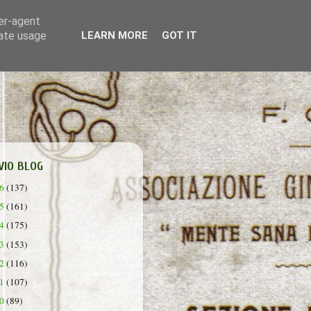
ser-agent
rate usage
LEARN MORE
GOT IT
VIO BLOG
26
(137)
25
(161)
24
(175)
23
(153)
22
(116)
21
(107)
20
(89)