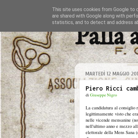
This site uses cookies from Google to de
are shared with Google along with perfo
statistics, and to detect and address a
Palla 
MARTEDÌ 12 MAGGIO 20
Piero Ricci cam
di
Giuseppe Nigro
La candidatura al consiglio 
legittimamente visto che e
nelle vicende mensanine (non
nell'ultimo anno e mezzo alla
elettorale della Mens Sana (e