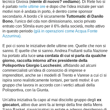
tecnico Givova (
niente di nuovo? vediamo
). Di Rete Ivo si
è parlato
nelle ultime ore
e dopo che l'idea iniziale per vari
motivi non è andata in porto, è dentro come sponsor
secondario. A bordo c'è sicuramente
Tuttomatic di Danilo
Bono
, l'unico del cda non dimissionario, socio privato
entrato con 50mila euro per il 6% della società, molto attivo
in questo periodo
(già in operazioni come Acqua Fonte
Azzurrina).
E poi ci sono le iniziative delle ultime ore. Quelle che non si
sanno. E quelle che si sanno. Andrea Frullanti sulla
Nazione
ha portato alla luce
una cordata di cui si parla da qualche
giorno, raccolta intorno all'ex presidente della
Polisportiva Giorgio Lucchesini
, affidando ad alcuni
commercialisti un'idea di consorzio di imprese e
imprenditori, anche se i modelli di Trento e Varese a cui ci si
ispira sono realisticamente lontani, per tanti motivi: è un
gruppo che lavora in accordo con i vertici attuali della
Polisportiva, con la Giunta.
Un'altra iniziativa fa capo al mai disciolto gruppo degli
ex
giocatori,
attivo due anni fa ai tempi della fine della Mens
Sana Basket, riavvicinatosi in estate e adesso desideroso di