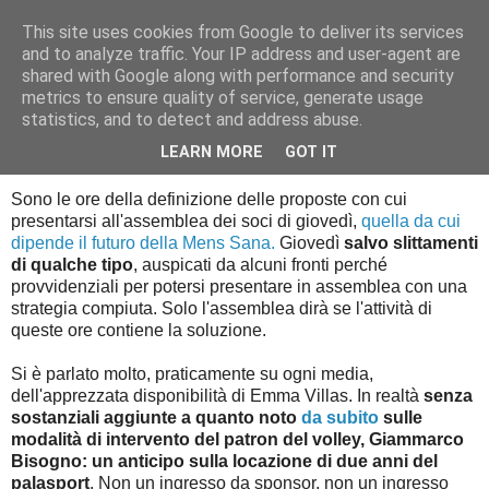
This site uses cookies from Google to deliver its services
Palla al cerchio
and to analyze traffic. Your IP address and user-agent are
shared with Google along with performance and security
metrics to ensure quality of service, generate usage
statistics, and to detect and address abuse.
lunedì 15 febbraio 2016
Cordate
LEARN MORE
GOT IT
Sono le ore della definizione delle proposte con cui
presentarsi all'assemblea dei soci di giovedì,
quella da cui
dipende il futuro della Mens Sana.
Giovedì
salvo slittamenti
di qualche tipo
, auspicati da alcuni fronti perché
provvidenziali per potersi presentare in assemblea con una
strategia compiuta. Solo l'assemblea dirà se l'attività di
queste ore contiene la soluzione.
Si è parlato molto, praticamente su ogni media,
dell'apprezzata disponibilità di Emma Villas. In realtà
senza
sostanziali aggiunte a quanto noto
da subito
sulle
modalità di intervento del patron del volley, Giammarco
Bisogno: un anticipo sulla locazione di due anni del
palasport
. Non un ingresso da sponsor, non un ingresso