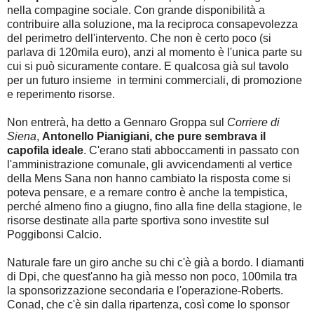
nella compagine sociale. Con grande disponibilità a
contribuire alla soluzione, ma la reciproca consapevolezza
del perimetro dell'intervento. Che non è certo poco (si
parlava di 120mila euro), anzi al momento è l'unica parte su
cui si può sicuramente contare. E qualcosa già sul tavolo
per un futuro insieme in termini commerciali, di promozione
e reperimento risorse.
Non entrerà, ha detto a Gennaro Groppa sul
Corriere di
Siena
,
Antonello Pianigiani, che pure sembrava il
capofila ideale
. C'erano stati abboccamenti in passato con
l'amministrazione comunale, gli avvicendamenti al vertice
della Mens Sana non hanno cambiato la risposta come si
poteva pensare, e a remare contro è anche la tempistica,
perché almeno fino a giugno, fino alla fine della stagione, le
risorse destinate alla parte sportiva sono investite sul
Poggibonsi Calcio.
Naturale fare un giro anche su chi c'è già a bordo. I diamanti
di Dpi, che quest'anno ha già messo non poco, 100mila tra
la sponsorizzazione secondaria e l'operazione-Roberts.
Conad, che c'è sin dalla ripartenza, così come lo sponsor