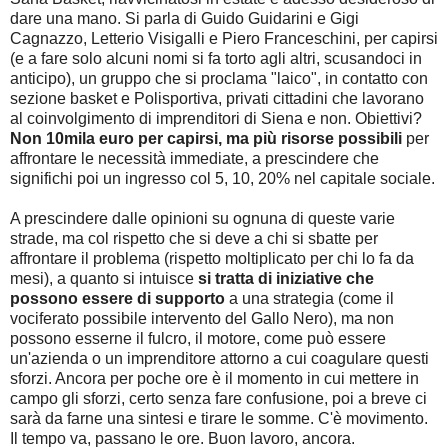
dare una mano. Si parla di Guido Guidarini e Gigi
Cagnazzo, Letterio Visigalli e Piero Franceschini, per capirsi
(e a fare solo alcuni nomi si fa torto agli altri, scusandoci in
anticipo), un gruppo che si proclama "laico", in contatto con
sezione basket e Polisportiva, privati cittadini che lavorano
al coinvolgimento di imprenditori di Siena e non. Obiettivi?
Non 10mila euro per capirsi, ma più risorse possibili
per
affrontare le necessità immediate, a prescindere che
significhi poi un ingresso col 5, 10, 20% nel capitale sociale.
A prescindere dalle opinioni su ognuna di queste varie
strade, ma col rispetto che si deve a chi si sbatte per
affrontare il problema (rispetto moltiplicato per chi lo fa da
mesi), a quanto si intuisce
si tratta di iniziative che
possono essere di supporto
a una strategia (come il
vociferato possibile intervento del Gallo Nero), ma non
possono esserne il fulcro, il motore, come può essere
un'azienda o un imprenditore attorno a cui coagulare questi
sforzi. Ancora per poche ore è il momento in cui mettere in
campo gli sforzi, certo senza fare confusione, poi a breve ci
sarà da farne una sintesi e tirare le somme. C'è movimento.
Il tempo va, passano le ore. Buon lavoro, ancora.