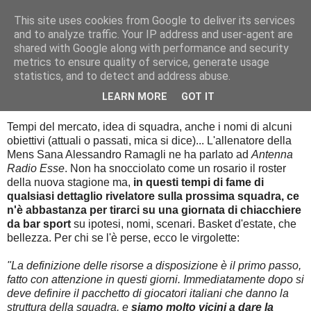
This site uses cookies from Google to deliver its services
Palla al cerchio
and to analyze traffic. Your IP address and user-agent are
shared with Google along with performance and security
metrics to ensure quality of service, generate usage
statistics, and to detect and address abuse.
giovedì 23 luglio 2015
Lo stato dei lavori, secondo Ramagli
LEARN MORE
GOT IT
Tempi del mercato, idea di squadra, anche i nomi di alcuni
obiettivi (attuali o passati, mica si dice)... L'allenatore della
Mens Sana Alessandro Ramagli ne ha parlato ad
Antenna
Radio Esse
. Non ha snocciolato come un rosario il roster
della nuova stagione ma,
in questi tempi di fame di
qualsiasi dettaglio rivelatore sulla prossima squadra, ce
n'è abbastanza per tirarci su una giornata di chiacchiere
da bar sport
su ipotesi, nomi, scenari. Basket d'estate, che
bellezza. Per chi se l'è perse, ecco le virgolette:
"La definizione delle risorse a disposizione è il primo passo,
fatto con attenzione in questi giorni. Immediatamente dopo si
deve definire il pacchetto di giocatori italiani che danno la
struttura della squadra, e
siamo molto vicini a dare la