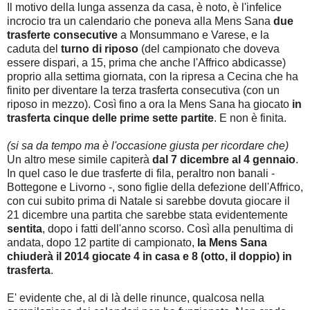
Il motivo della lunga assenza da casa, è noto, è l'infelice
incrocio tra un calendario che poneva alla Mens Sana
due
trasferte consecutive
a Monsummano e Varese, e la
caduta del
turno di riposo
(del campionato che doveva
essere dispari, a 15, prima che anche l'Affrico abdicasse)
proprio alla settima giornata, con la ripresa a Cecina che ha
finito per diventare la terza trasferta consecutiva (con un
riposo in mezzo). Così fino a ora la Mens Sana ha giocato
in
trasferta cinque delle prime sette partite
. E non è finita.
(si sa da tempo ma è l'occasione giusta per ricordare che)
Un altro mese simile capiterà
dal 7 dicembre al 4 gennaio
.
In quel caso le due trasferte di fila, peraltro non banali -
Bottegone e Livorno -, sono figlie della defezione dell'Affrico,
con cui subito prima di Natale si sarebbe dovuta giocare il
21 dicembre una partita che sarebbe stata evidentemente
sentita
, dopo i fatti dell'anno scorso. Così alla penultima di
andata, dopo 12 partite di campionato,
la Mens Sana
chiuderà il 2014 giocate 4 in casa e 8 (otto, il doppio) in
trasferta
.
E' evidente che, al di là delle rinunce, qualcosa nella