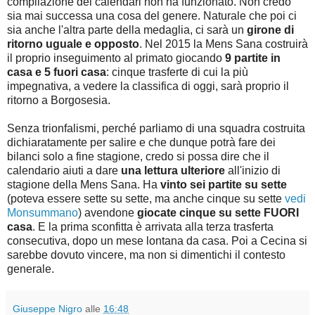
compilazione dei calendari non ha funzionato. Non credo
sia mai successa una cosa del genere. Naturale che poi ci
sia anche l'altra parte della medaglia, ci sarà un
girone di
ritorno uguale e opposto
. Nel 2015 la Mens Sana costruirà
il proprio inseguimento al primato giocando
9 partite in
casa e 5 fuori casa
: cinque trasferte di cui la più
impegnativa, a vedere la classifica di oggi, sarà proprio il
ritorno a Borgosesia.
Senza trionfalismi, perché parliamo di una squadra costruita
dichiaratamente per salire e che dunque potrà fare dei
bilanci solo a fine stagione, credo si possa dire che il
calendario aiuti a dare
una lettura ulteriore
all'inizio di
stagione della Mens Sana. Ha
vinto sei partite su sette
(poteva essere sette su sette, ma anche cinque su sette
vedi
Monsummano
) avendone
giocate cinque su sette FUORI
casa
. E la prima sconfitta è arrivata alla terza trasferta
consecutiva, dopo un mese lontana da casa. Poi a Cecina si
sarebbe dovuto vincere, ma non si dimentichi il contesto
generale.
Giuseppe Nigro
alle
16:48