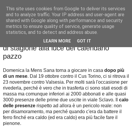
This site uses cookies from Google to deliver its services
Palla al cerchio
and to analyze traffic. Your IP address and user-agent are
shared with Google along with performance and security
metrics to ensure quality of service, generate usage
statistics, and to detect and address abuse.
venerdì 21 novembre 2014
Tornare a casa dopo un mese. E l'inizio
LEARN MORE
GOT IT
di stagione alla luce del calendario
pazzo
Domenica la Mens Sana torna a giocare in casa
dopo più
di un mese
. Dal 19 ottobre contro il Cus Torino, ci si ritrova il
23 novembre contro Valsesia. Per molti sarà l'occasione per
rivederla, perché è vero che in trasferta ci sono stati esodi di
massa ma comunque inferiori ai 2000 abbonati e alle quasi
3000 presenze delle prime due uscite in viale Sclavo. Il
calo
delle presenze
rispetto ad allora è un pericolo reale: non
per disamoramento, ma perché quando c'era da battere il
ferro finché era caldo (ed era caldo) era più facile fare il
pienone.