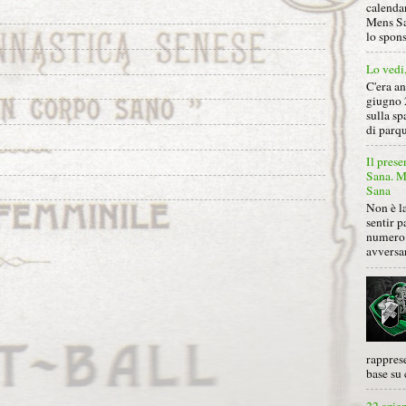
calendar
Mens Sa
lo spon
Lo vedi
C'era a
giugno 
sulla sp
di parqu
Il prese
Sana. Mi
Sana
Non è la
sentir p
numero 
avversa
rapprese
base su 
22 azie