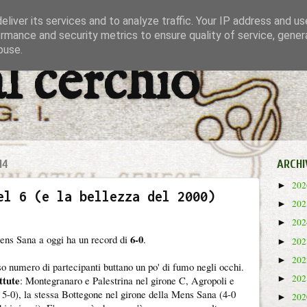
liver its services and to analyze traffic. Your IP address and u
rmance and security metrics to ensure quality of service, gene
buse.
al cerchio
14
ARCHI
20
►
el 6 (e la bellezza del 2000)
20
►
20
►
6-0
Mens Sana a oggi ha un record di
.
20
►
20
►
so numero di partecipanti buttano un po' di fumo negli occhi.
20
ttute
►
: Montegranaro e Palestrina nel girone C, Agropoli e
e 5-0), la stessa Bottegone nel girone della Mens Sana (4-0
20
►