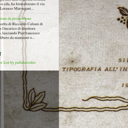
o cda, ha formalizzato il via
a Lorenzo Marrugant...
ione da promozione
celta di Riccardo Caliani di
e l'incarico di direttore
o, lasciando Pierfrancesco
libero da mansioni o...
T
r List by pallalcerchio