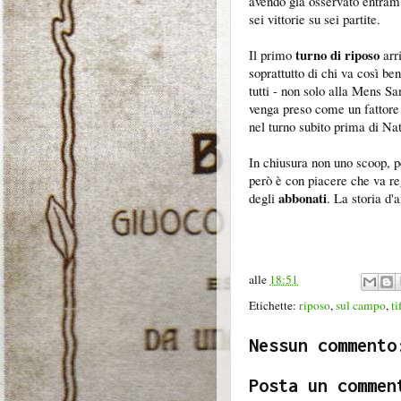
avendo già osservato entramb
sei vittorie su sei partite.
turno di riposo
Il primo
arr
soprattutto di chi va così b
tutti - non solo alla Mens San
venga preso come un fattor
nel turno subito prima di Nat
In chiusura non uno scoop, pe
però è con piacere che va re
abbonati
degli
. La storia d'
alle
18:51
Etichette:
riposo
,
sul campo
,
ti
Nessun commento
Posta un commen