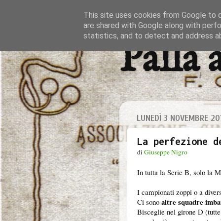
This site uses cookies from Google to de
are shared with Google along with perfo
statistics, and to detect and address a
Palla 
LUNEDÌ 3 NOVEMBRE 20
La perfezione d
di
Giuseppe Nigro
In tutta la Serie B, solo la 
I campionati zoppi o a diver
altre squadre imba
Ci sono
Bisceglie nel girone D (tutt