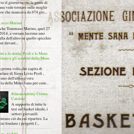
io il giorno in cui la gente di
na vede tornare sulle maglie
sor che mancava da 674 gio...
, ecco Marino
nche Tommaso Marino, quel 27
2014, a versare lacrime uno
alla dell'altro su quello spicchio
et davant...
nte e la storia. Proli e la Mens
lano e gli scudetti della Mens
 prima volta che capita di
arlare di Siena Livio Proli ,
uno dell'ultima vera
ria della Mens Sana per com...
#cheaccademy Crema
Catalani
A supporto di tutte le
tesi sul basket ideale, i
settori giovanili
ntano ciò da cui ripartire. La
cui fondare i progetti f...
nde. Al 52%