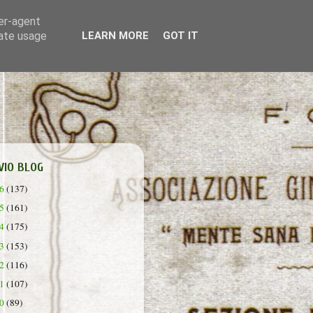
ser-agent
rate usage
LEARN MORE
GOT IT
VIO BLOG
26
(137)
25
(161)
24
(175)
23
(153)
22
(116)
21
(107)
20
(89)