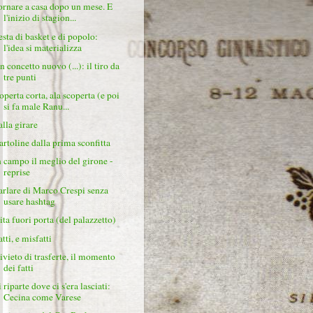
ornare a casa dopo un mese. E
l'inizio di stagion...
esta di basket e di popolo:
l'idea si materializza
n concetto nuovo (...): il tiro da
tre punti
operta corta, ala scoperta (e poi
si fa male Ranu...
alla girare
artoline dalla prima sconfitta
n campo il meglio del girone -
reprise
arlare di Marco Crespi senza
usare hashtag
ita fuori porta (del palazzetto)
tti, e misfatti
ivieto di trasferte, il momento
dei fatti
 riparte dove ci s'era lasciati:
Cecina come Varese