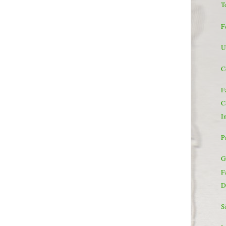
T
F
U
C
F
C
I
P
G
Fa
D
Si