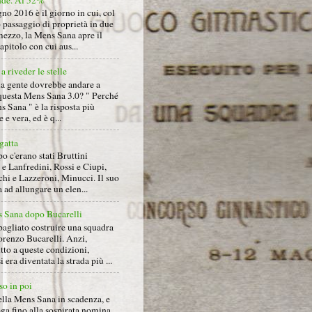
gno 2016 è il giorno in cui, col
 passaggio di proprietà in due
mezzo, la Mens Sana apre il
pitolo con cui aus...
a riveder le stelle
la gente dovrebbe andare a
questa Mens Sana 3.0? " Perché
s Sana " è la risposta più
 e vera, ed è q...
gatta
 c'erano stati Bruttini
e Lanfredini, Rossi e Ciupi,
hi e Lazzeroni, Minucci. Il suo
ad allungare un elen...
 Sana dopo Bucarelli
bagliato costruire una squadra
orenzo Bucarelli. Anzi,
tto a queste condizioni,
i era diventata la strada più ...
so in poi
ella Mens Sana in scadenza, e
ga fino alla sospirata nomina