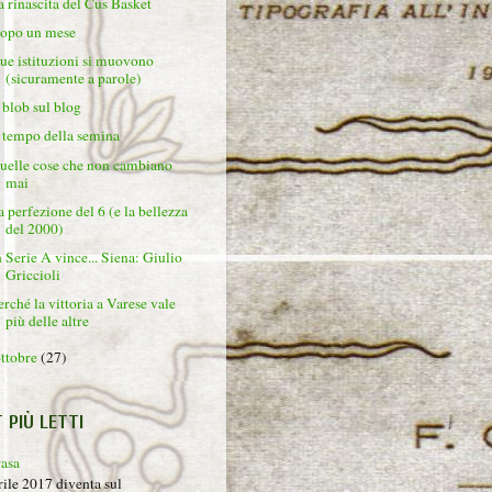
a rinascita del Cus Basket
opo un mese
ue istituzioni si muovono
(sicuramente a parole)
l blob sul blog
l tempo della semina
uelle cose che non cambiano
mai
a perfezione del 6 (e la bellezza
del 2000)
n Serie A vince... Siena: Giulio
Griccioli
erché la vittoria a Varese vale
più delle altre
ottobre
(27)
T PIÙ LETTI
rasa
rile 2017 diventa sul