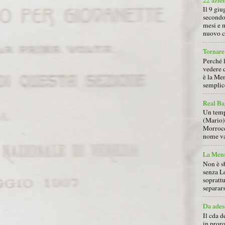
Il 9 giu
secondo
mesi e 
nuovo ca
Tornare 
Perché 
vedere 
è la Men
semplice
Real Ba
Un tempo
(Mario) 
Morrocc
nome va 
La Mens
Non è s
senza L
soprattu
separars
Da ades
Il cda d
in proro