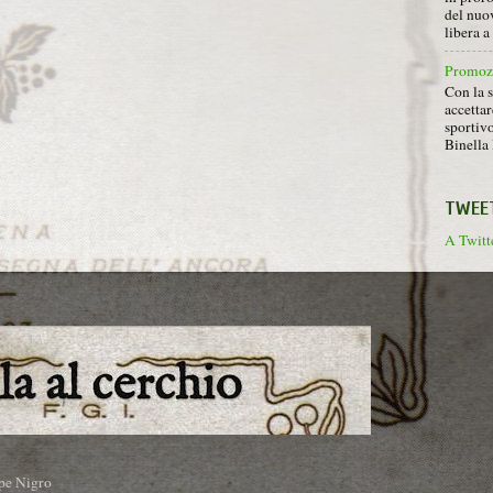
del nuov
libera 
Promoz
Con la s
accettar
sportiv
Binella 
TWEE
A Twitte
pe Nigro