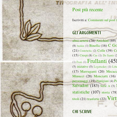
Post più recente
Iscriviti a:
Commenti sul post
GLI ARGOMENTI
altre senesi
(78)
Anichini
(69)
C Go
Binella
(16)
(8)
baskin
(1)
(21)
Colle
(39)
C
Coldebella
(2)
(15)
Crespi
(8)
Cus
(1)
De Santis
(
Frullanti
(45
(1)
Frati
(1)
(5)
iniziative
(5)
Legabasket
(1)
Lib
(17)
Marruganti
(20)
Mecacc
Minucci
(28)
Monciatti
(16)
personaggi
(19)
P
Pianigiani
(4)
Salvadori
(183)
Serie A
(3)
statistiche
(107)
storia
(78
Virt
titoli
(21)
trasferte
(22)
CHI SCRIVE