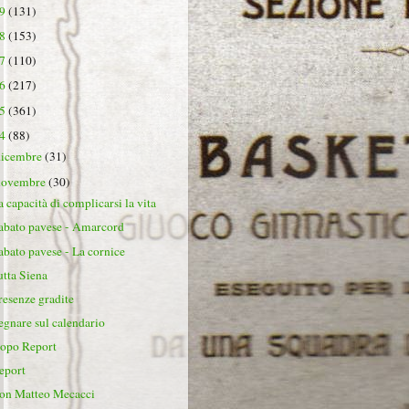
19
(131)
18
(153)
17
(110)
16
(217)
15
(361)
14
(88)
dicembre
(31)
novembre
(30)
a capacità di complicarsi la vita
abato pavese - Amarcord
abato pavese - La cornice
utta Siena
resenze gradite
egnare sul calendario
opo Report
eport
on Matteo Mecacci