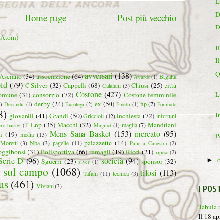
L
D
Home page
Post più vecchio
D
 (Atom)
I
I
Q
avversari
(138)
Asciano
(34)
associazione
(64)
Bagatta
Awards
(1)
ld
(79)
C Silver
(32)
Cappelli
(68)
Chiusi
(25)
città
Catalani
(3)
Costone
(427)
L
omune
(31)
consorzio
(72)
Costone femminile
derby
(24)
ex
(50)
fip
(7)
2)
Decandia
(1)
Eurolega
(2)
Finetti
(1)
Fortitudo
8)
I
giovanili
(41)
Grandi
(50)
inchiesta
(72)
Griccioli
(12)
infortuni
Lnp
(35)
Macchi
(32)
Mandriani
maglia
(7)
ero basket
(1)
Maginot
(1)
Mens Sana Basket
(153)
mercato
(95)
i
(19)
media
(13)
P
palazzetto
(14)
Moretti
(3)
Nba
(3)
pagelle
(11)
Palio a Canestro
(2)
oggibonsi
(31)
Polisportiva
(66)
ramagli
(19)
Ricci
(21)
riposo
(2)
Serie D
(96)
società
(94)
►
Sguerri
(23)
sponsor
(32)
silver
(1)
sul campo
(1068)
tifosi
(113)
)
Tafani
(11)
tecnica
(3)
us
(461)
Viviani
(3)
I POS
Tabula 
Il 18 ap