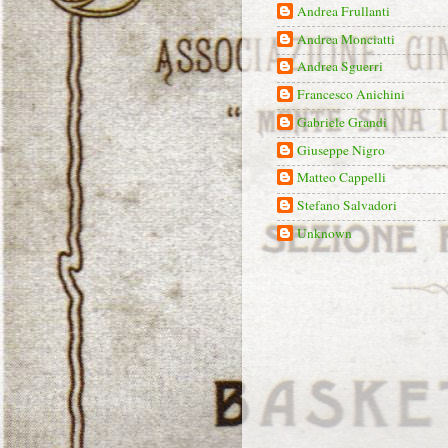
Andrea Frullanti
Andrea Monciatti
Andrea Sguerri
Francesco Anichini
Gabriele Grandi
Giuseppe Nigro
Matteo Cappelli
Stefano Salvadori
Unknown