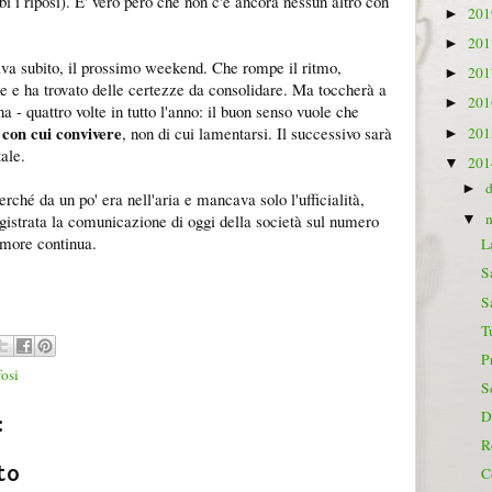
i i riposi). E' vero però che non c'è ancora nessun altro con
20
►
20
►
iva subito, il prossimo weekend. Che rompe il ritmo,
20
►
ene e ha trovato delle certezze da consolidare. Ma toccherà a
20
►
a - quattro volte in tutto l'anno: il buon senso vuole che
con cui convivere
e
, non di cui lamentarsi. Il successivo sarà
20
►
ale.
20
▼
►
rché da un po' era nell'aria e mancava solo l'ufficialità,
gistrata la comunicazione di oggi della società sul numero
▼
amore continua.
L
S
S
T
P
fosi
S
D
:
R
to
C