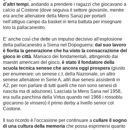
d'altri tempi
, andando a prendere i ragazzi che giocavano a
calcio al Costone (dove seguiva il settore giovanile, mentre
era anche allenatore della Mens Sana) per portarli
nell'attiguo campo da basket in terra battuta per insegnare
loro la pallacanestro.
E' anche così che dette un impulso decisivo all'esplosione
della pallacanestro a Siena nel Dopoguerra:
dal suo lavoro
è fiorita la generazione che ha visto la consacrazione del
gioco in città
. Maniaco dei fondamentali, attingendo dai
maestri americani del gioco,
è stato il fondatore della
scuola tecnica senese che ancora oggi prospera
(giusto
per enumerare: un senese c.t. della Nazionale, un altro
senese allenatore in Serie A, altri due senesi assistenti in
A2, per non parlare di tutti quelli che non sono senesi di
nascita ma di adozione). Lasciata la Mens Sana nel 1958,
era sulla panchina della Virtus quando nel 1966 i rossoblu
giocarono (e vinsero) il primo derby a livello senior col
Costone.
Il suo ricordo è l'occasione per continuare a
cullare il sogno
di una cultura della memoria
che possa esprimersi quanto