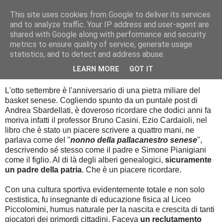
This site uses cookies from Google to deliver its services
Palla al cerchio
and to analyze traffic. Your IP address and user-agent are
shared with Google along with performance and security
metrics to ensure quality of service, generate usage
statistics, and to detect and address abuse.
martedì 8 settembre 2015
Il Prof Bruno Casini
LEARN MORE
GOT IT
L'otto settembre è l'anniversario di una pietra miliare del
basket senese. Cogliendo spunto da un puntale post di
Andrea Sbardellati, è doveroso ricordare che dodici anni fa
moriva infatti il professor Bruno Casini. Ezio Cardaioli, nel
libro che è stato un piacere scrivere a quattro mani, ne
parlava come del "
nonno della pallacanestro senese
",
descrivendo sé stesso come il padre e Simone Pianigiani
come il figlio. Al di là degli alberi genealogici,
sicuramente
un padre della patria
. Che è un piacere ricordare.
Con una cultura sportiva evidentemente totale e non solo
cestistica, fu insegnante di educazione fisica al Liceo
Piccolomini, humus naturale per la nascita e crescita di tanti
giocatori dei primordi cittadini. Faceva
un reclutamento