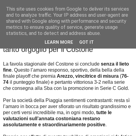
This site uses cookies from Google to deliver its services
Palla al cerchio
and to analyze traffic. Your IP address and user-agent are
shared with Google along with performance and security
metrics to ensure quality of service, generate usage
statistics, and to detect and address abuse.
lunedì 10 giugno 2019
Basket City: Sale Arezzo, rammarico e
LEARN MORE
GOT IT
tanto orgoglio per il Costone
La favola stagionale del Costone si conclude
senza il lieto
fine
. Questo l’amaro responso, sportivo, della bella della
finale playoff che premia
Arezzo, vincitrice di misura
(
76-
74
il punteggio finale) e pertanto vittoriosa 3-2 nella serie
che consegna alla Sba con la promozione in Serie C Gold.
Per la società della Piaggia sentimenti contrastanti: resta sì
l’amaro in bocca per aver sfiorato un risultato grandissimo e
per certi versi incredibile ma, in ogni modo,
tutte le
valutazioni sull’annata costoniana restano
assolutamente e straordinariamente positive
.