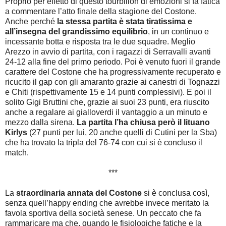
Proprio per effetto di questo tourbillon di emozioni si fa fatica
a commentare l’atto finale della stagione del Costone.
Anche perché
la stessa partita è stata tiratissima e
all’insegna del grandissimo equilibrio
, in un continuo e
incessante botta e risposta tra le due squadre. Meglio
Arezzo in avvio di partita, con i ragazzi di Serravalli avanti
24-12 alla fine del primo periodo. Poi è venuto fuori il grande
carattere del Costone che ha progressivamente recuperato e
ricucito il gap con gli amaranto grazie ai canestri di Tognazzi
e Chiti (rispettivamente 15 e 14 punti complessivi). E poi il
solito Gigi Bruttini che, grazie ai suoi 23 punti, era riuscito
anche a regalare ai gialloverdi il vantaggio a un minuto e
mezzo dalla sirena.
La partita l’ha chiusa però il lituano
Kirlys
(27 punti per lui, 20 anche quelli di Cutini per la Sba)
che ha trovato la tripla del 76-74 con cui si è concluso il
match.
***
La
straordinaria annata del Costone
si è conclusa così,
senza quell’happy ending che avrebbe invece meritato la
favola sportiva della società senese. Un peccato che fa
rammaricare ma che, quando le fisiologiche fatiche e la