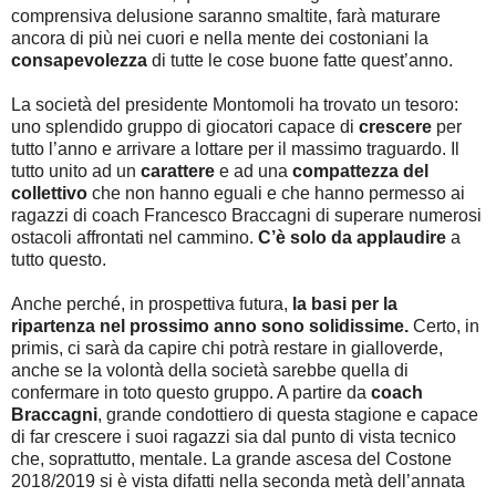
comprensiva delusione saranno smaltite, farà maturare
ancora di più nei cuori e nella mente dei costoniani la
consapevolezza
di tutte le cose buone fatte quest’anno.
La società del presidente Montomoli ha trovato un tesoro:
uno splendido gruppo di giocatori capace di
crescere
per
tutto l’anno e arrivare a lottare per il massimo traguardo. Il
tutto unito ad un
carattere
e ad una
compattezza del
collettivo
che non hanno eguali e che hanno permesso ai
ragazzi di coach Francesco Braccagni di superare numerosi
ostacoli affrontati nel cammino.
C’è solo da applaudire
a
tutto questo.
Anche perché, in prospettiva futura,
la basi per la
ripartenza nel prossimo anno sono solidissime.
Certo, in
primis, ci sarà da capire chi potrà restare in gialloverde,
anche se la volontà della società sarebbe quella di
confermare in toto questo gruppo. A partire da
coach
Braccagni
, grande condottiero di questa stagione e capace
di far crescere i suoi ragazzi sia dal punto di vista tecnico
che, soprattutto, mentale. La grande ascesa del Costone
2018/2019 si è vista difatti nella seconda metà dell’annata