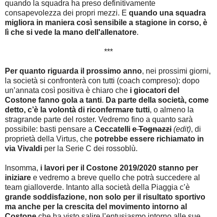
quando la squadra ha preso definitivamente
consapevolezza dei propri mezzi. E
quando una squadra
migliora in maniera così sensibile a stagione in corso, è
lì che si vede la mano dell'allenatore
.
***
Per quanto riguarda il prossimo anno
, nei prossimi giorni,
la società si confronterà con tutti (coach compreso): dopo
un’annata così positiva è chiaro che
i giocatori del
Costone fanno gola a tanti
.
Da parte della società, come
detto, c’è la volontà di riconfermare tutti
, o almeno la
stragrande parte del roster. Vedremo fino a quanto sarà
possibile: basti pensare a
Ceccatelli
e Tognazzi
(edit)
, di
proprietà della Virtus, che
potrebbe essere richiamato in
via Vivaldi
per la Serie C dei rossoblù.
Insomma,
i lavori per il Costone 2019/2020 stanno per
iniziare
e vedremo a breve quello che potrà succedere al
team gialloverde. Intanto alla società della Piaggia c’è
grande soddisfazione, non solo per il risultato sportivo
ma anche per la crescita del movimento intorno al
Costone
che ha visto salire l’entusiasmo intorno alle sue