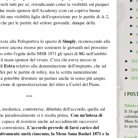
►
rli tutti per sé, rivendicando come la visibilità sul parquet
►
i due main sponsor dell'Academy (con cui copriva buona
ltà una visibilità figlia dell'esposizione per le partite di A-2,
►
he per le partite del settore giovanile, dunque della
►
►
Simply
esta alla Polisportiva lo spazio di
, riconoscendo alla
►
avere ancora risorse per sostenere le giovanili nel prossimo
►
SG
no sotto l'egida della MSB 1871 gli spazi di
nell'ambito
il main sponsor del vivaio. C'era chi aveva messo in
20
►
Estra
 di
relativo alla denominazione dell'impianto, che ad
20
►
ex per le partite di volley, ma la scritta naturalmente
ica potrebbe diventare un partner anche in senso più ampio,
20
►
zione di sponsorizzazione del ritiro a Castel del Piano.
I POS
***
Tabula 
, mediatica, controversa, dibattuta dell'accordo, quella sul
Il 18 ap
Con un'intesa di
che paradossalmente si è risolta prima.
calendar
, capace di resistere anche ad accadimenti successivi
Mens Sa
lo spon
L'accordo prevede di farsi carico del
a convenienza.
ativamente metà ciascuno, la Mens Sana Basket 1871 e la
Lo vedi