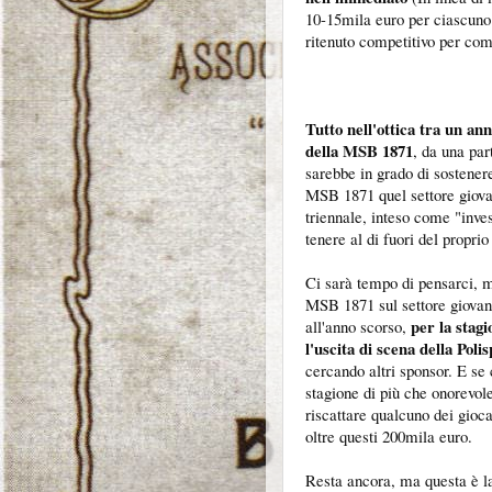
10-15mila euro per ciascuno 
ritenuto competitivo per com
Tutto nell'ottica tra un ann
della MSB 1871
, da una par
sarebbe in grado di sostenere
MSB 1871 quel settore giovan
triennale, inteso come "inves
tenere al di fuori del propri
Ci sarà tempo di pensarci, 
MSB 1871 sul settore giovani
per la stag
all'anno scorso,
l'uscita di scena della Poli
cercando altri sponsor. E se 
stagione di più che onorevol
riscattare qualcuno dei gioca
oltre questi 200mila euro.
Resta ancora, ma questa è la