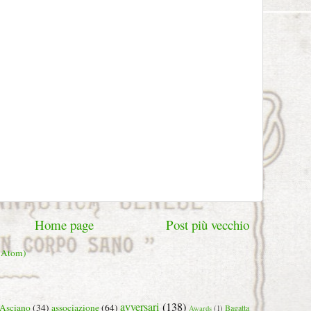
Home page
Post più vecchio
 (Atom)
avversari
(138)
Asciano
(34)
associazione
(64)
Bagatta
Awards
(1)