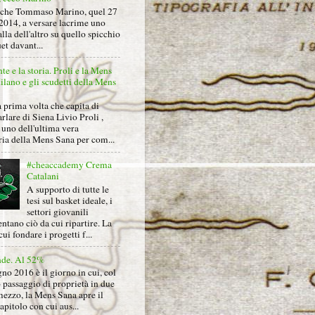
nche Tommaso Marino, quel 27
2014, a versare lacrime uno
alla dell'altro su quello spicchio
et davant...
nte e la storia. Proli e la Mens
lano e gli scudetti della Mens
 prima volta che capita di
arlare di Siena Livio Proli ,
uno dell'ultima vera
ria della Mens Sana per com...
#cheaccademy Crema
Catalani
A supporto di tutte le
tesi sul basket ideale, i
settori giovanili
ntano ciò da cui ripartire. La
cui fondare i progetti f...
nde. Al 52%
gno 2016 è il giorno in cui, col
 passaggio di proprietà in due
mezzo, la Mens Sana apre il
pitolo con cui aus...