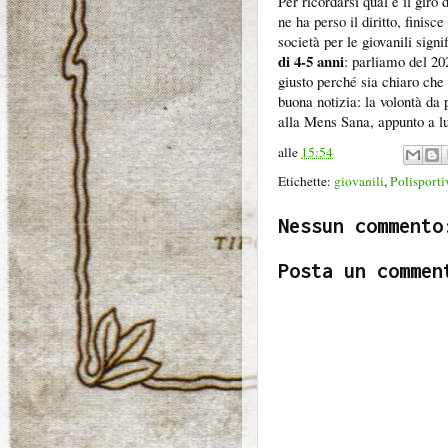
Per ricordarsi qual è il giro
ne ha perso il diritto, finisc
società per le giovanili signi
di 4-5 anni
: parliamo del 2
giusto perché sia chiaro che
buona notizia: la volontà da 
alla Mens Sana, appunto a l
alle
15:54
Etichette:
giovanili
,
Polisporti
Nessun commento
Posta un commen