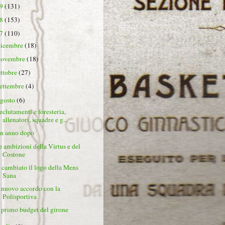
19
(131)
18
(153)
17
(110)
dicembre
(18)
novembre
(18)
ottobre
(27)
settembre
(4)
agosto
(6)
eclutamenti e foresteria,
allenatori, squadre e g...
n anno dopo
e ambizioni della Virtus e del
Costone
' cambiato il logo della Mens
Sana
l nuovo accordo con la
Polisportiva
l primo budget del girone