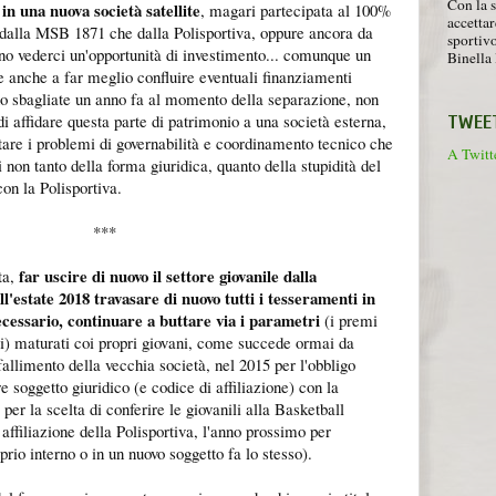
Con la s
 in una nuova società satellite
, magari partecipata al 100%
accettar
dalla MSB 1871 che dalla Polisportiva, oppure ancora da
sportiv
ano vederci un'opportunità di investimento... comunque un
Binella 
le anche a far meglio confluire eventuali finanziamenti
ono sbagliate un anno fa al momento della separazione, non
 di affidare questa parte di patrimonio a una società esterna,
TWEE
tare i problemi di governabilità e coordinamento tecnico che
A Twitte
i non tanto della forma giuridica, quanto della stupidità del
con la Polisportiva.
***
far uscire di nuovo il settore giovanile dalla
ta,
ll'estate 2018 travasare di nuovo tutti i tesseramenti in
cessario, continuare a buttare via i parametri
(i premi
ri) maturati coi propri giovani, come succede ormai da
 fallimento della vecchia società, nel 2015 per l'obbligo
 soggetto giuridico (e codice di affiliazione) con la
er la scelta di conferire le giovanili alla Basketball
filiazione della Polisportiva, l'anno prossimo per
prio interno o in un nuovo soggetto fa lo stesso).