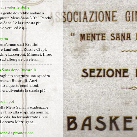
a riveder le stelle
la gente dovrebbe andare a
questa Mens Sana 3.0? " Perché
s Sana " è la risposta più
 e vera, ed è q...
gatta
 c'erano stati Bruttini
e Lanfredini, Rossi e Ciupi,
hi e Lazzeroni, Minucci. Il suo
ad allungare un elen...
 Sana dopo Bucarelli
bagliato costruire una squadra
orenzo Bucarelli. Anzi,
tto a queste condizioni,
i era diventata la strada più ...
so in poi
ella Mens Sana in scadenza, e
ga fino alla sospirata nomina
o cda, ha formalizzato il via
a Lorenzo Marrugant...
ione da promozione