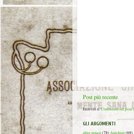
Post più recente
Iscriviti a:
Commenti sul post
GLI ARGOMENTI
altre senesi
(78)
Anichini
(69)