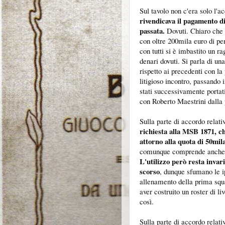
Sul tavolo non c'era solo l'
rivendicava il pagamento d
passata.
Dovuti. Chiaro che 
con oltre 200mila euro di per
con tutti si è imbastito un
denari dovuti. Si parla di u
rispetto ai precedenti con la
litigioso incontro, passando 
stati successivamente portati
con Roberto Maestrini dalla p
Sulla parte di accordo relati
richiesta alla MSB 1871, c
attorno alla quota di 50mil
comunque comprende anche la 
L'utilizzo però resta invari
scorso
, dunque sfumano le ip
allenamento della prima squad
aver costruito un roster di li
così.
Sulla parte di accordo relati