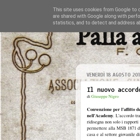
This site uses cookies from Google to de
are shared with Google along with perfo
statistics, and to detect and address a
Palla 
VENERDÌ 18 AGOSTO 201
Il nuovo accord
di
Giuseppe Nigro
Convenzione per l'affitto d
nell'Academy
. L'accordo tr
ridisegna non solo i rapporti
permettere alla MSB 1871 di 
casa e al settore giovanile di