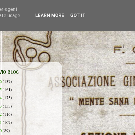
ser-agent
rate usage
LEARN MORE
GOT IT
VIO BLOG
26
(137)
25
(161)
24
(175)
23
(153)
22
(116)
21
(107)
20
(89)