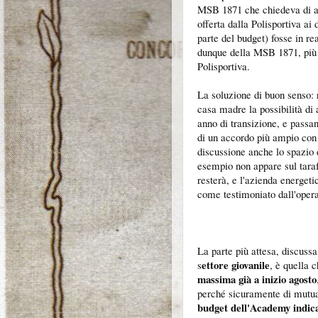
MSB 1871 che chiedeva di ave
offerta dalla Polisportiva a
parte del budget) fosse in rea
dunque della MSB 1871, più c
Polisportiva.
La soluzione di buon senso: r
casa madre la possibilità di 
anno di transizione, e passa
di un accordo più ampio con 
discussione anche lo spazio
esempio non appare sul tarafl
resterà, e l'azienda energet
come testimoniato dall'opera
La parte più attesa, discussa
ettore giovanile
s
, è quella 
massima già a inizio agosto
perché sicuramente di mutu
budget dell'Academy indic