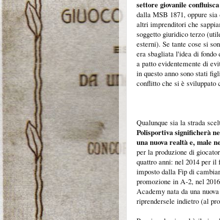
settore giovanile confluisca
dalla MSB 1871, oppure sia 
altri imprenditori che sappi
soggetto giuridico terzo (uti
esterni). Se tante cose si s
era sbagliata l'idea di fondo
a patto evidentemente di evi
in questo anno sono stati figl
conflitto che si è sviluppato 
Qualunque sia la strada scel
Polisportiva significherà ne
una nuova realtà e, male ne
per la produzione di giocato
quattro anni: nel 2014 per il
imposto dalla Fip di cambiare
promozione in A-2, nel 2016 p
Academy nata da una nuova af
riprendersele indietro (al pro