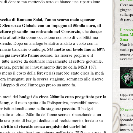
i di denaro ma mettendo nero su bianco una ripartizione
C'era a
giugno 
sulla sp
 scelta di Romano Solai, l'anno scorso main sponsor
di parqu
 Sicurezza Globale con un impegno di 50mila euro, di
Il prese
settore giovanile ma entrando nel Consorzio
, che dunque
Sana. Mi
rta attrattività come occasione non solo di visibilità ma
Sana
aziende. Dopo un analogo tentativo andato a vuoto con la
Non è la
SG mette sul tavolo fino al 60%
ranzie bancarie o anticipi,
sentir p
numero 
a già investito l'anno scorso
, tra risorse proprie e il
avversa
 tutte risorse da destinare interamente al settore giovanile.
ferenza, perché se l'investimento diretto della MSB 1871
o meno il costo della foresteria) sarebbe stato circa la metà
i era impegnati per la scorsa stagione, sommato alle risorse
il doppio di quell'impegno preso un anno fa.
rapprese
budget da circa 200mila euro progettato per la
re metà del
base su 
ademy
, e il resto spetta alla Polisportiva, prevedibilmente
or istituzionali come nella stagione passata. Il budget
22 azie
petto ai circa 240mila dell'anno scorso, rinunciando a un
Il 9 giu
secondo
ndo una parte di budget dedicata al reclutamento, fondato su
mesi e 
n diritto di riscatto senza acquisto dei cartellini
nuovo ca
 massima, significa immaginare nell'estate 2018 una spesa di