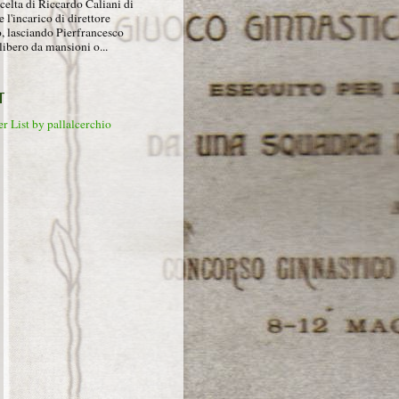
celta di Riccardo Caliani di
e l'incarico di direttore
o, lasciando Pierfrancesco
libero da mansioni o...
T
r List by pallalcerchio