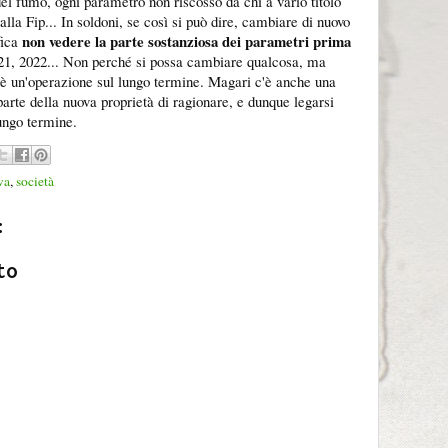
 del fumo, ogni parametro non riscosso da chi a vario titolo
e alla Fip... In soldoni, se così si può dire, cambiare di nuovo
non vedere la parte sostanziosa dei parametri prima
fica
021, 2022... Non perché si possa cambiare qualcosa, ma
 è un'operazione sul lungo termine. Magari c'è anche una
parte della nuova proprietà di ragionare, e dunque legarsi
ungo termine.
va
,
società
:
to