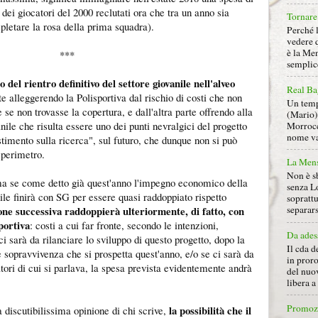
dei giocatori del 2000 reclutati ora che tra un anno sia
Tornare 
pletare la rosa della prima squadra).
Perché 
vedere 
è la Men
***
semplice
o del rientro definitivo del settore giovanile nell'alveo
Real Ba
te alleggerendo la Polisportiva dal rischio di costi che non
Un tempo
 se non trovasse la copertura, e dall'altra parte offrendo alla
(Mario) 
ile che risulta essere uno dei punti nevralgici del progetto
Morrocc
nome va 
timento sulla ricerca", sul futuro, che dunque non si può
o perimetro.
La Mens
Non è s
ma se come detto già quest'anno l'impegno economico della
senza L
le finirà con SG per essere quasi raddoppiato rispetto
soprattu
ione successiva raddoppierà ulteriormente, di fatto, con
separars
sportiva
: costi a cui far fronte, secondo le intenzioni,
Da ades
ci sarà da rilanciare lo sviluppo di questo progetto, dopo la
Il cda d
e sopravvivenza che si prospetta quest'anno, e/o se ci sarà da
in proro
tori di cui si parlava, la spesa prevista evidentemente andrà
del nuov
libera 
Promoz
la possibilità che il
 discutibilissima opinione di chi scrive,