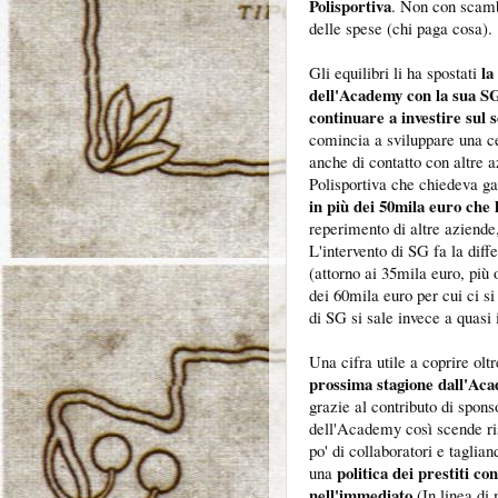
Polisportiva
. Non con scamb
delle spese (chi paga cosa).
la
Gli equilibri li ha spostati
dell'Academy con la sua SG
continuare a investire sul 
comincia a sviluppare una ce
anche di contatto con altre 
Polisportiva che chiedeva ga
in più dei 50mila euro che h
reperimento di altre aziende,
L'intervento di SG fa la dif
(attorno ai 35mila euro, più 
dei 60mila euro per cui ci s
di SG si sale invece a quasi 
Una cifra utile a coprire olt
prossima stagione dall'Ac
grazie al contributo di spons
dell'Academy così scende ris
po' di collaboratori e taglia
politica dei prestiti co
una
nell'immediato
(In linea di