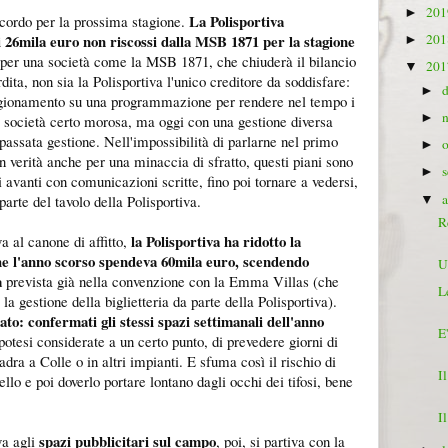
20
►
La Polisportiva
accordo per la prossima stagione.
i 26mila euro non riscossi dalla MSB 1871 per la stagione
20
►
per una società come la MSB 1871, che chiuderà il bilancio
20
▼
dita, non sia la Polisportiva l'unico creditore da soddisfare:
►
 ragionamento su una programmazione per rendere nel tempo i
►
na società certo morosa, ma oggi con una gestione diversa
 passata gestione. Nell'impossibilità di parlarne nel primo
►
in verità anche per una minaccia di sfratto, questi piani sono
►
 avanti con comunicazioni scritte, fino poi tornare a vedersi,
arte del tavolo della Polisportiva.
▼
R
la Polisportiva ha ridotto la
va al canone di affitto,
he l'anno scorso spendeva 60mila euro, scendendo
U
a
prevista già nella convenzione con la Emma Villas (che
L
gestione della biglietteria da parte della Polisportiva).
ato: confermati gli stessi spazi settimanali dell'anno
E
otesi considerate a un certo punto, di prevedere giorni di
ra a Colle o in altri impianti. E sfuma così il rischio di
I
vello e poi doverlo portare lontano dagli occhi dei tifosi, bene
I
spazi pubblicitari sul campo
va agli
, poi, si partiva con la