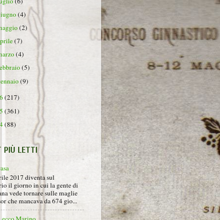
luglio
(6)
giugno
(4)
maggio
(2)
aprile
(7)
marzo
(4)
febbraio
(5)
gennaio
(9)
16
(217)
15
(361)
14
(88)
T PIÙ LETTI
rasa
rile 2017 diventa sul
io il giorno in cui la gente di
na vede tornare sulle maglie
sor che mancava da 674 gio...
, ecco Marino