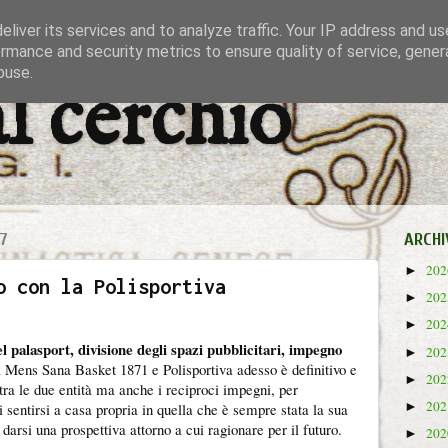
liver its services and to analyze traffic. Your IP address and u
rmance and security metrics to ensure quality of service, gene
buse.
al cerchio
7
ARCHI
20
►
o con la Polisportiva
20
►
20
►
el palasport, divisione degli spazi pubblicitari, impegno
20
►
a Mens Sana Basket 1871 e Polisportiva adesso è definitivo e
20
►
 tra le due entità ma anche i reciproci impegni, per
20
►
sentirsi a casa propria in quella che è sempre stata la sua
 darsi una prospettiva attorno a cui ragionare per il futuro.
20
►