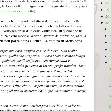
 Griccioli è facile la tentazione di banalizzare, per etichette.
20
►
o, la forza delle immagini con cui ha parlato di Siena quando
20
►
(e merita di essere letto).
20
►
 quello che Griccioli ha fatto vedere da allenatore nelle
20
▼
 di là delle valutazioni su quello che ha fatto vedere da
►
livello senior, al di là delle valutazioni su quello che ha
chi ha avuto modo di vederlo lavorare da più vicino, al di là
►
iccioli porta è una cultura. La cultura di Mens Sana
.
►
►
terpretare cosa significa essere di Siena. Una realtà
essere quella che era prima. In cosa? Non avremo i budget
►
re qualcosa che Siena faceva:
era riconosciuta e
▼
 e in tutta Italia per etica di lavoro, professionalità
. Tanti
Q
nto: vi assicuro che chi lo farà quest'anno vedrà
o che vedeva quando a giocare qua c'erano giocatori molto
L
prossimo. E' qualcosa a cui tengo particolarmente, credo di
L
 questo. Oltre che sull'aspetto sportivo, la responsabilità
reare quel tipo di ambiente che ci faceva ammirare ovunque
A
 non avevamo mai i budget faraonici delle squadre più
D
 Maccabi. Però competevamo con loro. Adesso il nostro