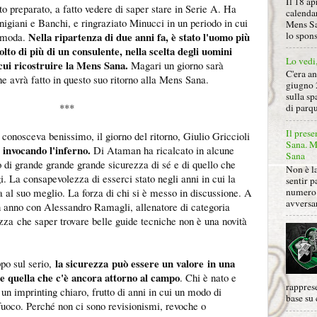
Il 18 ap
o preparato, a fatto vedere di saper stare in Serie A. Ha
calendar
nigiani e Banchi, e ringraziato Minucci in un periodo in cui
Mens Sa
lo spon
Nella ripartenza di due anni fa, è stato l'uomo più
 moda.
olto di più di un consulente, nella scelta degli uomini
Lo vedi
ui ricostruire la Mens Sana.
Magari un giorno sarà
C'era a
he avrà fatto in questo suo ritorno alla Mens Sana.
giugno 
sulla sp
***
di parqu
Il prese
 conosceva benissimo, il giorno del ritorno, Giulio Griccioli
Sana. Mi
 invocando l'inferno.
Di Ataman ha ricalcato in alcune
Sana
o di grande grande grande sicurezza di sé e di quello che
Non è la
gi. La consapevolezza di esserci stato negli anni in cui la
sentir p
numero 
al suo meglio. La forza di chi si è messo in discussione. A
avversa
n anno con Alessandro Ramagli, allenatore di categoria
zza che saper trovare belle guide tecniche non è una novità
la sicurezza può essere un valore in una
po sul serio,
me quella che c'è ancora attorno al campo
. Chi è nato e
rapprese
un imprinting chiaro, frutto di anni in cui un modo di
base su 
 fuoco. Perché non ci sono revisionismi, revoche o