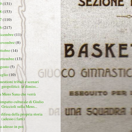
19
(131)
18
(153)
17
(110)
16
(217)
dicembre
(11)
novembre
(8)
ottobre
(14)
settembre
(13)
agosto
(5)
luglio
(10)
uestioni tribali e scenari
geopolitici: le dimiss...
a Mens Sana che verrà
'impatto culturale di Giulio
Griccioli sulla Mens...
 difesa della propria storia
(adesso i fatti)
a adesso in poi