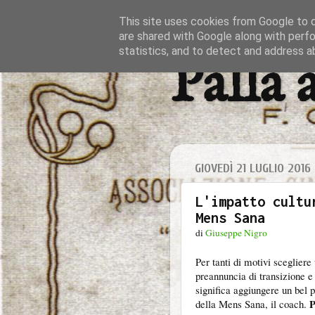
This site uses cookies from Google to de
are shared with Google along with perfo
statistics, and to detect and address a
Palla 
GIOVEDÌ 21 LUGLIO 2016
L'impatto cultu
Mens Sana
di
Giuseppe Nigro
Per tanti di motivi scegliere
preannuncia di transizione e
significa aggiungere un bel p
P
della Mens Sana, il coach.