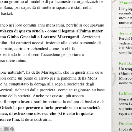
ano un grammo al modello di pallacanestro e organizzazione
22 azie
ns Sana, per capacità di mettere squadra e staff nella
Il 9 giu
 basket.
secondo
mesi e 
nuovo ca
fianco nei loro comuni anni mensanini, perché si occupavano
volezza di questa scuola - come il legame all'alma mater
Tornare 
muna Giulio Griccioli a Lorenzo Marruganti
. Avvicinati
Perché 
ilati dai caratteri accesi, insieme alla storia personale di
vedere 
è la Men
ontanato, certo arricchendosi come fa chi fa
semplice
 vedendo in un ritorno l'occasione per portare a
orso mensanino.
Real Ba
Un tempo
ione naturale", ha detto Marruganti, che in questi anni deve
(Mario) 
ioli come un punto di arrivo per la panchina della Mens
Morrocc
nome va 
e ha conquistato la deroga alla regola societaria degli
 verticali richiesti dalla proprietà, come se ragionare su base
La Mens
 bene della società. Anche per questo, più ancora
Non è s
re il proprio lavoro, sarà importante la cultura di basket e di
senza L
per provare a farla prevalere su una società
Griccioli:
soprattu
ea, di estrazione diversa, che (si è visto in queste
separars
on ce l'ha.
E deve costruirla.
Da ades
Il cda d