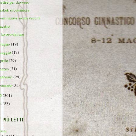
artire per davvero
asket, si comincia
omi nuovi, nomi vecchi
acatio
l lavoro da fare
giugno
(19)
maggio
(17)
aprile
(29)
marzo
(31)
febbraio
(29)
gennaio
(31)
15
(361)
14
(88)
T PIÙ LETTI
rasa