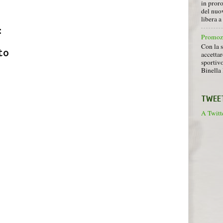
in proro
del nuov
libera 
:
Promoz
Con la s
to
accettar
sportiv
Binella 
TWEE
A Twitte