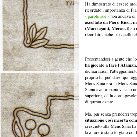
Ha dimostrato di essere molt
ricordato l'importanza di Pia
- parole sue -
non andava di
ascoltato da Piero Ricci, m
(Marruganti, Mecacci) su c
ricordato anche per quello c
Presentandosi a gente che lo
ha giocato a fare l'Ataman,
dichiarazioni l'atteggiament
proprio lui può dare, qui, og
Mens Sana era la Mens Sana 
Siena aver appena vissuto u
superiore, dà la consapevole
di questa estate.
Ma, pur senza prendersi trop
situazione così incerta co
cresciuto alla Mens Sana ha 
lavorare è stato forgiato col