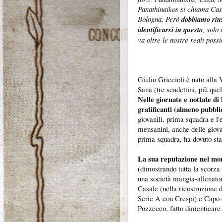
Panathinaikos si chiama Cas
Bologna. Però
dobbiamo riu
identificarsi in questo
, solo
va oltre le nostre reali possib
Giulio Griccioli è nato alla 
Sana (tre scudettini, più que
Nelle giornate e nottate di
gratificanti (almeno pubbli
giovanili, prima squadra e l'
mensanini, anche delle giovan
prima squadra, ha dovuto sta
La sua reputazione nel mond
(dimostrando tutta la scorza 
una società mangia-allenator
Casale (nella ricostruzione 
Serie A con Crespi) e Capo 
Pozzecco, fatto dimenticare 