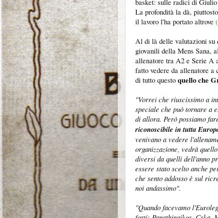
basket: sulle radici di Giulio
La profondità la dà, piuttost
il lavoro l'ha portato altrove
Al di là delle valutazioni su
giovanili della Mens Sana, al
allenatore tra A2 e Serie A a 
fatto vedere da allenatore a 
quello che Gr
di tutto questo
"Vorrei che riuscissimo a in
speciale che può tornare a 
di allora. Però possiamo fa
riconoscibile in tutta Europa
venivano a vedere l'allename
organizzazione, vedrà quell
diversi da quelli dell'anno 
essere stato scelto anche per
che sento addosso è sul ric
noi andassimo".
"Quando facevamo l'Eurolega
forti: Panathinaikos, Cska,