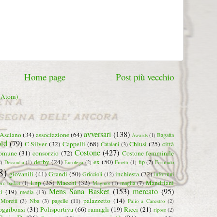
Home page
Post più vecchio
 (Atom)
avversari
(138)
Asciano
(34)
associazione
(64)
Bagatta
Awards
(1)
ld
(79)
C Silver
(32)
Cappelli
(68)
Chiusi
(25)
città
Catalani
(3)
Costone
(427)
omune
(31)
consorzio
(72)
Costone femminile
derby
(24)
ex
(50)
fip
(7)
2)
Decandia
(1)
Eurolega
(2)
Finetti
(1)
Fortitudo
8)
giovanili
(41)
Grandi
(50)
inchiesta
(72)
Griccioli
(12)
infortuni
Lnp
(35)
Macchi
(32)
Mandriani
maglia
(7)
ero basket
(1)
Maginot
(1)
Mens Sana Basket
(153)
mercato
(95)
i
(19)
media
(13)
palazzetto
(14)
Moretti
(3)
Nba
(3)
pagelle
(11)
Palio a Canestro
(2)
oggibonsi
(31)
Polisportiva
(66)
ramagli
(19)
Ricci
(21)
riposo
(2)