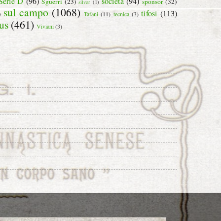
Serie D
(96)
società
(94)
Sguerri
(23)
sponsor
(32)
silver
(1)
sul campo
(1068)
tifosi
(113)
)
Tafani
(11)
tecnica
(3)
us
(461)
Viviani
(3)