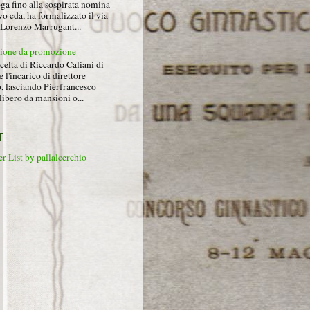
ga fino alla sospirata nomina
o cda, ha formalizzato il via
a Lorenzo Marrugant...
ione da promozione
celta di Riccardo Caliani di
e l'incarico di direttore
o, lasciando Pierfrancesco
libero da mansioni o...
T
r List by pallalcerchio