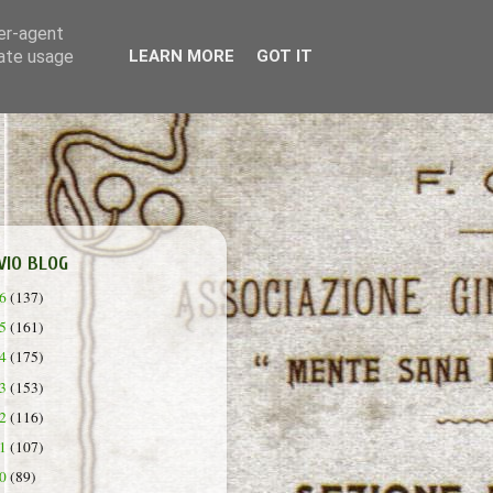
ser-agent
rate usage
LEARN MORE
GOT IT
VIO BLOG
26
(137)
25
(161)
24
(175)
23
(153)
22
(116)
21
(107)
20
(89)