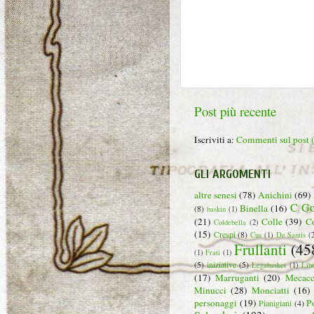
Post più recente
Iscriviti a:
Commenti sul post
GLI ARGOMENTI
altre senesi
(78)
Anichini
(69)
C Go
Binella
(16)
(8)
baskin
(1)
(21)
Colle
(39)
C
Coldebella
(2)
(15)
Crespi
(8)
Cus
(1)
De Santis
(
Frullanti
(45
(1)
Frati
(1)
(5)
iniziative
(5)
Legabasket
(1)
Lib
(17)
Marruganti
(20)
Mecacc
Minucci
(28)
Monciatti
(16)
personaggi
(19)
P
Pianigiani
(4)