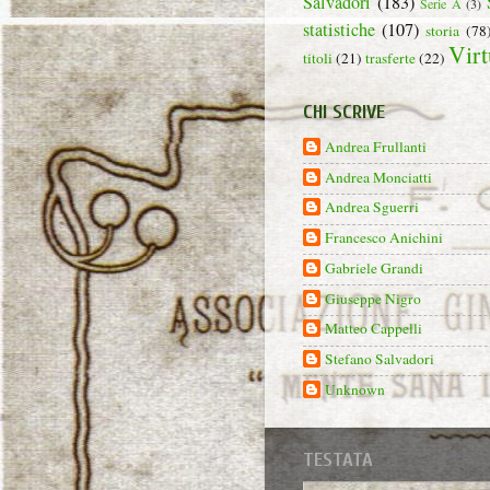
Salvadori
(183)
Serie A
(3)
statistiche
(107)
storia
(78
Virt
titoli
(21)
trasferte
(22)
CHI SCRIVE
Andrea Frullanti
Andrea Monciatti
Andrea Sguerri
Francesco Anichini
Gabriele Grandi
Giuseppe Nigro
Matteo Cappelli
Stefano Salvadori
Unknown
TESTATA