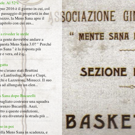
nde. Al 52%
gno 2016 è il giorno in cui, col
 passaggio di proprietà in due
mezzo, la Mens Sana apre il
pitolo con cui aus...
a riveder le stelle
la gente dovrebbe andare a
questa Mens Sana 3.0? " Perché
s Sana " è la risposta più
 e vera, ed è q...
gatta
 c'erano stati Bruttini
e Lanfredini, Rossi e Ciupi,
hi e Lazzeroni, Minucci. Il suo
ad allungare un elen...
 Sana dopo Bucarelli
bagliato costruire una squadra
orenzo Bucarelli. Anzi,
tto a queste condizioni,
i era diventata la strada più ...
so in poi
ella Mens Sana in scadenza, e