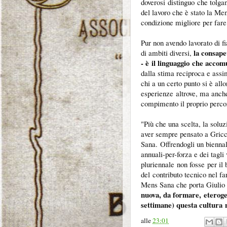
doverosi distinguo che tolg
del lavoro che è stato la Me
condizione migliore per fare
Pur non avendo lavorato di 
la consape
di ambiti diversi,
- è il linguaggio che acco
dalla stima reciproca e assim
chi a un certo punto si è all
esperienze altrove, ma anche
compimento il proprio perc
"Più che una scelta, la soluz
aver sempre pensato a Gricc
Sana. Offrendogli un biennal
annuali-per-forza e dei tagli
pluriennale non fosse per il
del contributo tecnico nel fa
Mens Sana che porta Giulio 
nuova, da formare, eterogen
settimane) questa cultura n
alle
23:01