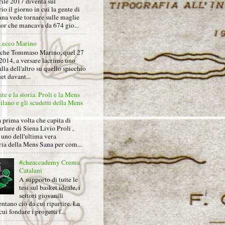
rile 2017 diventa sul
io il giorno in cui la gente di
na vede tornare sulle maglie
sor che mancava da 674 gio...
, ecco Marino
nche Tommaso Marino, quel 27
2014, a versare lacrime uno
alla dell'altro su quello spicchio
et davant...
nte e la storia. Proli e la Mens
lano e gli scudetti della Mens
 prima volta che capita di
arlare di Siena Livio Proli ,
uno dell'ultima vera
ria della Mens Sana per com...
#cheaccademy Crema
Catalani
A supporto di tutte le
tesi sul basket ideale, i
settori giovanili
ntano ciò da cui ripartire. La
cui fondare i progetti f...