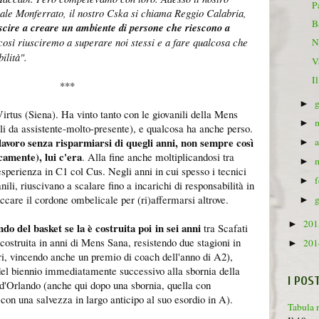
P
ale Monferrato, il nostro Cska si chiama Reggio Calabria,
B
scire a creare un ambiente di persone che riescono a
 così riusciremo a superare noi stessi e a fare qualcosa che
N
ilità".
V
I
***
►
Virtus (Siena). Ha vinto tanto con le giovanili della Mens
►
lli da assistente-molto-presente), e qualcosa ha anche perso.
 lavoro senza risparmiarsi di quegli anni, non sempre così
►
camente), lui c'era
. Alla fine anche moltiplicandosi tra
►
esperienza in C1 col Cus. Negli anni in cui spesso i tecnici
►
ili, riuscivano a scalare fino a incarichi di responsabilità in
ccare il cordone ombelicale per (ri)affermarsi altrove.
►
20
►
o del basket se la è costruita poi in sei anni
tra Scafati
costruita in anni di Mens Sana, resistendo due stagioni in
20
►
i, vincendo anche un premio di coach dell'anno di A2),
del biennio immediatamente successivo alla sbornia della
I POS
d'Orlando (anche qui dopo una sbornia, quella con
con una salvezza in largo anticipo al suo esordio in A).
Tabula 