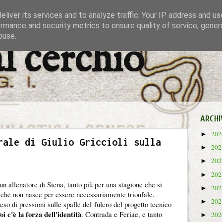
liver its services and to analyze traffic. Your IP address and u
rmance and security metrics to ensure quality of service, gene
buse.
al cerchio
ARCHI
20
►
rale di Giulio Griccioli sulla
20
►
20
►
20
►
 un allenatore di Siena, tanto più per una stagione che si
20
►
 che non nasce per essere necessariamente trionfale,
20
►
eso di pressioni sulle spalle del fulcro del progetto tecnico
oi c'è la forza dell'identità
. Contrada e Feriae, e tanto
20
►