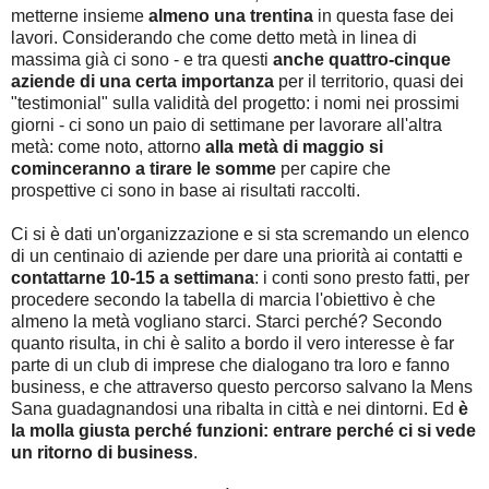
metterne insieme
almeno una trentina
in questa fase dei
lavori. Considerando che come detto metà in linea di
massima già ci sono - e tra questi
anche quattro-cinque
aziende di una certa importanza
per il territorio, quasi dei
"testimonial" sulla validità del progetto: i nomi nei prossimi
giorni - ci sono un paio di settimane per lavorare all'altra
metà: come noto, attorno
alla metà di maggio si
cominceranno a tirare le somme
per capire che
prospettive ci sono in base ai risultati raccolti.
Ci si è dati un'organizzazione e si sta scremando un elenco
di un centinaio di aziende per dare una priorità ai contatti e
contattarne 10-15 a settimana
: i conti sono presto fatti, per
procedere secondo la tabella di marcia l'obiettivo è che
almeno la metà vogliano starci. Starci perché? Secondo
quanto risulta, in chi è salito a bordo il vero interesse è far
parte di un club di imprese che dialogano tra loro e fanno
business, e che attraverso questo percorso salvano la Mens
Sana guadagnandosi una ribalta in città e nei dintorni. Ed
è
la molla giusta perché funzioni: entrare perché ci si vede
un ritorno di business
.