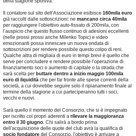
della stagione sportiva.
Il contatore sul sito dell'Associazione esibisce
160mila euro
già raccolti dalle sottoscrizioni: ne
mancano circa 40mila
per raggiungere l'obiettivo auto-fissato di 200mila, con
l'auspicio che questo flusso continuo di adesioni eccellenti
(nelle prossi prossi anche Milenko Topic) e video
emozionanti possa innescare un nuova ondata di
sottoscrizioni per rendere possibile questo colpo di reni.
Qualche altra di migliaia di euro in tempi brevi è quello che
serve per concludere e rendere possibile l'operazione di
finanziamento soci o aumento di capitale o la strada che
sarà scelta per
buttare dentro a inizio maggio 100mila
euro di liquidità
che per far fronte alle spese correnti della
società, a cui dovrebbe seguire solo il ripianamento finale al
termine della stagione a cui parteciperanno tutti i soci,
vecchi e nuovi.
Sarà quello il momento del Consorzio, che si è impegnato
per iscritto coi propri aderenti a
rilevare la maggioranza
entro il 30 giugno
. Chi salirà a bordo prima
dell'acquisizione delle quote del club avrà la qualifica di
socio fondatore
del Consorzio, l'obiettivo è arrivare a