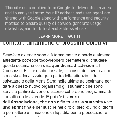
This site uses cookies from Google to deliver its services
Palla al cerchio
and to analyze traffic. Your IP address and user-agent are
shared with Google along with performance and security
metrics to ensure quality of service, generate usage
statistics, and to detect and address abuse.
martedì 26 aprile 2016
A che punto è il Consorzio: adesioni,
LEARN MORE
GOT IT
contatti, dinamiche e prossimi obiettivi
Sette/otto aziende sono già formalmente a bordo e almeno
altrettante potrebbero/dovrebbero permettere di chiudere
questa settimana con
una quindicina di adesioni
al
Consorzio. E' il risultato parziale, ufficioso, del lavoro a cui
sono state focalizzate gran parte delle attenzioni del
salvataggio della Mens Sana nelle ultime tre settimane per
dare a questo nuovo organismo gli strumenti che sono
serviti a partire da venerdì scorso col proprio programma di
contatti con le aziende. E poi c'è
il lavoro
dell'Associazione, che non è finito, anzi a sua volta vive
uno sprint finale
per riuscire nel giro di dieci-quindici giorni
a permettere un'iniezione di liquidità per la prosecuzione