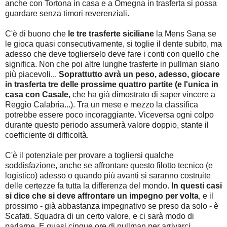
anche con Tortona in casa e a Omegna in trasferta si possa
guardare senza timori reverenziali.
C'è di buono che
le tre trasferte siciliane
la Mens Sana se
le gioca quasi consecutivamente, si toglie il dente subito, ma
adesso che deve toglierselo deve fare i conti con quello che
significa. Non che poi altre lunghe trasferte in pullman siano
più piacevoli...
Soprattutto avrà un peso, adesso, giocare
in trasferta tre delle prossime quattro partite (e l'unica in
casa con Casale,
che ha già dimostrato di saper vincere a
Reggio Calabria...). Tra un mese e mezzo la classifica
potrebbe essere poco incoraggiante. Viceversa ogni colpo
durante questo periodo assumerà valore doppio, stante il
coefficiente di difficoltà.
C'è il potenziale per provare a togliersi qualche
soddisfazione, anche se affrontare questo filotto tecnico (e
logistico) adesso o quando più avanti si saranno costruite
delle certezze fa tutta la differenza del mondo.
In questi casi
si dice che si deve affrontare un impegno per volta
, e il
prossimo - già abbastanza impegnativo se preso da solo - è
Scafati. Squadra di un certo valore, e ci sarà modo di
parlarne. E quasi cinque ore di pullman per arrivarci.