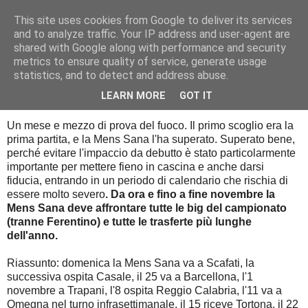
This site uses cookies from Google to deliver its services
Palla al cerchio
and to analyze traffic. Your IP address and user-agent are
shared with Google along with performance and security
metrics to ensure quality of service, generate usage
statistics, and to detect and address abuse.
mercoledì 7 ottobre 2015
Cinquanta giorni in apnea
LEARN MORE
GOT IT
Un mese e mezzo di prova del fuoco. Il primo scoglio era la
prima partita, e la Mens Sana l'ha superato. Superato bene,
perché evitare l'impaccio da debutto è stato particolarmente
importante per mettere fieno in cascina e anche darsi
fiducia, entrando in un periodo di calendario che rischia di
essere molto severo
. Da ora e fino a fine novembre la
Mens Sana deve affrontare tutte le big del campionato
(tranne Ferentino) e tutte le trasferte più lunghe
dell'anno.
Riassunto: domenica la Mens Sana va a Scafati, la
successiva ospita Casale, il 25 va a Barcellona, l'1
novembre a Trapani, l'8 ospita Reggio Calabria, l'11 va a
Omegna nel turno infrasettimanale, il 15 riceve Tortona, il 22