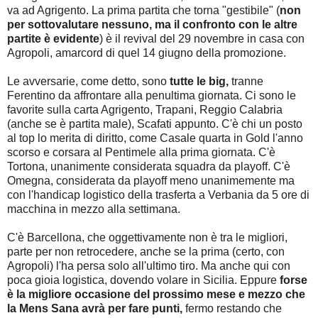
va ad Agrigento. La prima partita che torna "gestibile" (
non
per sottovalutare nessuno, ma il confronto con le altre
partite è evidente
) è il revival del 29 novembre in casa con
Agropoli, amarcord di quel 14 giugno della promozione.
Le avversarie, come detto, sono
tutte le big,
tranne
Ferentino da affrontare alla penultima giornata. Ci sono le
favorite sulla carta Agrigento, Trapani, Reggio Calabria
(anche se è partita male), Scafati appunto. C'è chi un posto
al top lo merita di diritto, come Casale quarta in Gold l'anno
scorso e corsara al Pentimele alla prima giornata. C'è
Tortona, unanimente considerata squadra da playoff. C'è
Omegna, considerata da playoff meno unanimemente ma
con l'handicap logistico della trasferta a Verbania da 5 ore di
macchina in mezzo alla settimana.
C'è Barcellona, che oggettivamente non è tra le migliori,
parte per non retrocedere, anche se la prima (certo, con
Agropoli) l'ha persa solo all'ultimo tiro. Ma anche qui con
poca gioia logistica, dovendo volare in Sicilia. Eppure
forse
è la migliore occasione del prossimo mese e mezzo che
la Mens Sana avrà per fare punti,
fermo restando che